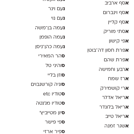
א
סף ארביב
נ
עם וינר
א
סף וינברום
נ
עם נוי
א
סף קליין
נ
עמה בן־משה
א
סתי מוריק
נ
עמה הופמן
א
פי קישון
נ
עמה כהן־ניסן
א
פרת חסון דה־בוטן
ס
הר המאירי
א
פרת שהם
ס
והיני טל
א
רבע וחמישה
ס
וזן בליי
א
רז שמח
ס
וניה קורשנבוים
א
רי קושמירק
ס
טודיו etc
א
ריאל אדלר
ס
טודיו מג'נטה
א
ריאל בלונדר
ס
יון מטייביץ׳
א
ריאל טייב
ס
פי פישר
א
שגר זמנה
ס
פיר ארזי