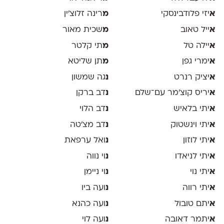
א
יזי פלודבינסקי
מ
רינה זלוצ׳ין
א
ייל טאוב
מ
שכית מאור
א
יילה טל
מ
תי קלטר
א
ימרי גפן
מ
תן שליטא
א
יציק רנרט
נ
גה שמשון
א
יריס קוצ׳מר עם־שלם
נ
דב ברקן
א
יתי בלאיש
נ
דב הלוי
א
יתי וינשטוק
נ
דב מצ׳טה
א
יתי לוזון
נ
ואל ערפאת
א
יתי לניאדו
נ
וי נווה
א
יתי נוי
נ
וי ניימן
א
יתי רווה
נ
ועה ביו
א
יתם טובול
נ
ועה כהנא
א
יתמר דאובה
נ
ועה לוי