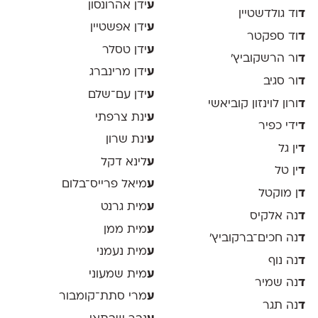
ע
ידן אהרונסון
ד
וד גולדשטיין
ע
ידן אפשטיין
ד
וד ספקטר
ע
ידן טסלר
ד
ור הרשקוביץ׳
ע
ידן מרינברג
ד
ור סגיב
ע
ידן עם־שלם
ד
ורון לוינזון קוביאשי
ע
ינת צרפתי
ד
ידי כפיר
ע
ינת שרון
ד
ין גל
ע
לינא דקל
ד
ין טל
ע
מיאל פרייס־בלום
ד
ן מוקטל
ע
מית גרנט
ד
נה אלקיס
ע
מית ממן
ד
נה חכים־ברקוביץ׳
ע
מית נעמני
ד
נה נוף
ע
מית שמעוני
ד
נה שמיר
ע
מרי סתת־קומבור
ד
נה תגר