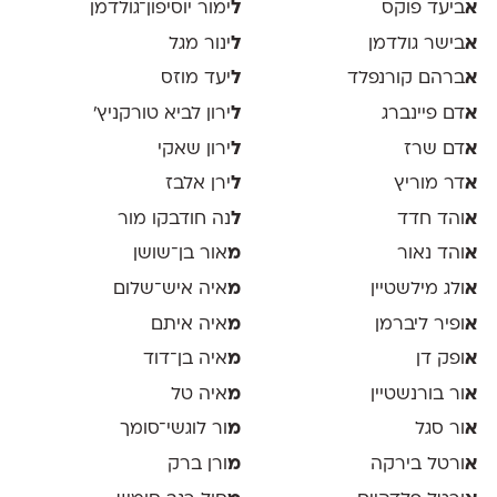
א
ביעד פוקס
ל
ימור יוסיפון־גולדמן
א
בישר גולדמן
ל
ינור מגל
א
ברהם קורנפלד
ל
יעד מוזס
א
דם פיינברג
ל
ירון לביא טורקניץ׳
א
דם שרז
ל
ירון שאקי
א
דר מוריץ
ל
ירן אלבז
א
והד חדד
ל
נה חודבקו מור
א
והד נאור
מ
אור בן־שושן
א
ולג מילשטיין
מ
איה איש־שלום
א
ופיר ליברמן
מ
איה איתם
א
ופק דן
מ
איה בן־דוד
א
ור בורנשטיין
מ
איה טל
א
ור סגל
מ
ור לוגשי־סומך
א
ורטל בירקה
מ
ורן ברק