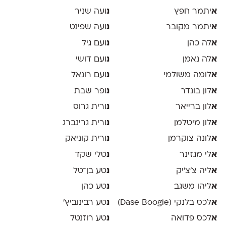
א
יתמר חפץ
נ
ועה שניר
א
יתמר מקובר
נ
ועה שפינט
א
לה כהן
נ
ועם גיל
א
לה נאמן
נ
ועם דושי
א
לומה משולמי
נ
ועם רונאל
א
לון בונדר
נ
ופר שבת
א
לון ברייאר
נ
ורית גרוס
א
לון מיטלמן
נ
ורית גרינברג
א
לונה צוקרמן
נ
ורית קוניאק
א
לי מגזינר
נ
טלי שקד
א
ליה צ׳צ׳יק
נ
טע בן־טל
א
ליהו משגב
נ
טע כהן
א
לכס בלנקי (Dase Boogie)
נ
טע רבינוביץ׳
א
לכס פדואה
נ
טע רוזנטל