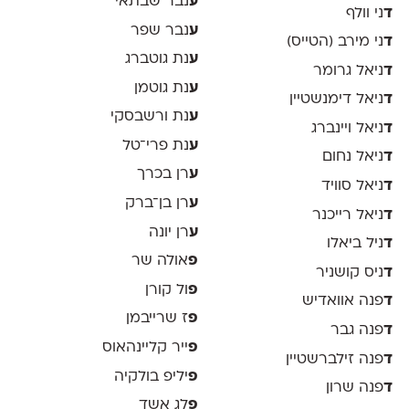
ע
נבר שבתאי
ד
ני וולף
ע
נבר שפר
ד
ני מירב (הטייס)
ע
נת גוטברג
ד
ניאל גרומר
ע
נת גוטמן
ד
ניאל דימנשטיין
ע
נת ורשבסקי
ד
ניאל ויינברג
ע
נת פרי־טל
ד
ניאל נחום
ע
רן בכרך
ד
ניאל סוויד
ע
רן בן־ברק
ד
ניאל רייכנר
ע
רן יונה
ד
ניל ביאלו
פ
אולה שר
ד
ניס קושניר
פ
ול קורן
ד
פנה אוואדיש
פ
ז שרייבמן
ד
פנה גבר
פ
ייר קליינהאוס
ד
פנה זילברשטיין
פ
יליפ בולקיה
ד
פנה שרון
פ
לג אשד