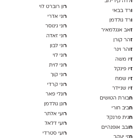
ו
לדה קירילוב
ר
ון רוברט לוי
ו
רד בבאי
ר
וני אדרי
ו
רד גולדמן
ר
וני גינוסר
ז
אב אנגלמאיר
ר
וני זאדה
ז
הר קורן
ר
וני לבון
ז
והר וינר
ר
וני לוי
ז
יו משה
ר
וני לוית
ז
יו פינקל
ר
וני קוך
ז
יו שמח
ר
וני קרדי
ז
יו שניידר
ר
ונלי פאר
ח
בורת הטושים
ר
ונן גולדמן
ח
ביב חורי
ר
ועי אלתר
ח
גית פרנקל
ר
ועי דלאל
ח
ובב אופנהיים
ר
ועי סטרדי
ח
זי יעקב