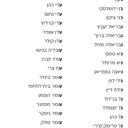
ע
די כהן
ג
׳ני לומלסקי
ע
די נחום
ג
׳ני ציקון
ע
די קרליץ
ג
בריאל יעבץ
ע
דן אופיר
ג
בריאלה ברוך
ע
דן קולר
ג
בריאלה מלול
ע
ובדיה בנישו
ג
יא טמם
ע
ודד לברן
ג
יא טרפלר
ע
וז צרי
ג
יאנה גספריאן
ע
ומר בינדר
ג
ילי לוין
ע
ומר בית־הלחמי
ג
ילת דיין
ע
ומר הופמן
ג
ל בן־דוד
ע
ומר מסינגר
ג
ל זוננפלד
ע
ומר ניפקר
ג
ל כהן
ע
ומר פולק
ג
ל פרימק־נג׳רי