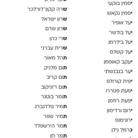
י
סמין בוקעי
ש
רה קקון־דורלכר
י
סמין נקאש
ש
רון ישראל
י
על אופיר
ש
רון שרם
י
על בודשר
ש
רי כהן
י
על בידרמן
ש
רית עברני
י
על קשלס
ת
הל מאור
י
עקב קאופמן
ת
ום מלניק
י
ער בנבנשתי
ת
ום קריב
י
פית קורולפ
ת
ום רזניקוב
י
פעת פטררו
ת
ומר בוטנר
י
פעת רוזמן
ת
מיר גולדנברג
י
רום ורדימון
ת
מיר שפר
י
רונימוס
ת
מר הירשפלד
כ
רמל גילן
ת
מר חן