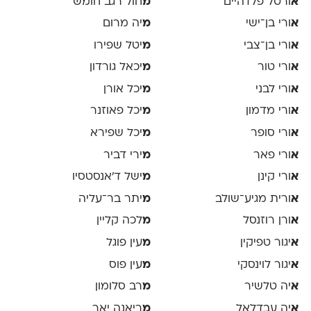
א
ורטל פלדהיים
מ
חול רגב חומש
א
ורי בן־ישי
מ
יה מרום
א
ורי בן־צבי
מ
יטל שפירו
א
ורי טור
מ
יכאל גורדון
א
ורי לבני
מ
יכל אורן
א
ורי מדמון
מ
יכל פאוזנר
א
ורי סופר
מ
יכל שפירא
א
ורי פאר
מ
ירי דביר
א
ורי קינן
מ
ישל ד׳אנסטסיו
א
ורית מגיע־שולב
מ
יתר בר־עליה
א
ורן רוזנסל
מ
לכה קליין
א
יגור טפיקין
מ
עין פוגל
א
יגור לוינסקי
מ
עין פוס
א
יה טלשיר
מ
רב סלומון
א
יה עבדלאל
מ
ריאנה יאר