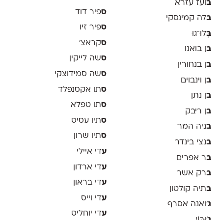
ב
ועז עזרא
ס
פיר דוד
ב
לה קמינסקי
ס
פיר זיו
ב
ְּלוּ־גוּ
ס
קראצ׳
ב
ן בואנו
ס
שה לייקין
ב
ן בנחורין
ס
שה סמידוצקי
ב
ן וינבוים
ס
תו אקסנפלד
ב
ן נתן
ס
תו טפלא
ב
ן ריבק
ס
תיו עסיס
ב
ניה המר
ס
תיו שרון
ב
נצי בינדר
ע
די איילי
ב
ר אפרים
ע
די ארדון
ב
רק אשר
ע
די בראון
ב
תיה קולטון
ע
די וייס
ג
'ואנה אסרף
ע
די יוחליס
ג
'וּבּוֹי