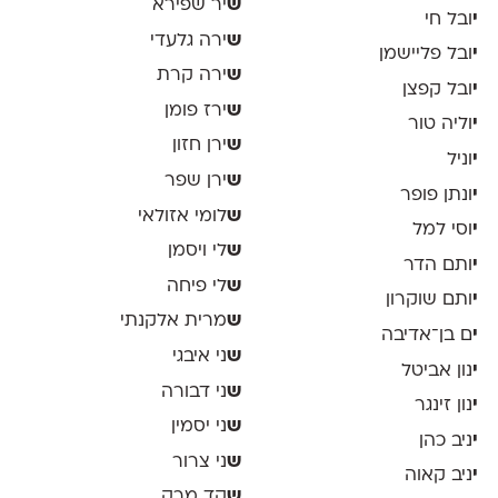
ש
יר שפירא
י
ובל חי
ש
ירה גלעדי
י
ובל פליישמן
ש
ירה קרת
י
ובל קפצן
ש
ירז פומן
י
וליה טור
ש
ירן חזון
י
וניל
ש
ירן שפר
י
ונתן פופר
ש
לומי אזולאי
י
וסי למל
ש
לי ויסמן
י
ותם הדר
ש
לי פיחה
י
ותם שוקרון
ש
מרית אלקנתי
י
ם בן־אדיבה
ש
ני איבגי
י
נון אביטל
ש
ני דבורה
י
נון זינגר
ש
ני יסמין
י
ניב כהן
ש
ני צרור
י
ניב קאוה
ש
קד מרק