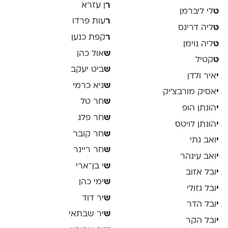
ר
ן עזרא
ט
לי ליברמן
ר
עות פרדו
ט
ליה דריגס
ר
קפת כנען
ט
ליה נוימן
ש
אול כהן
ט
קטיל
ש
ביט יעקב
י
איר ולדן
ש
גיא כרמי
י
אסיק מורבצ'יק
ש
חר טל
י
הונתן הופ
ש
חר פלג
י
הונתן לויטס
ש
חר קובר
י
ואב גתי
ש
חר ריינר
י
ואב עינהר
ש
י בן־ארי
י
ובל אזוב
ש
ימי כהן
י
ובל גזולי
ש
יר דוד
י
ובל הדר
ש
יר שבתאי
י
ובל הקר