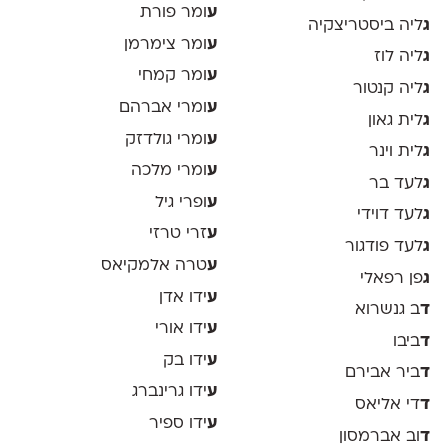
ע
ומר פורת
ג
ליה ביסטריצקיה
ע
ומר צימרמן
ג
ליה לוז
ע
ומר קמחי
ג
ליה קנטור
ע
ומרי אברהם
ג
לית גאון
ע
ומרי גולדזק
ג
לית וינר
ע
ומרי מלכה
ג
לעד בר
ע
ופרי גיל
ג
לעד דוידי
ע
זרי טרזי
ג
לעד פודגור
ע
טרה אלמקיאס
ג
פן רפאלי
ע
ידו אדן
ד
ב גנשרוא
ע
ידו אורי
ד
ביבו
ע
ידו בק
ד
ביר אבירם
ע
ידו גרינברג
ד
די אליאס
ע
ידו ספיר
ד
וב אברמסון