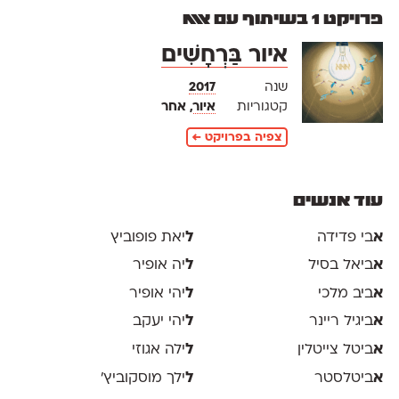
פרויקט 1 בשיתוף עם אאא
איור בַּרְחָשִׁים
שנה
2017
קטגוריות
איור
, אחר
צפיה בפרויקט ←
עוד אנשים
א
בי פדידה
ל
יאת פופוביץ
א
ביאל בסיל
ל
יה אופיר
א
ביב מלכי
ל
יהי אופיר
א
ביגיל ריינר
ל
יהי יעקב
א
ביטל צייטלין
ל
ילה אגוזי
א
ביטלסטר
ל
ילך מוסקוביץ'