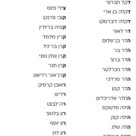
ד
קל חברוני
צ
ילי פינס
ד
קלה בן ארי
ק
ובי פרנקו
ד
קלה ליברסקו
ק
טיה בריודין
ד
ר לאור
ק
רין מלמד
ה
דר בן־שלום
ק
רן בר־גיל
ה
דר בר
ק
רן וגולן גפני
ה
דר ברוך
ק
רן תגר
ה
דר גיברלטר
ק
רן־אור רדיאנו
ה
דר מרדכי
ר
אובן קרסיק
ה
דר קטן
ר
דיש
ה
חדר אדריכלים
ר
ה־לבנט
ה
ילה פלשקס
ר
ון בלטוך
ה
ילה קוק
ר
ון יוסף
ה
ִלה שלג
ר
ון לוין