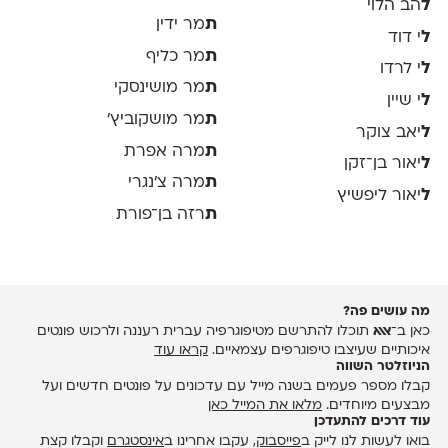
ל
הב הלוי
ת
מר ידין
ל
י דוד
ת
מר כליף
ל
י לרדו
ת
מר מושינסקי
ל
י שיין
ת
מר מושקוביץ'
ל
יאב צוקר
ת
מרה אפרת
ל
יאור בן־זקן
ת
מרה צ׳נגרי
ל
יאור ליפשיץ
ת
רזה בן־פורת
מה עושים פה?
כאן ב־
אאא
תוכלו להתרשם מטיפוגרפיה עברית רעננה ולרכוש פונטים
איכותיים שעיצבו טיפוגרפים עצמאיים.
קראו עוד
הניוזלטר השווה
קבלו מספר פעמים בשנה מייל עם עדכונים על פונטים חדשים ועל
מבצעים מיוחדים.
מלאו את המייל כאן
עוד דרכים להתעדכן
בואו לעשות לנו לייק ב
פייסבוק
, עקבו אחרינו ב
אינסטגרם
וקבלו קצת