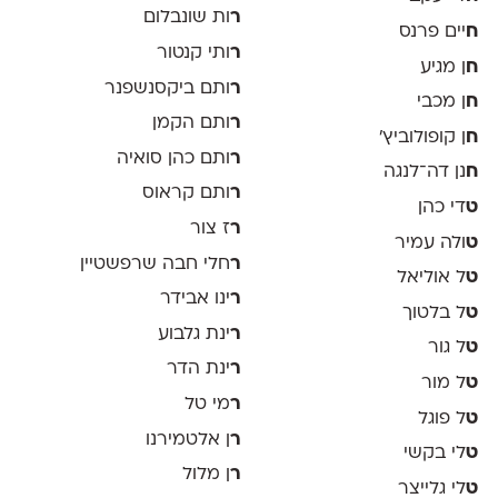
ר
ות שונבלום
ח
יים פרנס
ר
ותי קנטור
ח
ן מגיע
ר
ותם ביקסנשפנר
ח
ן מכבי
ר
ותם הקמן
ח
ן קופולוביץ'
ר
ותם כהן סואיה
ח
נן דה־לנגה
ר
ותם קראוס
ט
די כהן
ר
ז צור
ט
ולה עמיר
ר
חלי חבה שרפשטיין
ט
ל אוליאל
ר
ינו אבידר
ט
ל בלטוך
ר
ינת גלבוע
ט
ל גור
ר
ינת הדר
ט
ל מור
ר
מי טל
ט
ל פוגל
ר
ן אלטמירנו
ט
לי בקשי
ר
ן מלול
ט
לי גלייצר