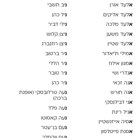
א
לעד אורן
נ
יב תשבי
א
לעד אליקים
נ
יל כהן
א
לעד מלכה
נ
ילי דביר
א
לעד משען
נ
יצן קלוש
א
לעד שטיין
נ
יצן רוזנברג
א
מילי ת׳יאדור
נ
יר ברטוב
א
מנון אילוז
נ
יר הללי
א
נדרי ושי
נ
יר טובר
א
נה זכאי
נ
יר כהן
א
נה חורש
נ
עה טרלובסקי (אופנת
ברכה)
א
ני דבילנסקי
נ
עה פלד
א
ניל רינת
נ
עה קאסוטו
א
סיה אייזנשטיין
נ
עם בן־עטר
א
סנת פייטלסון
נ
עם ווקסלר