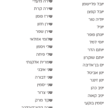
ש
ירה גלעדי
י
ובל פליישמן
ש
ירה קרת
י
ובל קפצן
ש
ירז פומן
י
וליה טור
ש
ירן חזון
י
וניל
ש
ירן שפר
י
ונתן פופר
ש
לומי אזולאי
י
וסי למל
ש
לי ויסמן
י
ותם הדר
ש
לי פיחה
י
ותם שוקרון
ש
מרית אלקנתי
י
ם בן־אדיבה
ש
ני איבגי
י
נון אביטל
ש
ני דבורה
י
נון זינגר
ש
ני יסמין
י
ניב כהן
ש
ני צרור
י
ניב קאוה
ש
קד מרק
י
סמין בוקעי