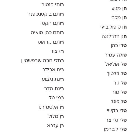
ר
ותי קנטור
ח
ן מגיע
ר
ותם ביקסנשפנר
ח
ן מכבי
ר
ותם הקמן
ח
ן קופולוביץ'
ר
ותם כהן סואיה
ח
נן דה־לנגה
ר
ותם קראוס
ט
די כהן
ר
ז צור
ט
ולה עמיר
ר
חלי חבה שרפשטיין
ט
ל אוליאל
ר
ינו אבידר
ט
ל בלטוך
ר
ינת גלבוע
ט
ל גור
ר
ינת הדר
ט
ל מור
ר
מי טל
ט
ל פוגל
ר
ן אלטמירנו
ט
לי בקשי
ר
ן מלול
ט
לי גלייצר
ר
ן עזרא
ט
לי ליברמן