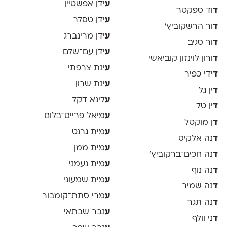
ע
ידן אפשטיין
ד
וד ספקטר
ע
ידן טסלר
ד
ור הרשקוביץ׳
ע
ידן מרינברג
ד
ור סגיב
ע
ידן עם־שלם
ד
ורון לוינזון קוביאשי
ע
ינת צרפתי
ד
ידי כפיר
ע
ינת שרון
ד
ין גל
ע
לינא דקל
ד
ין טל
ע
מיאל פרייס־בלום
ד
ן מוקטל
ע
מית גרנט
ד
נה אלקיס
ע
מית ממן
ד
נה חכים־ברקוביץ׳
ע
מית נעמני
ד
נה נוף
ע
מית שמעוני
ד
נה שמיר
ע
מרי סתת־קומבור
ד
נה תגר
ע
נבר שבתאי
ד
ני וולף