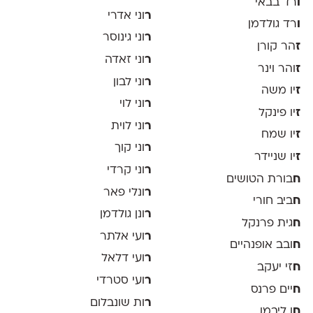
ו
רד בבאי
ר
וני אדרי
ו
רד גולדמן
ר
וני גינוסר
ז
הר קורן
ר
וני זאדה
ז
והר וינר
ר
וני לבון
ז
יו משה
ר
וני לוי
ז
יו פינקל
ר
וני לוית
ז
יו שמח
ר
וני קוך
ז
יו שניידר
ר
וני קרדי
ח
בורת הטושים
ר
ונלי פאר
ח
ביב חורי
ר
ונן גולדמן
ח
גית פרנקל
ר
ועי אלתר
ח
ובב אופנהיים
ר
ועי דלאל
ח
זי יעקב
ר
ועי סטרדי
ח
יים פרנס
ר
ות שונבלום
ח
ן ליבמן