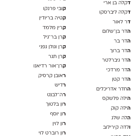
ד
קלה בן ארי
ק
ובי פרנקו
ד
קלה ליברסקו
ק
טיה בריודין
ד
ר לאור
ק
רין מלמד
ה
דר בן־שלום
ק
רן בר־גיל
ה
דר בר
ק
רן וגולן גפני
ה
דר ברוך
ק
רן תגר
ה
דר גיברלטר
ק
רן־אור רדיאנו
ה
דר מרדכי
ר
אובן קרסיק
ה
דר קטן
ר
דיש
ה
חדר אדריכלים
ר
ה־לבנט
ה
ילה פלשקס
ר
ון בלטוך
ה
ילה קוק
ר
ון יוסף
ה
ִלה שלג
ר
ון לוין
ו
לדה קירילוב
ר
ון רוברט לוי