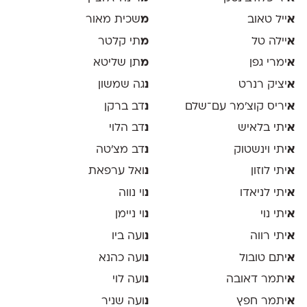
א
ייל טאוב
מ
שכית מאור
א
יילה טל
מ
תי קלטר
א
ימרי גפן
מ
תן שליטא
א
יציק רנרט
נ
גה שמשון
א
יריס קוצ׳מר עם־שלם
נ
דב ברקן
א
יתי בלאיש
נ
דב הלוי
א
יתי וינשטוק
נ
דב מצ׳טה
א
יתי לוזון
נ
ואל ערפאת
א
יתי לניאדו
נ
וי נווה
א
יתי נוי
נ
וי ניימן
א
יתי רווה
נ
ועה ביו
א
יתם טובול
נ
ועה כהנא
א
יתמר דאובה
נ
ועה לוי
א
יתמר חפץ
נ
ועה שניר