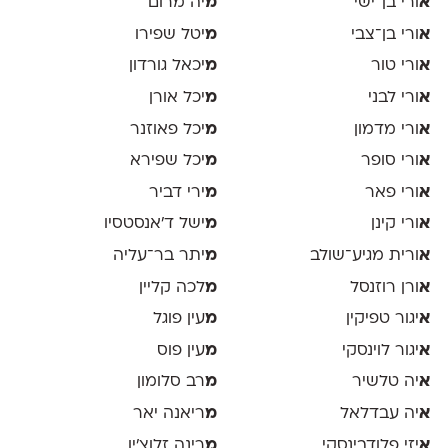
א
ורי בן־ישי
מ
יה מרום
א
ורי בן־צבי
מ
יטל שפירו
א
ורי טור
מ
יכאל גורדון
א
ורי לבני
מ
יכל אורן
א
ורי מדמון
מ
יכל פאוזנר
א
ורי סופר
מ
יכל שפירא
א
ורי פאר
מ
ירי דביר
א
ורי קינן
מ
ישל ד׳אנסטסיו
א
ורית מגיע־שולב
מ
יתר בר־עליה
א
ורן רוזנסל
מ
לכה קליין
א
יגור טפיקין
מ
עין פוגל
א
יגור לוינסקי
מ
עין פוס
א
יה טלשיר
מ
רב סלומון
א
יה עבדלאל
מ
ריאנה יאר
א
יזי פלודבינסקי
מ
רינה זלוצ׳ין