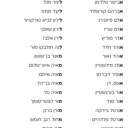
א
בישר גולדמן
ל
ינור מגל
א
ברהם קורנפלד
ל
יעד מוזס
א
דם פיינברג
ל
ירון לביא טורקניץ׳
א
דם שרז
ל
ירון שאקי
א
דר מוריץ
ל
ירן אלבז
א
והד חדד
ל
נה חודבקו מור
א
והד נאור
מ
אור בן־שושן
א
ולג מילשטיין
מ
איה איש־שלום
א
ופיר ליברמן
מ
איה איתם
א
ופק דן
מ
איה בן־דוד
א
ור בורנשטיין
מ
איה טל
א
ור סגל
מ
ור לוגשי־סומך
א
ורטל בירקה
מ
ורן ברק
א
ורטל פלדהיים
מ
חול רגב חומש