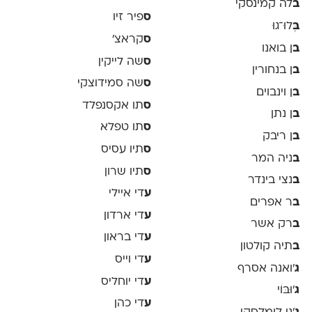
ב
לה קמינסקי
ס
פיר זיו
ב
ְּלוּ־גוּ
ס
קראצ׳
ב
ן בואנו
ס
שה לייקין
ב
ן בנחורין
ס
שה סמידוצקי
ב
ן וינבוים
ס
תו אקסנפלד
ב
ן נתן
ס
תו טפלא
ב
ן ריבק
ס
תיו עסיס
ב
ניה המר
ס
תיו שרון
ב
נצי בינדר
ע
די איילי
ב
ר אפרים
ע
די ארדון
ב
רק אשר
ע
די בראון
ב
תיה קולטון
ע
די וייס
ג
'ואנה אסרף
ע
די יוחליס
ג
'וּבּוֹי
ע
די כהן