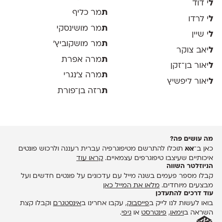
ל
י דוד
ת
מר כליף
ל
י לרדו
ת
מר מושינסקי
ל
י שיין
ת
מר מושקוביץ'
ל
יאב צוקר
ת
מרה אפרת
ל
יאור בן־זקן
ת
מרה צ׳נגרי
ל
יאור ליפשיץ
ת
רזה בן־פורת
מה עושים פה?
כאן ב־
אאא
תוכלו להתרשם מטיפוגרפיה עברית רעננה ולרכוש פונטים
איכותיים שעיצבו טיפוגרפים עצמאיים.
קראו עוד
הניוזלטר השווה
קבלו מספר פעמים בשנה מייל עם עדכונים על פונטים חדשים ועל
מבצעים מיוחדים.
מלאו את המייל כאן
עוד דרכים להתעדכן
בואו לעשות לנו לייק ב
פייסבוק
, עקבו אחרינו ב
אינסטגרם
וקבלו קצת
השראה ב
וימאו
,
פינטרסט
או
גיפי
.