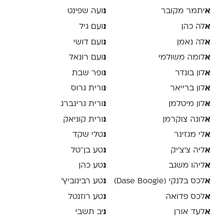
א
יתמר מקובר
נ
ועה שפינט
א
לה כהן
נ
ועם גיל
א
לה נאמן
נ
ועם דושי
א
לומה משולמי
נ
ועם רונאל
א
לון בונדר
נ
ופר שבת
א
לון ברייאר
נ
ורית גרוס
א
לון מיטלמן
נ
ורית גרינברג
א
לונה צוקרמן
נ
ורית קוניאק
א
לי מגזינר
נ
טלי שקד
א
ליה צ׳צ׳יק
נ
טע בן־טל
א
ליהו משגב
נ
טע כהן
א
לכס בלנקי (Dase Boogie)
נ
טע רבינוביץ׳
א
לכס פדואה
נ
טע רוזנטל
א
לעד אורן
נ
יב תשבי