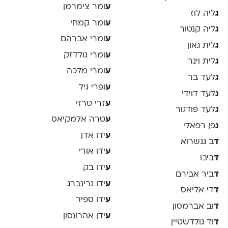
ע
ומר צימרמן
ג
ליה לוז
ע
ומר קמחי
ג
ליה קנטור
ע
ומרי אברהם
ג
לית גאון
ע
ומרי גולדזק
ג
לית וינר
ע
ומרי מלכה
ג
לעד בר
ע
ופרי גיל
ג
לעד דוידי
ע
זרי טרזי
ג
לעד פודגור
ע
טרה אלמקיאס
ג
פן רפאלי
ע
ידו אדן
ד
ב גנשרוא
ע
ידו אורי
ד
ביבו
ע
ידו בק
ד
ביר אבירם
ע
ידו גרינברג
ד
די אליאס
ע
ידו ספיר
ד
וב אברמסון
ע
ידן אהרונסון
ד
וד גולדשטיין