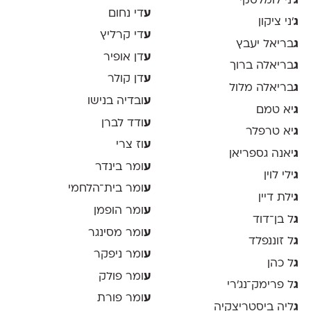
ג
׳ני לומלסקי
ע
די נחום
ג
׳ני ציקון
ע
די קרליץ
ג
בריאל יעבץ
ע
דן אופיר
ג
בריאלה ברוך
ע
דן קולר
ג
בריאלה מלול
ע
ובדיה בנישו
ג
יא טמם
ע
ודד לברן
ג
יא טרפלר
ע
וז צרי
ג
יאנה גספריאן
ע
ומר בינדר
ג
ילי לוין
ע
ומר בית־הלחמי
ג
ילת דיין
ע
ומר הופמן
ג
ל בן־דוד
ע
ומר מסינגר
ג
ל זוננפלד
ע
ומר ניפקר
ג
ל כהן
ע
ומר פולק
ג
ל פרימק־נג׳רי
ע
ומר פורת
ג
ליה ביסטריצקיה