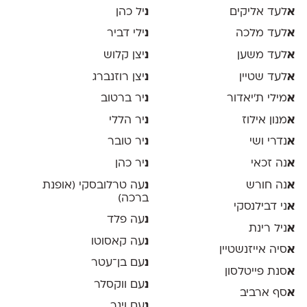
א
לעד אליקים
נ
יל כהן
א
לעד מלכה
נ
ילי דביר
א
לעד משען
נ
יצן קלוש
א
לעד שטיין
נ
יצן רוזנברג
א
מילי ת׳יאדור
נ
יר ברטוב
א
מנון אילוז
נ
יר הללי
א
נדרי ושי
נ
יר טובר
א
נה זכאי
נ
יר כהן
א
נה חורש
נ
עה טרלובסקי (אופנת
ברכה)
א
ני דבילנסקי
נ
עה פלד
א
ניל רינת
נ
עה קאסוטו
א
סיה אייזנשטיין
נ
עם בן־עטר
א
סנת פייטלסון
נ
עם ווקסלר
א
סף ארביב
נ
עם וינר