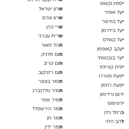
ש
רה קקון־דורלכר
י
סמין נקאש
ש
רון ישראל
י
על אופיר
ש
רון שרם
י
על בודשר
ש
רי כהן
י
על בידרמן
ש
רית עברני
י
על קשלס
ת
הל מאור
י
עקב קאופמן
ת
ום מלניק
י
ער בנבנשתי
ת
ום קריב
י
פית קורולפ
ת
ום רזניקוב
י
פעת פטררו
ת
ומר בוטנר
י
פעת רוזמן
ת
מיר גולדנברג
י
רום ורדימון
ת
מיר שפר
י
רונימוס
ת
מר הירשפלד
כ
רמל גילן
ת
מר חן
ל
הב הלוי
ת
מר ידין