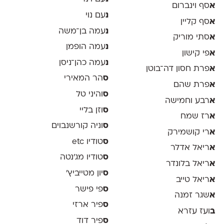
א
סף וינברום
נ
עם נוי
א
סף קליין
נ
עמה בן־משה
א
סתי מוריק
נ
עמה הופמן
א
פי קישון
נ
עמה כהן־ניסן
א
פרת חסון דה־בוטן
ס
הר המאירי
א
פרת שהם
ס
והיני טל
א
רבע וחמישה
ס
וזן בליי
א
רז שמח
ס
וניה קורשנבוים
א
רי קושמירק
ס
טודיו etc
א
ריאל אדלר
ס
טודיו מג'נטה
א
ריאל בלונדר
ס
יון מטייביץ׳
א
ריאל טייב
ס
פי פישר
א
שגר זמנה
ס
פיר ארזי
ב
ועז עזרא
ס
פיר דוד