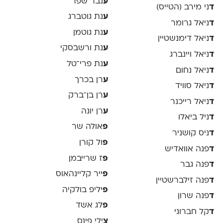
ע
נבר שפר
ד
ני מירב (הטייס)
ע
נת גוטברג
ד
ניאל גרומר
ע
נת גוטמן
ד
ניאל דימנשטיין
ע
נת ורשבסקי
ד
ניאל ויינברג
ע
נת פרי־טל
ד
ניאל נחום
ע
רן בכרך
ד
ניאל סוויד
ע
רן בן־ברק
ד
ניאל רייכנר
ע
רן יונה
ד
ניל ביאלו
פ
אולה שר
ד
ניס קושניר
פ
ול קורן
ד
פנה אוואדיש
פ
ז שרייבמן
ד
פנה גבר
פ
ייר קליינהאוס
ד
פנה זילברשטיין
פ
יליפ בולקיה
ד
פנה שרון
פ
לג אשד
ד
קל חברוני
צ
ילי פינס