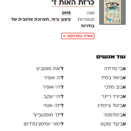
כרזת האות ז׳
שנה
2015
קטגוריות
עיצוב גרפי
, תערוכת אלפבית של
בחירות
צפיה בפרויקט ←
עוד אנשים
א
בי פדידה
ל
יאת פופוביץ
א
ביאל בסיל
ל
יה אופיר
א
ביב מלכי
ל
יהי אופיר
א
ביגיל ריינר
ל
יהי יעקב
א
ביטל צייטלין
ל
ילה אגוזי
א
ביטלסטר
ל
ילך מוסקוביץ'
א
ביעד פוקס
ל
ימור יוסיפון־גולדמן