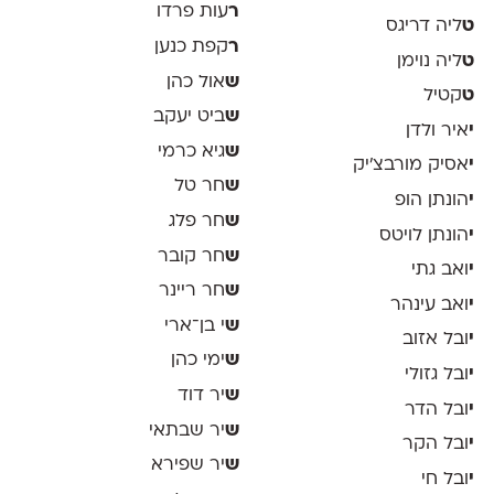
ר
עות פרדו
ט
ליה דריגס
ר
קפת כנען
ט
ליה נוימן
ש
אול כהן
ט
קטיל
ש
ביט יעקב
י
איר ולדן
ש
גיא כרמי
י
אסיק מורבצ'יק
ש
חר טל
י
הונתן הופ
ש
חר פלג
י
הונתן לויטס
ש
חר קובר
י
ואב גתי
ש
חר ריינר
י
ואב עינהר
ש
י בן־ארי
י
ובל אזוב
ש
ימי כהן
י
ובל גזולי
ש
יר דוד
י
ובל הדר
ש
יר שבתאי
י
ובל הקר
ש
יר שפירא
י
ובל חי