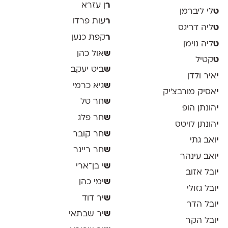
ר
ן עזרא
ט
לי ליברמן
ר
עות פרדו
ט
ליה דריגס
ר
קפת כנען
ט
ליה נוימן
ש
אול כהן
ט
קטיל
ש
ביט יעקב
י
איר ולדן
ש
גיא כרמי
י
אסיק מורבצ'יק
ש
חר טל
י
הונתן הופ
ש
חר פלג
י
הונתן לויטס
ש
חר קובר
י
ואב גתי
ש
חר ריינר
י
ואב עינהר
ש
י בן־ארי
י
ובל אזוב
ש
ימי כהן
י
ובל גזולי
ש
יר דוד
י
ובל הדר
ש
יר שבתאי
י
ובל הקר