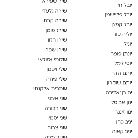
ש
יר שפירא
י
ובל חי
ש
ירה גלעדי
י
ובל פליישמן
ש
ירה קרת
י
ובל קפצן
ש
ירז פומן
י
וליה טור
ש
ירן חזון
י
וניל
ש
ירן שפר
י
ונתן פופר
ש
לומי אזולאי
י
וסי למל
ש
לי ויסמן
י
ותם הדר
ש
לי פיחה
י
ותם שוקרון
ש
מרית אלקנתי
י
ם בן־אדיבה
ש
ני איבגי
י
נון אביטל
ש
ני דבורה
י
נון זינגר
ש
ני יסמין
י
ניב כהן
ש
ני צרור
י
ניב קאוה
ש
קד מרק