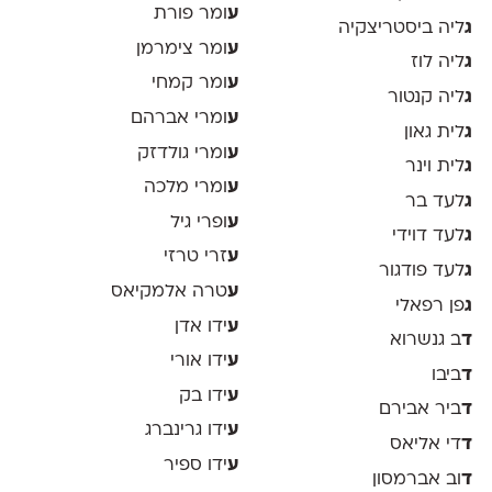
ע
ומר פורת
ג
ליה ביסטריצקיה
ע
ומר צימרמן
ג
ליה לוז
ע
ומר קמחי
ג
ליה קנטור
ע
ומרי אברהם
ג
לית גאון
ע
ומרי גולדזק
ג
לית וינר
ע
ומרי מלכה
ג
לעד בר
ע
ופרי גיל
ג
לעד דוידי
ע
זרי טרזי
ג
לעד פודגור
ע
טרה אלמקיאס
ג
פן רפאלי
ע
ידו אדן
ד
ב גנשרוא
ע
ידו אורי
ד
ביבו
ע
ידו בק
ד
ביר אבירם
ע
ידו גרינברג
ד
די אליאס
ע
ידו ספיר
ד
וב אברמסון