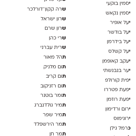
י
סמין בוקעי
ש
רה קקון־דורלכר
י
סמין נקאש
ש
רון ישראל
י
על אופיר
ש
רון שרם
י
על בודשר
ש
רי כהן
י
על בידרמן
ש
רית עברני
י
על קשלס
ת
הל מאור
י
עקב קאופמן
ת
ום מלניק
י
ער בנבנשתי
ת
ום קריב
י
פית קורולפ
ת
ום רזניקוב
י
פעת פטררו
ת
ומר בוטנר
י
פעת רוזמן
ת
מיר גולדנברג
י
רום ורדימון
ת
מיר שפר
י
רונימוס
ת
מר הירשפלד
כ
רמל גילן
ת
מר חן