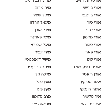
א
ורטל פלדהיים
מ
חול רגב חומש
א
ורי בן־ישי
מ
יה מרום
א
ורי בן־צבי
מ
יטל שפירו
א
ורי טור
מ
יכאל גורדון
א
ורי לבני
מ
יכל אורן
א
ורי מדמון
מ
יכל פאוזנר
א
ורי סופר
מ
יכל שפירא
א
ורי פאר
מ
ירי דביר
א
ורי קינן
מ
ישל ד׳אנסטסיו
א
ורית מגיע־שולב
מ
יתר בר־עליה
א
ורן רוזנסל
מ
לכה קליין
א
יגור טפיקין
מ
עין פוגל
א
יגור לוינסקי
מ
עין פוס
א
יה טלשיר
מ
רב סלומון
א
יה עבדלאל
מ
ריאנה יאר