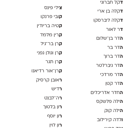
ד
קל חברוני
צ
ילי פינס
ד
קלה בן ארי
ק
ובי פרנקו
ד
קלה ליברסקו
ק
טיה בריודין
ד
ר לאור
ק
רין מלמד
ה
דר בן־שלום
ק
רן בר־גיל
ה
דר בר
ק
רן וגולן גפני
ה
דר ברוך
ק
רן תגר
ה
דר גיברלטר
ק
רן־אור רדיאנו
ה
דר מרדכי
ר
אובן קרסיק
ה
דר קטן
ר
דיש
ה
חדר אדריכלים
ר
ה־לבנט
ה
ילה פלשקס
ר
ון בלטוך
ה
ילה קוק
ר
ון יוסף
ו
לדה קירילוב
ר
ון לוין