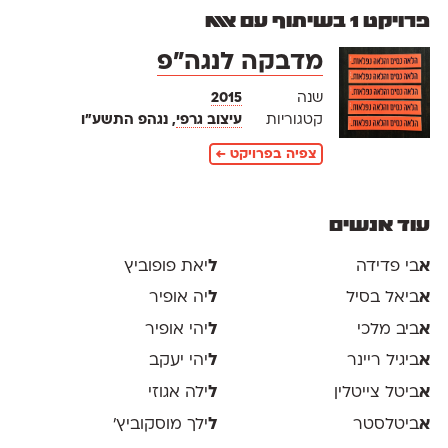
פרויקט 1 בשיתוף עם אאא
מדבקה לנגה"פ
שנה
2015
קטגוריות
עיצוב גרפי
, נגהפ התשע"ו
צפיה בפרויקט ←
עוד אנשים
א
בי פדידה
ל
יאת פופוביץ
א
ביאל בסיל
ל
יה אופיר
א
ביב מלכי
ל
יהי אופיר
א
ביגיל ריינר
ל
יהי יעקב
א
ביטל צייטלין
ל
ילה אגוזי
א
ביטלסטר
ל
ילך מוסקוביץ'