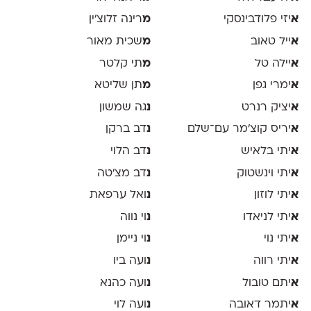
א
יזי פלודבינסקי
מ
רינה זלוצ׳ין
א
ייל טאוב
מ
שכית מאור
א
יילה טל
מ
תי קלטר
א
ימרי גפן
מ
תן שליטא
א
יציק רנרט
נ
גה שמשון
א
יריס קוצ׳מר עם־שלם
נ
דב ברקן
א
יתי בלאיש
נ
דב הלוי
א
יתי וינשטוק
נ
דב מצ׳טה
א
יתי לוזון
נ
ואל ערפאת
א
יתי לניאדו
נ
וי נווה
א
יתי נוי
נ
וי ניימן
א
יתי רווה
נ
ועה ביו
א
יתם טובול
נ
ועה כהנא
א
יתמר דאובה
נ
ועה לוי