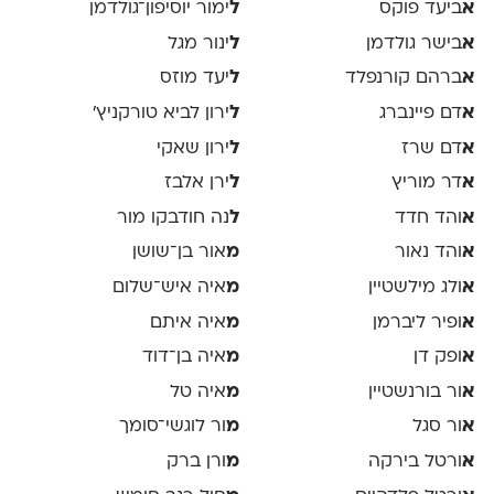
א
ביעד פוקס
ל
ימור יוסיפון־גולדמן
א
בישר גולדמן
ל
ינור מגל
א
ברהם קורנפלד
ל
יעד מוזס
א
דם פיינברג
ל
ירון לביא טורקניץ׳
א
דם שרז
ל
ירון שאקי
א
דר מוריץ
ל
ירן אלבז
א
והד חדד
ל
נה חודבקו מור
א
והד נאור
מ
אור בן־שושן
א
ולג מילשטיין
מ
איה איש־שלום
א
ופיר ליברמן
מ
איה איתם
א
ופק דן
מ
איה בן־דוד
א
ור בורנשטיין
מ
איה טל
א
ור סגל
מ
ור לוגשי־סומך
א
ורטל בירקה
מ
ורן ברק