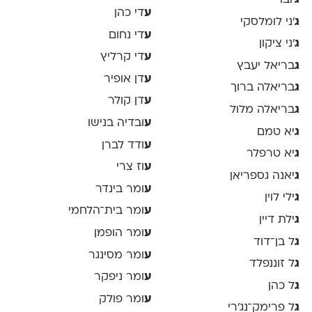
ע
די כהן
ג
׳ני לומלסקי
ע
די נחום
ג
׳ני ציקון
ע
די קרליץ
ג
בריאל יעבץ
ע
דן אופיר
ג
בריאלה ברוך
ע
דן קולר
ג
בריאלה מלול
ע
ובדיה בנישו
ג
יא טמם
ע
ודד לברן
ג
יא טרפלר
ע
וז צרי
ג
יאנה גספריאן
ע
ומר בינדר
ג
ילי לוין
ע
ומר בית־הלחמי
ג
ילת דיין
ע
ומר הופמן
ג
ל בן־דוד
ע
ומר מסינגר
ג
ל זוננפלד
ע
ומר ניפקר
ג
ל כהן
ע
ומר פולק
ג
ל פרימק־נג׳רי