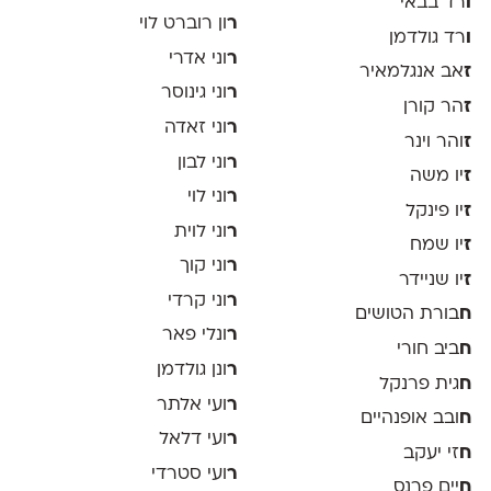
ו
רד בבאי
ר
ון רוברט לוי
ו
רד גולדמן
ר
וני אדרי
ז
אב אנגלמאיר
ר
וני גינוסר
ז
הר קורן
ר
וני זאדה
ז
והר וינר
ר
וני לבון
ז
יו משה
ר
וני לוי
ז
יו פינקל
ר
וני לוית
ז
יו שמח
ר
וני קוך
ז
יו שניידר
ר
וני קרדי
ח
בורת הטושים
ר
ונלי פאר
ח
ביב חורי
ר
ונן גולדמן
ח
גית פרנקל
ר
ועי אלתר
ח
ובב אופנהיים
ר
ועי דלאל
ח
זי יעקב
ר
ועי סטרדי
ח
יים פרנס