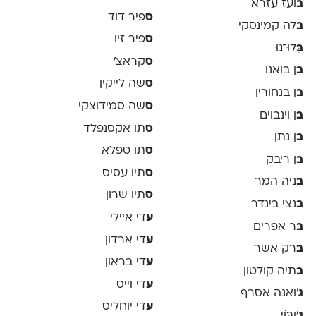
ב
ועז עזרא
ס
פיר דוד
ב
לה קמינסקי
ס
פיר זיו
ב
ְּלוּ־גוּ
ס
קראצ׳
ב
ן בואנו
ס
שה לייקין
ב
ן בנחורין
ס
שה סמידוצקי
ב
ן וינבוים
ס
תו אקסנפלד
ב
ן נתן
ס
תו טפלא
ב
ן ריבק
ס
תיו עסיס
ב
ניה המר
ס
תיו שרון
ב
נצי בינדר
ע
די איילי
ב
ר אפרים
ע
די ארדון
ב
רק אשר
ע
די בראון
ב
תיה קולטון
ע
די וייס
ג
'ואנה אסרף
ע
די יוחליס
ג
'וּבּוֹי