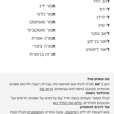
ל
הב הלוי
ת
מר ידין
ל
י דוד
ת
מר כליף
ל
י לרדו
ת
מר מושינסקי
ל
י שיין
ת
מר מושקוביץ'
ל
יאב צוקר
ת
מרה אפרת
ל
יאור בן־זקן
ת
מרה צ׳נגרי
ל
יאור ליפשיץ
ת
רזה בן־פורת
מה עושים פה?
כאן ב־
אאא
תוכלו להתרשם מטיפוגרפיה עברית רעננה ולרכוש פונטים
איכותיים שעיצבו טיפוגרפים עצמאיים.
קראו עוד
הניוזלטר השווה
קבלו מספר פעמים בשנה מייל עם עדכונים על פונטים חדשים ועל
מבצעים מיוחדים.
מלאו את המייל כאן
עוד דרכים להתעדכן
בואו לעשות לנו לייק ב
פייסבוק
, עקבו אחרינו ב
אינסטגרם
וקבלו קצת