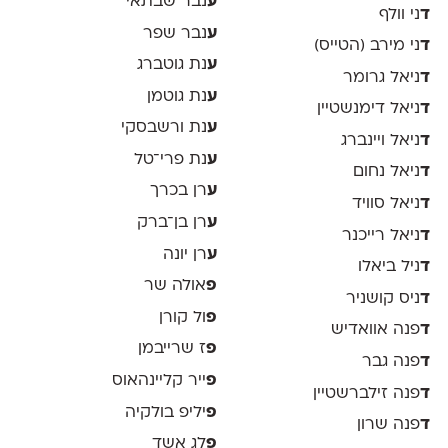
ע
נבר שבתאי
ד
ני וולף
ע
נבר שפר
ד
ני מירב (הטייס)
ע
נת גוטברג
ד
ניאל גרומר
ע
נת גוטמן
ד
ניאל דימנשטיין
ע
נת ורשבסקי
ד
ניאל ויינברג
ע
נת פרי־טל
ד
ניאל נחום
ע
רן בכרך
ד
ניאל סוויד
ע
רן בן־ברק
ד
ניאל רייכנר
ע
רן יונה
ד
ניל ביאלו
פ
אולה שר
ד
ניס קושניר
פ
ול קורן
ד
פנה אוואדיש
פ
ז שרייבמן
ד
פנה גבר
פ
ייר קליינהאוס
ד
פנה זילברשטיין
פ
יליפ בולקיה
ד
פנה שרון
פ
לג אשד