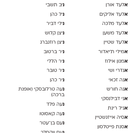
א
לעד אורן
נ
יב תשבי
א
לעד אליקים
נ
יל כהן
א
לעד מלכה
נ
ילי דביר
א
לעד משען
נ
יצן קלוש
א
לעד שטיין
נ
יצן רוזנברג
א
מילי ת׳יאדור
נ
יר ברטוב
א
מנון אילוז
נ
יר הללי
א
נדרי ושי
נ
יר טובר
א
נה זכאי
נ
יר כהן
א
נה חורש
נ
עה טרלובסקי (אופנת
ברכה)
א
ני דבילנסקי
נ
עה פלד
א
ניל רינת
נ
עה קאסוטו
א
סיה אייזנשטיין
נ
עם בן־עטר
א
סנת פייטלסון
נ
עם ווקסלר