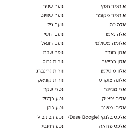
א
יתמר חפץ
נ
ועה שניר
א
יתמר מקובר
נ
ועה שפינט
א
לה כהן
נ
ועם גיל
א
לה נאמן
נ
ועם דושי
א
לומה משולמי
נ
ועם רונאל
א
לון בונדר
נ
ופר שבת
א
לון ברייאר
נ
ורית גרוס
א
לון מיטלמן
נ
ורית גרינברג
א
לונה צוקרמן
נ
ורית קוניאק
א
לי מגזינר
נ
טלי שקד
א
ליה צ׳צ׳יק
נ
טע בן־טל
א
ליהו משגב
נ
טע כהן
א
לכס בלנקי (Dase Boogie)
נ
טע רבינוביץ׳
א
לכס פדואה
נ
טע רוזנטל