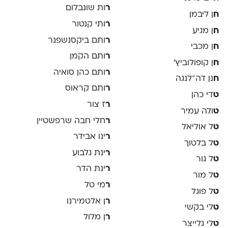
ר
ות שונבלום
ח
ן ליבמן
ר
ותי קנטור
ח
ן מגיע
ר
ותם ביקסנשפנר
ח
ן מכבי
ר
ותם הקמן
ח
ן קופולוביץ'
ר
ותם כהן סואיה
ח
נן דה־לנגה
ר
ותם קראוס
ט
די כהן
ר
ז צור
ט
ולה עמיר
ר
חלי חבה שרפשטיין
ט
ל אוליאל
ר
ינו אבידר
ט
ל בלטוך
ר
ינת גלבוע
ט
ל גור
ר
ינת הדר
ט
ל מור
ר
מי טל
ט
ל פוגל
ר
ן אלטמירנו
ט
לי בקשי
ר
ן מלול
ט
לי גלייצר