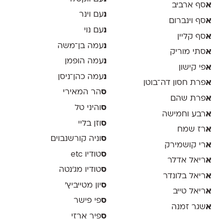
א
סף ארביב
נ
עם וינר
א
סף וינברום
נ
עם נוי
א
סף קליין
נ
עמה בן־משה
א
סתי מוריק
נ
עמה הופמן
א
פי קישון
נ
עמה כהן־ניסן
א
פרת חסון דה־בוטן
ס
הר המאירי
א
פרת שהם
ס
והיני טל
א
רבע וחמישה
ס
וזן בליי
א
רז שמח
ס
וניה קורשנבוים
א
רי קושמירק
ס
טודיו etc
א
ריאל אדלר
ס
טודיו מג'נטה
א
ריאל בלונדר
ס
יון מטייביץ׳
א
ריאל טייב
ס
פי פישר
א
שגר זמנה
ס
פיר ארזי