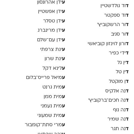
ע
ידן אהרונסון
ד
וד גולדשטיין
ע
ידן אפשטיין
ד
וד ספקטר
ע
ידן טסלר
ד
ור הרשקוביץ׳
ע
ידן מרינברג
ד
ור סגיב
ע
ידן עם־שלם
ד
ורון לוינזון קוביאשי
ע
ינת צרפתי
ד
ידי כפיר
ע
ינת שרון
ד
ין גל
ע
לינא דקל
ד
ין טל
ע
מיאל פרייס־בלום
ד
ן מוקטל
ע
מית גרנט
ד
נה אלקיס
ע
מית ממן
ד
נה חכים־ברקוביץ׳
ע
מית נעמני
ד
נה נוף
ע
מית שמעוני
ד
נה שמיר
ע
מרי סתת־קומבור
ד
נה תגר