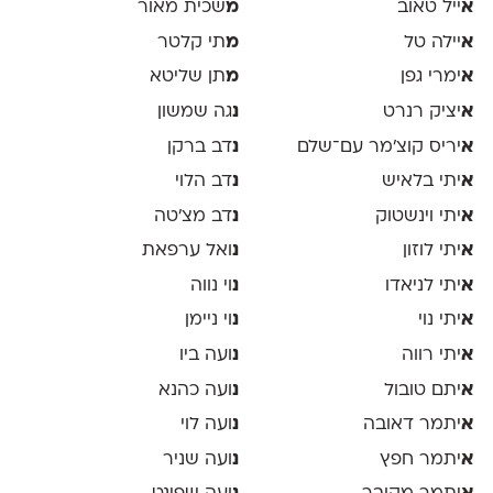
א
ייל טאוב
מ
שכית מאור
א
יילה טל
מ
תי קלטר
א
ימרי גפן
מ
תן שליטא
א
יציק רנרט
נ
גה שמשון
א
יריס קוצ׳מר עם־שלם
נ
דב ברקן
א
יתי בלאיש
נ
דב הלוי
א
יתי וינשטוק
נ
דב מצ׳טה
א
יתי לוזון
נ
ואל ערפאת
א
יתי לניאדו
נ
וי נווה
א
יתי נוי
נ
וי ניימן
א
יתי רווה
נ
ועה ביו
א
יתם טובול
נ
ועה כהנא
א
יתמר דאובה
נ
ועה לוי
א
יתמר חפץ
נ
ועה שניר