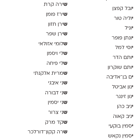
ש
ירה קרת
י
ובל קפצן
ש
ירז פומן
י
וליה טור
ש
ירן חזון
י
וניל
ש
ירן שפר
י
ונתן פופר
ש
לומי אזולאי
י
וסי למל
ש
לי ויסמן
י
ותם הדר
ש
לי פיחה
י
ותם שוקרון
ש
מרית אלקנתי
י
ם בן־אדיבה
ש
ני איבגי
י
נון אביטל
ש
ני דבורה
י
נון זינגר
ש
ני יסמין
י
ניב כהן
ש
ני צרור
י
ניב קאוה
ש
קד מרק
י
סמין בוקעי
ש
רה קקון־דורלכר
י
סמין נקאש