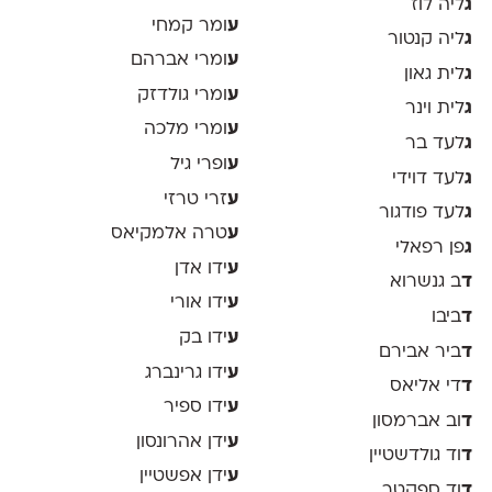
ג
ליה לוז
ע
ומר קמחי
ג
ליה קנטור
ע
ומרי אברהם
ג
לית גאון
ע
ומרי גולדזק
ג
לית וינר
ע
ומרי מלכה
ג
לעד בר
ע
ופרי גיל
ג
לעד דוידי
ע
זרי טרזי
ג
לעד פודגור
ע
טרה אלמקיאס
ג
פן רפאלי
ע
ידו אדן
ד
ב גנשרוא
ע
ידו אורי
ד
ביבו
ע
ידו בק
ד
ביר אבירם
ע
ידו גרינברג
ד
די אליאס
ע
ידו ספיר
ד
וב אברמסון
ע
ידן אהרונסון
ד
וד גולדשטיין
ע
ידן אפשטיין
ד
וד ספקטר