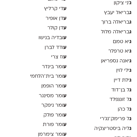
ג
׳ני ציקון
ע
די קרליץ
ג
בריאל יעבץ
ע
דן אופיר
ג
בריאלה ברוך
ע
דן קולר
ג
בריאלה מלול
ע
ובדיה בנישו
ג
יא טמם
ע
ודד לברן
ג
יא טרפלר
ע
וז צרי
ג
יאנה גספריאן
ע
ומר בינדר
ג
ילי לוין
ע
ומר בית־הלחמי
ג
ילת דיין
ע
ומר הופמן
ג
ל בן־דוד
ע
ומר מסינגר
ג
ל זוננפלד
ע
ומר ניפקר
ג
ל כהן
ע
ומר פולק
ג
ל פרימק־נג׳רי
ע
ומר פורת
ג
ליה ביסטריצקיה
ע
ומר צימרמן