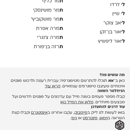
ת
מר כליף
ל
י לרדו
ת
מר מושינסקי
ל
י שיין
ת
מר מושקוביץ'
ל
יאב צוקר
ת
מרה אפרת
ל
יאור בן־זקן
ת
מרה צ׳נגרי
ל
יאור ליפשיץ
ת
רזה בן־פורת
מה עושים פה?
כאן ב־
אאא
תוכלו להתרשם מטיפוגרפיה עברית רעננה ולרכוש פונטים
איכותיים שעיצבו טיפוגרפים עצמאיים.
קראו עוד
הניוזלטר השווה
קבלו מספר פעמים בשנה מייל עם עדכונים על פונטים חדשים ועל
מבצעים מיוחדים.
מלאו את המייל כאן
עוד דרכים להתעדכן
בואו לעשות לנו לייק ב
פייסבוק
, עקבו אחרינו ב
אינסטגרם
וקבלו קצת
השראה ב
וימאו
,
פינטרסט
או
גיפי
.