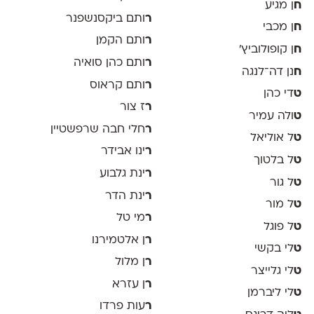
ח
ן מגיע
ר
ותם ביקסנשפנר
ח
ן מכבי
ר
ותם הקמן
ח
ן קופולוביץ'
ר
ותם כהן סואיה
ח
נן דה־לנגה
ר
ותם קראוס
ט
די כהן
ר
ז צור
ט
ולה עמיר
ר
חלי חבה שרפשטיין
ט
ל אוליאל
ר
ינו אבידר
ט
ל בלטוך
ר
ינת גלבוע
ט
ל גור
ר
ינת הדר
ט
ל מור
ר
מי טל
ט
ל פוגל
ר
ן אלטמירנו
ט
לי בקשי
ר
ן מלול
ט
לי גלייצר
ר
ן עזרא
ט
לי ליברמן
ר
עות פרדו