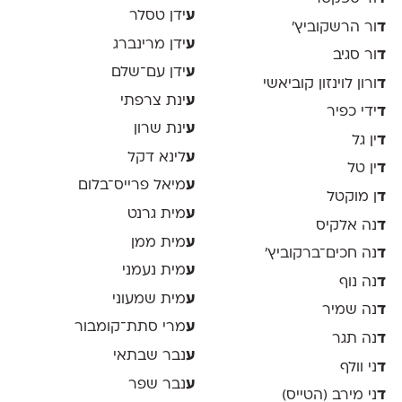
ע
ידן טסלר
ד
ור הרשקוביץ׳
ע
ידן מרינברג
ד
ור סגיב
ע
ידן עם־שלם
ד
ורון לוינזון קוביאשי
ע
ינת צרפתי
ד
ידי כפיר
ע
ינת שרון
ד
ין גל
ע
לינא דקל
ד
ין טל
ע
מיאל פרייס־בלום
ד
ן מוקטל
ע
מית גרנט
ד
נה אלקיס
ע
מית ממן
ד
נה חכים־ברקוביץ׳
ע
מית נעמני
ד
נה נוף
ע
מית שמעוני
ד
נה שמיר
ע
מרי סתת־קומבור
ד
נה תגר
ע
נבר שבתאי
ד
ני וולף
ע
נבר שפר
ד
ני מירב (הטייס)