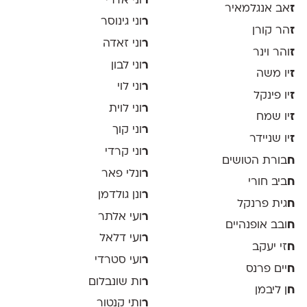
ר
וני אדרי
ז
אב אנגלמאיר
ר
וני גינוסר
ז
הר קורן
ר
וני זאדה
ז
והר וינר
ר
וני לבון
ז
יו משה
ר
וני לוי
ז
יו פינקל
ר
וני לוית
ז
יו שמח
ר
וני קוך
ז
יו שניידר
ר
וני קרדי
ח
בורת הטושים
ר
ונלי פאר
ח
ביב חורי
ר
ונן גולדמן
ח
גית פרנקל
ר
ועי אלתר
ח
ובב אופנהיים
ר
ועי דלאל
ח
זי יעקב
ר
ועי סטרדי
ח
יים פרנס
ר
ות שונבלום
ח
ן ליבמן
ר
ותי קנטור