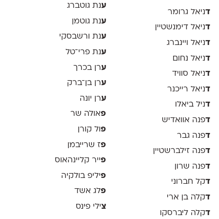
ע
נת גוטברג
ד
ניאל גרומר
ע
נת גוטמן
ד
ניאל דימנשטיין
ע
נת ורשבסקי
ד
ניאל ויינברג
ע
נת פרי־טל
ד
ניאל נחום
ע
רן בכרך
ד
ניאל סוויד
ע
רן בן־ברק
ד
ניאל רייכנר
ע
רן יונה
ד
ניל ביאלו
פ
אולה שר
ד
פנה אוואדיש
פ
ול קורן
ד
פנה גבר
פ
ז שרייבמן
ד
פנה זילברשטיין
פ
ייר קליינהאוס
ד
פנה שרון
פ
יליפ בולקיה
ד
קל חברוני
פ
לג אשד
ד
קלה בן ארי
צ
ילי פינס
ד
קלה ליברסקו