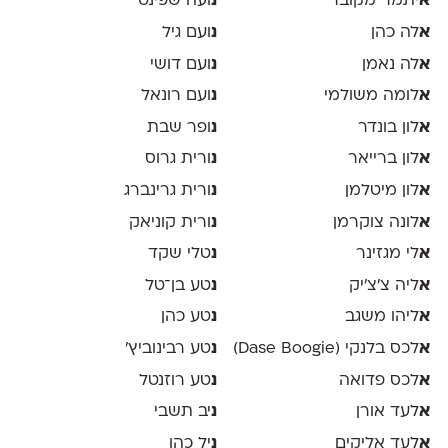
א
יתמר מקובר
נ
ועה שפינט
א
לה כהן
נ
ועם גיל
א
לה נאמן
נ
ועם דושי
א
לומה משולמי
נ
ועם רונאל
א
לון בונדר
נ
ופר שבת
א
לון ברייאר
נ
ורית גרוס
א
לון מיטלמן
נ
ורית גרינברג
א
לונה צוקרמן
נ
ורית קוניאק
א
לי מגזינר
נ
טלי שקד
א
ליה צ׳צ׳יק
נ
טע בן־טל
א
ליהו משגב
נ
טע כהן
א
לכס בלנקי (Dase Boogie)
נ
טע רבינוביץ׳
א
לכס פדואה
נ
טע רוזנטל
א
לעד אורן
נ
יב תשבי
א
לעד אליקים
נ
יל כהן