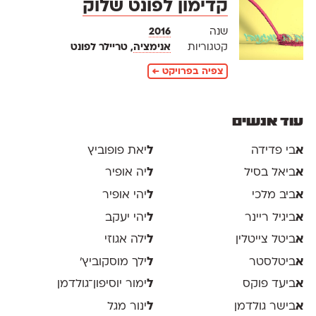
קדימון לפונט שלוק
שנה
2016
קטגוריות
אנימציה
, טריילר לפונט
צפיה בפרויקט ←
עוד אנשים
א
בי פדידה
ל
יאת פופוביץ
א
ביאל בסיל
ל
יה אופיר
א
ביב מלכי
ל
יהי אופיר
א
ביגיל ריינר
ל
יהי יעקב
א
ביטל צייטלין
ל
ילה אגוזי
א
ביטלסטר
ל
ילך מוסקוביץ'
א
ביעד פוקס
ל
ימור יוסיפון־גולדמן
א
בישר גולדמן
ל
ינור מגל