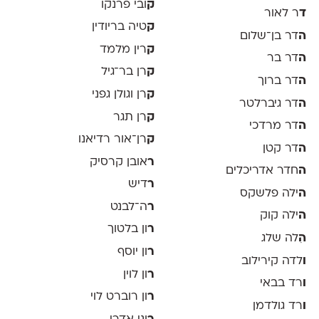
ק
ובי פרנקו
ד
ר לאור
ק
טיה בריודין
ה
דר בן־שלום
ק
רין מלמד
ה
דר בר
ק
רן בר־גיל
ה
דר ברוך
ק
רן וגולן גפני
ה
דר גיברלטר
ק
רן תגר
ה
דר מרדכי
ק
רן־אור רדיאנו
ה
דר קטן
ר
אובן קרסיק
ה
חדר אדריכלים
ר
דיש
ה
ילה פלשקס
ר
ה־לבנט
ה
ילה קוק
ר
ון בלטוך
ה
ִלה שלג
ר
ון יוסף
ו
לדה קירילוב
ר
ון לוין
ו
רד בבאי
ר
ון רוברט לוי
ו
רד גולדמן