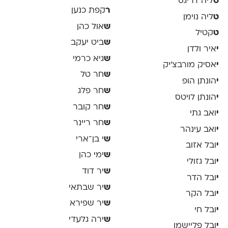
ט
ליה דריגס
ר
קפת כנען
ט
ליה נוימן
ש
אול כהן
ט
קטיל
ש
ביט יעקב
י
איר ולדן
ש
גיא כרמי
י
אסיק מורבצ'יק
ש
חר טל
י
הונתן הופ
ש
חר פלג
י
הונתן לויטס
ש
חר קובר
י
ואב גתי
ש
חר ריינר
י
ואב עינהר
ש
י בן־ארי
י
ובל אזוב
ש
ימי כהן
י
ובל גזולי
ש
יר דוד
י
ובל הדר
ש
יר שבתאי
י
ובל הקר
ש
יר שפירא
י
ובל חי
ש
ירה גלעדי
י
ובל פליישמן