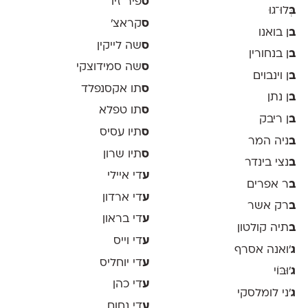
ס
פיר זיו
ב
ְּלוּ־גוּ
ס
קראצ׳
ב
ן בואנו
ס
שה לייקין
ב
ן בנחורין
ס
שה סמידוצקי
ב
ן וינבוים
ס
תו אקסנפלד
ב
ן נתן
ס
תו טפלא
ב
ן ריבק
ס
תיו עסיס
ב
ניה המר
ס
תיו שרון
ב
נצי בינדר
ע
די איילי
ב
ר אפרים
ע
די ארדון
ב
רק אשר
ע
די בראון
ב
תיה קולטון
ע
די וייס
ג
'ואנה אסרף
ע
די יוחליס
ג
'וּבּוֹי
ע
די כהן
ג
׳ני לומלסקי
ע
די נחום