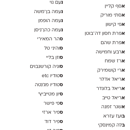
נ
עם נוי
א
סף קליין
נ
עמה בן־משה
א
סתי מוריק
נ
עמה הופמן
א
פי קישון
נ
עמה כהן־ניסן
א
פרת חסון דה־בוטן
ס
הר המאירי
א
פרת שהם
ס
והיני טל
א
רבע וחמישה
ס
וזן בליי
א
רז שמח
ס
וניה קורשנבוים
א
רי קושמירק
ס
טודיו etc
א
ריאל אדלר
ס
טודיו מג'נטה
א
ריאל בלונדר
ס
יון מטייביץ׳
א
ריאל טייב
ס
פי פישר
א
שגר זמנה
ס
פיר ארזי
ב
ועז עזרא
ס
פיר דוד
ב
לה קמינסקי