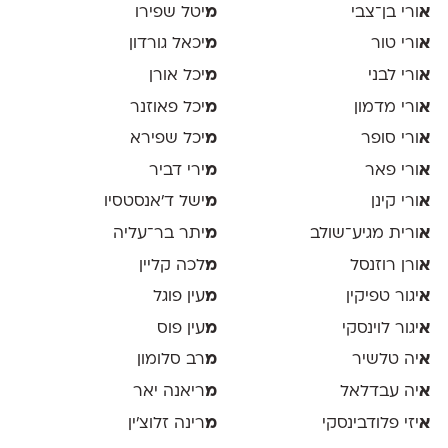
א
ורי בן־צבי
מ
יטל שפירו
א
ורי טור
מ
יכאל גורדון
א
ורי לבני
מ
יכל אורן
א
ורי מדמון
מ
יכל פאוזנר
א
ורי סופר
מ
יכל שפירא
א
ורי פאר
מ
ירי דביר
א
ורי קינן
מ
ישל ד׳אנסטסיו
א
ורית מגיע־שולב
מ
יתר בר־עליה
א
ורן רוזנסל
מ
לכה קליין
א
יגור טפיקין
מ
עין פוגל
א
יגור לוינסקי
מ
עין פוס
א
יה טלשיר
מ
רב סלומון
א
יה עבדלאל
מ
ריאנה יאר
א
יזי פלודבינסקי
מ
רינה זלוצ׳ין