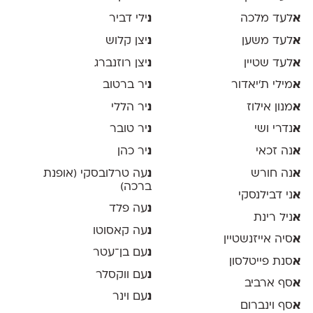
א
לעד מלכה
נ
ילי דביר
א
לעד משען
נ
יצן קלוש
א
לעד שטיין
נ
יצן רוזנברג
א
מילי ת׳יאדור
נ
יר ברטוב
א
מנון אילוז
נ
יר הללי
א
נדרי ושי
נ
יר טובר
א
נה זכאי
נ
יר כהן
א
נה חורש
נ
עה טרלובסקי (אופנת
ברכה)
א
ני דבילנסקי
נ
עה פלד
א
ניל רינת
נ
עה קאסוטו
א
סיה אייזנשטיין
נ
עם בן־עטר
א
סנת פייטלסון
נ
עם ווקסלר
א
סף ארביב
נ
עם וינר
א
סף וינברום