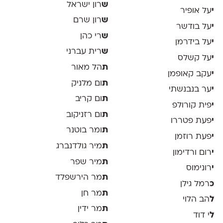
ש
רון ישראל
י
על אופיר
ש
רון שרם
י
על בודשר
ש
רי כהן
י
על בידרמן
ש
רית עברני
י
על קשלס
ת
הל מאור
י
עקב קאופמן
ת
ום מלניק
י
ער בנבנשתי
ת
ום קריב
י
פית קורולפ
ת
ום רזניקוב
י
פעת פטררו
ת
ומר בוטנר
י
פעת רוזמן
ת
מיר גולדנברג
י
רום ורדימון
ת
מיר שפר
י
רונימוס
ת
מר הירשפלד
כ
רמל גילן
ת
מר חן
ל
הב הלוי
ת
מר ידין
ל
י דוד