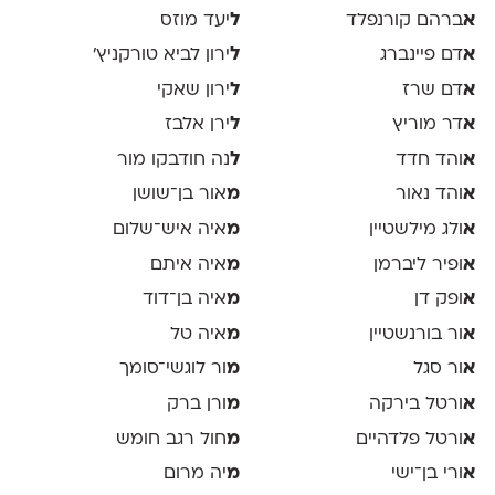
א
ברהם קורנפלד
ל
יעד מוזס
א
דם פיינברג
ל
ירון לביא טורקניץ׳
א
דם שרז
ל
ירון שאקי
א
דר מוריץ
ל
ירן אלבז
א
והד חדד
ל
נה חודבקו מור
א
והד נאור
מ
אור בן־שושן
א
ולג מילשטיין
מ
איה איש־שלום
א
ופיר ליברמן
מ
איה איתם
א
ופק דן
מ
איה בן־דוד
א
ור בורנשטיין
מ
איה טל
א
ור סגל
מ
ור לוגשי־סומך
א
ורטל בירקה
מ
ורן ברק
א
ורטל פלדהיים
מ
חול רגב חומש
א
ורי בן־ישי
מ
יה מרום