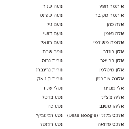
א
יתמר חפץ
נ
ועה שניר
א
יתמר מקובר
נ
ועה שפינט
א
לה כהן
נ
ועם גיל
א
לה נאמן
נ
ועם דושי
א
לומה משולמי
נ
ועם רונאל
א
לון בונדר
נ
ופר שבת
א
לון ברייאר
נ
ורית גרוס
א
לון מיטלמן
נ
ורית גרינברג
א
לונה צוקרמן
נ
ורית קוניאק
א
לי מגזינר
נ
טלי שקד
א
ליה צ׳צ׳יק
נ
טע בן־טל
א
ליהו משגב
נ
טע כהן
א
לכס בלנקי (Dase Boogie)
נ
טע רבינוביץ׳
א
לכס פדואה
נ
טע רוזנטל