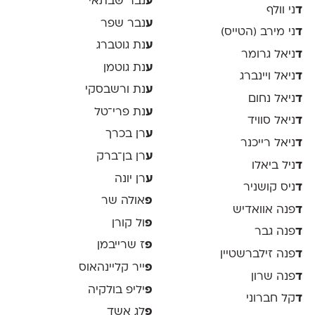
ע
נבר שבתאי
ד
ני וולף
ע
נבר שפר
ד
ני מירב (הטייס)
ע
נת גוטברג
ד
ניאל גרומר
ע
נת גוטמן
ד
ניאל ויינברג
ע
נת ורשבסקי
ד
ניאל נחום
ע
נת פרי־טל
ד
ניאל סוויד
ע
רן בכרך
ד
ניאל רייכנר
ע
רן בן־ברק
ד
ניל ביאלו
ע
רן יונה
ד
ניס קושניר
פ
אולה שר
ד
פנה אוואדיש
פ
ול קורן
ד
פנה גבר
פ
ז שרייבמן
ד
פנה זילברשטיין
פ
ייר קליינהאוס
ד
פנה שרון
פ
יליפ בולקיה
ד
קל חברוני
פ
לג אשד