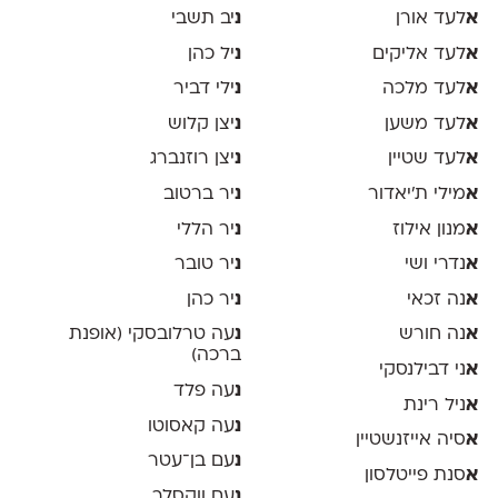
א
לעד אורן
נ
יב תשבי
א
לעד אליקים
נ
יל כהן
א
לעד מלכה
נ
ילי דביר
א
לעד משען
נ
יצן קלוש
א
לעד שטיין
נ
יצן רוזנברג
א
מילי ת׳יאדור
נ
יר ברטוב
א
מנון אילוז
נ
יר הללי
א
נדרי ושי
נ
יר טובר
א
נה זכאי
נ
יר כהן
א
נה חורש
נ
עה טרלובסקי (אופנת
ברכה)
א
ני דבילנסקי
נ
עה פלד
א
ניל רינת
נ
עה קאסוטו
א
סיה אייזנשטיין
נ
עם בן־עטר
א
סנת פייטלסון
נ
עם ווקסלר