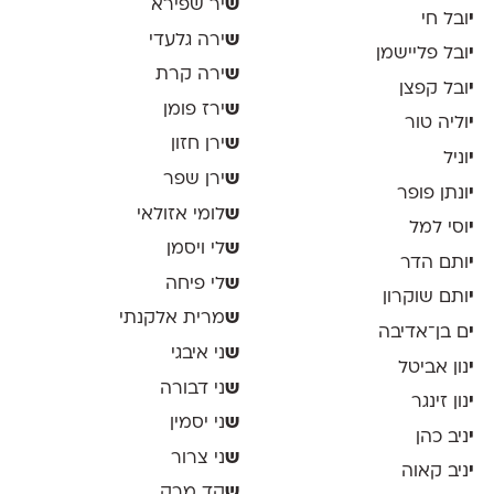
ש
יר שפירא
י
ובל חי
ש
ירה גלעדי
י
ובל פליישמן
ש
ירה קרת
י
ובל קפצן
ש
ירז פומן
י
וליה טור
ש
ירן חזון
י
וניל
ש
ירן שפר
י
ונתן פופר
ש
לומי אזולאי
י
וסי למל
ש
לי ויסמן
י
ותם הדר
ש
לי פיחה
י
ותם שוקרון
ש
מרית אלקנתי
י
ם בן־אדיבה
ש
ני איבגי
י
נון אביטל
ש
ני דבורה
י
נון זינגר
ש
ני יסמין
י
ניב כהן
ש
ני צרור
י
ניב קאוה
ש
קד מרק