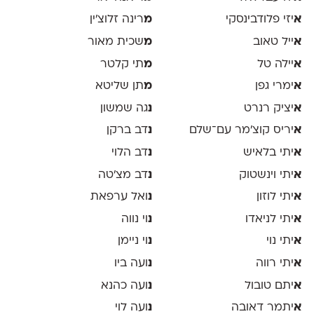
א
יזי פלודבינסקי
מ
רינה זלוצ׳ין
א
ייל טאוב
מ
שכית מאור
א
יילה טל
מ
תי קלטר
א
ימרי גפן
מ
תן שליטא
א
יציק רנרט
נ
גה שמשון
א
יריס קוצ׳מר עם־שלם
נ
דב ברקן
א
יתי בלאיש
נ
דב הלוי
א
יתי וינשטוק
נ
דב מצ׳טה
א
יתי לוזון
נ
ואל ערפאת
א
יתי לניאדו
נ
וי נווה
א
יתי נוי
נ
וי ניימן
א
יתי רווה
נ
ועה ביו
א
יתם טובול
נ
ועה כהנא
א
יתמר דאובה
נ
ועה לוי