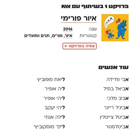
פרויקט 1 בשיתוף עם אאא
איור פורימי
שנה
2016
קטגוריות
איור
, פורים, חגים ומועדים
צפיה בפרויקט ←
עוד אנשים
א
בי פדידה
ל
יאת פופוביץ
א
ביאל בסיל
ל
יה אופיר
א
ביב מלכי
ל
יהי אופיר
א
ביגיל ריינר
ל
יהי יעקב
א
ביטל צייטלין
ל
ילה אגוזי
א
ביטלסטר
ל
ילך מוסקוביץ'