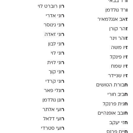
ו
רד בבאי
ר
ון רוברט לוי
ו
רד גולדמן
ר
וני אדרי
ז
אב אנגלמאיר
ר
וני גינוסר
ז
הר קורן
ר
וני זאדה
ז
והר וינר
ר
וני לבון
ז
יו משה
ר
וני לוי
ז
יו פינקל
ר
וני לוית
ז
יו שמח
ר
וני קוך
ז
יו שניידר
ר
וני קרדי
ח
בורת הטושים
ר
ונלי פאר
ח
ביב חורי
ר
ונן גולדמן
ח
גית פרנקל
ר
ועי אלתר
ח
ובב אופנהיים
ר
ועי דלאל
ח
זי יעקב
ר
ועי סטרדי
ח
יים פרנס