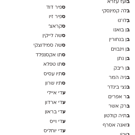
ב
ועז עזרא
ס
פיר דוד
ב
לה קמינסקי
ס
פיר זיו
ב
ְּלוּ־גוּ
ס
קראצ׳
ב
ן בואנו
ס
שה לייקין
ב
ן בנחורין
ס
שה סמידוצקי
ב
ן וינבוים
ס
תו אקסנפלד
ב
ן נתן
ס
תו טפלא
ב
ן ריבק
ס
תיו עסיס
ב
ניה המר
ס
תיו שרון
ב
נצי בינדר
ע
די איילי
ב
ר אפרים
ע
די ארדון
ב
רק אשר
ע
די בראון
ב
תיה קולטון
ע
די וייס
ג
'ואנה אסרף
ע
די יוחליס
ג
'וּבּוֹי