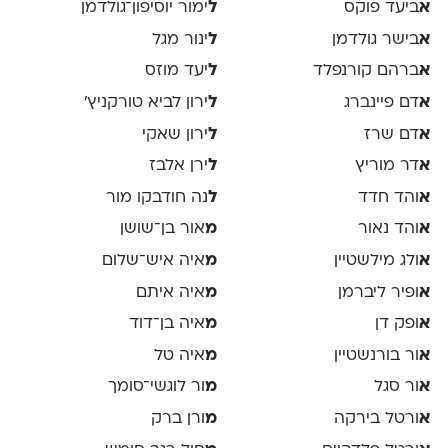
א
ביעד פוקס
ל
ימור יוסיפון־גולדמן
א
בישר גולדמן
ל
ינור מגל
א
ברהם קורנפלד
ל
יעד מוזס
א
דם פיינברג
ל
ירון לביא טורקניץ׳
א
דם שרז
ל
ירון שאקי
א
דר מוריץ
ל
ירן אלבז
א
והד חדד
ל
נה חודבקו מור
א
והד נאור
מ
אור בן־שושן
א
ולג מילשטיין
מ
איה איש־שלום
א
ופיר ליברמן
מ
איה איתם
א
ופק דן
מ
איה בן־דוד
א
ור בורנשטיין
מ
איה טל
א
ור סגל
מ
ור לוגשי־סומך
א
ורטל בירקה
מ
ורן ברק