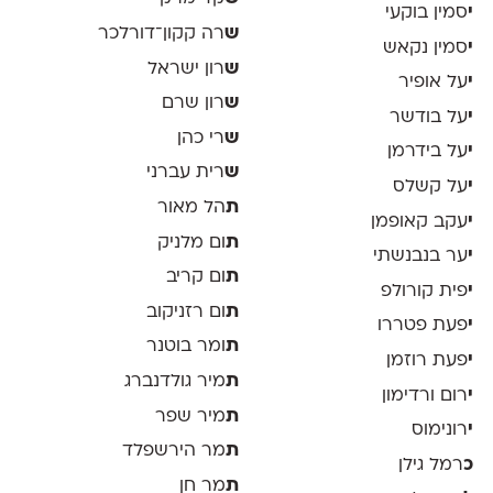
י
סמין בוקעי
ש
רה קקון־דורלכר
י
סמין נקאש
ש
רון ישראל
י
על אופיר
ש
רון שרם
י
על בודשר
ש
רי כהן
י
על בידרמן
ש
רית עברני
י
על קשלס
ת
הל מאור
י
עקב קאופמן
ת
ום מלניק
י
ער בנבנשתי
ת
ום קריב
י
פית קורולפ
ת
ום רזניקוב
י
פעת פטררו
ת
ומר בוטנר
י
פעת רוזמן
ת
מיר גולדנברג
י
רום ורדימון
ת
מיר שפר
י
רונימוס
ת
מר הירשפלד
כ
רמל גילן
ת
מר חן