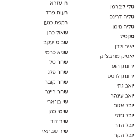
ר
ן עזרא
ט
לי ליברמן
ר
עות פרדו
ט
ליה דריגס
ר
קפת כנען
ט
ליה נוימן
ש
אול כהן
ט
קטיל
ש
ביט יעקב
י
איר ולדן
ש
גיא כרמי
י
אסיק מורבצ'יק
ש
חר טל
י
הונתן הופ
ש
חר פלג
י
הונתן לויטס
ש
חר קובר
י
ואב גתי
ש
חר ריינר
י
ואב עינהר
ש
י בן־ארי
י
ובל אזוב
ש
ימי כהן
י
ובל גזולי
ש
יר דוד
י
ובל הדר
ש
יר שבתאי
י
ובל הקר