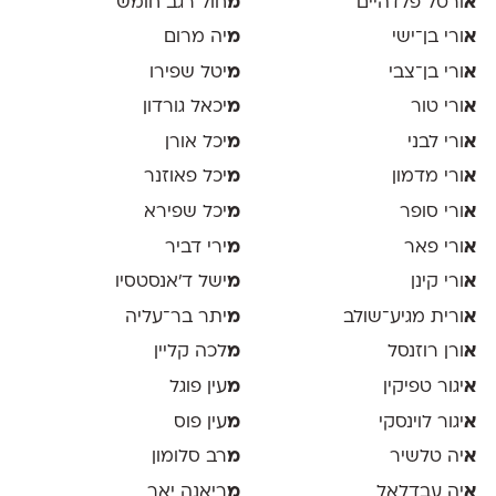
א
ורטל פלדהיים
מ
חול רגב חומש
א
ורי בן־ישי
מ
יה מרום
א
ורי בן־צבי
מ
יטל שפירו
א
ורי טור
מ
יכאל גורדון
א
ורי לבני
מ
יכל אורן
א
ורי מדמון
מ
יכל פאוזנר
א
ורי סופר
מ
יכל שפירא
א
ורי פאר
מ
ירי דביר
א
ורי קינן
מ
ישל ד׳אנסטסיו
א
ורית מגיע־שולב
מ
יתר בר־עליה
א
ורן רוזנסל
מ
לכה קליין
א
יגור טפיקין
מ
עין פוגל
א
יגור לוינסקי
מ
עין פוס
א
יה טלשיר
מ
רב סלומון
א
יה עבדלאל
מ
ריאנה יאר