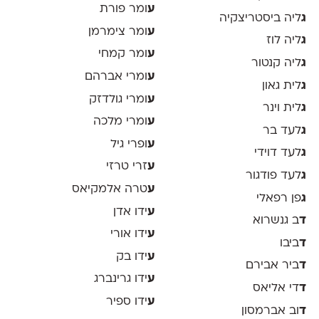
ע
ומר פורת
ג
ליה ביסטריצקיה
ע
ומר צימרמן
ג
ליה לוז
ע
ומר קמחי
ג
ליה קנטור
ע
ומרי אברהם
ג
לית גאון
ע
ומרי גולדזק
ג
לית וינר
ע
ומרי מלכה
ג
לעד בר
ע
ופרי גיל
ג
לעד דוידי
ע
זרי טרזי
ג
לעד פודגור
ע
טרה אלמקיאס
ג
פן רפאלי
ע
ידו אדן
ד
ב גנשרוא
ע
ידו אורי
ד
ביבו
ע
ידו בק
ד
ביר אבירם
ע
ידו גרינברג
ד
די אליאס
ע
ידו ספיר
ד
וב אברמסון