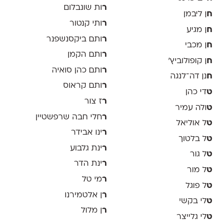
ר
ות שונבלום
ח
ן ליבמן
ר
ותי קנטור
ח
ן מגיע
ר
ותם ביקסנשפנר
ח
ן מכבי
ר
ותם הקמן
ח
ן קופולוביץ'
ר
ותם כהן סואיה
ח
נן דה־לנגה
ר
ותם קראוס
ט
די כהן
ר
ז צור
ט
ולה עמיר
ר
חלי חבה שרפשטיין
ט
ל אוליאל
ר
ינו אבידר
ט
ל בלטוך
ר
ינת גלבוע
ט
ל גור
ר
ינת הדר
ט
ל מור
ר
מי טל
ט
ל פוגל
ר
ן אלטמירנו
ט
לי בקשי
ר
ן מלול
ט
לי גלייצר