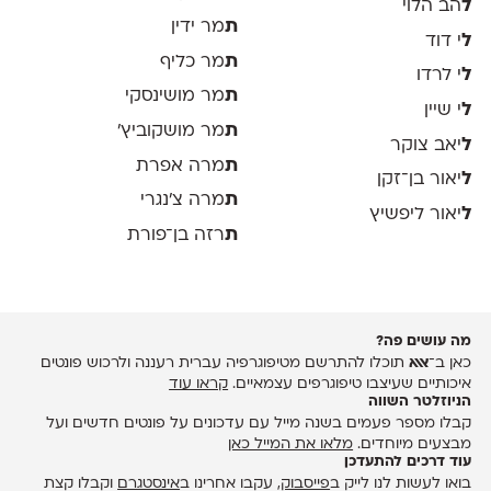
ל
הב הלוי
ת
מר ידין
ל
י דוד
ת
מר כליף
ל
י לרדו
ת
מר מושינסקי
ל
י שיין
ת
מר מושקוביץ'
ל
יאב צוקר
ת
מרה אפרת
ל
יאור בן־זקן
ת
מרה צ׳נגרי
ל
יאור ליפשיץ
ת
רזה בן־פורת
מה עושים פה?
כאן ב־
אאא
תוכלו להתרשם מטיפוגרפיה עברית רעננה ולרכוש פונטים
איכותיים שעיצבו טיפוגרפים עצמאיים.
קראו עוד
הניוזלטר השווה
קבלו מספר פעמים בשנה מייל עם עדכונים על פונטים חדשים ועל
מבצעים מיוחדים.
מלאו את המייל כאן
עוד דרכים להתעדכן
בואו לעשות לנו לייק ב
פייסבוק
, עקבו אחרינו ב
אינסטגרם
וקבלו קצת