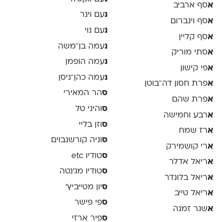
א
סף ארביב
נ
עם וינר
א
סף וינברום
נ
עם נוי
א
סף קליין
נ
עמה בן־משה
א
סתי מוריק
נ
עמה הופמן
א
פי קישון
נ
עמה כהן־ניסן
א
פרת חסון דה־בוטן
ס
הר המאירי
א
פרת שהם
ס
והיני טל
א
רבע וחמישה
ס
וזן בליי
א
רז שמח
ס
וניה קורשנבוים
א
רי קושמירק
ס
טודיו etc
א
ריאל אדלר
ס
טודיו מג'נטה
א
ריאל בלונדר
ס
יון מטייביץ׳
א
ריאל טייב
ס
פי פישר
א
שגר זמנה
ס
פיר ארזי