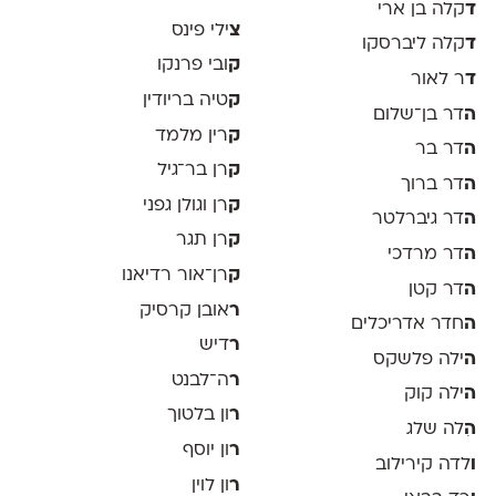
ד
קלה בן ארי
צ
ילי פינס
ד
קלה ליברסקו
ק
ובי פרנקו
ד
ר לאור
ק
טיה בריודין
ה
דר בן־שלום
ק
רין מלמד
ה
דר בר
ק
רן בר־גיל
ה
דר ברוך
ק
רן וגולן גפני
ה
דר גיברלטר
ק
רן תגר
ה
דר מרדכי
ק
רן־אור רדיאנו
ה
דר קטן
ר
אובן קרסיק
ה
חדר אדריכלים
ר
דיש
ה
ילה פלשקס
ר
ה־לבנט
ה
ילה קוק
ר
ון בלטוך
ה
ִלה שלג
ר
ון יוסף
ו
לדה קירילוב
ר
ון לוין