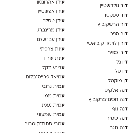
ע
ידן אהרונסון
ד
וד גולדשטיין
ע
ידן אפשטיין
ד
וד ספקטר
ע
ידן טסלר
ד
ור הרשקוביץ׳
ע
ידן מרינברג
ד
ור סגיב
ע
ידן עם־שלם
ד
ורון לוינזון קוביאשי
ע
ינת צרפתי
ד
ידי כפיר
ע
ינת שרון
ד
ין גל
ע
לינא דקל
ד
ין טל
ע
מיאל פרייס־בלום
ד
ן מוקטל
ע
מית גרנט
ד
נה אלקיס
ע
מית ממן
ד
נה חכים־ברקוביץ׳
ע
מית נעמני
ד
נה נוף
ע
מית שמעוני
ד
נה שמיר
ע
מרי סתת־קומבור
ד
נה תגר