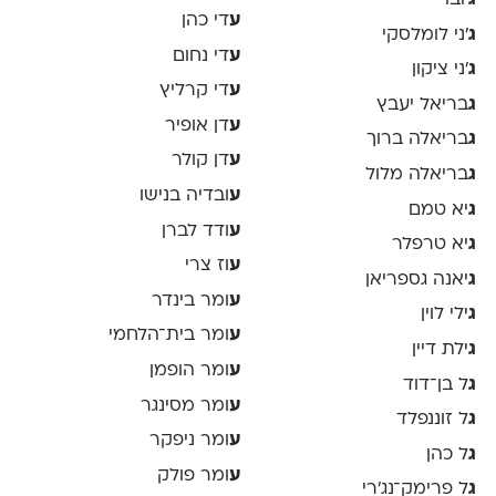
ע
די כהן
ג
׳ני לומלסקי
ע
די נחום
ג
׳ני ציקון
ע
די קרליץ
ג
בריאל יעבץ
ע
דן אופיר
ג
בריאלה ברוך
ע
דן קולר
ג
בריאלה מלול
ע
ובדיה בנישו
ג
יא טמם
ע
ודד לברן
ג
יא טרפלר
ע
וז צרי
ג
יאנה גספריאן
ע
ומר בינדר
ג
ילי לוין
ע
ומר בית־הלחמי
ג
ילת דיין
ע
ומר הופמן
ג
ל בן־דוד
ע
ומר מסינגר
ג
ל זוננפלד
ע
ומר ניפקר
ג
ל כהן
ע
ומר פולק
ג
ל פרימק־נג׳רי