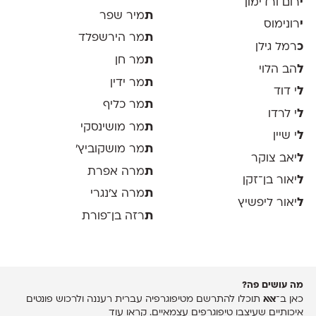
י
רום ורדימון
ת
מיר שפר
י
רונימוס
ת
מר הירשפלד
כ
רמל גילן
ת
מר חן
ל
הב הלוי
ת
מר ידין
ל
י דוד
ת
מר כליף
ל
י לרדו
ת
מר מושינסקי
ל
י שיין
ת
מר מושקוביץ'
ל
יאב צוקר
ת
מרה אפרת
ל
יאור בן־זקן
ת
מרה צ׳נגרי
ל
יאור ליפשיץ
ת
רזה בן־פורת
מה עושים פה?
כאן ב־
אאא
תוכלו להתרשם מטיפוגרפיה עברית רעננה ולרכוש פונטים
איכותיים שעיצבו טיפוגרפים עצמאיים.
קראו עוד