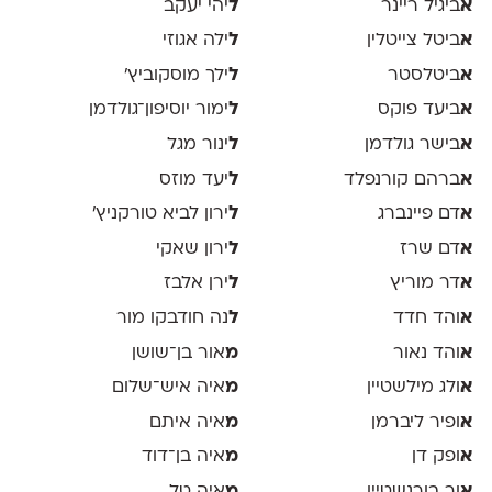
א
ביגיל ריינר
ל
יהי יעקב
א
ביטל צייטלין
ל
ילה אגוזי
א
ביטלסטר
ל
ילך מוסקוביץ'
א
ביעד פוקס
ל
ימור יוסיפון־גולדמן
א
בישר גולדמן
ל
ינור מגל
א
ברהם קורנפלד
ל
יעד מוזס
א
דם פיינברג
ל
ירון לביא טורקניץ׳
א
דם שרז
ל
ירון שאקי
א
דר מוריץ
ל
ירן אלבז
א
והד חדד
ל
נה חודבקו מור
א
והד נאור
מ
אור בן־שושן
א
ולג מילשטיין
מ
איה איש־שלום
א
ופיר ליברמן
מ
איה איתם
א
ופק דן
מ
איה בן־דוד
א
ור בורנשטיין
מ
איה טל