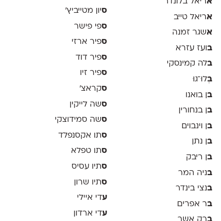
א
ריאל בלונדר
ס
יון מטייביץ׳
א
ריאל טייב
ס
פי פישר
א
שגר זמנה
ס
פיר ארזי
ב
ועז עזרא
ס
פיר דוד
ב
לה קמינסקי
ס
פיר זיו
ב
ְּלוּ־גוּ
ס
קראצ׳
ב
ן בואנו
ס
שה לייקין
ב
ן בנחורין
ס
שה סמידוצקי
ב
ן וינבוים
ס
תו אקסנפלד
ב
ן נתן
ס
תו טפלא
ב
ן ריבק
ס
תיו עסיס
ב
ניה המר
ס
תיו שרון
ב
נצי בינדר
ע
די איילי
ב
ר אפרים
ע
די ארדון
ב
רק אשר