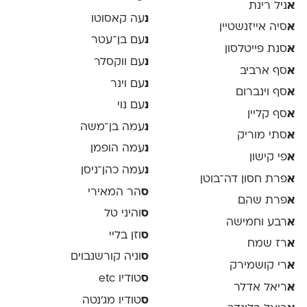
א
ניל רינת
נ
עה קאסוטו
א
סיה אייזנשטיין
נ
עם בן־עטר
א
סנת פייטלסון
נ
עם ווקסלר
א
סף ארביב
נ
עם וינר
א
סף וינברום
נ
עם נוי
א
סף קליין
נ
עמה בן־משה
א
סתי מוריק
נ
עמה הופמן
א
פי קישון
נ
עמה כהן־ניסן
א
פרת חסון דה־בוטן
ס
הר המאירי
א
פרת שהם
ס
והיני טל
א
רבע וחמישה
ס
וזן בליי
א
רז שמח
ס
וניה קורשנבוים
א
רי קושמירק
ס
טודיו etc
א
ריאל אדלר
ס
טודיו מג'נטה