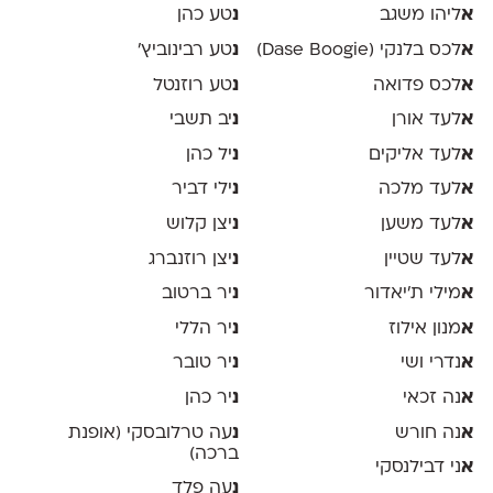
א
ליהו משגב
נ
טע כהן
א
לכס בלנקי (Dase Boogie)
נ
טע רבינוביץ׳
א
לכס פדואה
נ
טע רוזנטל
א
לעד אורן
נ
יב תשבי
א
לעד אליקים
נ
יל כהן
א
לעד מלכה
נ
ילי דביר
א
לעד משען
נ
יצן קלוש
א
לעד שטיין
נ
יצן רוזנברג
א
מילי ת׳יאדור
נ
יר ברטוב
א
מנון אילוז
נ
יר הללי
א
נדרי ושי
נ
יר טובר
א
נה זכאי
נ
יר כהן
א
נה חורש
נ
עה טרלובסקי (אופנת
ברכה)
א
ני דבילנסקי
נ
עה פלד