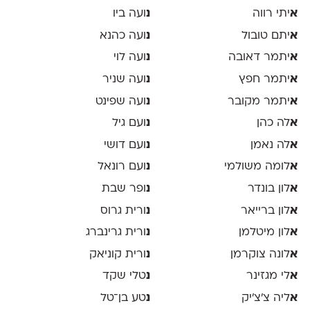
א
יתי רווה
נ
ועה ביו
א
יתם טובול
נ
ועה כהנא
א
יתמר דאובה
נ
ועה לוי
א
יתמר חפץ
נ
ועה שניר
א
יתמר מקובר
נ
ועה שפינט
א
לה כהן
נ
ועם גיל
א
לה נאמן
נ
ועם דושי
א
לומה משולמי
נ
ועם רונאל
א
לון בונדר
נ
ופר שבת
א
לון ברייאר
נ
ורית גרוס
א
לון מיטלמן
נ
ורית גרינברג
א
לונה צוקרמן
נ
ורית קוניאק
א
לי מגזינר
נ
טלי שקד
א
ליה צ׳צ׳יק
נ
טע בן־טל