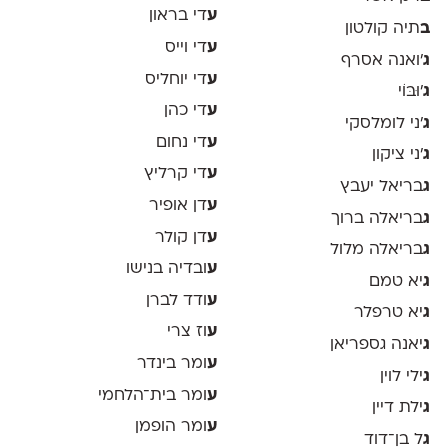
ע
די בראון
ב
תיה קולטון
ע
די וייס
ג
'ואנה אסרף
ע
די יוחליס
ג
'וּבּוֹי
ע
די כהן
ג
׳ני לומלסקי
ע
די נחום
ג
׳ני ציקון
ע
די קרליץ
ג
בריאל יעבץ
ע
דן אופיר
ג
בריאלה ברוך
ע
דן קולר
ג
בריאלה מלול
ע
ובדיה בנישו
ג
יא טמם
ע
ודד לברן
ג
יא טרפלר
ע
וז צרי
ג
יאנה גספריאן
ע
ומר בינדר
ג
ילי לוין
ע
ומר בית־הלחמי
ג
ילת דיין
ע
ומר הופמן
ג
ל בן־דוד