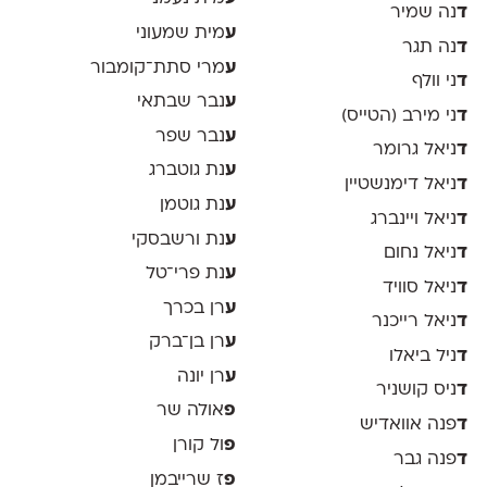
ד
נה שמיר
ע
מית שמעוני
ד
נה תגר
ע
מרי סתת־קומבור
ד
ני וולף
ע
נבר שבתאי
ד
ני מירב (הטייס)
ע
נבר שפר
ד
ניאל גרומר
ע
נת גוטברג
ד
ניאל דימנשטיין
ע
נת גוטמן
ד
ניאל ויינברג
ע
נת ורשבסקי
ד
ניאל נחום
ע
נת פרי־טל
ד
ניאל סוויד
ע
רן בכרך
ד
ניאל רייכנר
ע
רן בן־ברק
ד
ניל ביאלו
ע
רן יונה
ד
ניס קושניר
פ
אולה שר
ד
פנה אוואדיש
פ
ול קורן
ד
פנה גבר
פ
ז שרייבמן