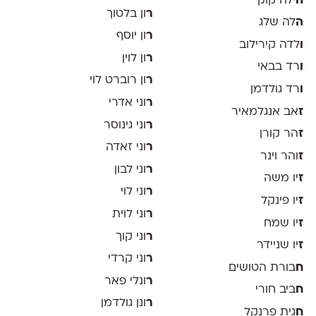
ה
ילה קוק
ר
ון בלטוך
ה
ִלה שלג
ר
ון יוסף
ו
לדה קירילוב
ר
ון לוין
ו
רד בבאי
ר
ון רוברט לוי
ו
רד גולדמן
ר
וני אדרי
ז
אב אנגלמאיר
ר
וני גינוסר
ז
הר קורן
ר
וני זאדה
ז
והר וינר
ר
וני לבון
ז
יו משה
ר
וני לוי
ז
יו פינקל
ר
וני לוית
ז
יו שמח
ר
וני קוך
ז
יו שניידר
ר
וני קרדי
ח
בורת הטושים
ר
ונלי פאר
ח
ביב חורי
ר
ונן גולדמן
ח
גית פרנקל