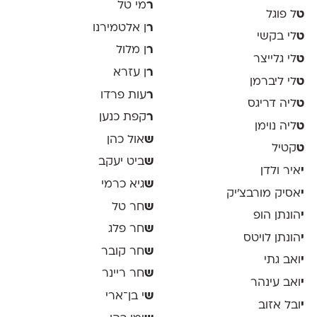
ר
מי טל
ט
ל פוגל
ר
ן אלטמירנו
ט
לי בקשי
ר
ן מלול
ט
לי גלייצר
ר
ן עזרא
ט
לי ליברמן
ר
עות פרדו
ט
ליה דריגס
ר
קפת כנען
ט
ליה נוימן
ש
אול כהן
ט
קטיל
ש
ביט יעקב
י
איר ולדן
ש
גיא כרמי
י
אסיק מורבצ'יק
ש
חר טל
י
הונתן הופ
ש
חר פלג
י
הונתן לויטס
ש
חר קובר
י
ואב גתי
ש
חר ריינר
י
ואב עינהר
ש
י בן־ארי
י
ובל אזוב