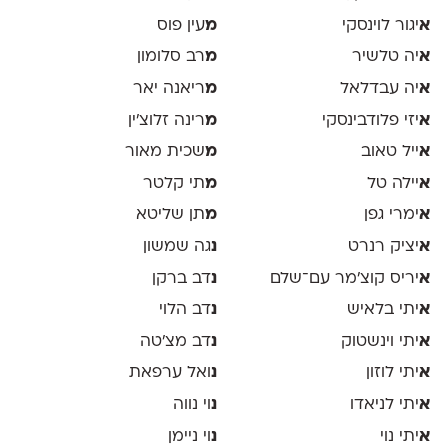
א
יגור לוינסקי
מ
עין פוס
א
יה טלשיר
מ
רב סלומון
א
יה עבדלאל
מ
ריאנה יאר
א
יזי פלודבינסקי
מ
רינה זלוצ׳ין
א
ייל טאוב
מ
שכית מאור
א
יילה טל
מ
תי קלטר
א
ימרי גפן
מ
תן שליטא
א
יציק רנרט
נ
גה שמשון
א
יריס קוצ׳מר עם־שלם
נ
דב ברקן
א
יתי בלאיש
נ
דב הלוי
א
יתי וינשטוק
נ
דב מצ׳טה
א
יתי לוזון
נ
ואל ערפאת
א
יתי לניאדו
נ
וי נווה
א
יתי נוי
נ
וי ניימן