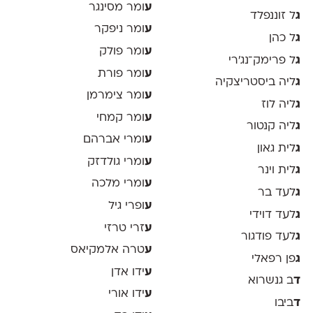
ע
ומר מסינגר
ג
ל זוננפלד
ע
ומר ניפקר
ג
ל כהן
ע
ומר פולק
ג
ל פרימק־נג׳רי
ע
ומר פורת
ג
ליה ביסטריצקיה
ע
ומר צימרמן
ג
ליה לוז
ע
ומר קמחי
ג
ליה קנטור
ע
ומרי אברהם
ג
לית גאון
ע
ומרי גולדזק
ג
לית וינר
ע
ומרי מלכה
ג
לעד בר
ע
ופרי גיל
ג
לעד דוידי
ע
זרי טרזי
ג
לעד פודגור
ע
טרה אלמקיאס
ג
פן רפאלי
ע
ידו אדן
ד
ב גנשרוא
ע
ידו אורי
ד
ביבו