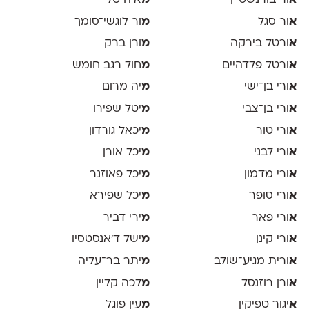
א
ור סגל
מ
ור לוגשי־סומך
א
ורטל בירקה
מ
ורן ברק
א
ורטל פלדהיים
מ
חול רגב חומש
א
ורי בן־ישי
מ
יה מרום
א
ורי בן־צבי
מ
יטל שפירו
א
ורי טור
מ
יכאל גורדון
א
ורי לבני
מ
יכל אורן
א
ורי מדמון
מ
יכל פאוזנר
א
ורי סופר
מ
יכל שפירא
א
ורי פאר
מ
ירי דביר
א
ורי קינן
מ
ישל ד׳אנסטסיו
א
ורית מגיע־שולב
מ
יתר בר־עליה
א
ורן רוזנסל
מ
לכה קליין
א
יגור טפיקין
מ
עין פוגל