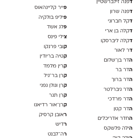
ד
פנה זילברשטיין
פ
ייר קליינהאוס
ד
פנה שרון
פ
יליפ בולקיה
ד
קל חברוני
פ
לג אשד
ד
קלה בן ארי
צ
ילי פינס
ד
קלה ליברסקו
ק
ובי פרנקו
ד
ר לאור
ק
טיה בריודין
ה
דר בן־שלום
ק
רין מלמד
ה
דר בר
ק
רן בר־גיל
ה
דר ברוך
ק
רן וגולן גפני
ה
דר גיברלטר
ק
רן תגר
ה
דר מרדכי
ק
רן־אור רדיאנו
ה
דר קטן
ר
אובן קרסיק
ה
חדר אדריכלים
ר
דיש
ה
ילה פלשקס
ר
ה־לבנט