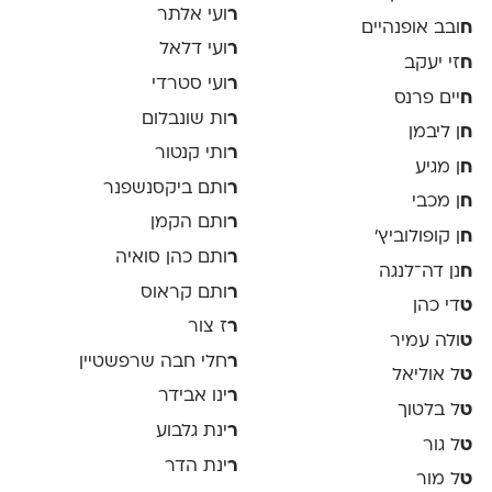
ר
ועי אלתר
ח
ובב אופנהיים
ר
ועי דלאל
ח
זי יעקב
ר
ועי סטרדי
ח
יים פרנס
ר
ות שונבלום
ח
ן ליבמן
ר
ותי קנטור
ח
ן מגיע
ר
ותם ביקסנשפנר
ח
ן מכבי
ר
ותם הקמן
ח
ן קופולוביץ'
ר
ותם כהן סואיה
ח
נן דה־לנגה
ר
ותם קראוס
ט
די כהן
ר
ז צור
ט
ולה עמיר
ר
חלי חבה שרפשטיין
ט
ל אוליאל
ר
ינו אבידר
ט
ל בלטוך
ר
ינת גלבוע
ט
ל גור
ר
ינת הדר
ט
ל מור