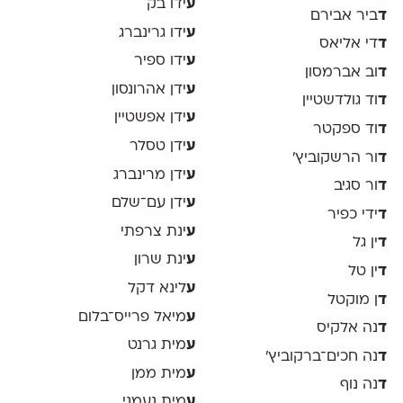
ע
ידו בק
ד
ביר אבירם
ע
ידו גרינברג
ד
די אליאס
ע
ידו ספיר
ד
וב אברמסון
ע
ידן אהרונסון
ד
וד גולדשטיין
ע
ידן אפשטיין
ד
וד ספקטר
ע
ידן טסלר
ד
ור הרשקוביץ׳
ע
ידן מרינברג
ד
ור סגיב
ע
ידן עם־שלם
ד
ידי כפיר
ע
ינת צרפתי
ד
ין גל
ע
ינת שרון
ד
ין טל
ע
לינא דקל
ד
ן מוקטל
ע
מיאל פרייס־בלום
ד
נה אלקיס
ע
מית גרנט
ד
נה חכים־ברקוביץ׳
ע
מית ממן
ד
נה נוף
ע
מית נעמני