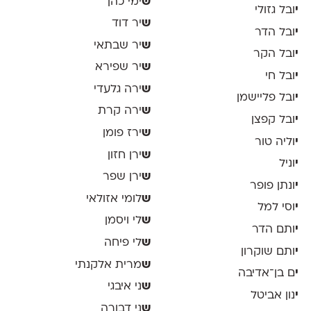
ש
ימי כהן
י
ובל גזולי
ש
יר דוד
י
ובל הדר
ש
יר שבתאי
י
ובל הקר
ש
יר שפירא
י
ובל חי
ש
ירה גלעדי
י
ובל פליישמן
ש
ירה קרת
י
ובל קפצן
ש
ירז פומן
י
וליה טור
ש
ירן חזון
י
וניל
ש
ירן שפר
י
ונתן פופר
ש
לומי אזולאי
י
וסי למל
ש
לי ויסמן
י
ותם הדר
ש
לי פיחה
י
ותם שוקרון
ש
מרית אלקנתי
י
ם בן־אדיבה
ש
ני איבגי
י
נון אביטל
ש
ני דבורה