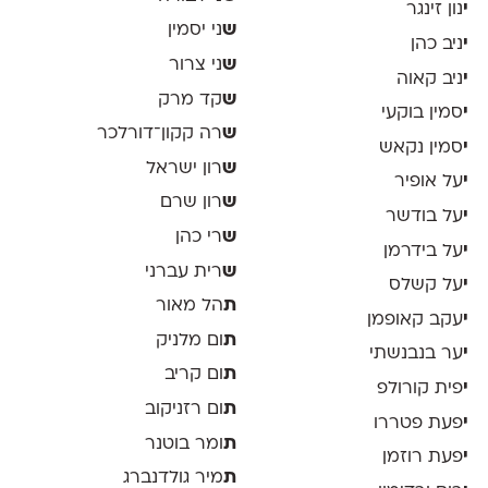
י
נון זינגר
ש
ני יסמין
י
ניב כהן
ש
ני צרור
י
ניב קאוה
ש
קד מרק
י
סמין בוקעי
ש
רה קקון־דורלכר
י
סמין נקאש
ש
רון ישראל
י
על אופיר
ש
רון שרם
י
על בודשר
ש
רי כהן
י
על בידרמן
ש
רית עברני
י
על קשלס
ת
הל מאור
י
עקב קאופמן
ת
ום מלניק
י
ער בנבנשתי
ת
ום קריב
י
פית קורולפ
ת
ום רזניקוב
י
פעת פטררו
ת
ומר בוטנר
י
פעת רוזמן
ת
מיר גולדנברג