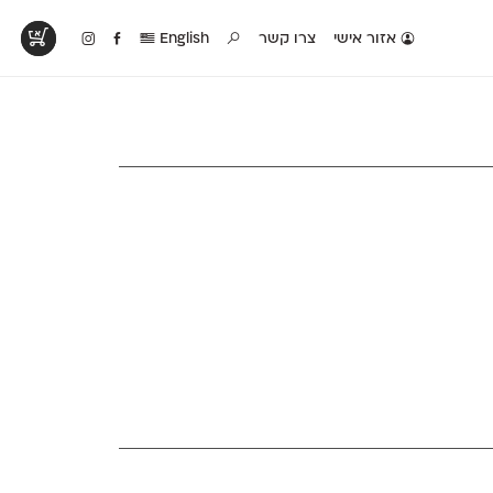
אזור אישי
צרו קשר
English
טים בפעולה
קטלוג להדפסה
טבלת השוואה
לראות עיצובים
לאלו שאוהבים לבחון
טבלה עם כל המאפיינים
פים שנעשו עם
פונטים על־גבי דף A4
של הפונטים שלנו זה
ונטים שלנו
לבן מולבן
לצד זה