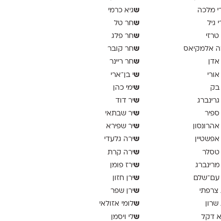
ש
י מלכה
גיא כרמי
ש
י גיל
חר טל
ש
 טרזי
חר פלג
ש
ה אלמקיאס
חר קובר
ש
 אדן
חר ריינר
ש
 אורי
י בן־ארי
ש
 בק
ימי כהן
ש
 גרינברג
יר דוד
ש
 ספיר
יר שבתאי
ש
 אהרונסון
יר שפירא
ש
 אפשטיין
ירה גלעדי
ש
 טסלר
ירה קרת
ש
 מרינברג
ירז פומן
ש
 עם־שלם
ירן חזון
ש
 צרפתי
ירן שפר
ש
 שרון
לומי אזולאי
ש
א דקל
לי ויסמן