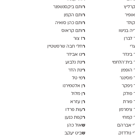
ר
קרליץ
ותם ביקסנשפנר
ר
אופיר
ותם הקמן
ר
קולר
ותם כהן סואיה
ר
יה בנישו
ותם קראוס
ר
 לברן
ז צור
ר
צרי
חלי חבה שרפשטיין
ר
 בינדר
ינו אבידר
ר
 בית־הלחמי
ינת גלבוע
ר
 הופמן
ינת הדר
ר
 מסינגר
מי טל
ר
 ניפקר
ן אלטמירנו
ר
 פולק
ן מלול
ר
 פורת
ן עזרא
ר
 צימרמן
עות פרדו
ר
 קמחי
קפת כנען
ש
י אברהם
אול כהן
ש
י גולדזק
ביט יעקב