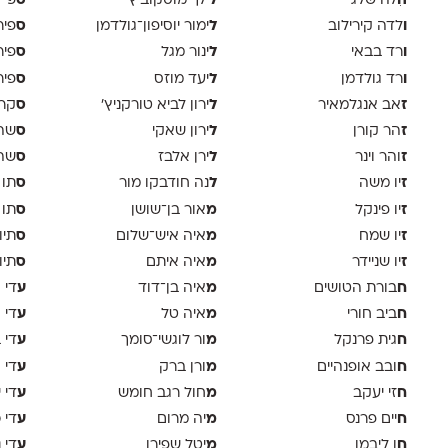
ה
ל
ס
ִלה שלג
ילך מוסקוביץ'
פי 
ו
ל
ס
לדה קירילוב
ימור יוסיפון־גולדמן
פיר
ו
ל
ס
רד בבאי
ינור מגל
פיר
ו
ל
ס
רד גולדמן
יעד מוזס
פיר 
ז
ל
ס
אב אנגלמאיר
ירון לביא טורקניץ׳
קר
ז
ל
ס
הר קורן
ירון שאקי
שה 
ז
ל
ס
והר וינר
ירן אלבז
שה 
ז
ל
ס
יו משה
נה חודבקו מור
תו 
ז
מ
ס
יו פינקל
אור בן־שושן
תו 
ז
מ
ס
יו שמח
איה איש־שלום
תיו
ז
מ
ס
יו שניידר
איה איתם
תיו
ח
מ
ע
בורת הטושים
איה בן־דוד
די א
ח
מ
ע
ביב חורי
איה טל
די 
ח
מ
ע
גית פרנקל
ור לוגשי־סומך
די 
ח
מ
ע
ובב אופנהיים
ורן ברק
די ו
ח
מ
ע
זי יעקב
חול רגב חומש
די 
ח
מ
ע
יים פרנס
יה מרום
די 
ח
מ
ע
ן ליבמן
יטל שפירו
די 