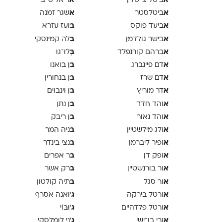
א
א
ביטל צייטלין
ריאל טייב
א
א
ביטלסטר
שגר זמנה
א
ב
ביעד פוקס
ועז עזרא
א
ב
בישר גולדמן
לה קמינסקי
א
ב
ברהם קורנפלד
ְּלוּ־גוּ
א
ב
דם פיינברג
ן בואנו
א
ב
דם שרז
ן בנחורין
א
ב
דר מוריץ
ן וינבוים
א
ב
והד חדד
ן נתן
א
ב
והד נאור
ן ריבק
א
ב
ולג מילשטיין
ניה המר
א
ב
ופיר ליברמן
נצי בינדר
א
ב
ופק דן
ר אפרים
א
ב
ור בורנשטיין
רק אשר
א
ב
ור סגל
תיה קולטון
א
ג
ורטל בירקה
'ואנה אסרף
א
ג
ורטל פלדהיים
'וּבּוֹי
א
ג
ורי בן־ישי
׳ני לומלסקי