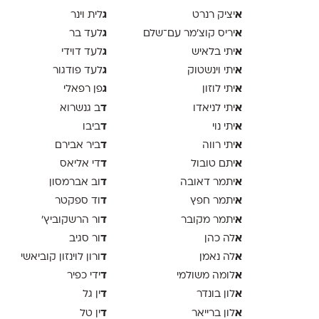
א
ג
יציק רנרט
לית וינר
א
ג
יריס קוצ׳מר עם־שלם
לעד בר
א
ג
יתי בלאיש
לעד דוידי
א
ג
יתי וינשטוק
לעד פודגור
א
ג
יתי לוזון
פן רפאלי
א
ד
יתי לניאדו
ב גנשרוא
א
ד
יתי נוי
ביבו
א
ד
יתי רווה
ביר אבירם
א
ד
יתם טובול
די אליאס
א
ד
יתמר דאובה
וב אברמסון
א
ד
יתמר חפץ
וד ספקטר
א
ד
יתמר מקובר
ור הרשקוביץ׳
א
ד
לה כהן
ור סגיב
א
ד
לה נאמן
ורון לוינזון קוביאשי
א
ד
לומה משולמי
ידי כפיר
א
ד
לון בונדר
ין גל
א
ד
לון ברייאר
ין טל