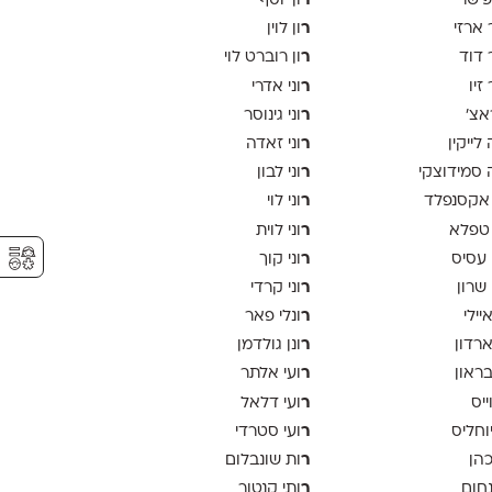
ר
פישר
ון יוסף
ר
 ארזי
ון לוין
ר
 דוד
ון רוברט לוי
ר
זיו
וני אדרי
ר
אצ׳
וני גינוסר
ר
לייקין
וני זאדה
ר
סמידוצקי
וני לבון
ר
אקסנפלד
וני לוי
ר
טפלא
וני לוית
⚥︎
ר
 עסיס
וני קוך
ר
 שרון
וני קרדי
ר
יילי
ונלי פאר
ר
ארדון
ונן גולדמן
ר
בראון
ועי אלתר
ר
ייס
ועי דלאל
ר
יוחליס
ועי סטרדי
ר
כהן
ות שונבלום
ר
נחום
ותי קנטור