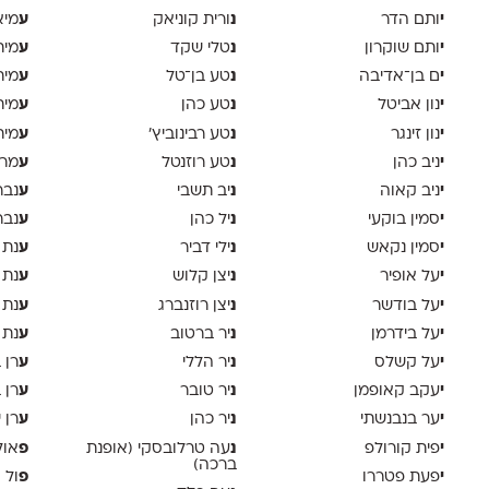
י
נ
ע
ותם הדר
ורית קוניאק
מיא
י
נ
ע
ותם שוקרון
טלי שקד
מית
י
נ
ע
ם בן־אדיבה
טע בן־טל
מית
י
נ
ע
נון אביטל
טע כהן
מית
י
נ
ע
נון זינגר
טע רבינוביץ׳
מית
י
נ
ע
ניב כהן
טע רוזנטל
מרי
י
נ
ע
ניב קאוה
יב תשבי
נבר
י
נ
ע
סמין בוקעי
יל כהן
נבר
י
נ
ע
סמין נקאש
ילי דביר
נת 
י
נ
ע
על אופיר
יצן קלוש
נת 
י
נ
ע
על בודשר
יצן רוזנברג
נת 
י
נ
ע
על בידרמן
יר ברטוב
נת 
י
נ
ע
על קשלס
יר הללי
רן 
י
נ
ע
עקב קאופמן
יר טובר
רן 
י
נ
ע
ער בנבנשתי
יר כהן
רן י
י
נ
פ
פית קורולפ
עה טרלובסקי (אופנת
אול
ברכה)
י
פ
פעת פטררו
ול 