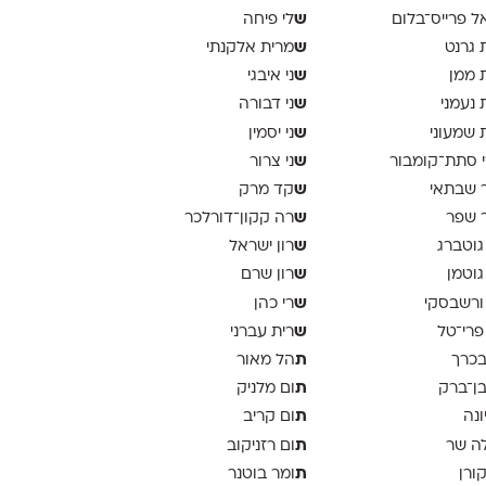
ש
ל פרייס־בלום
לי פיחה
ש
 גרנט
מרית אלקנתי
ש
 ממן
ני איבגי
ש
 נעמני
ני דבורה
ש
 שמעוני
ני יסמין
ש
 סתת־קומבור
ני צרור
ש
 שבתאי
קד מרק
ש
 שפר
רה קקון־דורלכר
ש
גוטברג
רון ישראל
ש
גוטמן
רון שרם
ש
ורשבסקי
רי כהן
ש
פרי־טל
רית עברני
ת
בכרך
הל מאור
ת
בן־ברק
ום מלניק
ת
ונה
ום קריב
ת
ה שר
ום רזניקוב
ת
קורן
ומר בוטנר