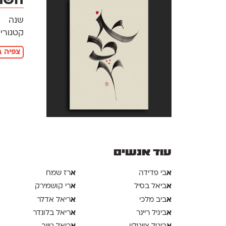
השתת
שנה
קטגוריו
צפיה ב
עוד אנשים
א
א
בי פדידה
רז שמח
א
א
ביאל בסיל
רי קושמירק
א
א
ביב מלכי
ריאל אדלר
א
א
ביגיל ריינר
ריאל בלונדר