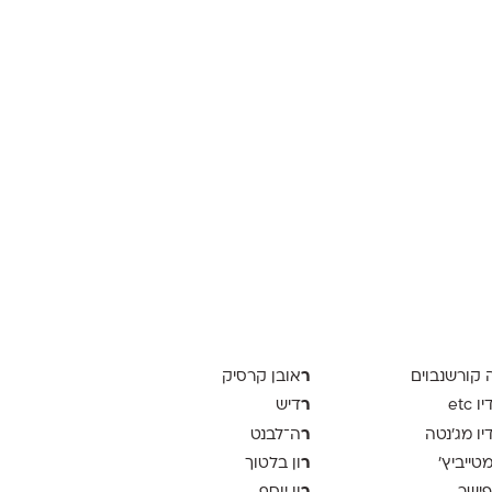
ר
ה קורשנבוים
אובן קרסיק
ר
 etc
דיש
ר
יו מג'נטה
ה־לבנט
ר
 מטייביץ׳
ון בלטוך