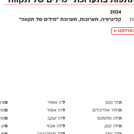
פות בתערוכת ״מילים של תקווה״
2024
ת
קליגרפיה
, תערוכות, תערוכת ״מילים של תקווה״
פרויקט ←
ה
ל
ס
דר קטן
יה אופיר
וני
ה
ל
ס
חדר אדריכלים
יהי אופיר
טודיו
ה
ל
ס
ילה פלשקס
יהי יעקב
טוד
ה
ל
ס
ילה קוק
ילה אגוזי
יון