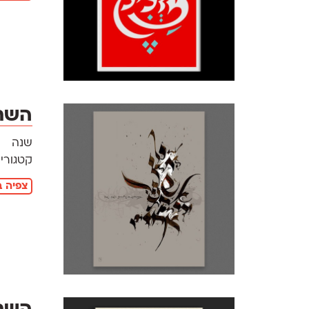
השת
שנה
קטגוריו
צפיה ב