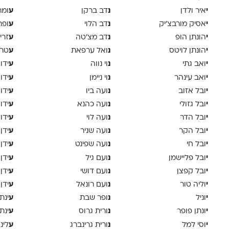
י
נ
ע
איר ולדן
דב ברקן
ומר
י
נ
ע
אסיק מורבצ'יק
דב הלוי
ופר
י
נ
ע
הונתן הופ
דב מצ׳טה
זרי
י
נ
ע
הונתן לויטס
ואל ערפאת
טר
י
נ
ע
ואב גתי
וי נווה
ידו
י
נ
ע
ואב עינהר
וי ניימן
ידו
י
נ
ע
ובל אזוב
ועה ביו
ידו
י
נ
ע
ובל גזולי
ועה כהנא
ידו
י
נ
ע
ובל הדר
ועה לוי
ידו
י
נ
ע
ובל הקר
ועה שניר
ידן
י
נ
ע
ובל חי
ועה שפינט
ידן
י
נ
ע
ובל פליישמן
ועם גיל
ידן
י
נ
ע
ובל קפצן
ועם דושי
ידן
י
נ
ע
וליה טור
ועם רונאל
ידן
י
נ
ע
וניל
ופר שבת
ינת
י
נ
ע
ונתן פופר
ורית גרוס
ינת
י
נ
ע
וסי למל
ורית גרינברג
לינ