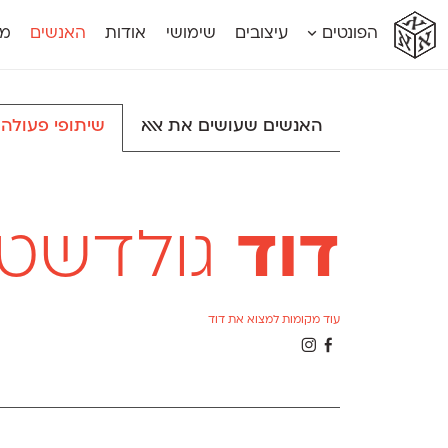
א
א
א
א
א
הפונטים
עיצובים
שימושי
אודות
האנשים
מג
א
אוונטה
אמביוולנטי קומפרסט
מוגרבי דיספל
אטלס
אמביוולנטי רחב
מוגרבי טקס
אינדקס
אנומליה
מכמורת
האנשים שעושים את אאא
שיתופי פעולה
אינדקס מונו
אסימון דו־לשוני
מכמורת מעו
אלמוני
אפק
מקומי
אלמוני צר
בר־לב
נוילנד
אמביוולנטי נורמל
גלוריה
סטנגה
אמביוולנטי צר
לוי
סינופסיס
דוד
גולדשטיי
עוד מקומות למצוא את דוד
Θ
Γ