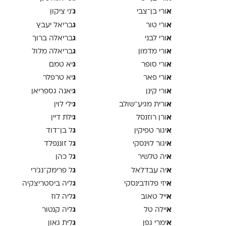
א
ג
ורי בן־צבי
׳ני ציקון
א
ג
ורי טור
בריאל יעבץ
א
ג
ורי לבני
בריאלה ברוך
א
ג
ורי מדמון
בריאלה מלול
א
ג
ורי סופר
יא טמם
א
ג
ורי פאר
יא טרפלר
א
ג
ורי קינן
יאנה גספריאן
א
ג
ורית מגיע־שולב
ילי לוין
א
ג
ורן רוזנסל
ילת דיין
א
ג
יגור טפיקין
ל בן־דוד
א
ג
יגור לוינסקי
ל זוננפלד
א
ג
יה טלשיר
ל כהן
א
ג
יה עבדלאל
ל פרימק־נג׳רי
א
ג
יזי פלודבינסקי
ליה ביסטריצקיה
א
ג
ייל טאוב
ליה לוז
א
ג
יילה טל
ליה קנטור
א
ג
ימרי גפן
לית גאון