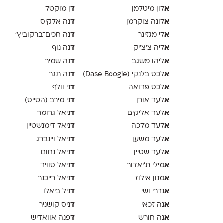
א
ד
לון מיטלמן
ן מוקטל
א
ד
לונה צוקרמן
נה אלקיס
א
ד
לי מגזינר
נה חכים־ברקוביץ׳
א
ד
ליה צ׳צ׳יק
נה נוף
א
ד
ליהו משגב
נה שמיר
א
ד
לכס בלנקי (Dase Boogie)
נה תגר
א
ד
לכס פדואה
ני וולף
א
ד
לעד אורן
ני מירב (הטייס)
א
ד
לעד אליקים
ניאל גרומר
א
ד
לעד מלכה
ניאל דימנשטיין
א
ד
לעד משען
ניאל ויינברג
א
ד
לעד שטיין
ניאל נחום
א
ד
מילי ת׳יאדור
ניאל סוויד
א
ד
מנון אילוז
ניאל רייכנר
א
ד
נדרי ושי
ניל ביאלו
א
ד
נה זכאי
ניס קושניר
א
ד
נה חורש
פנה אוואדיש