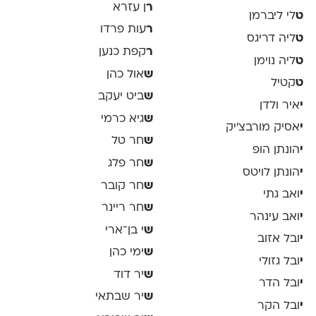
ר
ן עזרא
ט
לי ליברמן
ר
עות פרדו
ט
ליה דריגס
ר
קפת כנען
ט
ליה נוימן
ש
אול כהן
ט
קטיל
ש
ביט יעקב
י
איר ולדן
ש
גיא כרמי
י
אסיק מורבצ'יק
ש
חר טל
י
הונתן הופ
ש
חר פלג
י
הונתן לויטס
ש
חר קובר
י
ואב גתי
ש
חר ריינר
י
ואב עינהר
ש
י בן־ארי
י
ובל אזוב
ש
ימי כהן
י
ובל גזולי
ש
יר דוד
י
ובל הדר
ש
יר שבתאי
י
ובל הקר