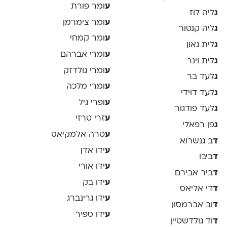
ע
ומר פורת
ג
ליה לוז
ע
ומר צימרמן
ג
ליה קנטור
ע
ומר קמחי
ג
לית גאון
ע
ומרי אברהם
ג
לית וינר
ע
ומרי גולדזק
ג
לעד בר
ע
ומרי מלכה
ג
לעד דוידי
ע
ופרי גיל
ג
לעד פודגור
ע
זרי טרזי
ג
פן רפאלי
ע
טרה אלמקיאס
ד
ב גנשרוא
ע
ידו אדן
ד
ביבו
ע
ידו אורי
ד
ביר אבירם
ע
ידו בק
ד
די אליאס
ע
ידו גרינברג
ד
וב אברמסון
ע
ידו ספיר
ד
וד גולדשטיין