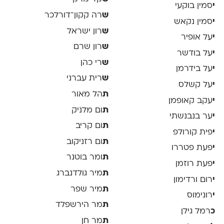
י
סמין בוקעי
ש
רה קקון־דורלכר
י
סמין נקאש
ש
רון ישראל
י
על אופיר
ש
רון שרם
י
על בודשר
ש
רי כהן
י
על בידרמן
ש
רית עברני
י
על קשלס
ת
הל מאור
י
עקב קאופמן
ת
ום מלניק
י
ער בנבנשתי
ת
ום קריב
י
פית קורולפ
ת
ום רזניקוב
י
פעת פטררו
ת
ומר בוטנר
י
פעת רוזמן
ת
מיר גולדנברג
י
רום ורדימון
ת
מיר שפר
י
רונימוס
ת
מר הירשפלד
כ
רמל גילן
ת
מר חן