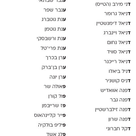
ע
נבר שבתאי
ד
ני מירב (הטייס)
ע
נבר שפר
ד
ניאל גרומר
ע
נת גוטברג
ד
ניאל דימנשטיין
ע
נת גוטמן
ד
ניאל ויינברג
ע
נת ורשבסקי
ד
ניאל נחום
ע
נת פרי־טל
ד
ניאל סוויד
ע
רן בכרך
ד
ניאל רייכנר
ע
רן בן־ברק
ד
ניל ביאלו
ע
רן יונה
ד
ניס קושניר
פ
אולה שר
ד
פנה אוואדיש
פ
ול קורן
ד
פנה גבר
פ
ז שרייבמן
ד
פנה זילברשטיין
פ
ייר קליינהאוס
ד
פנה שרון
פ
יליפ בולקיה
ד
קל חברוני
פ
לג אשד