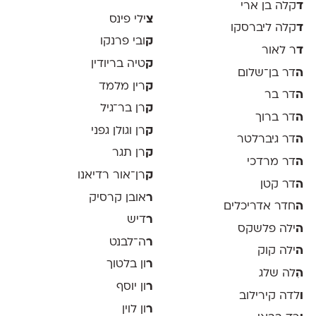
ד
קלה בן ארי
צ
ילי פינס
ד
קלה ליברסקו
ק
ובי פרנקו
ד
ר לאור
ק
טיה בריודין
ה
דר בן־שלום
ק
רין מלמד
ה
דר בר
ק
רן בר־גיל
ה
דר ברוך
ק
רן וגולן גפני
ה
דר גיברלטר
ק
רן תגר
ה
דר מרדכי
ק
רן־אור רדיאנו
ה
דר קטן
ר
אובן קרסיק
ה
חדר אדריכלים
ר
דיש
ה
ילה פלשקס
ר
ה־לבנט
ה
ילה קוק
ר
ון בלטוך
ה
ִלה שלג
ר
ון יוסף
ו
לדה קירילוב
ר
ון לוין