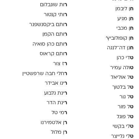
ר
ות שונבלום
ח
ן ליבמן
ר
ותי קנטור
ח
ן מגיע
ר
ותם ביקסנשפנר
ח
ן מכבי
ר
ותם הקמן
ח
ן קופולוביץ'
ר
ותם כהן סואיה
ח
נן דה־לנגה
ר
ותם קראוס
ט
די כהן
ר
ז צור
ט
ולה עמיר
ר
חלי חבה שרפשטיין
ט
ל אוליאל
ר
ינו אבידר
ט
ל בלטוך
ר
ינת גלבוע
ט
ל גור
ר
ינת הדר
ט
ל מור
ר
מי טל
ט
ל פוגל
ר
ן אלטמירנו
ט
לי בקשי
ר
ן מלול
ט
לי גלייצר