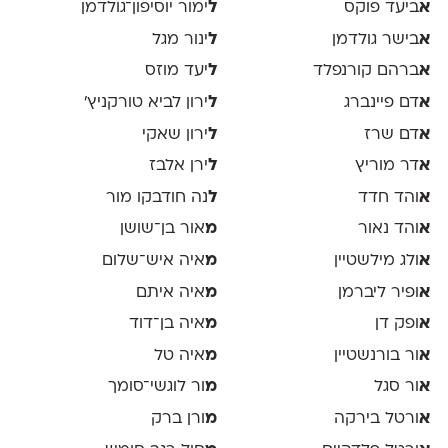
א
ביעד פוקס
ל
ימור יוסיפון־גולדמן
א
בישר גולדמן
ל
ינור מגל
א
ברהם קורנפלד
ל
יעד מוזס
א
דם פיינברג
ל
ירון לביא טורקניץ׳
א
דם שרז
ל
ירון שאקי
א
דר מוריץ
ל
ירן אלבז
א
והד חדד
ל
נה חודבקו מור
א
והד נאור
מ
אור בן־שושן
א
ולג מילשטיין
מ
איה איש־שלום
א
ופיר ליברמן
מ
איה איתם
א
ופק דן
מ
איה בן־דוד
א
ור בורנשטיין
מ
איה טל
א
ור סגל
מ
ור לוגשי־סומך
א
ורטל בירקה
מ
ורן ברק