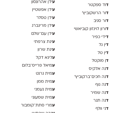
ע
ידן אהרונסון
ד
וד ספקטר
ע
ידן אפשטיין
ד
ור הרשקוביץ׳
ע
ידן טסלר
ד
ור סגיב
ע
ידן מרינברג
ד
ורון לוינזון קוביאשי
ע
ידן עם־שלם
ד
ידי כפיר
ע
ינת צרפתי
ד
ין גל
ע
ינת שרון
ד
ין טל
ע
לינא דקל
ד
ן מוקטל
ע
מיאל פרייס־בלום
ד
נה אלקיס
ע
מית גרנט
ד
נה חכים־ברקוביץ׳
ע
מית ממן
ד
נה נוף
ע
מית נעמני
ד
נה שמיר
ע
מית שמעוני
ד
נה תגר
ע
מרי סתת־קומבור
ד
ני וולף