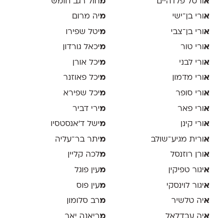
א
ורטל פלדהיים
מ
חול רגב חומש
א
ורי בן־ישי
מ
יה מרום
א
ורי בן־צבי
מ
יטל שפירו
א
ורי טור
מ
יכאל גורדון
א
ורי לבני
מ
יכל אורן
א
ורי מדמון
מ
יכל פאוזנר
א
ורי סופר
מ
יכל שפירא
א
ורי פאר
מ
ירי דביר
א
ורי קינן
מ
ישל ד׳אנסטסיו
א
ורית מגיע־שולב
מ
יתר בר־עליה
א
ורן רוזנסל
מ
לכה קליין
א
יגור טפיקין
מ
עין פוגל
א
יגור לוינסקי
מ
עין פוס
א
יה טלשיר
מ
רב סלומון
א
יה עבדלאל
מ
ריאנה יאר