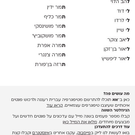
ל
הב הלוי
ת
מר ידין
ל
י דוד
ת
מר כליף
ל
י לרדו
ת
מר מושינסקי
ל
י שיין
ת
מר מושקוביץ'
ל
יאב צוקר
ת
מרה אפרת
ל
יאור בן־זקן
ת
מרה צ׳נגרי
ל
יאור ליפשיץ
ת
רזה בן־פורת
מה עושים פה?
כאן ב־
אאא
תוכלו להתרשם מטיפוגרפיה עברית רעננה ולרכוש פונטים
איכותיים שעיצבו טיפוגרפים עצמאיים.
קראו עוד
הניוזלטר השווה
קבלו מספר פעמים בשנה מייל עם עדכונים על פונטים חדשים ועל
מבצעים מיוחדים.
מלאו את המייל כאן
עוד דרכים להתעדכן
בואו לעשות לנו לייק ב
פייסבוק
, עקבו אחרינו ב
אינסטגרם
וקבלו קצת