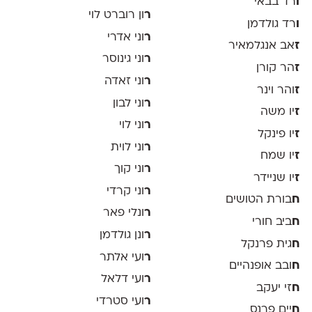
ו
רד בבאי
ר
ון רוברט לוי
ו
רד גולדמן
ר
וני אדרי
ז
אב אנגלמאיר
ר
וני גינוסר
ז
הר קורן
ר
וני זאדה
ז
והר וינר
ר
וני לבון
ז
יו משה
ר
וני לוי
ז
יו פינקל
ר
וני לוית
ז
יו שמח
ר
וני קוך
ז
יו שניידר
ר
וני קרדי
ח
בורת הטושים
ר
ונלי פאר
ח
ביב חורי
ר
ונן גולדמן
ח
גית פרנקל
ר
ועי אלתר
ח
ובב אופנהיים
ר
ועי דלאל
ח
זי יעקב
ר
ועי סטרדי
ח
יים פרנס