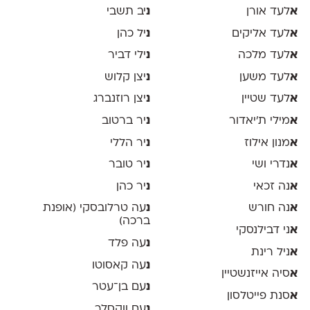
א
לעד אורן
נ
יב תשבי
א
לעד אליקים
נ
יל כהן
א
לעד מלכה
נ
ילי דביר
א
לעד משען
נ
יצן קלוש
א
לעד שטיין
נ
יצן רוזנברג
א
מילי ת׳יאדור
נ
יר ברטוב
א
מנון אילוז
נ
יר הללי
א
נדרי ושי
נ
יר טובר
א
נה זכאי
נ
יר כהן
א
נה חורש
נ
עה טרלובסקי (אופנת
ברכה)
א
ני דבילנסקי
נ
עה פלד
א
ניל רינת
נ
עה קאסוטו
א
סיה אייזנשטיין
נ
עם בן־עטר
א
סנת פייטלסון
נ
עם ווקסלר