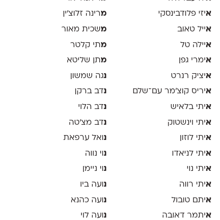
א
יזי פלודבינסקי
מ
רינה זלוצ׳ין
א
ייל טאוב
מ
שכית מאור
א
יילה טל
מ
תי קלטר
א
ימרי גפן
מ
תן שליטא
א
יציק רנרט
נ
גה שמשון
א
יריס קוצ׳מר עם־שלם
נ
דב ברקן
א
יתי בלאיש
נ
דב הלוי
א
יתי וינשטוק
נ
דב מצ׳טה
א
יתי לוזון
נ
ואל ערפאת
א
יתי לניאדו
נ
וי נווה
א
יתי נוי
נ
וי ניימן
א
יתי רווה
נ
ועה ביו
א
יתם טובול
נ
ועה כהנא
א
יתמר דאובה
נ
ועה לוי