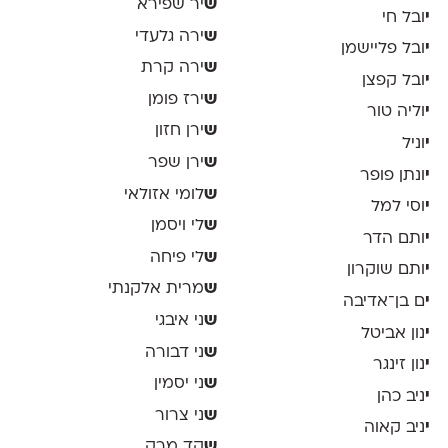
ש
יר שפירא
י
ובל חי
ש
ירה גלעדי
י
ובל פליישמן
ש
ירה קרת
י
ובל קפצן
ש
ירז פומן
י
וליה טור
ש
ירן חזון
י
וניל
ש
ירן שפר
י
ונתן פופר
ש
לומי אזולאי
י
וסי למל
ש
לי ויסמן
י
ותם הדר
ש
לי פיחה
י
ותם שוקרון
ש
מרית אלקנתי
י
ם בן־אדיבה
ש
ני איבגי
י
נון אביטל
ש
ני דבורה
י
נון זינגר
ש
ני יסמין
י
ניב כהן
ש
ני צרור
י
ניב קאוה
ש
קד מרק