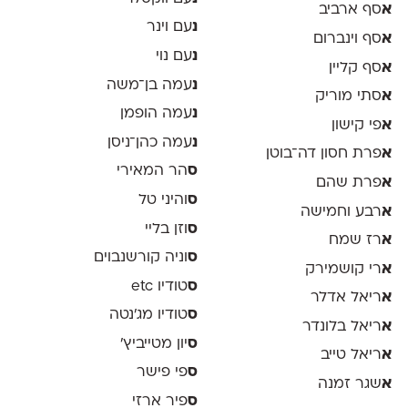
א
סף ארביב
נ
עם וינר
א
סף וינברום
נ
עם נוי
א
סף קליין
נ
עמה בן־משה
א
סתי מוריק
נ
עמה הופמן
א
פי קישון
נ
עמה כהן־ניסן
א
פרת חסון דה־בוטן
ס
הר המאירי
א
פרת שהם
ס
והיני טל
א
רבע וחמישה
ס
וזן בליי
א
רז שמח
ס
וניה קורשנבוים
א
רי קושמירק
ס
טודיו etc
א
ריאל אדלר
ס
טודיו מג'נטה
א
ריאל בלונדר
ס
יון מטייביץ׳
א
ריאל טייב
ס
פי פישר
א
שגר זמנה
ס
פיר ארזי