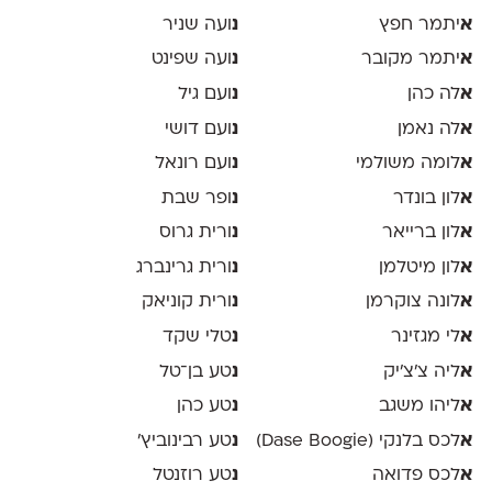
א
יתמר חפץ
נ
ועה שניר
א
יתמר מקובר
נ
ועה שפינט
א
לה כהן
נ
ועם גיל
א
לה נאמן
נ
ועם דושי
א
לומה משולמי
נ
ועם רונאל
א
לון בונדר
נ
ופר שבת
א
לון ברייאר
נ
ורית גרוס
א
לון מיטלמן
נ
ורית גרינברג
א
לונה צוקרמן
נ
ורית קוניאק
א
לי מגזינר
נ
טלי שקד
א
ליה צ׳צ׳יק
נ
טע בן־טל
א
ליהו משגב
נ
טע כהן
א
לכס בלנקי (Dase Boogie)
נ
טע רבינוביץ׳
א
לכס פדואה
נ
טע רוזנטל