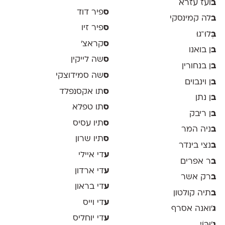
ב
ועז עזרא
ס
פיר דוד
ב
לה קמינסקי
ס
פיר זיו
ב
ְּלוּ־גוּ
ס
קראצ׳
ב
ן בואנו
ס
שה לייקין
ב
ן בנחורין
ס
שה סמידוצקי
ב
ן וינבוים
ס
תו אקסנפלד
ב
ן נתן
ס
תו טפלא
ב
ן ריבק
ס
תיו עסיס
ב
ניה המר
ס
תיו שרון
ב
נצי בינדר
ע
די איילי
ב
ר אפרים
ע
די ארדון
ב
רק אשר
ע
די בראון
ב
תיה קולטון
ע
די וייס
ג
'ואנה אסרף
ע
די יוחליס
ג
'וּבּוֹי