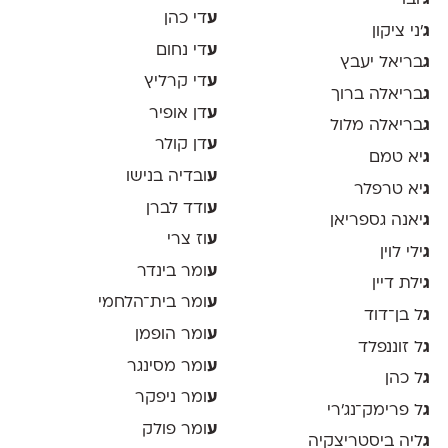
ע
די כהן
ג
׳ני ציקון
ע
די נחום
ג
בריאל יעבץ
ע
די קרליץ
ג
בריאלה ברוך
ע
דן אופיר
ג
בריאלה מלול
ע
דן קולר
ג
יא טמם
ע
ובדיה בנישו
ג
יא טרפלר
ע
ודד לברן
ג
יאנה גספריאן
ע
וז צרי
ג
ילי לוין
ע
ומר בינדר
ג
ילת דיין
ע
ומר בית־הלחמי
ג
ל בן־דוד
ע
ומר הופמן
ג
ל זוננפלד
ע
ומר מסינגר
ג
ל כהן
ע
ומר ניפקר
ג
ל פרימק־נג׳רי
ע
ומר פולק
ג
ליה ביסטריצקיה