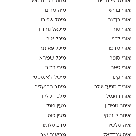
א
ורטל פלדהיים
מ
חול רגב חומש
א
ורי בן־ישי
מ
יה מרום
א
ורי בן־צבי
מ
יטל שפירו
א
ורי טור
מ
יכאל גורדון
א
ורי לבני
מ
יכל אורן
א
ורי מדמון
מ
יכל פאוזנר
א
ורי סופר
מ
יכל שפירא
א
ורי פאר
מ
ירי דביר
א
ורי קינן
מ
ישל ד׳אנסטסיו
א
ורית מגיע־שולב
מ
יתר בר־עליה
א
ורן רוזנסל
מ
לכה קליין
א
יגור טפיקין
מ
עין פוגל
א
יגור לוינסקי
מ
עין פוס
א
יה טלשיר
מ
רב סלומון
א
יה עבדלאל
מ
ריאנה יאר