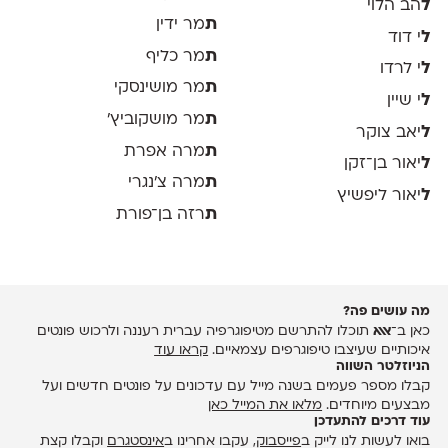
ל
הב הלוי
ת
מר ידין
ל
י דוד
ת
מר כליף
ל
י לרדו
ת
מר מושינסקי
ל
י שיין
ת
מר מושקוביץ'
ל
יאב צוקר
ת
מרה אפרת
ל
יאור בן־זקן
ת
מרה צ׳נגרי
ל
יאור ליפשיץ
ת
רזה בן־פורת
מה עושים פה?
כאן ב־
אאא
תוכלו להתרשם מטיפוגרפיה עברית רעננה ולרכוש פונטים
איכותיים שעיצבו טיפוגרפים עצמאיים.
קראו עוד
הניוזלטר השווה
קבלו מספר פעמים בשנה מייל עם עדכונים על פונטים חדשים ועל
מבצעים מיוחדים.
מלאו את המייל כאן
עוד דרכים להתעדכן
בואו לעשות לנו לייק ב
פייסבוק
, עקבו אחרינו ב
אינסטגרם
וקבלו קצת