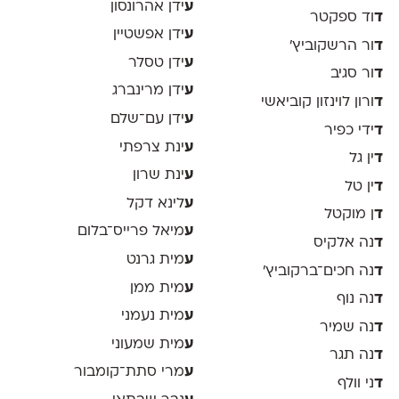
ע
ידן אהרונסון
ד
וד ספקטר
ע
ידן אפשטיין
ד
ור הרשקוביץ׳
ע
ידן טסלר
ד
ור סגיב
ע
ידן מרינברג
ד
ורון לוינזון קוביאשי
ע
ידן עם־שלם
ד
ידי כפיר
ע
ינת צרפתי
ד
ין גל
ע
ינת שרון
ד
ין טל
ע
לינא דקל
ד
ן מוקטל
ע
מיאל פרייס־בלום
ד
נה אלקיס
ע
מית גרנט
ד
נה חכים־ברקוביץ׳
ע
מית ממן
ד
נה נוף
ע
מית נעמני
ד
נה שמיר
ע
מית שמעוני
ד
נה תגר
ע
מרי סתת־קומבור
ד
ני וולף