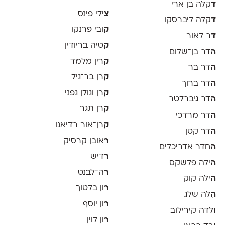
ד
קלה בן ארי
צ
ילי פינס
ד
קלה ליברסקו
ק
ובי פרנקו
ד
ר לאור
ק
טיה בריודין
ה
דר בן־שלום
ק
רין מלמד
ה
דר בר
ק
רן בר־גיל
ה
דר ברוך
ק
רן וגולן גפני
ה
דר גיברלטר
ק
רן תגר
ה
דר מרדכי
ק
רן־אור רדיאנו
ה
דר קטן
ר
אובן קרסיק
ה
חדר אדריכלים
ר
דיש
ה
ילה פלשקס
ר
ה־לבנט
ה
ילה קוק
ר
ון בלטוך
ה
ִלה שלג
ר
ון יוסף
ו
לדה קירילוב
ר
ון לוין