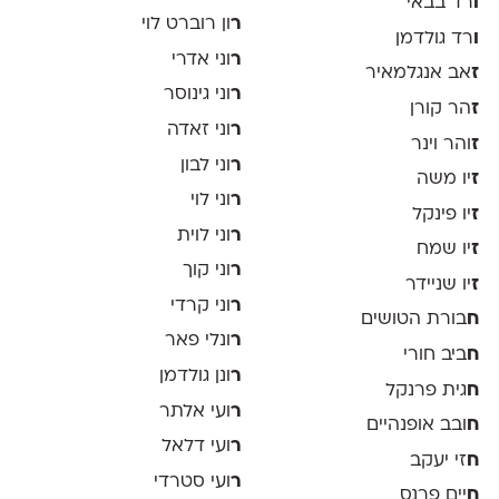
ו
רד בבאי
ר
ון רוברט לוי
ו
רד גולדמן
ר
וני אדרי
ז
אב אנגלמאיר
ר
וני גינוסר
ז
הר קורן
ר
וני זאדה
ז
והר וינר
ר
וני לבון
ז
יו משה
ר
וני לוי
ז
יו פינקל
ר
וני לוית
ז
יו שמח
ר
וני קוך
ז
יו שניידר
ר
וני קרדי
ח
בורת הטושים
ר
ונלי פאר
ח
ביב חורי
ר
ונן גולדמן
ח
גית פרנקל
ר
ועי אלתר
ח
ובב אופנהיים
ר
ועי דלאל
ח
זי יעקב
ר
ועי סטרדי
ח
יים פרנס