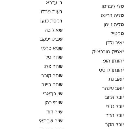
ר
ן עזרא
ט
לי ליברמן
ר
עות פרדו
ט
ליה דריגס
ר
קפת כנען
ט
ליה נוימן
ש
אול כהן
ט
קטיל
ש
ביט יעקב
י
איר ולדן
ש
גיא כרמי
י
אסיק מורבצ'יק
ש
חר טל
י
הונתן הופ
ש
חר פלג
י
הונתן לויטס
ש
חר קובר
י
ואב גתי
ש
חר ריינר
י
ואב עינהר
ש
י בן־ארי
י
ובל אזוב
ש
ימי כהן
י
ובל גזולי
ש
יר דוד
י
ובל הדר
ש
יר שבתאי
י
ובל הקר