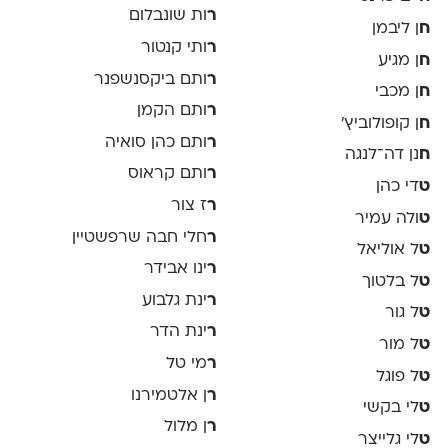
ר
ות שונבלום
ח
ן ליבמן
ר
ותי קנטור
ח
ן מגיע
ר
ותם ביקסנשפנר
ח
ן מכבי
ר
ותם הקמן
ח
ן קופולוביץ'
ר
ותם כהן סואיה
ח
נן דה־לנגה
ר
ותם קראוס
ט
די כהן
ר
ז צור
ט
ולה עמיר
ר
חלי חבה שרפשטיין
ט
ל אוליאל
ר
ינו אבידר
ט
ל בלטוך
ר
ינת גלבוע
ט
ל גור
ר
ינת הדר
ט
ל מור
ר
מי טל
ט
ל פוגל
ר
ן אלטמירנו
ט
לי בקשי
ר
ן מלול
ט
לי גלייצר