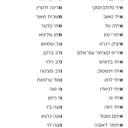
א
יזי פלודבינסקי
מ
רינה זלוצ׳ין
א
ייל טאוב
מ
שכית מאור
א
יילה טל
מ
תי קלטר
א
ימרי גפן
מ
תן שליטא
א
יציק רנרט
נ
גה שמשון
א
יריס קוצ׳מר עם־שלם
נ
דב ברקן
א
יתי בלאיש
נ
דב הלוי
א
יתי וינשטוק
נ
דב מצ׳טה
א
יתי לוזון
נ
ואל ערפאת
א
יתי לניאדו
נ
וי נווה
א
יתי נוי
נ
וי ניימן
א
יתי רווה
נ
ועה ביו
א
יתם טובול
נ
ועה כהנא
א
יתמר דאובה
נ
ועה לוי