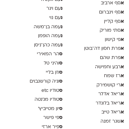
א
סף ארביב
נ
עם וינר
א
סף וינברום
נ
עם נוי
א
סף קליין
נ
עמה בן־משה
א
סתי מוריק
נ
עמה הופמן
א
פי קישון
נ
עמה כהן־ניסן
א
פרת חסון דה־בוטן
ס
הר המאירי
א
פרת שהם
ס
והיני טל
א
רבע וחמישה
ס
וזן בליי
א
רז שמח
ס
וניה קורשנבוים
א
רי קושמירק
ס
טודיו etc
א
ריאל אדלר
ס
טודיו מג'נטה
א
ריאל בלונדר
ס
יון מטייביץ׳
א
ריאל טייב
ס
פי פישר
א
שגר זמנה
ס
פיר ארזי