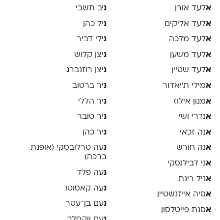
א
לעד אורן
נ
יב תשבי
א
לעד אליקים
נ
יל כהן
א
לעד מלכה
נ
ילי דביר
א
לעד משען
נ
יצן קלוש
א
לעד שטיין
נ
יצן רוזנברג
א
מילי ת׳יאדור
נ
יר ברטוב
א
מנון אילוז
נ
יר הללי
א
נדרי ושי
נ
יר טובר
א
נה זכאי
נ
יר כהן
א
נה חורש
נ
עה טרלובסקי (אופנת
ברכה)
א
ני דבילנסקי
נ
עה פלד
א
ניל רינת
נ
עה קאסוטו
א
סיה אייזנשטיין
נ
עם בן־עטר
א
סנת פייטלסון
נ
עם ווקסלר