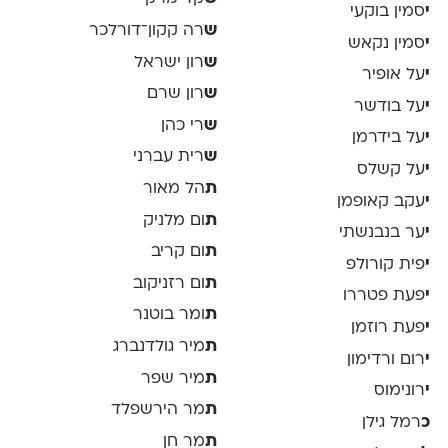
י
סמין בוקעי
ש
רה קקון־דורלכר
י
סמין נקאש
ש
רון ישראל
י
על אופיר
ש
רון שרם
י
על בודשר
ש
רי כהן
י
על בידרמן
ש
רית עברני
י
על קשלס
ת
הל מאור
י
עקב קאופמן
ת
ום מלניק
י
ער בנבנשתי
ת
ום קריב
י
פית קורולפ
ת
ום רזניקוב
י
פעת פטררו
ת
ומר בוטנר
י
פעת רוזמן
ת
מיר גולדנברג
י
רום ורדימון
ת
מיר שפר
י
רונימוס
ת
מר הירשפלד
כ
רמל גילן
ת
מר חן