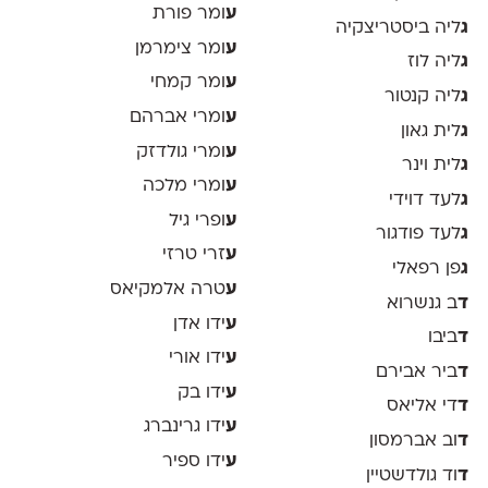
ע
ומר פורת
ג
ליה ביסטריצקיה
ע
ומר צימרמן
ג
ליה לוז
ע
ומר קמחי
ג
ליה קנטור
ע
ומרי אברהם
ג
לית גאון
ע
ומרי גולדזק
ג
לית וינר
ע
ומרי מלכה
ג
לעד דוידי
ע
ופרי גיל
ג
לעד פודגור
ע
זרי טרזי
ג
פן רפאלי
ע
טרה אלמקיאס
ד
ב גנשרוא
ע
ידו אדן
ד
ביבו
ע
ידו אורי
ד
ביר אבירם
ע
ידו בק
ד
די אליאס
ע
ידו גרינברג
ד
וב אברמסון
ע
ידו ספיר
ד
וד גולדשטיין