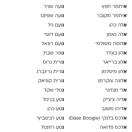
א
יתמר חפץ
נ
ועה שניר
א
יתמר מקובר
נ
ועה שפינט
א
לה כהן
נ
ועם גיל
א
לה נאמן
נ
ועם דושי
א
לומה משולמי
נ
ועם רונאל
א
לון בונדר
נ
ופר שבת
א
לון ברייאר
נ
ורית גרוס
א
לון מיטלמן
נ
ורית גרינברג
א
לונה צוקרמן
נ
ורית קוניאק
א
לי מגזינר
נ
טלי שקד
א
ליה צ׳צ׳יק
נ
טע בן־טל
א
ליהו משגב
נ
טע כהן
א
לכס בלנקי (Dase Boogie)
נ
טע רבינוביץ׳
א
לכס פדואה
נ
טע רוזנטל