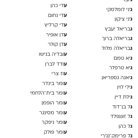
ע
די כהן
ג
׳ני לומלסקי
ע
די נחום
ג
׳ני ציקון
ע
די קרליץ
ג
בריאל יעבץ
ע
דן אופיר
ג
בריאלה ברוך
ע
דן קולר
ג
בריאלה מלול
ע
ובדיה בנישו
ג
יא טמם
ע
ודד לברן
ג
יא טרפלר
ע
וז צרי
ג
יאנה גספריאן
ע
ומר בינדר
ג
ילי לוין
ע
ומר בית־הלחמי
ג
ילת דיין
ע
ומר הופמן
ג
ל בן־דוד
ע
ומר מסינגר
ג
ל זוננפלד
ע
ומר ניפקר
ג
ל כהן
ע
ומר פולק
ג
ל פרימק־נג׳רי