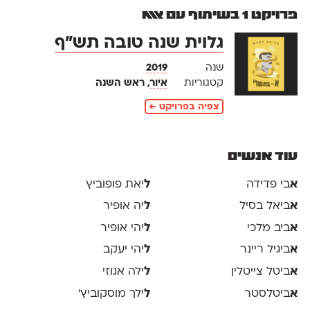
פרויקט 1 בשיתוף עם אאא
גלוית שנה טובה תש״ף
שנה
2019
קטגוריות
איור
, ראש השנה
צפיה בפרויקט ←
עוד אנשים
א
בי פדידה
ל
יאת פופוביץ
א
ביאל בסיל
ל
יה אופיר
א
ביב מלכי
ל
יהי אופיר
א
ביגיל ריינר
ל
יהי יעקב
א
ביטל צייטלין
ל
ילה אגוזי
א
ביטלסטר
ל
ילך מוסקוביץ'