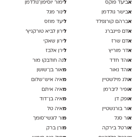
א
ביעד פוקס
ל
ימור יוסיפון־גולדמן
א
בישר גולדמן
ל
ינור מגל
א
ברהם קורנפלד
ל
יעד מוזס
א
דם פיינברג
ל
ירון לביא טורקניץ׳
א
דם שרז
ל
ירון שאקי
א
דר מוריץ
ל
ירן אלבז
א
והד חדד
ל
נה חודבקו מור
א
והד נאור
מ
אור בן־שושן
א
ולג מילשטיין
מ
איה איש־שלום
א
ופיר ליברמן
מ
איה איתם
א
ופק דן
מ
איה בן־דוד
א
ור בורנשטיין
מ
איה טל
א
ור סגל
מ
ור לוגשי־סומך
א
ורטל בירקה
מ
ורן ברק