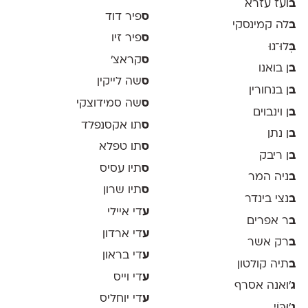
ב
ועז עזרא
ס
פיר דוד
ב
לה קמינסקי
ס
פיר זיו
ב
ְּלוּ־גוּ
ס
קראצ׳
ב
ן בואנו
ס
שה לייקין
ב
ן בנחורין
ס
שה סמידוצקי
ב
ן וינבוים
ס
תו אקסנפלד
ב
ן נתן
ס
תו טפלא
ב
ן ריבק
ס
תיו עסיס
ב
ניה המר
ס
תיו שרון
ב
נצי בינדר
ע
די איילי
ב
ר אפרים
ע
די ארדון
ב
רק אשר
ע
די בראון
ב
תיה קולטון
ע
די וייס
ג
'ואנה אסרף
ע
די יוחליס
ג
'וּבּוֹי