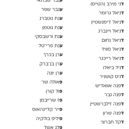
ע
נבר שבתאי
ד
ני מירב (הטייס)
ע
נבר שפר
ד
ניאל גרומר
ע
נת גוטברג
ד
ניאל דימנשטיין
ע
נת גוטמן
ד
ניאל ויינברג
ע
נת ורשבסקי
ד
ניאל נחום
ע
נת פרי־טל
ד
ניאל סוויד
ע
רן בכרך
ד
ניאל רייכנר
ע
רן בן־ברק
ד
ניל ביאלו
ע
רן יונה
ד
ניס קושניר
פ
אולה שר
ד
פנה אוואדיש
פ
ול קורן
ד
פנה גבר
פ
ז שרייבמן
ד
פנה זילברשטיין
פ
ייר קליינהאוס
ד
פנה שרון
פ
יליפ בולקיה
ד
קל חברוני
פ
לג אשד