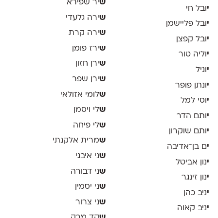
ש
יר שפירא
י
ובל חי
ש
ירה גלעדי
י
ובל פליישמן
ש
ירה קרת
י
ובל קפצן
ש
ירז פומן
י
וליה טור
ש
ירן חזון
י
וניל
ש
ירן שפר
י
ונתן פופר
ש
לומי אזולאי
י
וסי למל
ש
לי ויסמן
י
ותם הדר
ש
לי פיחה
י
ותם שוקרון
ש
מרית אלקנתי
י
ם בן־אדיבה
ש
ני איבגי
י
נון אביטל
ש
ני דבורה
י
נון זינגר
ש
ני יסמין
י
ניב כהן
ש
ני צרור
י
ניב קאוה
ש
קד מרק