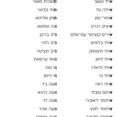
א
ייל טאוב
מ
שכית מאור
א
יילה טל
מ
תי קלטר
א
ימרי גפן
מ
תן שליטא
א
יציק רנרט
נ
גה שמשון
א
יריס קוצ׳מר עם־שלם
נ
דב ברקן
א
יתי בלאיש
נ
דב הלוי
א
יתי וינשטוק
נ
דב מצ׳טה
א
יתי לוזון
נ
ואל ערפאת
א
יתי לניאדו
נ
וי נווה
א
יתי נוי
נ
וי ניימן
א
יתי רווה
נ
ועה ביו
א
יתם טובול
נ
ועה כהנא
א
יתמר דאובה
נ
ועה לוי
א
יתמר חפץ
נ
ועה שניר