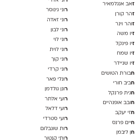
ר
וני אדרי
ז
אב אנגלמאיר
ר
וני גינוסר
ז
הר קורן
ר
וני זאדה
ז
והר וינר
ר
וני לבון
ז
יו משה
ר
וני לוי
ז
יו פינקל
ר
וני לוית
ז
יו שמח
ר
וני קוך
ז
יו שניידר
ר
וני קרדי
ח
בורת הטושים
ר
ונלי פאר
ח
ביב חורי
ר
ונן גולדמן
ח
גית פרנקל
ר
ועי אלתר
ח
ובב אופנהיים
ר
ועי דלאל
ח
זי יעקב
ר
ועי סטרדי
ח
יים פרנס
ר
ות שונבלום
ח
ן ליבמן
ר
ותי קנטור