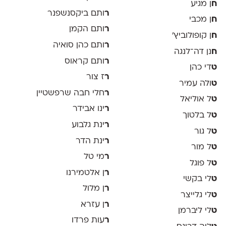
ח
ן מגיע
ר
ותם ביקסנשפנר
ח
ן מכבי
ר
ותם הקמן
ח
ן קופולוביץ'
ר
ותם כהן סואיה
ח
נן דה־לנגה
ר
ותם קראוס
ט
די כהן
ר
ז צור
ט
ולה עמיר
ר
חלי חבה שרפשטיין
ט
ל אוליאל
ר
ינו אבידר
ט
ל בלטוך
ר
ינת גלבוע
ט
ל גור
ר
ינת הדר
ט
ל מור
ר
מי טל
ט
ל פוגל
ר
ן אלטמירנו
ט
לי בקשי
ר
ן מלול
ט
לי גלייצר
ר
ן עזרא
ט
לי ליברמן
ר
עות פרדו