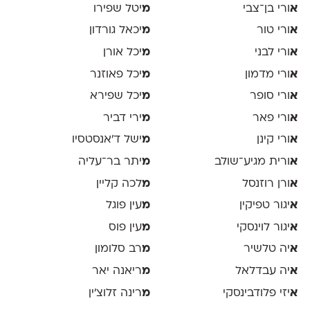
א
ורי בן־צבי
מ
יטל שפירו
א
ורי טור
מ
יכאל גורדון
א
ורי לבני
מ
יכל אורן
א
ורי מדמון
מ
יכל פאוזנר
א
ורי סופר
מ
יכל שפירא
א
ורי פאר
מ
ירי דביר
א
ורי קינן
מ
ישל ד׳אנסטסיו
א
ורית מגיע־שולב
מ
יתר בר־עליה
א
ורן רוזנסל
מ
לכה קליין
א
יגור טפיקין
מ
עין פוגל
א
יגור לוינסקי
מ
עין פוס
א
יה טלשיר
מ
רב סלומון
א
יה עבדלאל
מ
ריאנה יאר
א
יזי פלודבינסקי
מ
רינה זלוצ׳ין