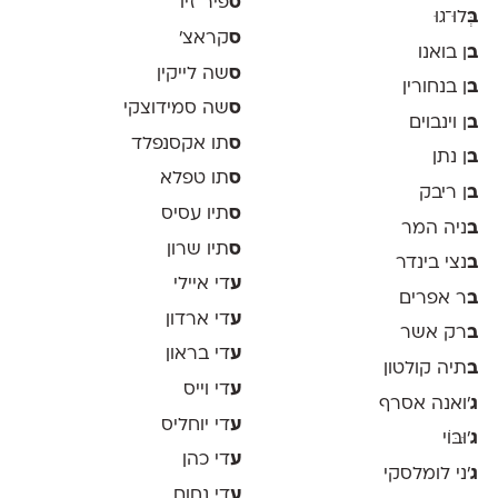
ס
פיר זיו
ב
ְּלוּ־גוּ
ס
קראצ׳
ב
ן בואנו
ס
שה לייקין
ב
ן בנחורין
ס
שה סמידוצקי
ב
ן וינבוים
ס
תו אקסנפלד
ב
ן נתן
ס
תו טפלא
ב
ן ריבק
ס
תיו עסיס
ב
ניה המר
ס
תיו שרון
ב
נצי בינדר
ע
די איילי
ב
ר אפרים
ע
די ארדון
ב
רק אשר
ע
די בראון
ב
תיה קולטון
ע
די וייס
ג
'ואנה אסרף
ע
די יוחליס
ג
'וּבּוֹי
ע
די כהן
ג
׳ני לומלסקי
ע
די נחום