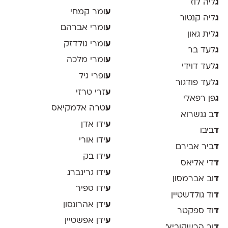
ג
ליה לוז
ע
ומר קמחי
ג
ליה קנטור
ע
ומרי אברהם
ג
לית גאון
ע
ומרי גולדזק
ג
לעד בר
ע
ומרי מלכה
ג
לעד דוידי
ע
ופרי גיל
ג
לעד פודגור
ע
זרי טרזי
ג
פן רפאלי
ע
טרה אלמקיאס
ד
ב גנשרוא
ע
ידו אדן
ד
ביבו
ע
ידו אורי
ד
ביר אבירם
ע
ידו בק
ד
די אליאס
ע
ידו גרינברג
ד
וב אברמסון
ע
ידו ספיר
ד
וד גולדשטיין
ע
ידן אהרונסון
ד
וד ספקטר
ע
ידן אפשטיין
ד
ור הרשקוביץ׳