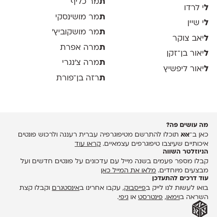
ת
מר כליף
ל
י לרדו
ת
מר מושינסקי
ל
י שיין
ת
מר מושקוביץ'
ל
יאב צוקר
ת
מרה אפרת
ל
יאור בן־זקן
ת
מרה צ׳נגרי
ל
יאור ליפשיץ
ת
רזה בן־פורת
מה עושים פה?
כאן ב־
אאא
תוכלו להתרשם מטיפוגרפיה עברית רעננה ולרכוש פונטים
איכותיים שעיצבו טיפוגרפים עצמאיים.
קראו עוד
הניוזלטר השווה
קבלו מספר פעמים בשנה מייל עם עדכונים על פונטים חדשים ועל
מבצעים מיוחדים.
מלאו את המייל כאן
עוד דרכים להתעדכן
בואו לעשות לנו לייק ב
פייסבוק
, עקבו אחרינו ב
אינסטגרם
וקבלו קצת
השראה ב
וימאו
,
פינטרסט
או
גיפי
.