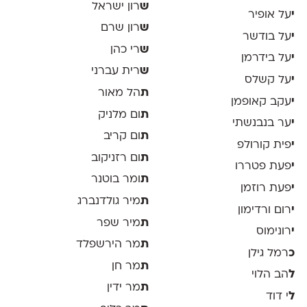
ש
רון ישראל
י
על אופיר
ש
רון שרם
י
על בודשר
ש
רי כהן
י
על בידרמן
ש
רית עברני
י
על קשלס
ת
הל מאור
י
עקב קאופמן
ת
ום מלניק
י
ער בנבנשתי
ת
ום קריב
י
פית קורולפ
ת
ום רזניקוב
י
פעת פטררו
ת
ומר בוטנר
י
פעת רוזמן
ת
מיר גולדנברג
י
רום ורדימון
ת
מיר שפר
י
רונימוס
ת
מר הירשפלד
כ
רמל גילן
ת
מר חן
ל
הב הלוי
ת
מר ידין
ל
י דוד