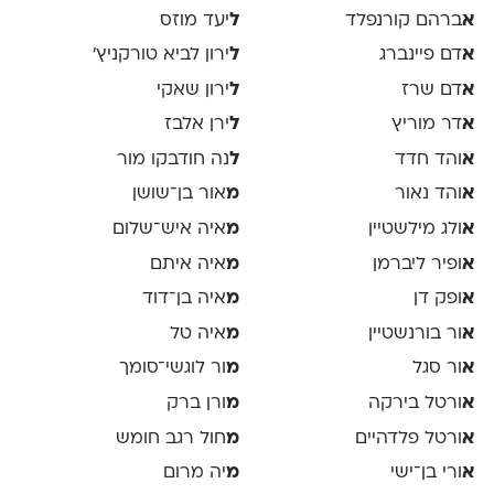
א
ברהם קורנפלד
ל
יעד מוזס
א
דם פיינברג
ל
ירון לביא טורקניץ׳
א
דם שרז
ל
ירון שאקי
א
דר מוריץ
ל
ירן אלבז
א
והד חדד
ל
נה חודבקו מור
א
והד נאור
מ
אור בן־שושן
א
ולג מילשטיין
מ
איה איש־שלום
א
ופיר ליברמן
מ
איה איתם
א
ופק דן
מ
איה בן־דוד
א
ור בורנשטיין
מ
איה טל
א
ור סגל
מ
ור לוגשי־סומך
א
ורטל בירקה
מ
ורן ברק
א
ורטל פלדהיים
מ
חול רגב חומש
א
ורי בן־ישי
מ
יה מרום