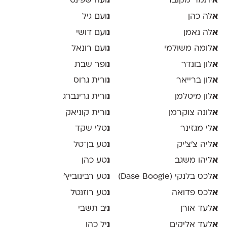
א
יתמר מקובר
נ
ועה שפינט
א
לה כהן
נ
ועם גיל
א
לה נאמן
נ
ועם דושי
א
לומה משולמי
נ
ועם רונאל
א
לון בונדר
נ
ופר שבת
א
לון ברייאר
נ
ורית גרוס
א
לון מיטלמן
נ
ורית גרינברג
א
לונה צוקרמן
נ
ורית קוניאק
א
לי מגזינר
נ
טלי שקד
א
ליה צ׳צ׳יק
נ
טע בן־טל
א
ליהו משגב
נ
טע כהן
א
לכס בלנקי (Dase Boogie)
נ
טע רבינוביץ׳
א
לכס פדואה
נ
טע רוזנטל
א
לעד אורן
נ
יב תשבי
א
לעד אליקים
נ
יל כהן