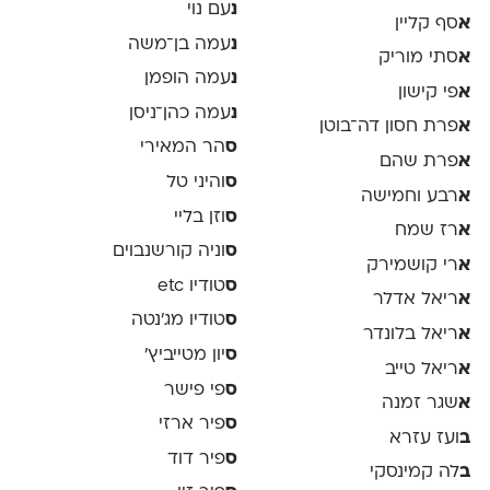
נ
עם נוי
א
סף קליין
נ
עמה בן־משה
א
סתי מוריק
נ
עמה הופמן
א
פי קישון
נ
עמה כהן־ניסן
א
פרת חסון דה־בוטן
ס
הר המאירי
א
פרת שהם
ס
והיני טל
א
רבע וחמישה
ס
וזן בליי
א
רז שמח
ס
וניה קורשנבוים
א
רי קושמירק
ס
טודיו etc
א
ריאל אדלר
ס
טודיו מג'נטה
א
ריאל בלונדר
ס
יון מטייביץ׳
א
ריאל טייב
ס
פי פישר
א
שגר זמנה
ס
פיר ארזי
ב
ועז עזרא
ס
פיר דוד
ב
לה קמינסקי