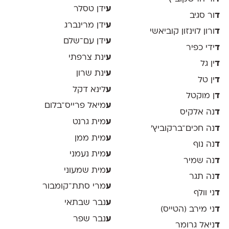
ע
ידן טסלר
ד
ור סגיב
ע
ידן מרינברג
ד
ורון לוינזון קוביאשי
ע
ידן עם־שלם
ד
ידי כפיר
ע
ינת צרפתי
ד
ין גל
ע
ינת שרון
ד
ין טל
ע
לינא דקל
ד
ן מוקטל
ע
מיאל פרייס־בלום
ד
נה אלקיס
ע
מית גרנט
ד
נה חכים־ברקוביץ׳
ע
מית ממן
ד
נה נוף
ע
מית נעמני
ד
נה שמיר
ע
מית שמעוני
ד
נה תגר
ע
מרי סתת־קומבור
ד
ני וולף
ע
נבר שבתאי
ד
ני מירב (הטייס)
ע
נבר שפר
ד
ניאל גרומר