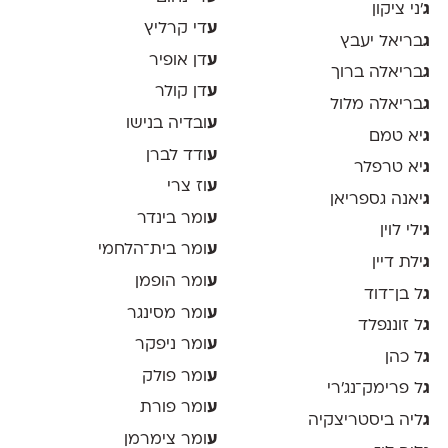
ג
׳ני ציקון
ע
די קרליץ
ג
בריאל יעבץ
ע
דן אופיר
ג
בריאלה ברוך
ע
דן קולר
ג
בריאלה מלול
ע
ובדיה בנישו
ג
יא טמם
ע
ודד לברן
ג
יא טרפלר
ע
וז צרי
ג
יאנה גספריאן
ע
ומר בינדר
ג
ילי לוין
ע
ומר בית־הלחמי
ג
ילת דיין
ע
ומר הופמן
ג
ל בן־דוד
ע
ומר מסינגר
ג
ל זוננפלד
ע
ומר ניפקר
ג
ל כהן
ע
ומר פולק
ג
ל פרימק־נג׳רי
ע
ומר פורת
ג
ליה ביסטריצקיה
ע
ומר צימרמן