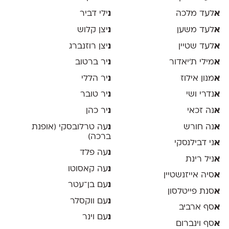
א
לעד מלכה
נ
ילי דביר
א
לעד משען
נ
יצן קלוש
א
לעד שטיין
נ
יצן רוזנברג
א
מילי ת׳יאדור
נ
יר ברטוב
א
מנון אילוז
נ
יר הללי
א
נדרי ושי
נ
יר טובר
א
נה זכאי
נ
יר כהן
א
נה חורש
נ
עה טרלובסקי (אופנת
ברכה)
א
ני דבילנסקי
נ
עה פלד
א
ניל רינת
נ
עה קאסוטו
א
סיה אייזנשטיין
נ
עם בן־עטר
א
סנת פייטלסון
נ
עם ווקסלר
א
סף ארביב
נ
עם וינר
א
סף וינברום