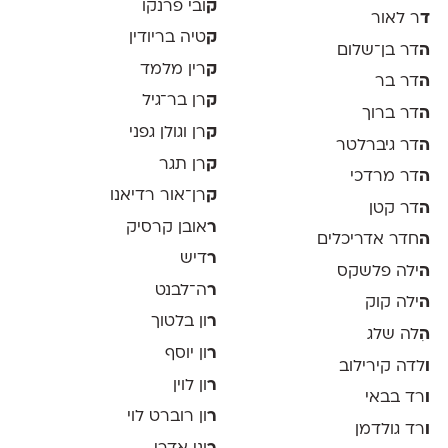
ק
ובי פרנקו
ד
ר לאור
ק
טיה בריודין
ה
דר בן־שלום
ק
רין מלמד
ה
דר בר
ק
רן בר־גיל
ה
דר ברוך
ק
רן וגולן גפני
ה
דר גיברלטר
ק
רן תגר
ה
דר מרדכי
ק
רן־אור רדיאנו
ה
דר קטן
ר
אובן קרסיק
ה
חדר אדריכלים
ר
דיש
ה
ילה פלשקס
ר
ה־לבנט
ה
ילה קוק
ר
ון בלטוך
ה
ִלה שלג
ר
ון יוסף
ו
לדה קירילוב
ר
ון לוין
ו
רד בבאי
ר
ון רוברט לוי
ו
רד גולדמן