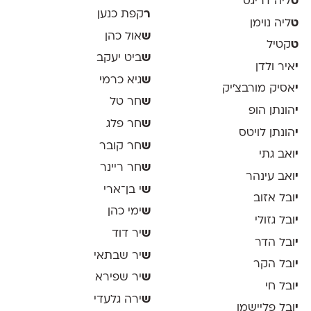
ט
ליה דריגס
ר
קפת כנען
ט
ליה נוימן
ש
אול כהן
ט
קטיל
ש
ביט יעקב
י
איר ולדן
ש
גיא כרמי
י
אסיק מורבצ'יק
ש
חר טל
י
הונתן הופ
ש
חר פלג
י
הונתן לויטס
ש
חר קובר
י
ואב גתי
ש
חר ריינר
י
ואב עינהר
ש
י בן־ארי
י
ובל אזוב
ש
ימי כהן
י
ובל גזולי
ש
יר דוד
י
ובל הדר
ש
יר שבתאי
י
ובל הקר
ש
יר שפירא
י
ובל חי
ש
ירה גלעדי
י
ובל פליישמן