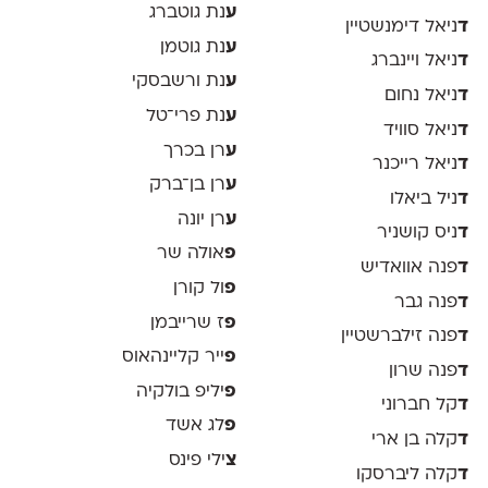
ע
נת גוטברג
ד
ניאל דימנשטיין
ע
נת גוטמן
ד
ניאל ויינברג
ע
נת ורשבסקי
ד
ניאל נחום
ע
נת פרי־טל
ד
ניאל סוויד
ע
רן בכרך
ד
ניאל רייכנר
ע
רן בן־ברק
ד
ניל ביאלו
ע
רן יונה
ד
ניס קושניר
פ
אולה שר
ד
פנה אוואדיש
פ
ול קורן
ד
פנה גבר
פ
ז שרייבמן
ד
פנה זילברשטיין
פ
ייר קליינהאוס
ד
פנה שרון
פ
יליפ בולקיה
ד
קל חברוני
פ
לג אשד
ד
קלה בן ארי
צ
ילי פינס
ד
קלה ליברסקו