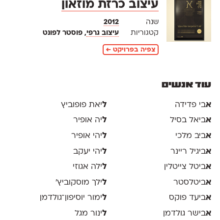
עיצוב כרזת מוזאון
שנה
2012
קטגוריות
עיצוב גרפי
, פוסטר לפונט
צפיה בפרויקט ←
עוד אנשים
א
בי פדידה
ל
יאת פופוביץ
א
ביאל בסיל
ל
יה אופיר
א
ביב מלכי
ל
יהי אופיר
א
ביגיל ריינר
ל
יהי יעקב
א
ביטל צייטלין
ל
ילה אגוזי
א
ביטלסטר
ל
ילך מוסקוביץ'
א
ביעד פוקס
ל
ימור יוסיפון־גולדמן
א
בישר גולדמן
ל
ינור מגל