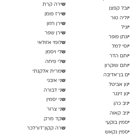
ש
ירה קרת
י
ובל קפצן
ש
ירז פומן
י
וליה טור
ש
ירן חזון
י
וניל
ש
ירן שפר
י
ונתן פופר
ש
לומי אזולאי
י
וסי למל
ש
לי ויסמן
י
ותם הדר
ש
לי פיחה
י
ותם שוקרון
ש
מרית אלקנתי
י
ם בן־אדיבה
ש
ני איבגי
י
נון אביטל
ש
ני דבורה
י
נון זינגר
ש
ני יסמין
י
ניב כהן
ש
ני צרור
י
ניב קאוה
ש
קד מרק
י
סמין בוקעי
ש
רה קקון־דורלכר
י
סמין נקאש