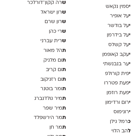
ש
רה קקון־דורלכר
י
סמין נקאש
ש
רון ישראל
י
על אופיר
ש
רון שרם
י
על בודשר
ש
רי כהן
י
על בידרמן
ש
רית עברני
י
על קשלס
ת
הל מאור
י
עקב קאופמן
ת
ום מלניק
י
ער בנבנשתי
ת
ום קריב
י
פית קורולפ
ת
ום רזניקוב
י
פעת פטררו
ת
ומר בוטנר
י
פעת רוזמן
ת
מיר גולדנברג
י
רום ורדימון
ת
מיר שפר
י
רונימוס
ת
מר הירשפלד
כ
רמל גילן
ת
מר חן
ל
הב הלוי