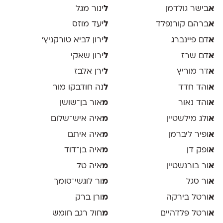
א
בישר גולדמן
ל
ינור מגל
א
ברהם קורנפלד
ל
יעד מוזס
א
דם פיינברג
ל
ירון לביא טורקניץ׳
א
דם שרז
ל
ירון שאקי
א
דר מוריץ
ל
ירן אלבז
א
והד חדד
ל
נה חודבקו מור
א
והד נאור
מ
אור בן־שושן
א
ולג מילשטיין
מ
איה איש־שלום
א
ופיר ליברמן
מ
איה איתם
א
ופק דן
מ
איה בן־דוד
א
ור בורנשטיין
מ
איה טל
א
ור סגל
מ
ור לוגשי־סומך
א
ורטל בירקה
מ
ורן ברק
א
ורטל פלדהיים
מ
חול רגב חומש