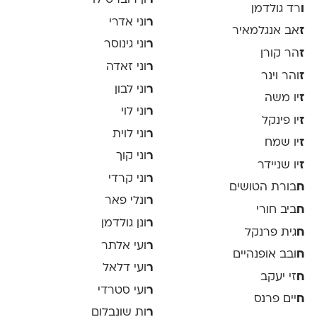
ר
ון רוברט לוי
ו
רד גולדמן
ר
וני אדרי
ז
אב אנגלמאיר
ר
וני גינוסר
ז
הר קורן
ר
וני זאדה
ז
והר וינר
ר
וני לבון
ז
יו משה
ר
וני לוי
ז
יו פינקל
ר
וני לוית
ז
יו שמח
ר
וני קוך
ז
יו שניידר
ר
וני קרדי
ח
בורת הטושים
ר
ונלי פאר
ח
ביב חורי
ר
ונן גולדמן
ח
גית פרנקל
ר
ועי אלתר
ח
ובב אופנהיים
ר
ועי דלאל
ח
זי יעקב
ר
ועי סטרדי
ח
יים פרנס
ר
ות שונבלום