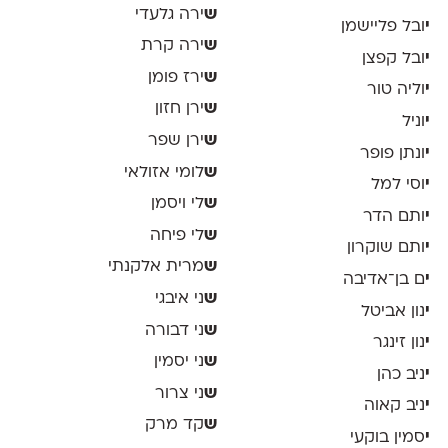
ש
ירה גלעדי
י
ובל פליישמן
ש
ירה קרת
י
ובל קפצן
ש
ירז פומן
י
וליה טור
ש
ירן חזון
י
וניל
ש
ירן שפר
י
ונתן פופר
ש
לומי אזולאי
י
וסי למל
ש
לי ויסמן
י
ותם הדר
ש
לי פיחה
י
ותם שוקרון
ש
מרית אלקנתי
י
ם בן־אדיבה
ש
ני איבגי
י
נון אביטל
ש
ני דבורה
י
נון זינגר
ש
ני יסמין
י
ניב כהן
ש
ני צרור
י
ניב קאוה
ש
קד מרק
י
סמין בוקעי