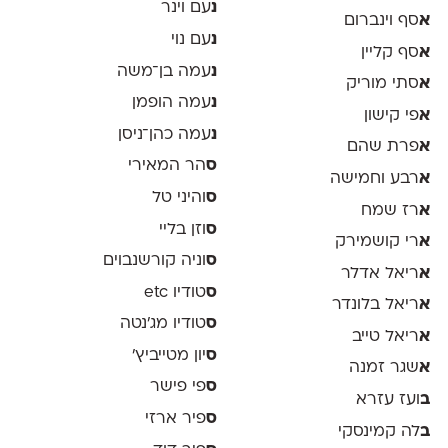
נ
עם וינר
א
סף וינברום
נ
עם נוי
א
סף קליין
נ
עמה בן־משה
א
סתי מוריק
נ
עמה הופמן
א
פי קישון
נ
עמה כהן־ניסן
א
פרת שהם
ס
הר המאירי
א
רבע וחמישה
ס
והיני טל
א
רז שמח
ס
וזן בליי
א
רי קושמירק
ס
וניה קורשנבוים
א
ריאל אדלר
ס
טודיו etc
א
ריאל בלונדר
ס
טודיו מג'נטה
א
ריאל טייב
ס
יון מטייביץ׳
א
שגר זמנה
ס
פי פישר
ב
ועז עזרא
ס
פיר ארזי
ב
לה קמינסקי