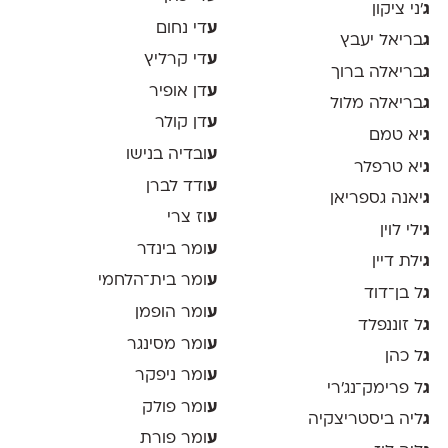
ג
׳ני ציקון
ע
די נחום
ג
בריאל יעבץ
ע
די קרליץ
ג
בריאלה ברוך
ע
דן אופיר
ג
בריאלה מלול
ע
דן קולר
ג
יא טמם
ע
ובדיה בנישו
ג
יא טרפלר
ע
ודד לברן
ג
יאנה גספריאן
ע
וז צרי
ג
ילי לוין
ע
ומר בינדר
ג
ילת דיין
ע
ומר בית־הלחמי
ג
ל בן־דוד
ע
ומר הופמן
ג
ל זוננפלד
ע
ומר מסינגר
ג
ל כהן
ע
ומר ניפקר
ג
ל פרימק־נג׳רי
ע
ומר פולק
ג
ליה ביסטריצקיה
ע
ומר פורת