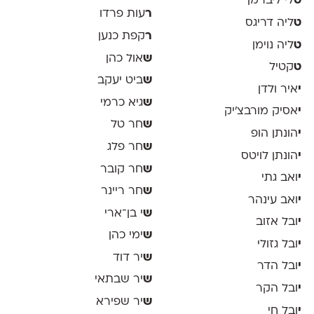
ט
לי ליברמן
ר
עות פרדו
ט
ליה דריגס
ר
קפת כנען
ט
ליה נוימן
ש
אול כהן
ט
קטיל
ש
ביט יעקב
י
איר ולדן
ש
גיא כרמי
י
אסיק מורבצ'יק
ש
חר טל
י
הונתן הופ
ש
חר פלג
י
הונתן לויטס
ש
חר קובר
י
ואב גתי
ש
חר ריינר
י
ואב עינהר
ש
י בן־ארי
י
ובל אזוב
ש
ימי כהן
י
ובל גזולי
ש
יר דוד
י
ובל הדר
ש
יר שבתאי
י
ובל הקר
ש
יר שפירא
י
ובל חי