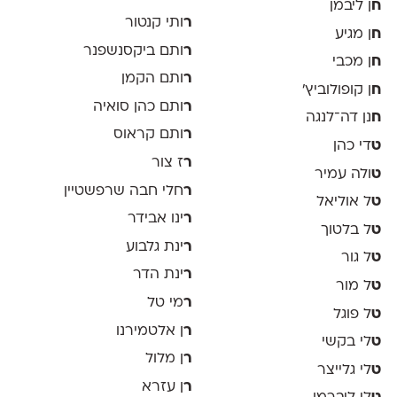
ח
ן ליבמן
ר
ותי קנטור
ח
ן מגיע
ר
ותם ביקסנשפנר
ח
ן מכבי
ר
ותם הקמן
ח
ן קופולוביץ'
ר
ותם כהן סואיה
ח
נן דה־לנגה
ר
ותם קראוס
ט
די כהן
ר
ז צור
ט
ולה עמיר
ר
חלי חבה שרפשטיין
ט
ל אוליאל
ר
ינו אבידר
ט
ל בלטוך
ר
ינת גלבוע
ט
ל גור
ר
ינת הדר
ט
ל מור
ר
מי טל
ט
ל פוגל
ר
ן אלטמירנו
ט
לי בקשי
ר
ן מלול
ט
לי גלייצר
ר
ן עזרא