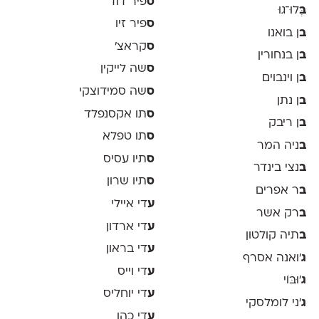
ס
פיר דוד
ב
ְּלוּ־גוּ
ס
פיר זיו
ב
ן בואנו
ס
קראצ׳
ב
ן בנחורין
ס
שה לייקין
ב
ן וינבוים
ס
שה סמידוצקי
ב
ן נתן
ס
תו אקסנפלד
ב
ן ריבק
ס
תו טפלא
ב
ניה המר
ס
תיו עסיס
ב
נצי בינדר
ס
תיו שרון
ב
ר אפרים
ע
די איילי
ב
רק אשר
ע
די ארדון
ב
תיה קולטון
ע
די בראון
ג
'ואנה אסרף
ע
די וייס
ג
'וּבּוֹי
ע
די יוחליס
ג
׳ני לומלסקי
ע
די כהן