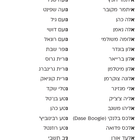
א
יתמר חפץ
נ
ועה שניר
א
יתמר מקובר
נ
ועה שפינט
א
לה כהן
נ
ועם גיל
א
לה נאמן
נ
ועם דושי
א
לומה משולמי
נ
ועם רונאל
א
לון בונדר
נ
ופר שבת
א
לון ברייאר
נ
ורית גרוס
א
לון מיטלמן
נ
ורית גרינברג
א
לונה צוקרמן
נ
ורית קוניאק
א
לי מגזינר
נ
טלי שקד
א
ליה צ׳צ׳יק
נ
טע בן־טל
א
ליהו משגב
נ
טע כהן
א
לכס בלנקי (Dase Boogie)
נ
טע רבינוביץ׳
א
לכס פדואה
נ
טע רוזנטל
א
לעד אורן
נ
יב תשבי