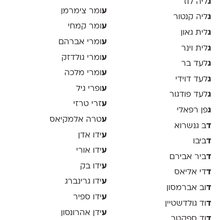
ג
ליה לוז
ע
ומר צימרמן
ג
ליה קנטור
ע
ומר קמחי
ג
לית גאון
ע
ומרי אברהם
ג
לית וינר
ע
ומרי גולדזק
ג
לעד בר
ע
ומרי מלכה
ג
לעד דוידי
ע
ופרי גיל
ג
לעד פודגור
ע
זרי טרזי
ג
פן רפאלי
ע
טרה אלמקיאס
ד
ב גנשרוא
ע
ידו אדן
ד
ביבו
ע
ידו אורי
ד
ביר אבירם
ע
ידו בק
ד
די אליאס
ע
ידו גרינברג
ד
וב אברמסון
ע
ידו ספיר
ד
וד גולדשטיין
ע
ידן אהרונסון
ד
וד ספקטר