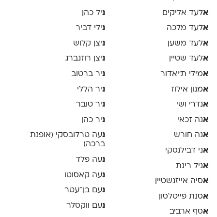
א
לעד אליקים
נ
יל כהן
א
לעד מלכה
נ
ילי דביר
א
לעד משען
נ
יצן קלוש
א
לעד שטיין
נ
יצן רוזנברג
א
מילי ת׳יאדור
נ
יר ברטוב
א
מנון אילוז
נ
יר הללי
א
נדרי ושי
נ
יר טובר
א
נה זכאי
נ
יר כהן
א
נה חורש
נ
עה טרלובסקי (אופנת
ברכה)
א
ני דבילנסקי
נ
עה פלד
א
ניל רינת
נ
עה קאסוטו
א
סיה אייזנשטיין
נ
עם בן־עטר
א
סנת פייטלסון
נ
עם ווקסלר
א
סף ארביב