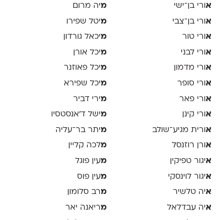
א
ורי בן־ישי
מ
יה מרום
א
ורי בן־צבי
מ
יטל שפירו
א
ורי טור
מ
יכאל גורדון
א
ורי לבני
מ
יכל אורן
א
ורי מדמון
מ
יכל פאוזנר
א
ורי סופר
מ
יכל שפירא
א
ורי פאר
מ
ירי דביר
א
ורי קינן
מ
ישל ד׳אנסטסיו
א
ורית מגיע־שולב
מ
יתר בר־עליה
א
ורן רוזנסל
מ
לכה קליין
א
יגור טפיקין
מ
עין פוגל
א
יגור לוינסקי
מ
עין פוס
א
יה טלשיר
מ
רב סלומון
א
יה עבדלאל
מ
ריאנה יאר