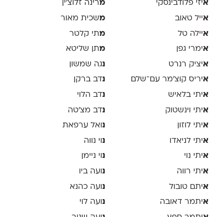
א
יזי פלודבינסקי
מ
רינה זלוצ׳ין
א
ייל טאוב
מ
שכית מאור
א
יילה טל
מ
תי קלטר
א
ימרי גפן
מ
תן שליטא
א
יציק רנרט
נ
גה שמשון
א
יריס קוצ׳מר עם־שלם
נ
דב ברקן
א
יתי בלאיש
נ
דב הלוי
א
יתי וינשטוק
נ
דב מצ׳טה
א
יתי לוזון
נ
ואל ערפאת
א
יתי לניאדו
נ
וי נווה
א
יתי נוי
נ
וי ניימן
א
יתי רווה
נ
ועה ביו
א
יתם טובול
נ
ועה כהנא
א
יתמר דאובה
נ
ועה לוי