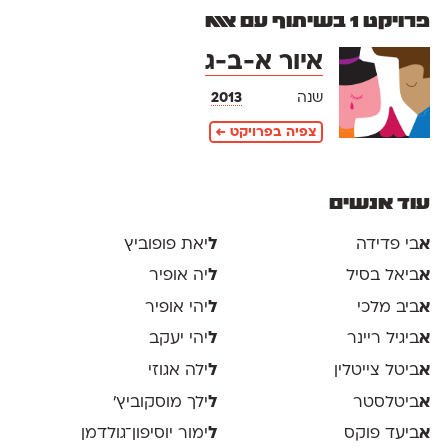
פרויקט 1 בשיתוף עם אאא
איור א-ב-ג
שנה
2013
צפיה בפרויקט ←
עוד אנשים
א
בי פדידה
ל
יאת פופוביץ
א
ביאל בסיל
ל
יה אופיר
א
ביב מלכי
ל
יהי אופיר
א
ביגיל ריינר
ל
יהי יעקב
א
ביטל צייטלין
ל
ילה אגוזי
א
ביטלסטר
ל
ילך מוסקוביץ'
א
ביעד פוקס
ל
ימור יוסיפון־גולדמן