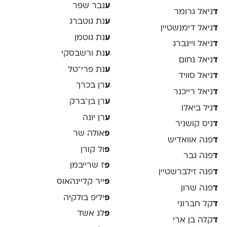
ע
נבר שפר
ד
ניאל גרומר
ע
נת גוטברג
ד
ניאל דימנשטיין
ע
נת גוטמן
ד
ניאל ויינברג
ע
נת ורשבסקי
ד
ניאל נחום
ע
נת פרי־טל
ד
ניאל סוויד
ע
רן בכרך
ד
ניאל רייכנר
ע
רן בן־ברק
ד
ניל ביאלו
ע
רן יונה
ד
ניס קושניר
פ
אולה שר
ד
פנה אוואדיש
פ
ול קורן
ד
פנה גבר
פ
ז שרייבמן
ד
פנה זילברשטיין
פ
ייר קליינהאוס
ד
פנה שרון
פ
יליפ בולקיה
ד
קל חברוני
פ
לג אשד
ד
קלה בן ארי