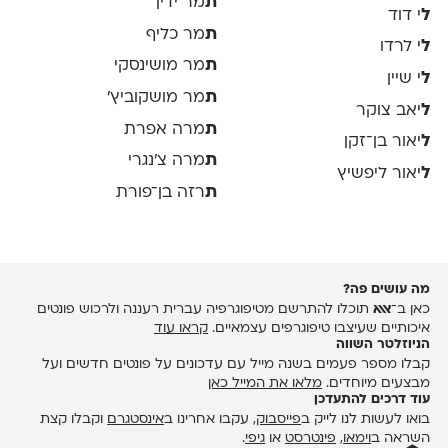
ת
מר ידין
ל
י דוד
ת
מר כליף
ל
י לרדו
ת
מר מושינסקי
ל
י שיין
ת
מר מושקוביץ'
ל
יאב צוקר
ת
מרה אפרת
ל
יאור בן־זקן
ת
מרה צ׳נגרי
ל
יאור ליפשיץ
ת
רזה בן־פורת
מה עושים פה?
כאן ב־
אאא
תוכלו להתרשם מטיפוגרפיה עברית רעננה ולרכוש פונטים
איכותיים שעיצבו טיפוגרפים עצמאיים.
קראו עוד
הניוזלטר השווה
קבלו מספר פעמים בשנה מייל עם עדכונים על פונטים חדשים ועל
מבצעים מיוחדים.
מלאו את המייל כאן
עוד דרכים להתעדכן
בואו לעשות לנו לייק ב
פייסבוק
, עקבו אחרינו ב
אינסטגרם
וקבלו קצת
השראה ב
וימאו
,
פינטרסט
או
גיפי
.