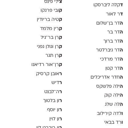
צ
ילי פינס
ד
קלה ליברסקו
ק
ובי פרנקו
ד
ר לאור
ק
טיה בריודין
ה
דר בן־שלום
ק
רין מלמד
ה
דר בר
ק
רן בר־גיל
ה
דר ברוך
ק
רן וגולן גפני
ה
דר גיברלטר
ק
רן תגר
ה
דר מרדכי
ק
רן־אור רדיאנו
ה
דר קטן
ר
אובן קרסיק
ה
חדר אדריכלים
ר
דיש
ה
ילה פלשקס
ר
ה־לבנט
ה
ילה קוק
ר
ון בלטוך
ה
ִלה שלג
ר
ון יוסף
ו
לדה קירילוב
ר
ון לוין
ו
רד בבאי