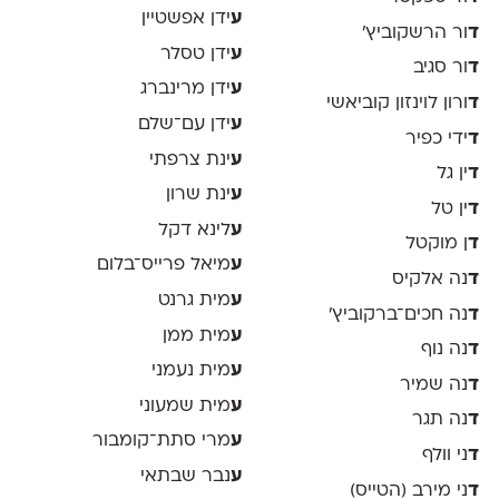
ע
ידן אפשטיין
ד
ור הרשקוביץ׳
ע
ידן טסלר
ד
ור סגיב
ע
ידן מרינברג
ד
ורון לוינזון קוביאשי
ע
ידן עם־שלם
ד
ידי כפיר
ע
ינת צרפתי
ד
ין גל
ע
ינת שרון
ד
ין טל
ע
לינא דקל
ד
ן מוקטל
ע
מיאל פרייס־בלום
ד
נה אלקיס
ע
מית גרנט
ד
נה חכים־ברקוביץ׳
ע
מית ממן
ד
נה נוף
ע
מית נעמני
ד
נה שמיר
ע
מית שמעוני
ד
נה תגר
ע
מרי סתת־קומבור
ד
ני וולף
ע
נבר שבתאי
ד
ני מירב (הטייס)