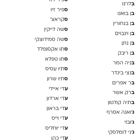
ס
פיר דוד
ב
ְּלוּ־גוּ
ס
פיר זיו
ב
ן בואנו
ס
קראצ׳
ב
ן בנחורין
ס
שה לייקין
ב
ן וינבוים
ס
שה סמידוצקי
ב
ן נתן
ס
תו אקסנפלד
ב
ן ריבק
ס
תו טפלא
ב
ניה המר
ס
תיו עסיס
ב
נצי בינדר
ס
תיו שרון
ב
ר אפרים
ע
די איילי
ב
רק אשר
ע
די ארדון
ב
תיה קולטון
ע
די בראון
ג
'ואנה אסרף
ע
די וייס
ג
'וּבּוֹי
ע
די יוחליס
ג
׳ני לומלסקי
ע
די כהן