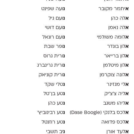
א
יתמר מקובר
נ
ועה שפינט
א
לה כהן
נ
ועם גיל
א
לה נאמן
נ
ועם דושי
א
לומה משולמי
נ
ועם רונאל
א
לון בונדר
נ
ופר שבת
א
לון ברייאר
נ
ורית גרוס
א
לון מיטלמן
נ
ורית גרינברג
א
לונה צוקרמן
נ
ורית קוניאק
א
לי מגזינר
נ
טלי שקד
א
ליה צ׳צ׳יק
נ
טע בן־טל
א
ליהו משגב
נ
טע כהן
א
לכס בלנקי (Dase Boogie)
נ
טע רבינוביץ׳
א
לכס פדואה
נ
טע רוזנטל
א
לעד אורן
נ
יב תשבי