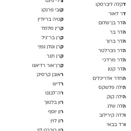
צ
ילי פינס
ד
קלה ליברסקו
ק
ובי פרנקו
ד
ר לאור
ק
טיה בריודין
ה
דר בן־שלום
ק
רין מלמד
ה
דר בר
ק
רן בר־גיל
ה
דר ברוך
ק
רן וגולן גפני
ה
דר גיברלטר
ק
רן תגר
ה
דר מרדכי
ק
רן־אור רדיאנו
ה
דר קטן
ר
אובן קרסיק
ה
חדר אדריכלים
ר
דיש
ה
ילה פלשקס
ר
ה־לבנט
ה
ילה קוק
ר
ון בלטוך
ה
ִלה שלג
ר
ון יוסף
ו
לדה קירילוב
ר
ון לוין
ו
רד בבאי
ר
ון רוברט לוי