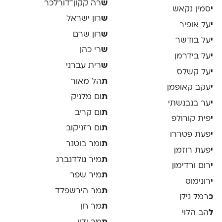
ש
רה קקון־דורלכר
י
סמין נקאש
ש
רון ישראל
י
על אופיר
ש
רון שרם
י
על בודשר
ש
רי כהן
י
על בידרמן
ש
רית עברני
י
על קשלס
ת
הל מאור
י
עקב קאופמן
ת
ום מלניק
י
ער בנבנשתי
ת
ום קריב
י
פית קורולפ
ת
ום רזניקוב
י
פעת פטררו
ת
ומר בוטנר
י
פעת רוזמן
ת
מיר גולדנברג
י
רום ורדימון
ת
מיר שפר
י
רונימוס
ת
מר הירשפלד
כ
רמל גילן
ת
מר חן
ל
הב הלוי