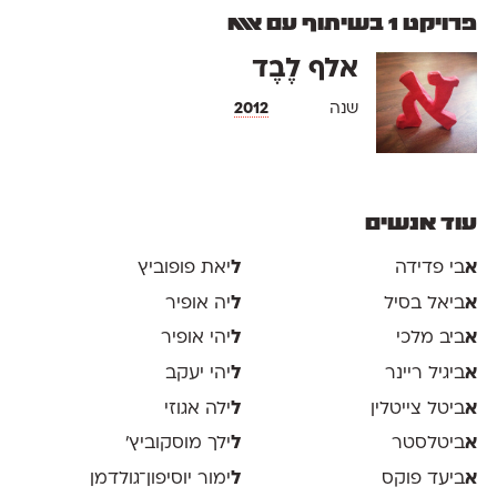
פרויקט 1 בשיתוף עם אאא
אלף לֶבֶד
שנה
2012
עוד אנשים
א
בי פדידה
ל
יאת פופוביץ
א
ביאל בסיל
ל
יה אופיר
א
ביב מלכי
ל
יהי אופיר
א
ביגיל ריינר
ל
יהי יעקב
א
ביטל צייטלין
ל
ילה אגוזי
א
ביטלסטר
ל
ילך מוסקוביץ'
א
ביעד פוקס
ל
ימור יוסיפון־גולדמן