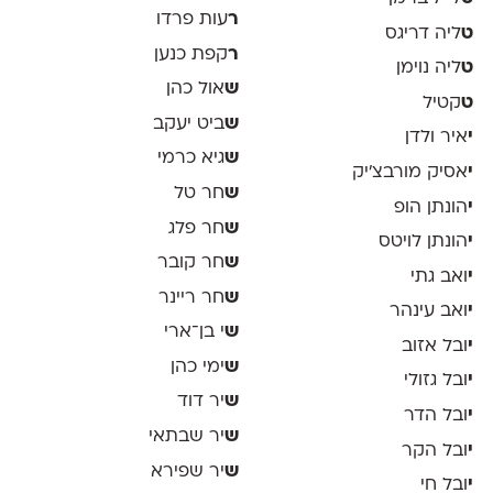
ר
עות פרדו
ט
ליה דריגס
ר
קפת כנען
ט
ליה נוימן
ש
אול כהן
ט
קטיל
ש
ביט יעקב
י
איר ולדן
ש
גיא כרמי
י
אסיק מורבצ'יק
ש
חר טל
י
הונתן הופ
ש
חר פלג
י
הונתן לויטס
ש
חר קובר
י
ואב גתי
ש
חר ריינר
י
ואב עינהר
ש
י בן־ארי
י
ובל אזוב
ש
ימי כהן
י
ובל גזולי
ש
יר דוד
י
ובל הדר
ש
יר שבתאי
י
ובל הקר
ש
יר שפירא
י
ובל חי