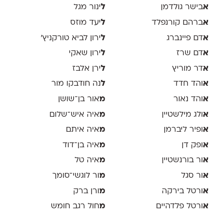
א
בישר גולדמן
ל
ינור מגל
א
ברהם קורנפלד
ל
יעד מוזס
א
דם פיינברג
ל
ירון לביא טורקניץ׳
א
דם שרז
ל
ירון שאקי
א
דר מוריץ
ל
ירן אלבז
א
והד חדד
ל
נה חודבקו מור
א
והד נאור
מ
אור בן־שושן
א
ולג מילשטיין
מ
איה איש־שלום
א
ופיר ליברמן
מ
איה איתם
א
ופק דן
מ
איה בן־דוד
א
ור בורנשטיין
מ
איה טל
א
ור סגל
מ
ור לוגשי־סומך
א
ורטל בירקה
מ
ורן ברק
א
ורטל פלדהיים
מ
חול רגב חומש