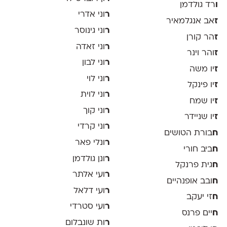
ו
רד גולדמן
ר
וני אדרי
ז
אב אנגלמאיר
ר
וני גינוסר
ז
הר קורן
ר
וני זאדה
ז
והר וינר
ר
וני לבון
ז
יו משה
ר
וני לוי
ז
יו פינקל
ר
וני לוית
ז
יו שמח
ר
וני קוך
ז
יו שניידר
ר
וני קרדי
ח
בורת הטושים
ר
ונלי פאר
ח
ביב חורי
ר
ונן גולדמן
ח
גית פרנקל
ר
ועי אלתר
ח
ובב אופנהיים
ר
ועי דלאל
ח
זי יעקב
ר
ועי סטרדי
ח
יים פרנס
ר
ות שונבלום