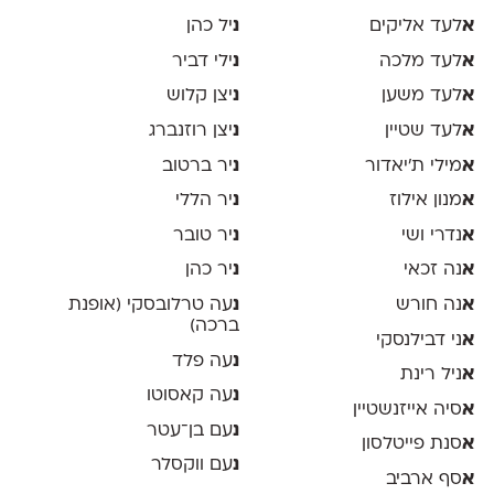
א
לעד אליקים
נ
יל כהן
א
לעד מלכה
נ
ילי דביר
א
לעד משען
נ
יצן קלוש
א
לעד שטיין
נ
יצן רוזנברג
א
מילי ת׳יאדור
נ
יר ברטוב
א
מנון אילוז
נ
יר הללי
א
נדרי ושי
נ
יר טובר
א
נה זכאי
נ
יר כהן
א
נה חורש
נ
עה טרלובסקי (אופנת
ברכה)
א
ני דבילנסקי
נ
עה פלד
א
ניל רינת
נ
עה קאסוטו
א
סיה אייזנשטיין
נ
עם בן־עטר
א
סנת פייטלסון
נ
עם ווקסלר
א
סף ארביב