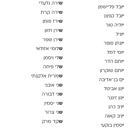
ש
ירה גלעדי
י
ובל פליישמן
ש
ירה קרת
י
ובל קפצן
ש
ירז פומן
י
וליה טור
ש
ירן חזון
י
וניל
ש
ירן שפר
י
ונתן פופר
ש
לומי אזולאי
י
וסי למל
ש
לי ויסמן
י
ותם הדר
ש
לי פיחה
י
ותם שוקרון
ש
מרית אלקנתי
י
ם בן־אדיבה
ש
ני איבגי
י
נון אביטל
ש
ני דבורה
י
נון זינגר
ש
ני יסמין
י
ניב כהן
ש
ני צרור
י
ניב קאוה
ש
קד מרק
י
סמין בוקעי