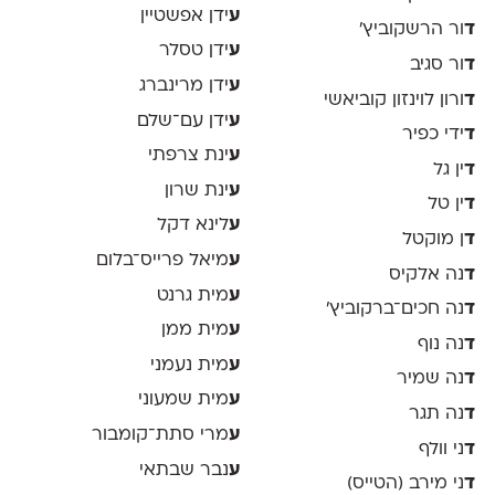
ע
ידן אפשטיין
ד
ור הרשקוביץ׳
ע
ידן טסלר
ד
ור סגיב
ע
ידן מרינברג
ד
ורון לוינזון קוביאשי
ע
ידן עם־שלם
ד
ידי כפיר
ע
ינת צרפתי
ד
ין גל
ע
ינת שרון
ד
ין טל
ע
לינא דקל
ד
ן מוקטל
ע
מיאל פרייס־בלום
ד
נה אלקיס
ע
מית גרנט
ד
נה חכים־ברקוביץ׳
ע
מית ממן
ד
נה נוף
ע
מית נעמני
ד
נה שמיר
ע
מית שמעוני
ד
נה תגר
ע
מרי סתת־קומבור
ד
ני וולף
ע
נבר שבתאי
ד
ני מירב (הטייס)