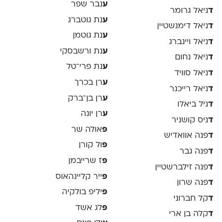
ע
נבר שפר
ד
ניאל גרומר
ע
נת גוטברג
ד
ניאל דימנשטיין
ע
נת גוטמן
ד
ניאל ויינברג
ע
נת ורשבסקי
ד
ניאל נחום
ע
נת פרי־טל
ד
ניאל סוויד
ע
רן בכרך
ד
ניאל רייכנר
ע
רן בן־ברק
ד
ניל ביאלו
ע
רן יונה
ד
ניס קושניר
פ
אולה שר
ד
פנה אוואדיש
פ
ול קורן
ד
פנה גבר
פ
ז שרייבמן
ד
פנה זילברשטיין
פ
ייר קליינהאוס
ד
פנה שרון
פ
יליפ בולקיה
ד
קל חברוני
פ
לג אשד
ד
קלה בן ארי