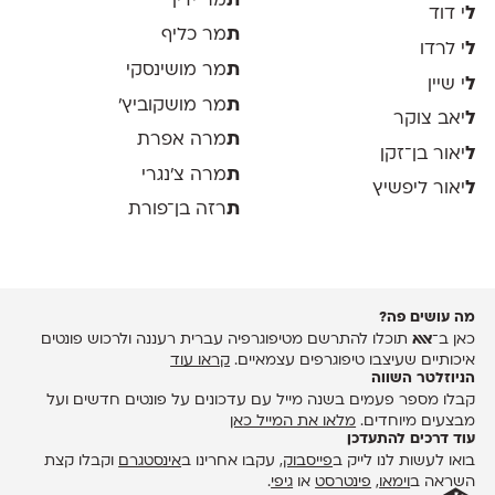
ת
מר ידין
ל
י דוד
ת
מר כליף
ל
י לרדו
ת
מר מושינסקי
ל
י שיין
ת
מר מושקוביץ'
ל
יאב צוקר
ת
מרה אפרת
ל
יאור בן־זקן
ת
מרה צ׳נגרי
ל
יאור ליפשיץ
ת
רזה בן־פורת
מה עושים פה?
כאן ב־
אאא
תוכלו להתרשם מטיפוגרפיה עברית רעננה ולרכוש פונטים
איכותיים שעיצבו טיפוגרפים עצמאיים.
קראו עוד
הניוזלטר השווה
קבלו מספר פעמים בשנה מייל עם עדכונים על פונטים חדשים ועל
מבצעים מיוחדים.
מלאו את המייל כאן
עוד דרכים להתעדכן
בואו לעשות לנו לייק ב
פייסבוק
, עקבו אחרינו ב
אינסטגרם
וקבלו קצת
השראה ב
וימאו
,
פינטרסט
או
גיפי
.