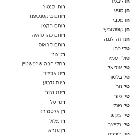
ח
ן ליבמן
ר
ותי קנטור
ח
ן מגיע
ר
ותם ביקסנשפנר
ח
ן מכבי
ר
ותם הקמן
ח
ן קופולוביץ'
ר
ותם כהן סואיה
ח
נן דה־לנגה
ר
ותם קראוס
ט
די כהן
ר
ז צור
ט
ולה עמיר
ר
חלי חבה שרפשטיין
ט
ל אוליאל
ר
ינו אבידר
ט
ל בלטוך
ר
ינת גלבוע
ט
ל גור
ר
ינת הדר
ט
ל מור
ר
מי טל
ט
ל פוגל
ר
ן אלטמירנו
ט
לי בקשי
ר
ן מלול
ט
לי גלייצר
ר
ן עזרא
ט
לי ליברמן