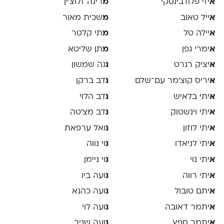
א
יזי פלודבינסקי
מ
רינה זלוצ׳ין
א
ייל טאוב
מ
שכית מאור
א
יילה טל
מ
תי קלטר
א
ימרי גפן
מ
תן שליטא
א
יציק רנרט
נ
גה שמשון
א
יריס קוצ׳מר עם־שלם
נ
דב ברקן
א
יתי בלאיש
נ
דב הלוי
א
יתי וינשטוק
נ
דב מצ׳טה
א
יתי לוזון
נ
ואל ערפאת
א
יתי לניאדו
נ
וי נווה
א
יתי נוי
נ
וי ניימן
א
יתי רווה
נ
ועה ביו
א
יתם טובול
נ
ועה כהנא
א
יתמר דאובה
נ
ועה לוי
א
יתמר חפץ
נ
ועה שניר