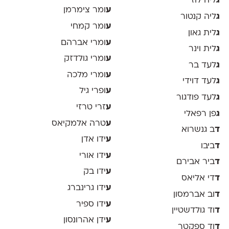
ג
ליה לוז
ע
ומר צימרמן
ג
ליה קנטור
ע
ומר קמחי
ג
לית גאון
ע
ומרי אברהם
ג
לית וינר
ע
ומרי גולדזק
ג
לעד בר
ע
ומרי מלכה
ג
לעד דוידי
ע
ופרי גיל
ג
לעד פודגור
ע
זרי טרזי
ג
פן רפאלי
ע
טרה אלמקיאס
ד
ב גנשרוא
ע
ידו אדן
ד
ביבו
ע
ידו אורי
ד
ביר אבירם
ע
ידו בק
ד
די אליאס
ע
ידו גרינברג
ד
וב אברמסון
ע
ידו ספיר
ד
וד גולדשטיין
ע
ידן אהרונסון
ד
וד ספקטר