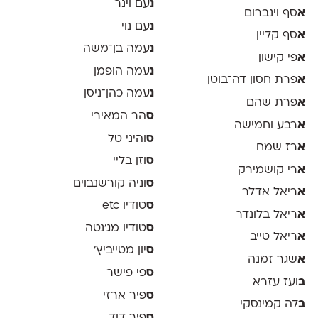
נ
עם וינר
א
סף וינברום
נ
עם נוי
א
סף קליין
נ
עמה בן־משה
א
פי קישון
נ
עמה הופמן
א
פרת חסון דה־בוטן
נ
עמה כהן־ניסן
א
פרת שהם
ס
הר המאירי
א
רבע וחמישה
ס
והיני טל
א
רז שמח
ס
וזן בליי
א
רי קושמירק
ס
וניה קורשנבוים
א
ריאל אדלר
ס
טודיו etc
א
ריאל בלונדר
ס
טודיו מג'נטה
א
ריאל טייב
ס
יון מטייביץ׳
א
שגר זמנה
ס
פי פישר
ב
ועז עזרא
ס
פיר ארזי
ב
לה קמינסקי