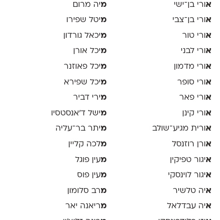
א
ורי בן־ישי
מ
יה מרום
א
ורי בן־צבי
מ
יטל שפירו
א
ורי טור
מ
יכאל גורדון
א
ורי לבני
מ
יכל אורן
א
ורי מדמון
מ
יכל פאוזנר
א
ורי סופר
מ
יכל שפירא
א
ורי פאר
מ
ירי דביר
א
ורי קינן
מ
ישל ד׳אנסטסיו
א
ורית מגיע־שולב
מ
יתר בר־עליה
א
ורן רוזנסל
מ
לכה קליין
א
יגור טפיקין
מ
עין פוגל
א
יגור לוינסקי
מ
עין פוס
א
יה טלשיר
מ
רב סלומון
א
יה עבדלאל
מ
ריאנה יאר