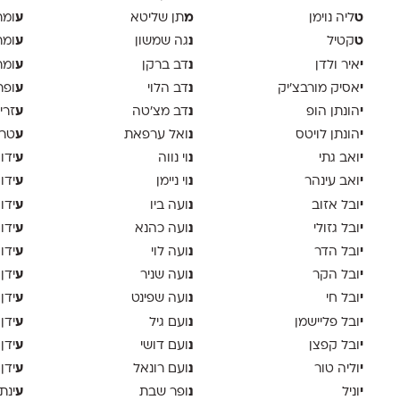
ט
מ
ע
ליה נוימן
תן שליטא
ומר
ט
נ
ע
קטיל
גה שמשון
ומר
י
נ
ע
איר ולדן
דב ברקן
ומר
י
נ
ע
אסיק מורבצ'יק
דב הלוי
ופר
י
נ
ע
הונתן הופ
דב מצ׳טה
זרי
י
נ
ע
הונתן לויטס
ואל ערפאת
טר
י
נ
ע
ואב גתי
וי נווה
ידו
י
נ
ע
ואב עינהר
וי ניימן
ידו
י
נ
ע
ובל אזוב
ועה ביו
ידו
י
נ
ע
ובל גזולי
ועה כהנא
ידו
י
נ
ע
ובל הדר
ועה לוי
ידו
י
נ
ע
ובל הקר
ועה שניר
ידן
י
נ
ע
ובל חי
ועה שפינט
ידן
י
נ
ע
ובל פליישמן
ועם גיל
ידן
י
נ
ע
ובל קפצן
ועם דושי
ידן
י
נ
ע
וליה טור
ועם רונאל
ידן
י
נ
ע
וניל
ופר שבת
ינת