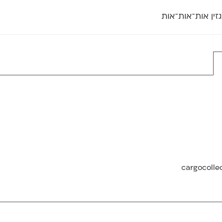
זין אות־אות־אות
חדש
חדש
יי
פלוני
קארמה
חדש
ט
פלוני יד
קדם סנס
פלוני מעוגל
קדם סריף
פונ
גל
פלוני צר
קרוואן
בואו 
מטרי
פעמון
שלוק
הפ
פריימריז
תעמולה
פרנק־רי
פרנק־רי צר
cargocolle