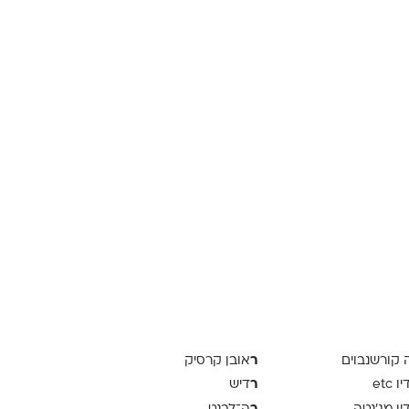
ר
ה קורשנבוים
אובן קרסיק
ר
 etc
דיש