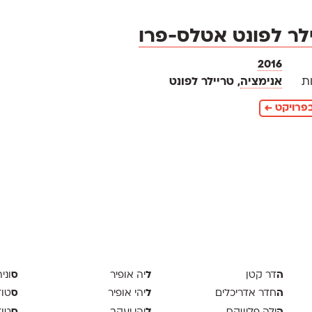
לר לפונט אטלס-פרו
2016
ת
אנימציה
, טריילר לפונט
פרויקט ←
ה
ל
ס
דר קטן
יה אופיר
וני
ה
ל
ס
חדר אדריכלים
יהי אופיר
טודיו