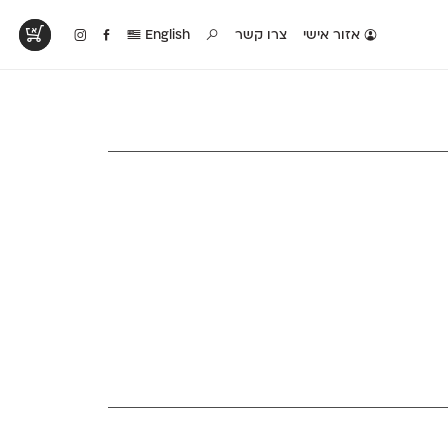
אזור אישי
צרו קשר
English
טים בפעולה
קטלוג להדפסה
טבלת השוואה
לראות עיצובים
לאלו שאוהבים לבחון
טבלה עם כל המאפיינים
פים שנעשו עם
פונטים על־גבי דף A4
של הפונטים שלנו זה
ונטים שלנו
לבן מולבן
לצד זה