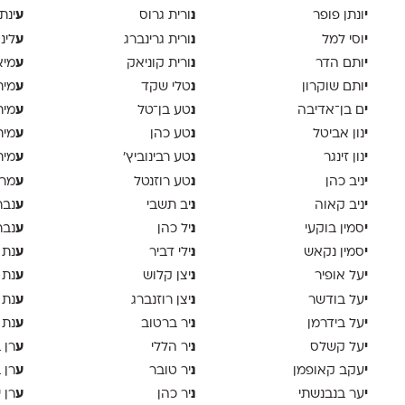
י
נ
ע
ונתן פופר
ורית גרוס
ינת
י
נ
ע
וסי למל
ורית גרינברג
לינ
י
נ
ע
ותם הדר
ורית קוניאק
מיא
י
נ
ע
ותם שוקרון
טלי שקד
מית
י
נ
ע
ם בן־אדיבה
טע בן־טל
מית
י
נ
ע
נון אביטל
טע כהן
מית
י
נ
ע
נון זינגר
טע רבינוביץ׳
מית
י
נ
ע
ניב כהן
טע רוזנטל
מרי
י
נ
ע
ניב קאוה
יב תשבי
נבר
י
נ
ע
סמין בוקעי
יל כהן
נבר
י
נ
ע
סמין נקאש
ילי דביר
נת 
י
נ
ע
על אופיר
יצן קלוש
נת 
י
נ
ע
על בודשר
יצן רוזנברג
נת 
י
נ
ע
על בידרמן
יר ברטוב
נת 
י
נ
ע
על קשלס
יר הללי
רן 
י
נ
ע
עקב קאופמן
יר טובר
רן 
י
נ
ע
ער בנבנשתי
יר כהן
רן י