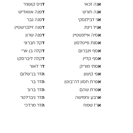
א
ד
נה זכאי
ניס קושניר
א
ד
נה חורש
פנה אוואדיש
א
ד
ני דבילנסקי
פנה גבר
א
ד
ניל רינת
פנה זילברשטיין
א
ד
סיה אייזנשטיין
פנה שרון
א
ד
סנת פייטלסון
קל חברוני
א
ד
סף וינברום
קלה בן ארי
א
ד
סף קליין
קלה ליברסקו
א
ד
סתי מוריק
ר לאור
א
ה
פי קישון
דר בן־שלום
א
ה
פרת חסון דה־בוטן
דר בר
א
ה
פרת שהם
דר ברוך
א
ה
רבע וחמישה
דר גיברלטר
א
ה
רז שמח
דר מרדכי