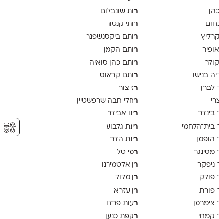
ר
כהן
ות שונבלום
ר
נחום
ותי קנטור
ר
קרליץ
ותם ביקסנשפנר
ר
אופיר
ותם הקמן
ר
קולר
ותם כהן סואיה
ר
יה בנישו
ותם קראוס
ר
 לברן
ז צור
ר
צרי
חלי חבה שרפשטיין
ר
 בינדר
ינו אבידר
⚥︎
ר
 בית־הלחמי
ינת גלבוע
ר
 הופמן
ינת הדר
ר
 מסינגר
מי טל
ר
 ניפקר
ן אלטמירנו
ר
 פולק
ן מלול
ר
 פורת
ן עזרא
ר
 צימרמן
עות פרדו
ר
 קמחי
קפת כנען