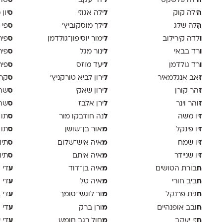
ה
ל
ס
ילה פלשקס
יהי יעקב
טוד
ה
ל
ס
ילה קוק
ילה אגוזי
יון
ה
ל
ס
ִלה שלג
ילך מוסקוביץ'
פי 
ו
ל
ס
לדה קירילוב
ימור יוסיפון־גולדמן
פיר
ו
ל
ס
רד בבאי
ינור מגל
פיר
ו
ל
ס
רד גולדמן
יעד מוזס
פיר 
ז
ל
ס
אב אנגלמאיר
ירון לביא טורקניץ׳
קר
ז
ל
ס
הר קורן
ירון שאקי
שה 
ז
ל
ס
והר וינר
ירן אלבז
שה 
ז
ל
ס
יו משה
נה חודבקו מור
תו 
ז
מ
ס
יו פינקל
אור בן־שושן
תו 
ז
מ
ס
יו שמח
איה איש־שלום
תיו
ז
מ
ס
יו שניידר
איה איתם
תיו
ח
מ
ע
בורת הטושים
איה בן־דוד
די א
ח
מ
ע
ביב חורי
איה טל
די 
ח
מ
ע
גית פרנקל
ור לוגשי־סומך
די 
ח
מ
ע
ובב אופנהיים
ורן ברק
די ו
ח
מ
ע
זי יעקב
חול רגב חומש
די 