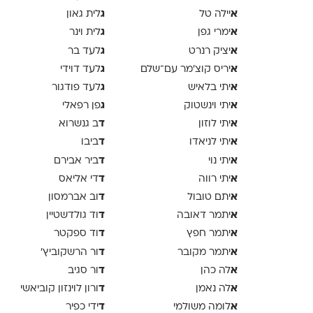
א
ג
יילה טל
לית גאון
א
ג
ימרי גפן
לית וינר
א
ג
יציק רנרט
לעד בר
א
ג
יריס קוצ׳מר עם־שלם
לעד דוידי
א
ג
יתי בלאיש
לעד פודגור
א
ג
יתי וינשטוק
פן רפאלי
א
ד
יתי לוזון
ב גנשרוא
א
ד
יתי לניאדו
ביבו
א
ד
יתי נוי
ביר אבירם
א
ד
יתי רווה
די אליאס
א
ד
יתם טובול
וב אברמסון
א
ד
יתמר דאובה
וד גולדשטיין
א
ד
יתמר חפץ
וד ספקטר
א
ד
יתמר מקובר
ור הרשקוביץ׳
א
ד
לה כהן
ור סגיב
א
ד
לה נאמן
ורון לוינזון קוביאשי
א
ד
לומה משולמי
ידי כפיר