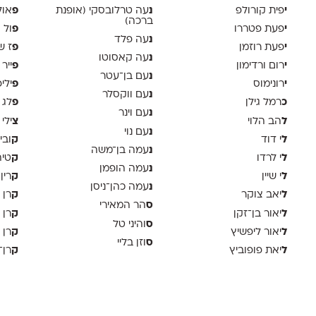
י
נ
פ
פית קורולפ
עה טרלובסקי (אופנת
אול
ברכה)
י
פ
פעת פטררו
ול 
נ
עה פלד
י
פ
פעת רוזמן
ז ש
נ
עה קאסוטו
י
פ
רום ורדימון
ייר
נ
עם בן־עטר
י
פ
רונימוס
ילי
נ
עם ווקסלר
כ
פ
רמל גילן
לג 
נ
עם וינר
ל
צ
הב הלוי
ילי 
נ
עם נוי
ל
ק
י דוד
ובי
נ
עמה בן־משה
ל
ק
י לרדו
טיה
נ
עמה הופמן
ל
ק
י שיין
רין
נ
עמה כהן־ניסן
ל
ק
יאב צוקר
רן 
ס
הר המאירי
ל
ק
יאור בן־זקן
רן 
ס
והיני טל
ל
ק
יאור ליפשיץ
רן 
ס
וזן בליי
ל
ק
יאת פופוביץ
רן־