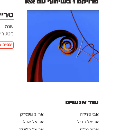
פרויקט 1 בשיתוף עם אאא
טריי
שנה
קטגוריו
צפיה ב
עוד אנשים
א
א
בי פדידה
רי קושמירק
א
א
ביאל בסיל
ריאל אדלר