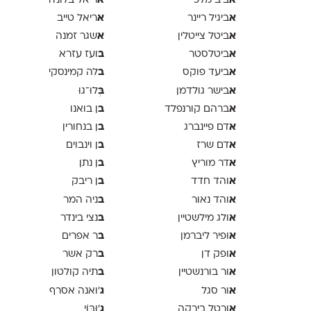
א
א
ביב מלכי
ריאל בלונדר
א
א
ביגיל ריינר
ריאל טייב
א
א
ביטל צייטלין
שגר זמנה
א
ב
ביטלסטר
ועז עזרא
א
ב
ביעד פוקס
לה קמינסקי
א
ב
בישר גולדמן
ְּלוּ־גוּ
א
ב
ברהם קורנפלד
ן בואנו
א
ב
דם פיינברג
ן בנחורין
א
ב
דם שרז
ן וינבוים
א
ב
דר מוריץ
ן נתן
א
ב
והד חדד
ן ריבק
א
ב
והד נאור
ניה המר
א
ב
ולג מילשטיין
נצי בינדר
א
ב
ופיר ליברמן
ר אפרים
א
ב
ופק דן
רק אשר
א
ב
ור בורנשטיין
תיה קולטון
א
ג
ור סגל
'ואנה אסרף
א
ג
ורטל בירקה
'וּבּוֹי