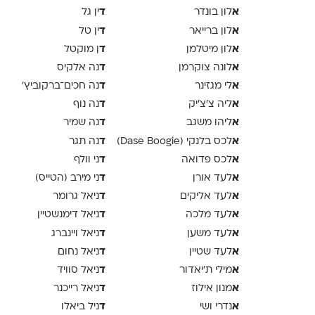
א
ד
לון בונדר
ין גל
א
ד
לון ברייאר
ין טל
א
ד
לון מיטלמן
ן מוקטל
א
ד
לונה צוקרמן
נה אלקיס
א
ד
לי מגזינר
נה חכים־ברקוביץ׳
א
ד
ליה צ׳צ׳יק
נה נוף
א
ד
ליהו משגב
נה שמיר
א
ד
לכס בלנקי (Dase Boogie)
נה תגר
א
ד
לכס פדואה
ני וולף
א
ד
לעד אורן
ני מירב (הטייס)
א
ד
לעד אליקים
ניאל גרומר
א
ד
לעד מלכה
ניאל דימנשטיין
א
ד
לעד משען
ניאל ויינברג
א
ד
לעד שטיין
ניאל נחום
א
ד
מילי ת׳יאדור
ניאל סוויד
א
ד
מנון אילוז
ניאל רייכנר
א
ד
נדרי ושי
ניל ביאלו