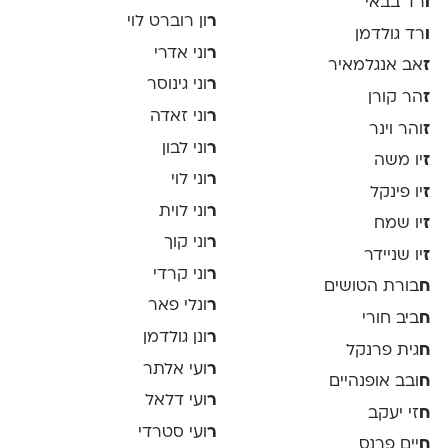
ו
רד בבאי
ר
ון רוברט לוי
ו
רד גולדמן
ר
וני אדרי
ז
אב אנגלמאיר
ר
וני גינוסר
ז
הר קורן
ר
וני זאדה
ז
והר וינר
ר
וני לבון
ז
יו משה
ר
וני לוי
ז
יו פינקל
ר
וני לוית
ז
יו שמח
ר
וני קוך
ז
יו שניידר
ר
וני קרדי
ח
בורת הטושים
ר
ונלי פאר
ח
ביב חורי
ר
ונן גולדמן
ח
גית פרנקל
ר
ועי אלתר
ח
ובב אופנהיים
ר
ועי דלאל
ח
זי יעקב
ר
ועי סטרדי
ח
יים פרנס