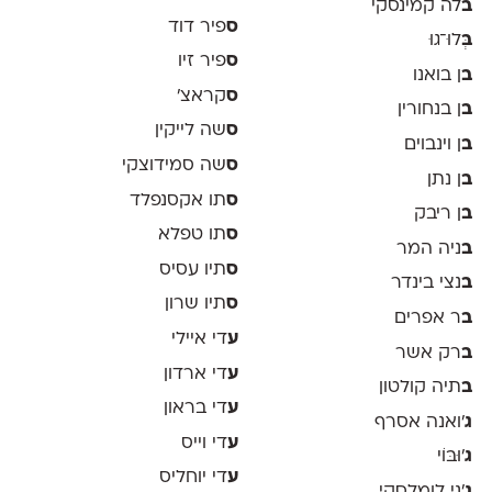
ב
לה קמינסקי
ס
פיר דוד
ב
ְּלוּ־גוּ
ס
פיר זיו
ב
ן בואנו
ס
קראצ׳
ב
ן בנחורין
ס
שה לייקין
ב
ן וינבוים
ס
שה סמידוצקי
ב
ן נתן
ס
תו אקסנפלד
ב
ן ריבק
ס
תו טפלא
ב
ניה המר
ס
תיו עסיס
ב
נצי בינדר
ס
תיו שרון
ב
ר אפרים
ע
די איילי
ב
רק אשר
ע
די ארדון
ב
תיה קולטון
ע
די בראון
ג
'ואנה אסרף
ע
די וייס
ג
'וּבּוֹי
ע
די יוחליס
ג
׳ני לומלסקי