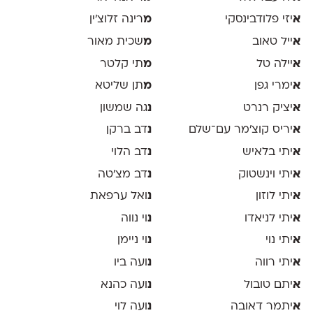
א
יזי פלודבינסקי
מ
רינה זלוצ׳ין
א
ייל טאוב
מ
שכית מאור
א
יילה טל
מ
תי קלטר
א
ימרי גפן
מ
תן שליטא
א
יציק רנרט
נ
גה שמשון
א
יריס קוצ׳מר עם־שלם
נ
דב ברקן
א
יתי בלאיש
נ
דב הלוי
א
יתי וינשטוק
נ
דב מצ׳טה
א
יתי לוזון
נ
ואל ערפאת
א
יתי לניאדו
נ
וי נווה
א
יתי נוי
נ
וי ניימן
א
יתי רווה
נ
ועה ביו
א
יתם טובול
נ
ועה כהנא
א
יתמר דאובה
נ
ועה לוי