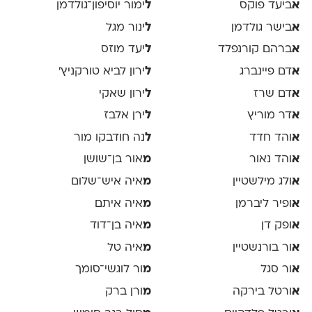
א
ביעד פוקס
ל
ימור יוסיפון־גולדמן
א
בישר גולדמן
ל
ינור מגל
א
ברהם קורנפלד
ל
יעד מוזס
א
דם פיינברג
ל
ירון לביא טורקניץ׳
א
דם שרז
ל
ירון שאקי
א
דר מוריץ
ל
ירן אלבז
א
והד חדד
ל
נה חודבקו מור
א
והד נאור
מ
אור בן־שושן
א
ולג מילשטיין
מ
איה איש־שלום
א
ופיר ליברמן
מ
איה איתם
א
ופק דן
מ
איה בן־דוד
א
ור בורנשטיין
מ
איה טל
א
ור סגל
מ
ור לוגשי־סומך
א
ורטל בירקה
מ
ורן ברק