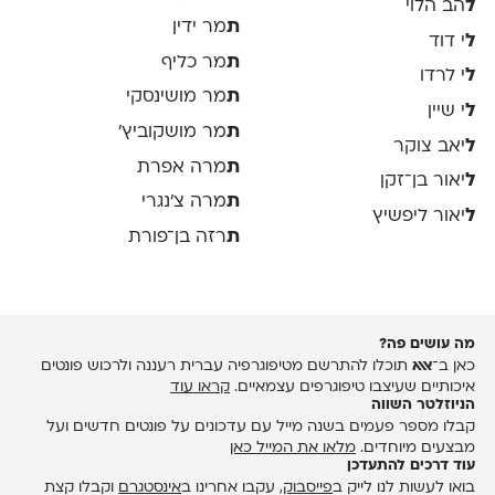
ל
הב הלוי
ת
מר ידין
ל
י דוד
ת
מר כליף
ל
י לרדו
ת
מר מושינסקי
ל
י שיין
ת
מר מושקוביץ'
ל
יאב צוקר
ת
מרה אפרת
ל
יאור בן־זקן
ת
מרה צ׳נגרי
ל
יאור ליפשיץ
ת
רזה בן־פורת
מה עושים פה?
כאן ב־
אאא
תוכלו להתרשם מטיפוגרפיה עברית רעננה ולרכוש פונטים
איכותיים שעיצבו טיפוגרפים עצמאיים.
קראו עוד
הניוזלטר השווה
קבלו מספר פעמים בשנה מייל עם עדכונים על פונטים חדשים ועל
מבצעים מיוחדים.
מלאו את המייל כאן
עוד דרכים להתעדכן
בואו לעשות לנו לייק ב
פייסבוק
, עקבו אחרינו ב
אינסטגרם
וקבלו קצת