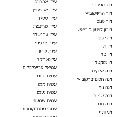
ע
ידן אהרונסון
ד
וד ספקטר
ע
ידן אפשטיין
ד
ור הרשקוביץ׳
ע
ידן טסלר
ד
ור סגיב
ע
ידן מרינברג
ד
ורון לוינזון קוביאשי
ע
ידן עם־שלם
ד
ידי כפיר
ע
ינת צרפתי
ד
ין גל
ע
ינת שרון
ד
ין טל
ע
לינא דקל
ד
ן מוקטל
ע
מיאל פרייס־בלום
ד
נה אלקיס
ע
מית גרנט
ד
נה חכים־ברקוביץ׳
ע
מית ממן
ד
נה נוף
ע
מית נעמני
ד
נה שמיר
ע
מית שמעוני
ד
נה תגר
ע
מרי סתת־קומבור
ד
ני וולף