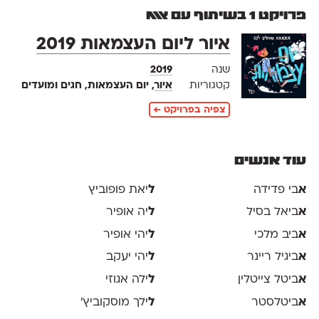
פרויקט 1 בשיתוף עם אאא
איור ליום העצמאות 2019
שנה
2019
קטגוריות
איור
, יום העצמאות, חגים ומועדים
צפיה בפרויקט ←
עוד אנשים
א
בי פדידה
ל
יאת פופוביץ
א
ביאל בסיל
ל
יה אופיר
א
ביב מלכי
ל
יהי אופיר
א
ביגיל ריינר
ל
יהי יעקב
א
ביטל צייטלין
ל
ילה אגוזי
א
ביטלסטר
ל
ילך מוסקוביץ'