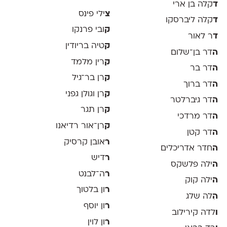
ד
קלה בן ארי
צ
ילי פינס
ד
קלה ליברסקו
ק
ובי פרנקו
ד
ר לאור
ק
טיה בריודין
ה
דר בן־שלום
ק
רין מלמד
ה
דר בר
ק
רן בר־גיל
ה
דר ברוך
ק
רן וגולן גפני
ה
דר גיברלטר
ק
רן תגר
ה
דר מרדכי
ק
רן־אור רדיאנו
ה
דר קטן
ר
אובן קרסיק
ה
חדר אדריכלים
ר
דיש
ה
ילה פלשקס
ר
ה־לבנט
ה
ילה קוק
ר
ון בלטוך
ה
ִלה שלג
ר
ון יוסף
ו
לדה קירילוב
ר
ון לוין