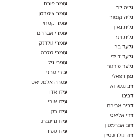
ע
ומר פורת
ג
ליה לוז
ע
ומר צימרמן
ג
ליה קנטור
ע
ומר קמחי
ג
לית גאון
ע
ומרי אברהם
ג
לית וינר
ע
ומרי גולדזק
ג
לעד בר
ע
ומרי מלכה
ג
לעד דוידי
ע
ופרי גיל
ג
לעד פודגור
ע
זרי טרזי
ג
פן רפאלי
ע
טרה אלמקיאס
ד
ב גנשרוא
ע
ידו אדן
ד
ביבו
ע
ידו אורי
ד
ביר אבירם
ע
ידו בק
ד
די אליאס
ע
ידו גרינברג
ד
וב אברמסון
ע
ידו ספיר
ד
וד גולדשטיין