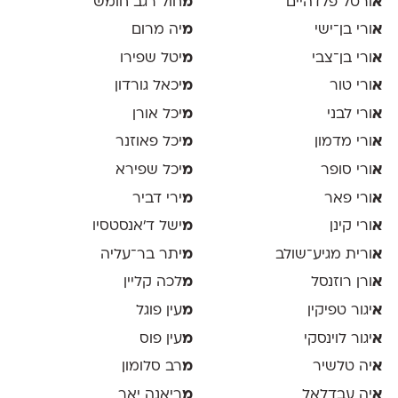
א
ורטל פלדהיים
מ
חול רגב חומש
א
ורי בן־ישי
מ
יה מרום
א
ורי בן־צבי
מ
יטל שפירו
א
ורי טור
מ
יכאל גורדון
א
ורי לבני
מ
יכל אורן
א
ורי מדמון
מ
יכל פאוזנר
א
ורי סופר
מ
יכל שפירא
א
ורי פאר
מ
ירי דביר
א
ורי קינן
מ
ישל ד׳אנסטסיו
א
ורית מגיע־שולב
מ
יתר בר־עליה
א
ורן רוזנסל
מ
לכה קליין
א
יגור טפיקין
מ
עין פוגל
א
יגור לוינסקי
מ
עין פוס
א
יה טלשיר
מ
רב סלומון
א
יה עבדלאל
מ
ריאנה יאר