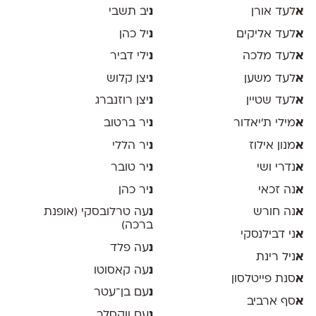
א
לעד אורן
נ
יב תשבי
א
לעד אליקים
נ
יל כהן
א
לעד מלכה
נ
ילי דביר
א
לעד משען
נ
יצן קלוש
א
לעד שטיין
נ
יצן רוזנברג
א
מילי ת׳יאדור
נ
יר ברטוב
א
מנון אילוז
נ
יר הללי
א
נדרי ושי
נ
יר טובר
א
נה זכאי
נ
יר כהן
א
נה חורש
נ
עה טרלובסקי (אופנת
ברכה)
א
ני דבילנסקי
נ
עה פלד
א
ניל רינת
נ
עה קאסוטו
א
סנת פייטלסון
נ
עם בן־עטר
א
סף ארביב
נ
עם ווקסלר