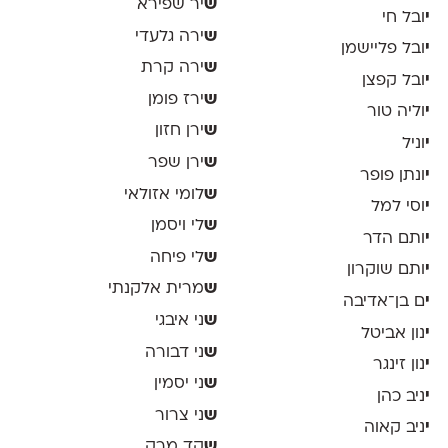
ש
יר שפירא
י
ובל חי
ש
ירה גלעדי
י
ובל פליישמן
ש
ירה קרת
י
ובל קפצן
ש
ירז פומן
י
וליה טור
ש
ירן חזון
י
וניל
ש
ירן שפר
י
ונתן פופר
ש
לומי אזולאי
י
וסי למל
ש
לי ויסמן
י
ותם הדר
ש
לי פיחה
י
ותם שוקרון
ש
מרית אלקנתי
י
ם בן־אדיבה
ש
ני איבגי
י
נון אביטל
ש
ני דבורה
י
נון זינגר
ש
ני יסמין
י
ניב כהן
ש
ני צרור
י
ניב קאוה
ש
קד מרק