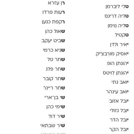
ר
ן עזרא
ט
לי ליברמן
ר
עות פרדו
ט
ליה דריגס
ר
קפת כנען
ט
ליה נוימן
ש
אול כהן
ט
קטיל
ש
ביט יעקב
י
איר ולדן
ש
גיא כרמי
י
אסיק מורבצ'יק
ש
חר טל
י
הונתן הופ
ש
חר פלג
י
הונתן לויטס
ש
חר קובר
י
ואב גתי
ש
חר ריינר
י
ואב עינהר
ש
י בן־ארי
י
ובל אזוב
ש
ימי כהן
י
ובל גזולי
ש
יר דוד
י
ובל הדר
ש
יר שבתאי
י
ובל הקר