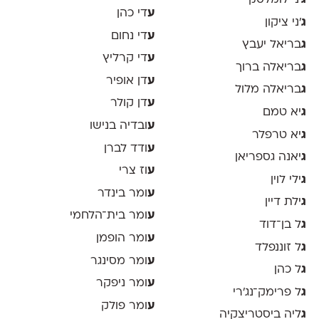
ע
די כהן
ג
׳ני ציקון
ע
די נחום
ג
בריאל יעבץ
ע
די קרליץ
ג
בריאלה ברוך
ע
דן אופיר
ג
בריאלה מלול
ע
דן קולר
ג
יא טמם
ע
ובדיה בנישו
ג
יא טרפלר
ע
ודד לברן
ג
יאנה גספריאן
ע
וז צרי
ג
ילי לוין
ע
ומר בינדר
ג
ילת דיין
ע
ומר בית־הלחמי
ג
ל בן־דוד
ע
ומר הופמן
ג
ל זוננפלד
ע
ומר מסינגר
ג
ל כהן
ע
ומר ניפקר
ג
ל פרימק־נג׳רי
ע
ומר פולק
ג
ליה ביסטריצקיה