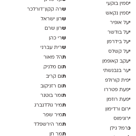
י
סמין בוקעי
ש
רה קקון־דורלכר
י
סמין נקאש
ש
רון ישראל
י
על אופיר
ש
רון שרם
י
על בודשר
ש
רי כהן
י
על בידרמן
ש
רית עברני
י
על קשלס
ת
הל מאור
י
עקב קאופמן
ת
ום מלניק
י
ער בנבנשתי
ת
ום קריב
י
פית קורולפ
ת
ום רזניקוב
י
פעת פטררו
ת
ומר בוטנר
י
פעת רוזמן
ת
מיר גולדנברג
י
רום ורדימון
ת
מיר שפר
י
רונימוס
ת
מר הירשפלד
כ
רמל גילן
ת
מר חן