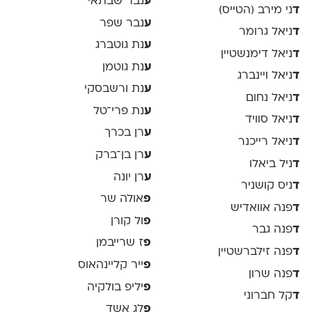
ע
נבר שבתאי
ד
ני מירב (הטייס)
ע
נבר שפר
ד
ניאל גרומר
ע
נת גוטברג
ד
ניאל דימנשטיין
ע
נת גוטמן
ד
ניאל ויינברג
ע
נת ורשבסקי
ד
ניאל נחום
ע
נת פרי־טל
ד
ניאל סוויד
ע
רן בכרך
ד
ניאל רייכנר
ע
רן בן־ברק
ד
ניל ביאלו
ע
רן יונה
ד
ניס קושניר
פ
אולה שר
ד
פנה אוואדיש
פ
ול קורן
ד
פנה גבר
פ
ז שרייבמן
ד
פנה זילברשטיין
פ
ייר קליינהאוס
ד
פנה שרון
פ
יליפ בולקיה
ד
קל חברוני
פ
לג אשד