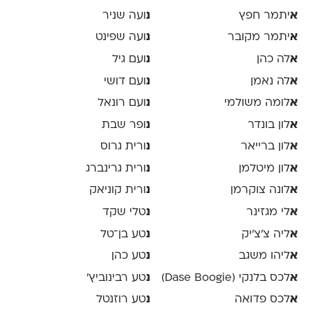
א
יתמר חפץ
נ
ועה שניר
א
יתמר מקובר
נ
ועה שפינט
א
לה כהן
נ
ועם גיל
א
לה נאמן
נ
ועם דושי
א
לומה משולמי
נ
ועם רונאל
א
לון בונדר
נ
ופר שבת
א
לון ברייאר
נ
ורית גרוס
א
לון מיטלמן
נ
ורית גרינברג
א
לונה צוקרמן
נ
ורית קוניאק
א
לי מגזינר
נ
טלי שקד
א
ליה צ׳צ׳יק
נ
טע בן־טל
א
ליהו משגב
נ
טע כהן
א
לכס בלנקי (Dase Boogie)
נ
טע רבינוביץ׳
א
לכס פדואה
נ
טע רוזנטל