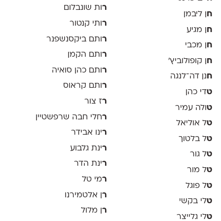
ר
ות שונבלום
ח
ן ליבמן
ר
ותי קנטור
ח
ן מגיע
ר
ותם ביקסנשפנר
ח
ן מכבי
ר
ותם הקמן
ח
ן קופולוביץ'
ר
ותם כהן סואיה
ח
נן דה־לנגה
ר
ותם קראוס
ט
די כהן
ר
ז צור
ט
ולה עמיר
ר
חלי חבה שרפשטיין
ט
ל אוליאל
ר
ינו אבידר
ט
ל בלטוך
ר
ינת גלבוע
ט
ל גור
ר
ינת הדר
ט
ל מור
ר
מי טל
ט
ל פוגל
ר
ן אלטמירנו
ט
לי בקשי
ר
ן מלול
ט
לי גלייצר