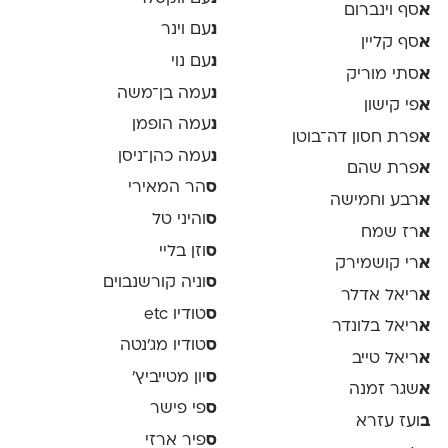
א
סף וינברום
נ
עם וינר
א
סף קליין
נ
עם נוי
א
סתי מוריק
נ
עמה בן־משה
א
פי קישון
נ
עמה הופמן
א
פרת חסון דה־בוטן
נ
עמה כהן־ניסן
א
פרת שהם
ס
הר המאירי
א
רבע וחמישה
ס
והיני טל
א
רז שמח
ס
וזן בליי
א
רי קושמירק
ס
וניה קורשנבוים
א
ריאל אדלר
ס
טודיו etc
א
ריאל בלונדר
ס
טודיו מג'נטה
א
ריאל טייב
ס
יון מטייביץ׳
א
שגר זמנה
ס
פי פישר
ב
ועז עזרא
ס
פיר ארזי