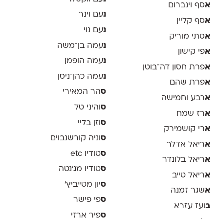
א
סף וינברום
נ
עם וינר
א
סף קליין
נ
עם נוי
א
סתי מוריק
נ
עמה בן־משה
א
פי קישון
נ
עמה הופמן
א
פרת חסון דה־בוטן
נ
עמה כהן־ניסן
א
פרת שהם
ס
הר המאירי
א
רבע וחמישה
ס
והיני טל
א
רז שמח
ס
וזן בליי
א
רי קושמירק
ס
וניה קורשנבוים
א
ריאל אדלר
ס
טודיו etc
א
ריאל בלונדר
ס
טודיו מג'נטה
א
ריאל טייב
ס
יון מטייביץ׳
א
שגר זמנה
ס
פי פישר
ב
ועז עזרא
ס
פיר ארזי