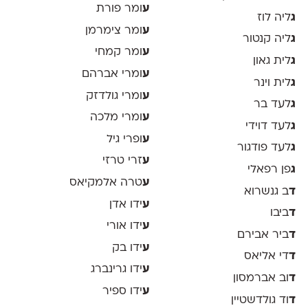
ע
ומר פורת
ג
ליה לוז
ע
ומר צימרמן
ג
ליה קנטור
ע
ומר קמחי
ג
לית גאון
ע
ומרי אברהם
ג
לית וינר
ע
ומרי גולדזק
ג
לעד בר
ע
ומרי מלכה
ג
לעד דוידי
ע
ופרי גיל
ג
לעד פודגור
ע
זרי טרזי
ג
פן רפאלי
ע
טרה אלמקיאס
ד
ב גנשרוא
ע
ידו אדן
ד
ביבו
ע
ידו אורי
ד
ביר אבירם
ע
ידו בק
ד
די אליאס
ע
ידו גרינברג
ד
וב אברמסון
ע
ידו ספיר
ד
וד גולדשטיין