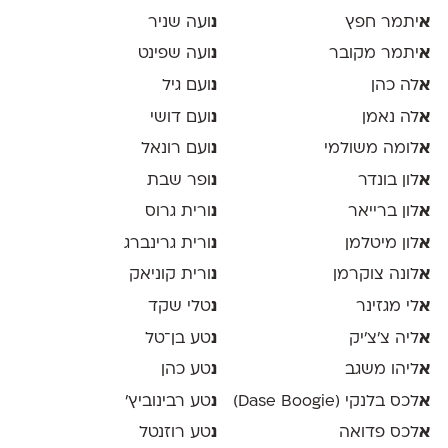
א
יתמר חפץ
נ
ועה שניר
א
יתמר מקובר
נ
ועה שפינט
א
לה כהן
נ
ועם גיל
א
לה נאמן
נ
ועם דושי
א
לומה משולמי
נ
ועם רונאל
א
לון בונדר
נ
ופר שבת
א
לון ברייאר
נ
ורית גרוס
א
לון מיטלמן
נ
ורית גרינברג
א
לונה צוקרמן
נ
ורית קוניאק
א
לי מגזינר
נ
טלי שקד
א
ליה צ׳צ׳יק
נ
טע בן־טל
א
ליהו משגב
נ
טע כהן
א
לכס בלנקי (Dase Boogie)
נ
טע רבינוביץ׳
א
לכס פדואה
נ
טע רוזנטל