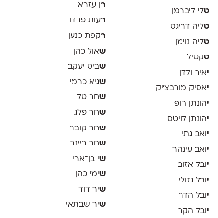
ר
ן עזרא
ט
לי ליברמן
ר
עות פרדו
ט
ליה דריגס
ר
קפת כנען
ט
ליה נוימן
ש
אול כהן
ט
קטיל
ש
ביט יעקב
י
איר ולדן
ש
גיא כרמי
י
אסיק מורבצ'יק
ש
חר טל
י
הונתן הופ
ש
חר פלג
י
הונתן לויטס
ש
חר קובר
י
ואב גתי
ש
חר ריינר
י
ואב עינהר
ש
י בן־ארי
י
ובל אזוב
ש
ימי כהן
י
ובל גזולי
ש
יר דוד
י
ובל הדר
ש
יר שבתאי
י
ובל הקר