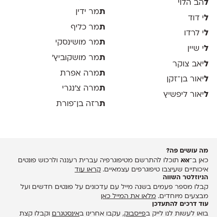
ל
הב הלוי
ת
מר ידין
ל
י דוד
ת
מר כליף
ל
י לרדו
ת
מר מושינסקי
ל
י שיין
ת
מר מושקוביץ'
ל
יאב צוקר
ת
מרה אפרת
ל
יאור בן־זקן
ת
מרה צ׳נגרי
ל
יאור ליפשיץ
ת
רזה בן־פורת
מה עושים פה?
כאן ב־
אאא
תוכלו להתרשם מטיפוגרפיה עברית רעננה ולרכוש פונטים
איכותיים שעיצבו טיפוגרפים עצמאיים.
קראו עוד
הניוזלטר השווה
קבלו מספר פעמים בשנה מייל עם עדכונים על פונטים חדשים ועל
מבצעים מיוחדים.
מלאו את המייל כאן
עוד דרכים להתעדכן
בואו לעשות לנו לייק ב
פייסבוק
, עקבו אחרינו ב
אינסטגרם
וקבלו קצת