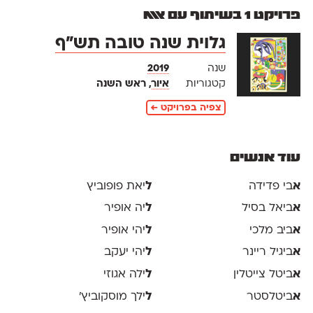
פרויקט 1 בשיתוף עם אאא
גלוית שנה טובה תש״ף
שנה
2019
קטגוריות
איור
, ראש השנה
צפיה בפרויקט ←
עוד אנשים
א
בי פדידה
ל
יאת פופוביץ
א
ביאל בסיל
ל
יה אופיר
א
ביב מלכי
ל
יהי אופיר
א
ביגיל ריינר
ל
יהי יעקב
א
ביטל צייטלין
ל
ילה אגוזי
א
ביטלסטר
ל
ילך מוסקוביץ'