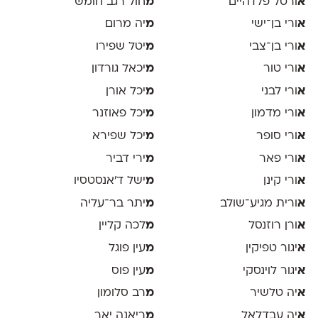
א
ורטל פלדהיים
מ
חול רגב חומש
א
ורי בן־ישי
מ
יה מרום
א
ורי בן־צבי
מ
יטל שפירו
א
ורי טור
מ
יכאל גורדון
א
ורי לבני
מ
יכל אורן
א
ורי מדמון
מ
יכל פאוזנר
א
ורי סופר
מ
יכל שפירא
א
ורי פאר
מ
ירי דביר
א
ורי קינן
מ
ישל ד׳אנסטסיו
א
ורית מגיע־שולב
מ
יתר בר־עליה
א
ורן רוזנסל
מ
לכה קליין
א
יגור טפיקין
מ
עין פוגל
א
יגור לוינסקי
מ
עין פוס
א
יה טלשיר
מ
רב סלומון
א
יה עבדלאל
מ
ריאנה יאר