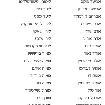
א
ביעד פוקס
ל
ימור יוסיפון־גולדמן
א
בישר גולדמן
ל
ינור מגל
א
ברהם קורנפלד
ל
יעד מוזס
א
דם פיינברג
ל
ירון לביא טורקניץ׳
א
דם שרז
ל
ירון שאקי
א
דר מוריץ
ל
ירן אלבז
א
והד חדד
ל
נה חודבקו מור
א
והד נאור
מ
אור בן־שושן
א
ולג מילשטיין
מ
איה איש־שלום
א
ופיר ליברמן
מ
איה איתם
א
ופק דן
מ
איה בן־דוד
א
ור בורנשטיין
מ
איה טל
א
ור סגל
מ
ור לוגשי־סומך
א
ורטל בירקה
מ
ורן ברק