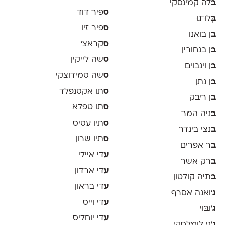
ב
לה קמינסקי
ס
פיר דוד
ב
ְּלוּ־גוּ
ס
פיר זיו
ב
ן בואנו
ס
קראצ׳
ב
ן בנחורין
ס
שה לייקין
ב
ן וינבוים
ס
שה סמידוצקי
ב
ן נתן
ס
תו אקסנפלד
ב
ן ריבק
ס
תו טפלא
ב
ניה המר
ס
תיו עסיס
ב
נצי בינדר
ס
תיו שרון
ב
ר אפרים
ע
די איילי
ב
רק אשר
ע
די ארדון
ב
תיה קולטון
ע
די בראון
ג
'ואנה אסרף
ע
די וייס
ג
'וּבּוֹי
ע
די יוחליס
ג
׳ני לומלסקי