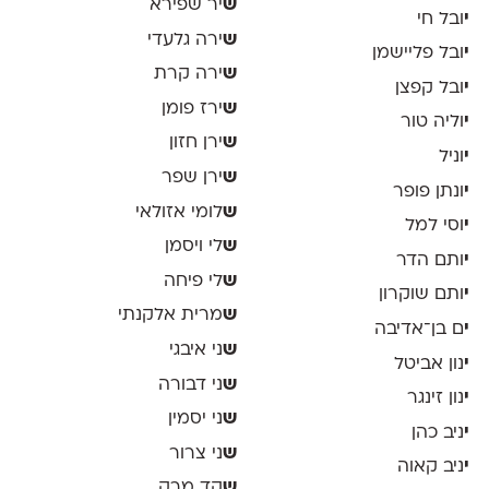
ש
יר שפירא
י
ובל חי
ש
ירה גלעדי
י
ובל פליישמן
ש
ירה קרת
י
ובל קפצן
ש
ירז פומן
י
וליה טור
ש
ירן חזון
י
וניל
ש
ירן שפר
י
ונתן פופר
ש
לומי אזולאי
י
וסי למל
ש
לי ויסמן
י
ותם הדר
ש
לי פיחה
י
ותם שוקרון
ש
מרית אלקנתי
י
ם בן־אדיבה
ש
ני איבגי
י
נון אביטל
ש
ני דבורה
י
נון זינגר
ש
ני יסמין
י
ניב כהן
ש
ני צרור
י
ניב קאוה
ש
קד מרק