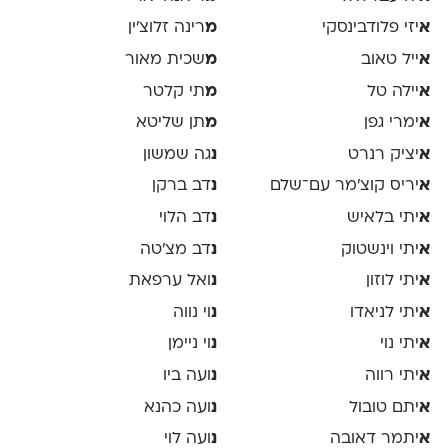
א
יזי פלודבינסקי
מ
רינה זלוצ׳ין
א
ייל טאוב
מ
שכית מאור
א
יילה טל
מ
תי קלטר
א
ימרי גפן
מ
תן שליטא
א
יציק רנרט
נ
גה שמשון
א
יריס קוצ׳מר עם־שלם
נ
דב ברקן
א
יתי בלאיש
נ
דב הלוי
א
יתי וינשטוק
נ
דב מצ׳טה
א
יתי לוזון
נ
ואל ערפאת
א
יתי לניאדו
נ
וי נווה
א
יתי נוי
נ
וי ניימן
א
יתי רווה
נ
ועה ביו
א
יתם טובול
נ
ועה כהנא
א
יתמר דאובה
נ
ועה לוי