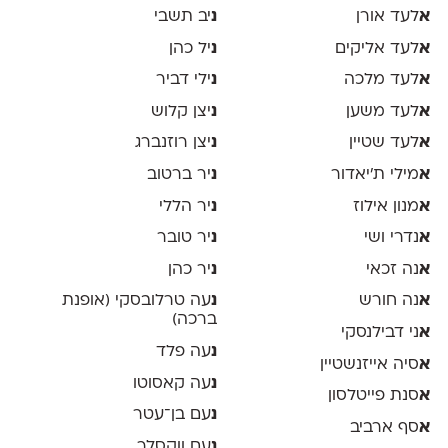
א
לעד אורן
נ
יב תשבי
א
לעד אליקים
נ
יל כהן
א
לעד מלכה
נ
ילי דביר
א
לעד משען
נ
יצן קלוש
א
לעד שטיין
נ
יצן רוזנברג
א
מילי ת׳יאדור
נ
יר ברטוב
א
מנון אילוז
נ
יר הללי
א
נדרי ושי
נ
יר טובר
א
נה זכאי
נ
יר כהן
א
נה חורש
נ
עה טרלובסקי (אופנת
ברכה)
א
ני דבילנסקי
נ
עה פלד
א
סיה אייזנשטיין
נ
עה קאסוטו
א
סנת פייטלסון
נ
עם בן־עטר
א
סף ארביב
נ
עם ווקסלר