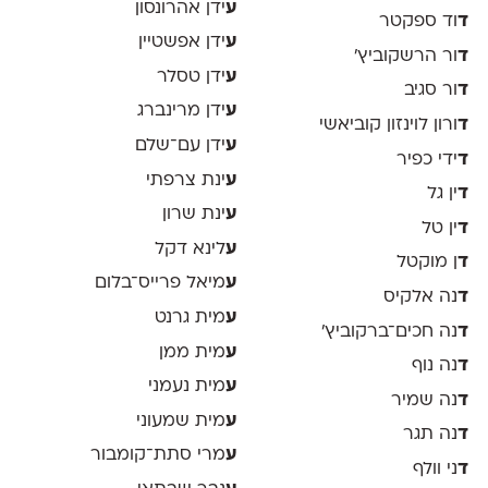
ע
ידן אהרונסון
ד
וד ספקטר
ע
ידן אפשטיין
ד
ור הרשקוביץ׳
ע
ידן טסלר
ד
ור סגיב
ע
ידן מרינברג
ד
ורון לוינזון קוביאשי
ע
ידן עם־שלם
ד
ידי כפיר
ע
ינת צרפתי
ד
ין גל
ע
ינת שרון
ד
ין טל
ע
לינא דקל
ד
ן מוקטל
ע
מיאל פרייס־בלום
ד
נה אלקיס
ע
מית גרנט
ד
נה חכים־ברקוביץ׳
ע
מית ממן
ד
נה נוף
ע
מית נעמני
ד
נה שמיר
ע
מית שמעוני
ד
נה תגר
ע
מרי סתת־קומבור
ד
ני וולף