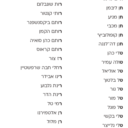
ר
ות שונבלום
ח
ן ליבמן
ר
ותי קנטור
ח
ן מגיע
ר
ותם ביקסנשפנר
ח
ן מכבי
ר
ותם הקמן
ח
ן קופולוביץ'
ר
ותם כהן סואיה
ח
נן דה־לנגה
ר
ותם קראוס
ט
די כהן
ר
ז צור
ט
ולה עמיר
ר
חלי חבה שרפשטיין
ט
ל אוליאל
ר
ינו אבידר
ט
ל בלטוך
ר
ינת גלבוע
ט
ל גור
ר
ינת הדר
ט
ל מור
ר
מי טל
ט
ל פוגל
ר
ן אלטמירנו
ט
לי בקשי
ר
ן מלול
ט
לי גלייצר