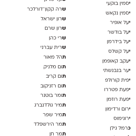
י
סמין בוקעי
ש
רה קקון־דורלכר
י
סמין נקאש
ש
רון ישראל
י
על אופיר
ש
רון שרם
י
על בודשר
ש
רי כהן
י
על בידרמן
ש
רית עברני
י
על קשלס
ת
הל מאור
י
עקב קאופמן
ת
ום מלניק
י
ער בנבנשתי
ת
ום קריב
י
פית קורולפ
ת
ום רזניקוב
י
פעת פטררו
ת
ומר בוטנר
י
פעת רוזמן
ת
מיר גולדנברג
י
רום ורדימון
ת
מיר שפר
י
רונימוס
ת
מר הירשפלד
כ
רמל גילן
ת
מר חן