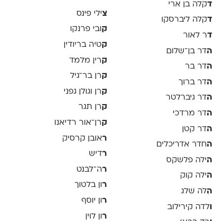
ד
קלה בן ארי
צ
ילי פינס
ד
קלה ליברסקו
ק
ובי פרנקו
ד
ר לאור
ק
טיה בריודין
ה
דר בן־שלום
ק
רין מלמד
ה
דר בר
ק
רן בר־גיל
ה
דר ברוך
ק
רן וגולן גפני
ה
דר גיברלטר
ק
רן תגר
ה
דר מרדכי
ק
רן־אור רדיאנו
ה
דר קטן
ר
אובן קרסיק
ה
חדר אדריכלים
ר
דיש
ה
ילה פלשקס
ר
ה־לבנט
ה
ילה קוק
ר
ון בלטוך
ה
ִלה שלג
ר
ון יוסף
ו
לדה קירילוב
ר
ון לוין