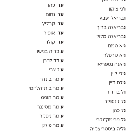
ע
די כהן
ג
׳ני ציקון
ע
די נחום
ג
בריאל יעבץ
ע
די קרליץ
ג
בריאלה ברוך
ע
דן אופיר
ג
בריאלה מלול
ע
דן קולר
ג
יא טמם
ע
ובדיה בנישו
ג
יא טרפלר
ע
ודד לברן
ג
יאנה גספריאן
ע
וז צרי
ג
ילי לוין
ע
ומר בינדר
ג
ילת דיין
ע
ומר בית־הלחמי
ג
ל בן־דוד
ע
ומר הופמן
ג
ל זוננפלד
ע
ומר מסינגר
ג
ל כהן
ע
ומר ניפקר
ג
ל פרימק־נג׳רי
ע
ומר פולק
ג
ליה ביסטריצקיה