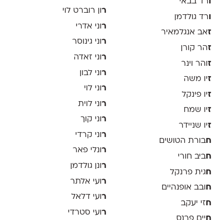
ו
רד בבאי
ר
ון רוברט לוי
ו
רד גולדמן
ר
וני אדרי
ז
אב אנגלמאיר
ר
וני גינוסר
ז
הר קורן
ר
וני זאדה
ז
והר וינר
ר
וני לבון
ז
יו משה
ר
וני לוי
ז
יו פינקל
ר
וני לוית
ז
יו שמח
ר
וני קוך
ז
יו שניידר
ר
וני קרדי
ח
בורת הטושים
ר
ונלי פאר
ח
ביב חורי
ר
ונן גולדמן
ח
גית פרנקל
ר
ועי אלתר
ח
ובב אופנהיים
ר
ועי דלאל
ח
זי יעקב
ר
ועי סטרדי
ח
יים פרנס