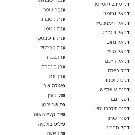
ע
נבר שבתאי
ד
ני מירב (הטייס)
ע
נבר שפר
ד
ניאל גרומר
ע
נת גוטברג
ד
ניאל דימנשטיין
ע
נת גוטמן
ד
ניאל ויינברג
ע
נת ורשבסקי
ד
ניאל נחום
ע
נת פרי־טל
ד
ניאל סוויד
ע
רן בכרך
ד
ניאל רייכנר
ע
רן בן־ברק
ד
ניל ביאלו
ע
רן יונה
ד
ניס קושניר
פ
אולה שר
ד
פנה אוואדיש
פ
ול קורן
ד
פנה גבר
פ
ז שרייבמן
ד
פנה זילברשטיין
פ
ייר קליינהאוס
ד
פנה שרון
פ
יליפ בולקיה
ד
קל חברוני
פ
לג אשד