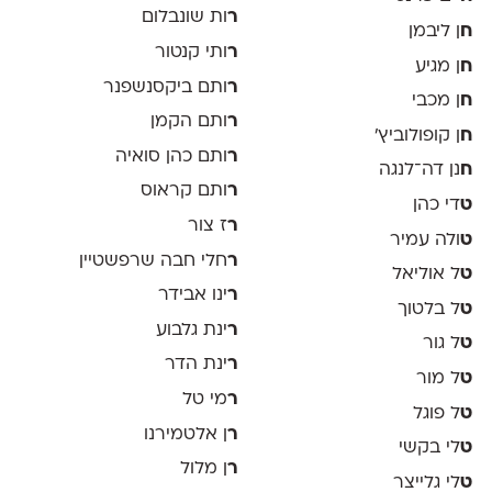
ר
ות שונבלום
ח
ן ליבמן
ר
ותי קנטור
ח
ן מגיע
ר
ותם ביקסנשפנר
ח
ן מכבי
ר
ותם הקמן
ח
ן קופולוביץ'
ר
ותם כהן סואיה
ח
נן דה־לנגה
ר
ותם קראוס
ט
די כהן
ר
ז צור
ט
ולה עמיר
ר
חלי חבה שרפשטיין
ט
ל אוליאל
ר
ינו אבידר
ט
ל בלטוך
ר
ינת גלבוע
ט
ל גור
ר
ינת הדר
ט
ל מור
ר
מי טל
ט
ל פוגל
ר
ן אלטמירנו
ט
לי בקשי
ר
ן מלול
ט
לי גלייצר