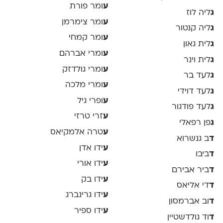
ע
ומר פורת
ג
ליה לוז
ע
ומר צימרמן
ג
ליה קנטור
ע
ומר קמחי
ג
לית גאון
ע
ומרי אברהם
ג
לית וינר
ע
ומרי גולדזק
ג
לעד בר
ע
ומרי מלכה
ג
לעד דוידי
ע
ופרי גיל
ג
לעד פודגור
ע
זרי טרזי
ג
פן רפאלי
ע
טרה אלמקיאס
ד
ב גנשרוא
ע
ידו אדן
ד
ביבו
ע
ידו אורי
ד
ביר אבירם
ע
ידו בק
ד
די אליאס
ע
ידו גרינברג
ד
וב אברמסון
ע
ידו ספיר
ד
וד גולדשטיין