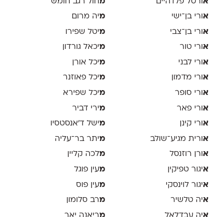
א
ורטל פלדהיים
מ
חול רגב חומש
א
ורי בן־ישי
מ
יה מרום
א
ורי בן־צבי
מ
יטל שפירו
א
ורי טור
מ
יכאל גורדון
א
ורי לבני
מ
יכל אורן
א
ורי מדמון
מ
יכל פאוזנר
א
ורי סופר
מ
יכל שפירא
א
ורי פאר
מ
ירי דביר
א
ורי קינן
מ
ישל ד׳אנסטסיו
א
ורית מגיע־שולב
מ
יתר בר־עליה
א
ורן רוזנסל
מ
לכה קליין
א
יגור טפיקין
מ
עין פוגל
א
יגור לוינסקי
מ
עין פוס
א
יה טלשיר
מ
רב סלומון
א
יה עבדלאל
מ
ריאנה יאר