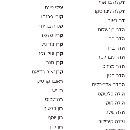
ד
קלה בן ארי
צ
ילי פינס
ד
קלה ליברסקו
ק
ובי פרנקו
ד
ר לאור
ק
טיה בריודין
ה
דר בן־שלום
ק
רין מלמד
ה
דר בר
ק
רן בר־גיל
ה
דר ברוך
ק
רן וגולן גפני
ה
דר גיברלטר
ק
רן תגר
ה
דר מרדכי
ק
רן־אור רדיאנו
ה
דר קטן
ר
אובן קרסיק
ה
חדר אדריכלים
ר
דיש
ה
ילה פלשקס
ר
ה־לבנט
ה
ילה קוק
ר
ון בלטוך
ה
ִלה שלג
ר
ון יוסף
ו
לדה קירילוב
ר
ון לוין