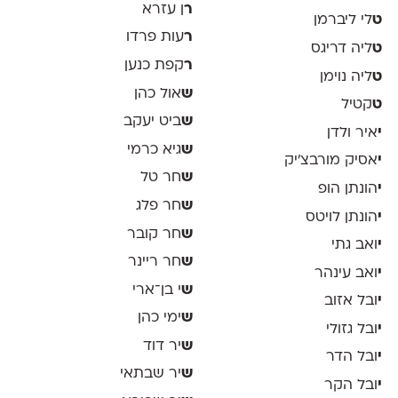
ר
ן עזרא
ט
לי ליברמן
ר
עות פרדו
ט
ליה דריגס
ר
קפת כנען
ט
ליה נוימן
ש
אול כהן
ט
קטיל
ש
ביט יעקב
י
איר ולדן
ש
גיא כרמי
י
אסיק מורבצ'יק
ש
חר טל
י
הונתן הופ
ש
חר פלג
י
הונתן לויטס
ש
חר קובר
י
ואב גתי
ש
חר ריינר
י
ואב עינהר
ש
י בן־ארי
י
ובל אזוב
ש
ימי כהן
י
ובל גזולי
ש
יר דוד
י
ובל הדר
ש
יר שבתאי
י
ובל הקר