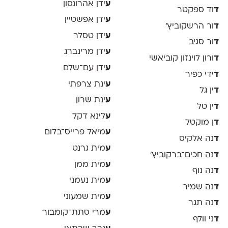
ע
ידן אהרונסון
ד
וד ספקטר
ע
ידן אפשטיין
ד
ור הרשקוביץ׳
ע
ידן טסלר
ד
ור סגיב
ע
ידן מרינברג
ד
ורון לוינזון קוביאשי
ע
ידן עם־שלם
ד
ידי כפיר
ע
ינת צרפתי
ד
ין גל
ע
ינת שרון
ד
ין טל
ע
לינא דקל
ד
ן מוקטל
ע
מיאל פרייס־בלום
ד
נה אלקיס
ע
מית גרנט
ד
נה חכים־ברקוביץ׳
ע
מית ממן
ד
נה נוף
ע
מית נעמני
ד
נה שמיר
ע
מית שמעוני
ד
נה תגר
ע
מרי סתת־קומבור
ד
ני וולף