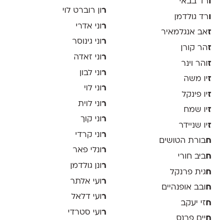
ו
רד בבאי
ר
ון רוברט לוי
ו
רד גולדמן
ר
וני אדרי
ז
אב אנגלמאיר
ר
וני גינוסר
ז
הר קורן
ר
וני זאדה
ז
והר וינר
ר
וני לבון
ז
יו משה
ר
וני לוי
ז
יו פינקל
ר
וני לוית
ז
יו שמח
ר
וני קוך
ז
יו שניידר
ר
וני קרדי
ח
בורת הטושים
ר
ונלי פאר
ח
ביב חורי
ר
ונן גולדמן
ח
גית פרנקל
ר
ועי אלתר
ח
ובב אופנהיים
ר
ועי דלאל
ח
זי יעקב
ר
ועי סטרדי
ח
יים פרנס