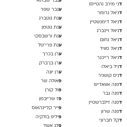
ע
נבר שבתאי
ד
ני מירב (הטייס)
ע
נבר שפר
ד
ניאל גרומר
ע
נת גוטברג
ד
ניאל דימנשטיין
ע
נת גוטמן
ד
ניאל ויינברג
ע
נת ורשבסקי
ד
ניאל נחום
ע
נת פרי־טל
ד
ניאל סוויד
ע
רן בכרך
ד
ניאל רייכנר
ע
רן בן־ברק
ד
ניל ביאלו
ע
רן יונה
ד
ניס קושניר
פ
אולה שר
ד
פנה אוואדיש
פ
ול קורן
ד
פנה גבר
פ
ז שרייבמן
ד
פנה זילברשטיין
פ
ייר קליינהאוס
ד
פנה שרון
פ
יליפ בולקיה
ד
קל חברוני
פ
לג אשד