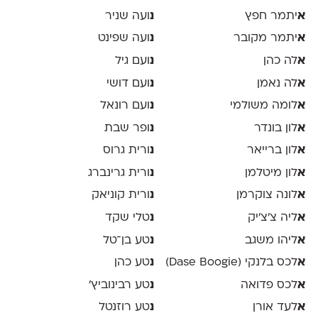
א
יתמר חפץ
נ
ועה שניר
א
יתמר מקובר
נ
ועה שפינט
א
לה כהן
נ
ועם גיל
א
לה נאמן
נ
ועם דושי
א
לומה משולמי
נ
ועם רונאל
א
לון בונדר
נ
ופר שבת
א
לון ברייאר
נ
ורית גרוס
א
לון מיטלמן
נ
ורית גרינברג
א
לונה צוקרמן
נ
ורית קוניאק
א
ליה צ׳צ׳יק
נ
טלי שקד
א
ליהו משגב
נ
טע בן־טל
א
לכס בלנקי (Dase Boogie)
נ
טע כהן
א
לכס פדואה
נ
טע רבינוביץ׳
א
לעד אורן
נ
טע רוזנטל