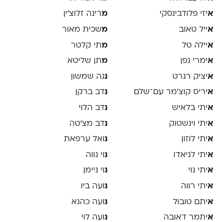
א
יזי פלודבינסקי
מ
רינה זלוצ׳ין
א
ייל טאוב
מ
שכית מאור
א
יילה טל
מ
תי קלטר
א
ימרי גפן
מ
תן שליטא
א
יציק רנרט
נ
גה שמשון
א
יריס קוצ׳מר עם־שלם
נ
דב ברקן
א
יתי בלאיש
נ
דב הלוי
א
יתי וינשטוק
נ
דב מצ׳טה
א
יתי לוזון
נ
ואל ערפאת
א
יתי לניאדו
נ
וי נווה
א
יתי נוי
נ
וי ניימן
א
יתי רווה
נ
ועה ביו
א
יתם טובול
נ
ועה כהנא
א
יתמר דאובה
נ
ועה לוי