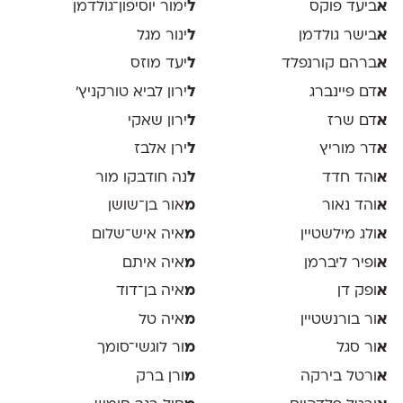
א
ביעד פוקס
ל
ימור יוסיפון־גולדמן
א
בישר גולדמן
ל
ינור מגל
א
ברהם קורנפלד
ל
יעד מוזס
א
דם פיינברג
ל
ירון לביא טורקניץ׳
א
דם שרז
ל
ירון שאקי
א
דר מוריץ
ל
ירן אלבז
א
והד חדד
ל
נה חודבקו מור
א
והד נאור
מ
אור בן־שושן
א
ולג מילשטיין
מ
איה איש־שלום
א
ופיר ליברמן
מ
איה איתם
א
ופק דן
מ
איה בן־דוד
א
ור בורנשטיין
מ
איה טל
א
ור סגל
מ
ור לוגשי־סומך
א
ורטל בירקה
מ
ורן ברק