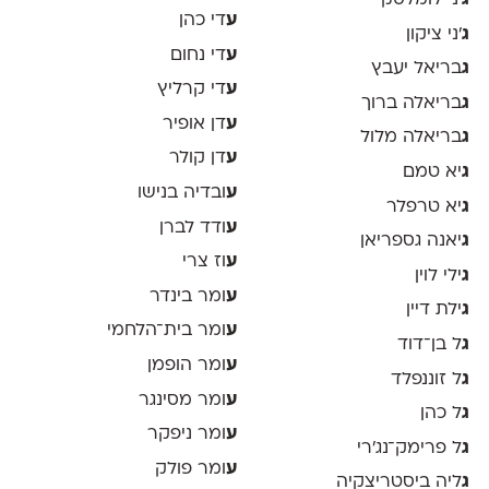
ע
די כהן
ג
׳ני ציקון
ע
די נחום
ג
בריאל יעבץ
ע
די קרליץ
ג
בריאלה ברוך
ע
דן אופיר
ג
בריאלה מלול
ע
דן קולר
ג
יא טמם
ע
ובדיה בנישו
ג
יא טרפלר
ע
ודד לברן
ג
יאנה גספריאן
ע
וז צרי
ג
ילי לוין
ע
ומר בינדר
ג
ילת דיין
ע
ומר בית־הלחמי
ג
ל בן־דוד
ע
ומר הופמן
ג
ל זוננפלד
ע
ומר מסינגר
ג
ל כהן
ע
ומר ניפקר
ג
ל פרימק־נג׳רי
ע
ומר פולק
ג
ליה ביסטריצקיה