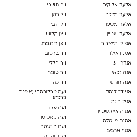
א
לעד אליקים
נ
יב תשבי
א
לעד מלכה
נ
יל כהן
א
לעד משען
נ
ילי דביר
א
לעד שטיין
נ
יצן קלוש
א
מילי ת׳יאדור
נ
יצן רוזנברג
א
מנון אילוז
נ
יר ברטוב
א
נדרי ושי
נ
יר הללי
א
נה זכאי
נ
יר טובר
א
נה חורש
נ
יר כהן
א
ני דבילנסקי
נ
עה טרלובסקי (אופנת
ברכה)
א
ניל רינת
נ
עה פלד
א
סיה אייזנשטיין
נ
עה קאסוטו
א
סנת פייטלסון
נ
עם בן־עטר
א
סף ארביב
נ
עם ווקסלר