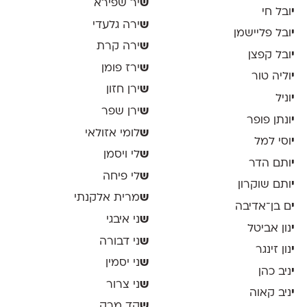
ש
יר שפירא
י
ובל חי
ש
ירה גלעדי
י
ובל פליישמן
ש
ירה קרת
י
ובל קפצן
ש
ירז פומן
י
וליה טור
ש
ירן חזון
י
וניל
ש
ירן שפר
י
ונתן פופר
ש
לומי אזולאי
י
וסי למל
ש
לי ויסמן
י
ותם הדר
ש
לי פיחה
י
ותם שוקרון
ש
מרית אלקנתי
י
ם בן־אדיבה
ש
ני איבגי
י
נון אביטל
ש
ני דבורה
י
נון זינגר
ש
ני יסמין
י
ניב כהן
ש
ני צרור
י
ניב קאוה
ש
קד מרק