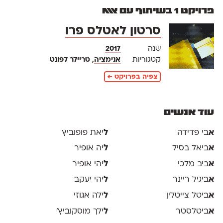
פרויקט 1 בשיתוף עם אאא
סרטון לאטלס פרו
שנה
2017
קטגוריות
אנימציה
, טריילר לפונט
צפיה בפרויקט ←
עוד אנשים
א
בי פדידה
ל
יאת פופוביץ
א
ביאל בסיל
ל
יה אופיר
א
ביב מלכי
ל
יהי אופיר
א
ביגיל ריינר
ל
יהי יעקב
א
ביטל צייטלין
ל
ילה אגוזי
א
ביטלסטר
ל
ילך מוסקוביץ'