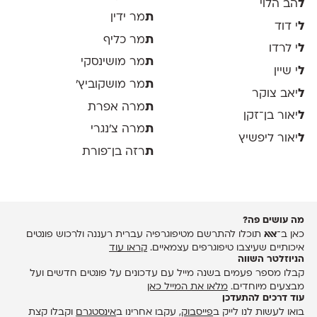
ל
הב הלוי
ת
מר ידין
ל
י דוד
ת
מר כליף
ל
י לרדו
ת
מר מושינסקי
ל
י שיין
ת
מר מושקוביץ'
ל
יאב צוקר
ת
מרה אפרת
ל
יאור בן־זקן
ת
מרה צ׳נגרי
ל
יאור ליפשיץ
ת
רזה בן־פורת
מה עושים פה?
כאן ב־
אאא
תוכלו להתרשם מטיפוגרפיה עברית רעננה ולרכוש פונטים
איכותיים שעיצבו טיפוגרפים עצמאיים.
קראו עוד
הניוזלטר השווה
קבלו מספר פעמים בשנה מייל עם עדכונים על פונטים חדשים ועל
מבצעים מיוחדים.
מלאו את המייל כאן
עוד דרכים להתעדכן
בואו לעשות לנו לייק ב
פייסבוק
, עקבו אחרינו ב
אינסטגרם
וקבלו קצת