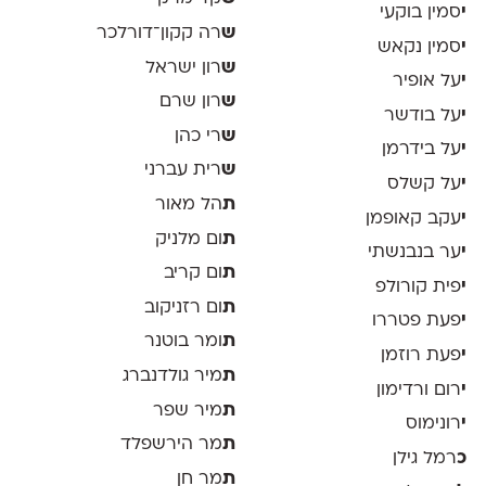
י
סמין בוקעי
ש
רה קקון־דורלכר
י
סמין נקאש
ש
רון ישראל
י
על אופיר
ש
רון שרם
י
על בודשר
ש
רי כהן
י
על בידרמן
ש
רית עברני
י
על קשלס
ת
הל מאור
י
עקב קאופמן
ת
ום מלניק
י
ער בנבנשתי
ת
ום קריב
י
פית קורולפ
ת
ום רזניקוב
י
פעת פטררו
ת
ומר בוטנר
י
פעת רוזמן
ת
מיר גולדנברג
י
רום ורדימון
ת
מיר שפר
י
רונימוס
ת
מר הירשפלד
כ
רמל גילן
ת
מר חן