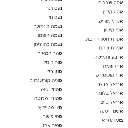
א
סף וינברום
נ
עם וינר
א
סף קליין
נ
עם נוי
א
סתי מוריק
נ
עמה בן־משה
א
פי קישון
נ
עמה הופמן
א
פרת חסון דה־בוטן
נ
עמה כהן־ניסן
א
פרת שהם
ס
הר המאירי
א
רבע וחמישה
ס
והיני טל
א
רז שמח
ס
וזן בליי
א
רי קושמירק
ס
וניה קורשנבוים
א
ריאל אדלר
ס
טודיו etc
א
ריאל בלונדר
ס
טודיו מג'נטה
א
ריאל טייב
ס
יון מטייביץ׳
א
שגר זמנה
ס
פי פישר
ב
ועז עזרא
ס
פיר ארזי