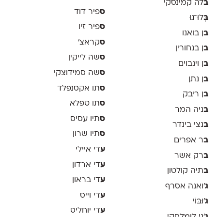
ב
לה קמינסקי
ס
פיר דוד
ב
ְּלוּ־גוּ
ס
פיר זיו
ב
ן בואנו
ס
קראצ׳
ב
ן בנחורין
ס
שה לייקין
ב
ן וינבוים
ס
שה סמידוצקי
ב
ן נתן
ס
תו אקסנפלד
ב
ן ריבק
ס
תו טפלא
ב
ניה המר
ס
תיו עסיס
ב
נצי בינדר
ס
תיו שרון
ב
ר אפרים
ע
די איילי
ב
רק אשר
ע
די ארדון
ב
תיה קולטון
ע
די בראון
ג
'ואנה אסרף
ע
די וייס
ג
'וּבּוֹי
ע
די יוחליס
ג
׳ני לומלסקי