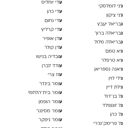
ע
די יוחליס
ג
׳ני לומלסקי
ע
די כהן
ג
׳ני ציקון
ע
די נחום
ג
בריאל יעבץ
ע
די קרליץ
ג
בריאלה ברוך
ע
דן אופיר
ג
בריאלה מלול
ע
דן קולר
ג
יא טמם
ע
ובדיה בנישו
ג
יא טרפלר
ע
ודד לברן
ג
יאנה גספריאן
ע
וז צרי
ג
ילי לוין
ע
ומר בינדר
ג
ילת דיין
ע
ומר בית־הלחמי
ג
ל בן־דוד
ע
ומר הופמן
ג
ל זוננפלד
ע
ומר מסינגר
ג
ל כהן
ע
ומר ניפקר
ג
ל פרימק־נג׳רי