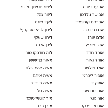
א
ביעד פוקס
ל
ימור יוסיפון־גולדמן
א
בישר גולדמן
ל
ינור מגל
א
ברהם קורנפלד
ל
יעד מוזס
א
דם פיינברג
ל
ירון לביא טורקניץ׳
א
דם שרז
ל
ירון שאקי
א
דר מוריץ
ל
ירן אלבז
א
והד חדד
ל
נה חודבקו מור
א
והד נאור
מ
אור בן־שושן
א
ולג מילשטיין
מ
איה איש־שלום
א
ופיר ליברמן
מ
איה איתם
א
ופק דן
מ
איה בן־דוד
א
ור בורנשטיין
מ
איה טל
א
ור סגל
מ
ור לוגשי־סומך
א
ורטל בירקה
מ
ורן ברק