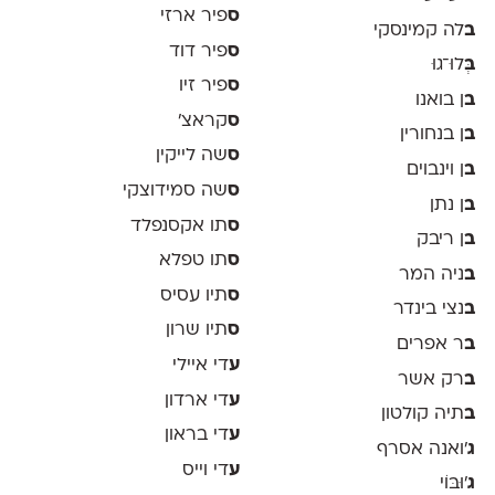
ס
פיר ארזי
ב
לה קמינסקי
ס
פיר דוד
ב
ְּלוּ־גוּ
ס
פיר זיו
ב
ן בואנו
ס
קראצ׳
ב
ן בנחורין
ס
שה לייקין
ב
ן וינבוים
ס
שה סמידוצקי
ב
ן נתן
ס
תו אקסנפלד
ב
ן ריבק
ס
תו טפלא
ב
ניה המר
ס
תיו עסיס
ב
נצי בינדר
ס
תיו שרון
ב
ר אפרים
ע
די איילי
ב
רק אשר
ע
די ארדון
ב
תיה קולטון
ע
די בראון
ג
'ואנה אסרף
ע
די וייס
ג
'וּבּוֹי