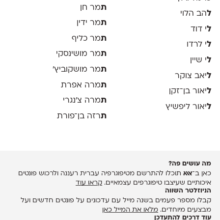
ת
מר חן
ל
הב הלוי
ת
מר ידין
ל
י דוד
ת
מר כליף
ל
י לרדו
ת
מר מושינסקי
ל
י שיין
ת
מר מושקוביץ'
ל
יאב צוקר
ת
מרה אפרת
ל
יאור בן־זקן
ת
מרה צ׳נגרי
ל
יאור ליפשיץ
ת
רזה בן־פורת
מה עושים פה?
כאן ב־
אאא
תוכלו להתרשם מטיפוגרפיה עברית רעננה ולרכוש פונטים
איכותיים שעיצבו טיפוגרפים עצמאיים.
קראו עוד
הניוזלטר השווה
קבלו מספר פעמים בשנה מייל עם עדכונים על פונטים חדשים ועל
מבצעים מיוחדים.
מלאו את המייל כאן
עוד דרכים להתעדכן