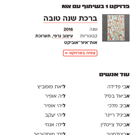
פרויקט 1 בשיתוף עם אאא
ברכת שנה טובה
שנה
2016
קטגוריות
עיצוב גרפי
, תערוכת
אות־איור־אוביקט
צפיה בפרויקט ←
עוד אנשים
א
בי פדידה
ל
יאת פופוביץ
א
ביאל בסיל
ל
יה אופיר
א
ביב מלכי
ל
יהי אופיר
א
ביגיל ריינר
ל
יהי יעקב
א
ביטל צייטלין
ל
ילה אגוזי
א
ביטלסטר
ל
ילך מוסקוביץ'