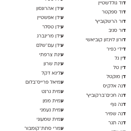
ד
וד גולדשטיין
ע
ידן אהרונסון
ד
וד ספקטר
ע
ידן אפשטיין
ד
ור הרשקוביץ׳
ע
ידן טסלר
ד
ור סגיב
ע
ידן מרינברג
ד
ורון לוינזון קוביאשי
ע
ידן עם־שלם
ד
ידי כפיר
ע
ינת צרפתי
ד
ין גל
ע
ינת שרון
ד
ין טל
ע
לינא דקל
ד
ן מוקטל
ע
מיאל פרייס־בלום
ד
נה אלקיס
ע
מית גרנט
ד
נה חכים־ברקוביץ׳
ע
מית ממן
ד
נה נוף
ע
מית נעמני
ד
נה שמיר
ע
מית שמעוני
ד
נה תגר
ע
מרי סתת־קומבור