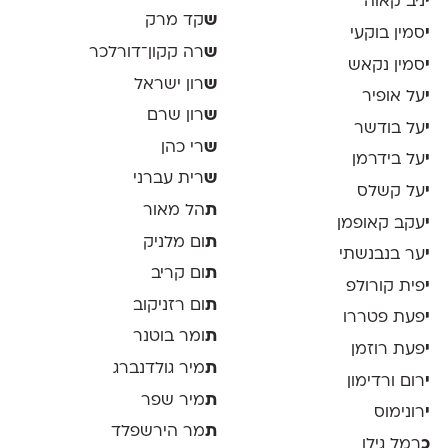
י
ניב קאוה
ש
קד מרק
י
סמין בוקעי
ש
רה קקון־דורלכר
י
סמין נקאש
ש
רון ישראל
י
על אופיר
ש
רון שרם
י
על בודשר
ש
רי כהן
י
על בידרמן
ש
רית עברני
י
על קשלס
ת
הל מאור
י
עקב קאופמן
ת
ום מלניק
י
ער בנבנשתי
ת
ום קריב
י
פית קורולפ
ת
ום רזניקוב
י
פעת פטררו
ת
ומר בוטנר
י
פעת רוזמן
ת
מיר גולדנברג
י
רום ורדימון
ת
מיר שפר
י
רונימוס
ת
מר הירשפלד
כ
רמל גילן