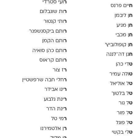
ר
ועי סטרדי
ח
יים פרנס
ר
ות שונבלום
ח
ן ליבמן
ר
ותי קנטור
ח
ן מגיע
ר
ותם ביקסנשפנר
ח
ן מכבי
ר
ותם הקמן
ח
ן קופולוביץ'
ר
ותם כהן סואיה
ח
נן דה־לנגה
ר
ותם קראוס
ט
די כהן
ר
ז צור
ט
ולה עמיר
ר
חלי חבה שרפשטיין
ט
ל אוליאל
ר
ינו אבידר
ט
ל בלטוך
ר
ינת גלבוע
ט
ל גור
ר
ינת הדר
ט
ל מור
ר
מי טל
ט
ל פוגל
ר
ן אלטמירנו
ט
לי בקשי