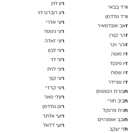
ר
ון לוין
ו
רד בבאי
ר
ון רוברט לוי
ו
רד גולדמן
ר
וני אדרי
ז
אב אנגלמאיר
ר
וני גינוסר
ז
הר קורן
ר
וני זאדה
ז
והר וינר
ר
וני לבון
ז
יו משה
ר
וני לוי
ז
יו פינקל
ר
וני לוית
ז
יו שמח
ר
וני קוך
ז
יו שניידר
ר
וני קרדי
ח
בורת הטושים
ר
ונלי פאר
ח
ביב חורי
ר
ונן גולדמן
ח
גית פרנקל
ר
ועי אלתר
ח
ובב אופנהיים
ר
ועי דלאל
ח
זי יעקב