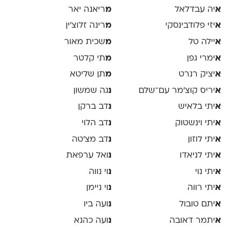
א
יה עבדלאל
מ
ריאנה יאר
א
יזי פלודבינסקי
מ
רינה זלוצ׳ין
א
יילה טל
מ
שכית מאור
א
ימרי גפן
מ
תי קלטר
א
יציק רנרט
מ
תן שליטא
א
יריס קוצ׳מר עם־שלם
נ
גה שמשון
א
יתי בלאיש
נ
דב ברקן
א
יתי וינשטוק
נ
דב הלוי
א
יתי לוזון
נ
דב מצ׳טה
א
יתי לניאדו
נ
ואל ערפאת
א
יתי נוי
נ
וי נווה
א
יתי רווה
נ
וי ניימן
א
יתם טובול
נ
ועה ביו
א
יתמר דאובה
נ
ועה כהנא