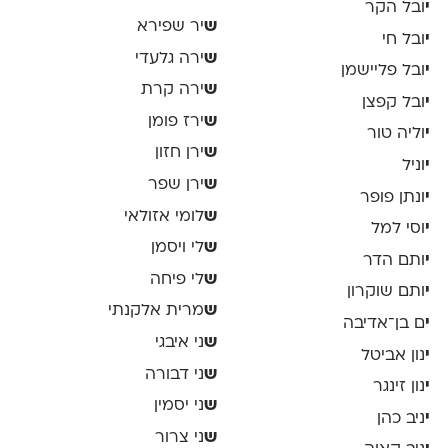
י
ובל הקר
ש
יר שפירא
י
ובל חי
ש
ירה גלעדי
י
ובל פליישמן
ש
ירה קרת
י
ובל קפצן
ש
ירז פומן
י
וליה טור
ש
ירן חזון
י
וניל
ש
ירן שפר
י
ונתן פופר
ש
לומי אזולאי
י
וסי למל
ש
לי ויסמן
י
ותם הדר
ש
לי פיחה
י
ותם שוקרון
ש
מרית אלקנתי
י
ם בן־אדיבה
ש
ני איבגי
י
נון אביטל
ש
ני דבורה
י
נון זינגר
ש
ני יסמין
י
ניב כהן
ש
ני צרור