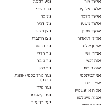
א
לעד אורן
נ
טע רוזנטל
א
לעד אליקים
נ
יב תשבי
א
לעד מלכה
נ
יל כהן
א
לעד משען
נ
ילי דביר
א
לעד שטיין
נ
יצן קלוש
א
מילי ת׳יאדור
נ
יצן רוזנברג
א
מנון אילוז
נ
יר ברטוב
א
נדרי ושי
נ
יר הללי
א
נה זכאי
נ
יר טובר
א
נה חורש
נ
יר כהן
א
ני דבילנסקי
נ
עה טרלובסקי (אופנת
ברכה)
א
ניל רינת
נ
עה פלד
א
סיה אייזנשטיין
נ
עה קאסוטו
א
סנת פייטלסון
נ
עם בן־עטר