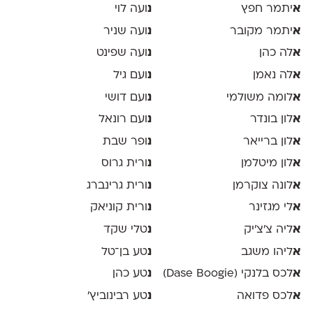
א
יתמר חפץ
נ
ועה לוי
א
יתמר מקובר
נ
ועה שניר
א
לה כהן
נ
ועה שפינט
א
לה נאמן
נ
ועם גיל
א
לומה משולמי
נ
ועם דושי
א
לון בונדר
נ
ועם רונאל
א
לון ברייאר
נ
ופר שבת
א
לון מיטלמן
נ
ורית גרוס
א
לונה צוקרמן
נ
ורית גרינברג
א
לי מגזינר
נ
ורית קוניאק
א
ליה צ׳צ׳יק
נ
טלי שקד
א
ליהו משגב
נ
טע בן־טל
א
לכס בלנקי (Dase Boogie)
נ
טע כהן
א
לכס פדואה
נ
טע רבינוביץ׳