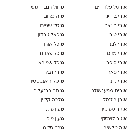
א
ורטל פלדהיים
מ
חול רגב חומש
א
ורי בן־ישי
מ
יה מרום
א
ורי בן־צבי
מ
יטל שפירו
א
ורי טור
מ
יכאל גורדון
א
ורי לבני
מ
יכל אורן
א
ורי מדמון
מ
יכל פאוזנר
א
ורי סופר
מ
יכל שפירא
א
ורי פאר
מ
ירי דביר
א
ורי קינן
מ
ישל ד׳אנסטסיו
א
ורית מגיע־שולב
מ
יתר בר־עליה
א
ורן רוזנסל
מ
לכה קליין
א
יגור טפיקין
מ
עין פוגל
א
יגור לוינסקי
מ
עין פוס
א
יה טלשיר
מ
רב סלומון