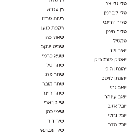
ר
ן מלול
ט
לי גלייצר
ר
ן עזרא
ט
לי ליברמן
ר
עות פרדו
ט
ליה דריגס
ר
קפת כנען
ט
ליה נוימן
ש
אול כהן
ט
קטיל
ש
ביט יעקב
י
איר ולדן
ש
גיא כרמי
י
אסיק מורבצ'יק
ש
חר טל
י
הונתן הופ
ש
חר פלג
י
הונתן לויטס
ש
חר קובר
י
ואב גתי
ש
חר ריינר
י
ואב עינהר
ש
י בן־ארי
י
ובל אזוב
ש
ימי כהן
י
ובל גזולי
ש
יר דוד
י
ובל הדר
ש
יר שבתאי