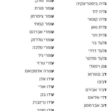
ע
ומר פולק
ג
ליה ביסטריצקיה
ע
ומר פורת
ג
ליה לוז
ע
ומר צימרמן
ג
ליה קנטור
ע
ומר קמחי
ג
לית גאון
ע
ומרי אברהם
ג
לית וינר
ע
ומרי גולדזק
ג
לעד בר
ע
ומרי מלכה
ג
לעד דוידי
ע
ופרי גיל
ג
לעד פודגור
ע
זרי טרזי
ג
פן רפאלי
ע
טרה אלמקיאס
ד
ב גנשרוא
ע
ידו אדן
ד
ביבו
ע
ידו אורי
ד
ביר אבירם
ע
ידו בק
ד
די אליאס
ע
ידו גרינברג
ד
וב אברמסון
ע
ידו ספיר