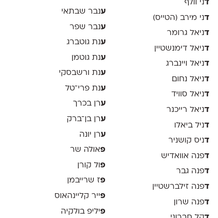
ד
ני וולף
ע
נבר שבתאי
ד
ני מירב (הטייס)
ע
נבר שפר
ד
ניאל גרומר
ע
נת גוטברג
ד
ניאל דימנשטיין
ע
נת גוטמן
ד
ניאל ויינברג
ע
נת ורשבסקי
ד
ניאל נחום
ע
נת פרי־טל
ד
ניאל סוויד
ע
רן בכרך
ד
ניאל רייכנר
ע
רן בן־ברק
ד
ניל ביאלו
ע
רן יונה
ד
ניס קושניר
פ
אולה שר
ד
פנה אוואדיש
פ
ול קורן
ד
פנה גבר
פ
ז שרייבמן
ד
פנה זילברשטיין
פ
ייר קליינהאוס
ד
פנה שרון
פ
יליפ בולקיה
ד
קל חברוני