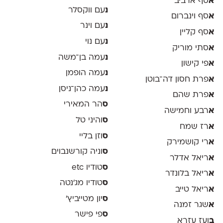
א
סף ארביב
נ
עם ווקסלר
א
סף וינברום
נ
עם וינר
א
סף קליין
נ
עם נוי
א
סתי מוריק
נ
עמה בן־משה
א
פי קישון
נ
עמה הופמן
א
פרת חסון דה־בוטן
נ
עמה כהן־ניסן
א
פרת שהם
ס
הר המאירי
א
רבע וחמישה
ס
והיני טל
א
רז שמח
ס
וזן בליי
א
רי קושמירק
ס
וניה קורשנבוים
א
ריאל אדלר
ס
טודיו etc
א
ריאל בלונדר
ס
טודיו מג'נטה
א
ריאל טייב
ס
יון מטייביץ׳
א
שגר זמנה
ס
פי פישר
ב
ועז עזרא