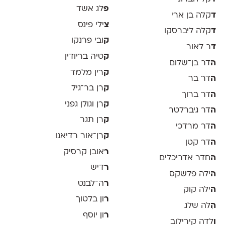
פ
לג אשד
ד
קלה בן ארי
צ
ילי פינס
ד
קלה ליברסקו
ק
ובי פרנקו
ד
ר לאור
ק
טיה בריודין
ה
דר בן־שלום
ק
רין מלמד
ה
דר בר
ק
רן בר־גיל
ה
דר ברוך
ק
רן וגולן גפני
ה
דר גיברלטר
ק
רן תגר
ה
דר מרדכי
ק
רן־אור רדיאנו
ה
דר קטן
ר
אובן קרסיק
ה
חדר אדריכלים
ר
דיש
ה
ילה פלשקס
ר
ה־לבנט
ה
ילה קוק
ר
ון בלטוך
ה
ִלה שלג
ר
ון יוסף
ו
לדה קירילוב