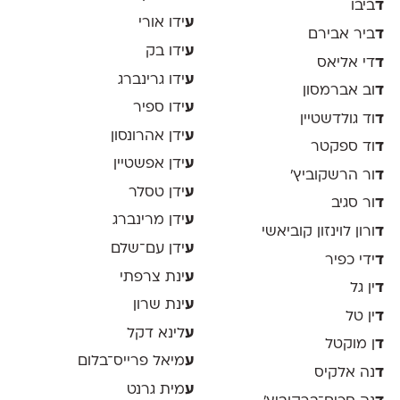
ד
ביבו
ע
ידו אורי
ד
ביר אבירם
ע
ידו בק
ד
די אליאס
ע
ידו גרינברג
ד
וב אברמסון
ע
ידו ספיר
ד
וד גולדשטיין
ע
ידן אהרונסון
ד
וד ספקטר
ע
ידן אפשטיין
ד
ור הרשקוביץ׳
ע
ידן טסלר
ד
ור סגיב
ע
ידן מרינברג
ד
ורון לוינזון קוביאשי
ע
ידן עם־שלם
ד
ידי כפיר
ע
ינת צרפתי
ד
ין גל
ע
ינת שרון
ד
ין טל
ע
לינא דקל
ד
ן מוקטל
ע
מיאל פרייס־בלום
ד
נה אלקיס
ע
מית גרנט