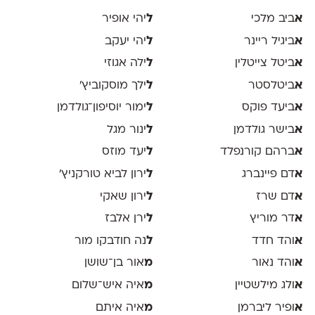
א
ביב מלכי
ל
יהי אופיר
א
ביגיל ריינר
ל
יהי יעקב
א
ביטל צייטלין
ל
ילה אגוזי
א
ביטלסטר
ל
ילך מוסקוביץ'
א
ביעד פוקס
ל
ימור יוסיפון־גולדמן
א
בישר גולדמן
ל
ינור מגל
א
ברהם קורנפלד
ל
יעד מוזס
א
דם פיינברג
ל
ירון לביא טורקניץ׳
א
דם שרז
ל
ירון שאקי
א
דר מוריץ
ל
ירן אלבז
א
והד חדד
ל
נה חודבקו מור
א
והד נאור
מ
אור בן־שושן
א
ולג מילשטיין
מ
איה איש־שלום
א
ופיר ליברמן
מ
איה איתם