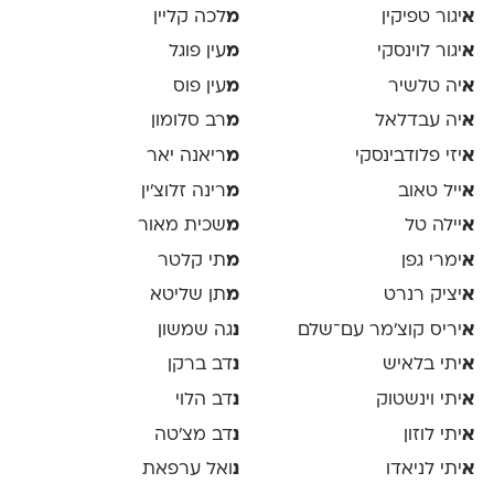
א
יגור טפיקין
מ
לכה קליין
א
יגור לוינסקי
מ
עין פוגל
א
יה טלשיר
מ
עין פוס
א
יה עבדלאל
מ
רב סלומון
א
יזי פלודבינסקי
מ
ריאנה יאר
א
ייל טאוב
מ
רינה זלוצ׳ין
א
יילה טל
מ
שכית מאור
א
ימרי גפן
מ
תי קלטר
א
יציק רנרט
מ
תן שליטא
א
יריס קוצ׳מר עם־שלם
נ
גה שמשון
א
יתי בלאיש
נ
דב ברקן
א
יתי וינשטוק
נ
דב הלוי
א
יתי לוזון
נ
דב מצ׳טה
א
יתי לניאדו
נ
ואל ערפאת