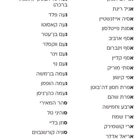
ברכה)
א
ניל רינת
נ
עה פלד
א
סיה אייזנשטיין
נ
עה קאסוטו
א
סנת פייטלסון
נ
עם בן־עטר
א
סף ארביב
נ
עם ווקסלר
א
סף וינברום
נ
עם וינר
א
סף קליין
נ
עם נוי
א
סתי מוריק
נ
עמה בן־משה
א
פי קישון
נ
עמה הופמן
א
פרת חסון דה־בוטן
נ
עמה כהן־ניסן
א
פרת שהם
ס
הר המאירי
א
רבע וחמישה
ס
והיני טל
א
רז שמח
ס
וזן בליי
א
רי קושמירק
ס
וניה קורשנבוים
א
ריאל אדלר