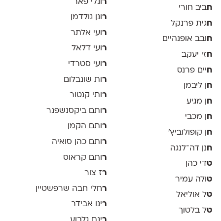
ר
ונלי פאר
ח
ביב חורי
ר
ונן גולדמן
ח
גית פרנקל
ר
ועי אלתר
ח
ובב אופנהיים
ר
ועי דלאל
ח
זי יעקב
ר
ועי סטרדי
ח
יים פרנס
ר
ות שונבלום
ח
ן ליבמן
ר
ותי קנטור
ח
ן מגיע
ר
ותם ביקסנשפנר
ח
ן מכבי
ר
ותם הקמן
ח
ן קופולוביץ'
ר
ותם כהן סואיה
ח
נן דה־לנגה
ר
ותם קראוס
ט
די כהן
ר
ז צור
ט
ולה עמיר
ר
חלי חבה שרפשטיין
ט
ל אוליאל
ר
ינו אבידר
ט
ל בלטוך
ר
ינת גלבוע