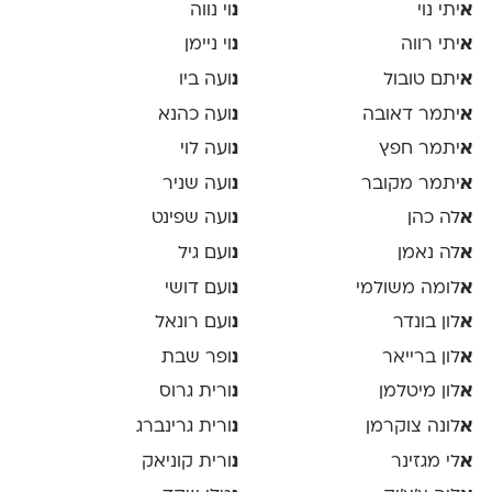
א
יתי נוי
נ
וי נווה
א
יתי רווה
נ
וי ניימן
א
יתם טובול
נ
ועה ביו
א
יתמר דאובה
נ
ועה כהנא
א
יתמר חפץ
נ
ועה לוי
א
יתמר מקובר
נ
ועה שניר
א
לה כהן
נ
ועה שפינט
א
לה נאמן
נ
ועם גיל
א
לומה משולמי
נ
ועם דושי
א
לון בונדר
נ
ועם רונאל
א
לון ברייאר
נ
ופר שבת
א
לון מיטלמן
נ
ורית גרוס
א
לונה צוקרמן
נ
ורית גרינברג
א
לי מגזינר
נ
ורית קוניאק