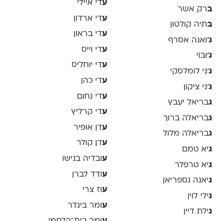
ע
די איילי
ב
רק אשר
ע
די ארדון
ב
תיה קולטון
ע
די בראון
ג
'ואנה אסרף
ע
די וייס
ג
'וּבּוֹי
ע
די יוחליס
ג
׳ני לומלסקי
ע
די כהן
ג
׳ני ציקון
ע
די נחום
ג
בריאל יעבץ
ע
די קרליץ
ג
בריאלה ברוך
ע
דן אופיר
ג
בריאלה מלול
ע
דן קולר
ג
יא טמם
ע
ובדיה בנישו
ג
יא טרפלר
ע
ודד לברן
ג
יאנה גספריאן
ע
וז צרי
ג
ילי לוין
ע
ומר בינדר
ג
ילת דיין