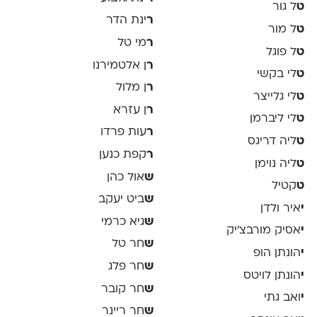
ט
ל גור
ר
ינת הדר
ט
ל מור
ר
מי טל
ט
ל פוגל
ר
ן אלטמירנו
ט
לי בקשי
ר
ן מלול
ט
לי גלייצר
ר
ן עזרא
ט
לי ליברמן
ר
עות פרדו
ט
ליה דריגס
ר
קפת כנען
ט
ליה נוימן
ש
אול כהן
ט
קטיל
ש
ביט יעקב
י
איר ולדן
ש
גיא כרמי
י
אסיק מורבצ'יק
ש
חר טל
י
הונתן הופ
ש
חר פלג
י
הונתן לויטס
ש
חר קובר
י
ואב גתי
ש
חר ריינר