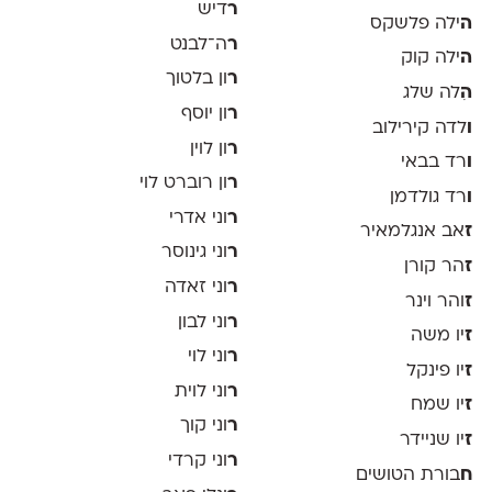
ר
דיש
ה
ילה פלשקס
ר
ה־לבנט
ה
ילה קוק
ר
ון בלטוך
ה
ִלה שלג
ר
ון יוסף
ו
לדה קירילוב
ר
ון לוין
ו
רד בבאי
ר
ון רוברט לוי
ו
רד גולדמן
ר
וני אדרי
ז
אב אנגלמאיר
ר
וני גינוסר
ז
הר קורן
ר
וני זאדה
ז
והר וינר
ר
וני לבון
ז
יו משה
ר
וני לוי
ז
יו פינקל
ר
וני לוית
ז
יו שמח
ר
וני קוך
ז
יו שניידר
ר
וני קרדי
ח
בורת הטושים