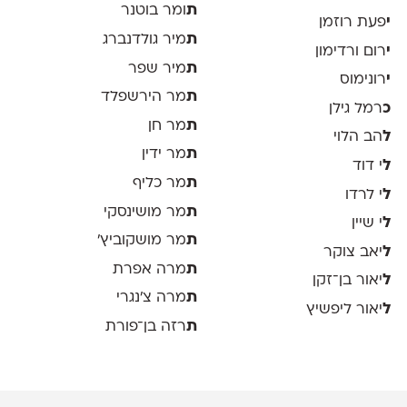
ת
ומר בוטנר
י
פעת רוזמן
ת
מיר גולדנברג
י
רום ורדימון
ת
מיר שפר
י
רונימוס
ת
מר הירשפלד
כ
רמל גילן
ת
מר חן
ל
הב הלוי
ת
מר ידין
ל
י דוד
ת
מר כליף
ל
י לרדו
ת
מר מושינסקי
ל
י שיין
ת
מר מושקוביץ'
ל
יאב צוקר
ת
מרה אפרת
ל
יאור בן־זקן
ת
מרה צ׳נגרי
ל
יאור ליפשיץ
ת
רזה בן־פורת