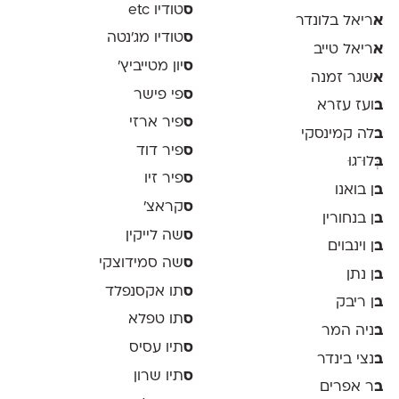
ס
טודיו etc
א
ריאל בלונדר
ס
טודיו מג'נטה
א
ריאל טייב
ס
יון מטייביץ׳
א
שגר זמנה
ס
פי פישר
ב
ועז עזרא
ס
פיר ארזי
ב
לה קמינסקי
ס
פיר דוד
ב
ְּלוּ־גוּ
ס
פיר זיו
ב
ן בואנו
ס
קראצ׳
ב
ן בנחורין
ס
שה לייקין
ב
ן וינבוים
ס
שה סמידוצקי
ב
ן נתן
ס
תו אקסנפלד
ב
ן ריבק
ס
תו טפלא
ב
ניה המר
ס
תיו עסיס
ב
נצי בינדר
ס
תיו שרון
ב
ר אפרים