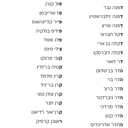
פ
ול קורן
ד
פנה גבר
פ
ז שרייבמן
ד
פנה זילברשטיין
פ
ייר קליינהאוס
ד
פנה שרון
פ
יליפ בולקיה
ד
קל חברוני
פ
לג אשד
ד
קלה בן ארי
צ
ילי פינס
ד
קלה ליברסקו
ק
ובי פרנקו
ד
ר לאור
ק
טיה בריודין
ה
דר בן־שלום
ק
רין מלמד
ה
דר בר
ק
רן בר־גיל
ה
דר ברוך
ק
רן וגולן גפני
ה
דר גיברלטר
ק
רן תגר
ה
דר מרדכי
ק
רן־אור רדיאנו
ה
דר קטן
ר
אובן קרסיק
ה
חדר אדריכלים