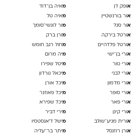
א
ופק דן
מ
איה בן־דוד
א
ור בורנשטיין
מ
איה טל
א
ור סגל
מ
ור לוגשי־סומך
א
ורטל בירקה
מ
ורן ברק
א
ורטל פלדהיים
מ
חול רגב חומש
א
ורי בן־ישי
מ
יה מרום
א
ורי טור
מ
יטל שפירו
א
ורי לבני
מ
יכאל גורדון
א
ורי מדמון
מ
יכל אורן
א
ורי סופר
מ
יכל פאוזנר
א
ורי פאר
מ
יכל שפירא
א
ורי קינן
מ
ירי דביר
א
ורית מגיע־שולב
מ
ישל ד׳אנסטסיו
א
ורן רוזנסל
מ
יתר בר־עליה