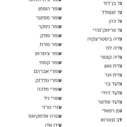
ע
ומר בית־הלחמי
ג
ל בן־דוד
ע
ומר הופמן
ג
ל זוננפלד
ע
ומר מסינגר
ג
ל כהן
ע
ומר ניפקר
ג
ל פרימק־נג׳רי
ע
ומר פולק
ג
ליה ביסטריצקיה
ע
ומר פורת
ג
ליה לוז
ע
ומר צימרמן
ג
ליה קנטור
ע
ומר קמחי
ג
לית גאון
ע
ומרי אברהם
ג
לית וינר
ע
ומרי גולדזק
ג
לעד בר
ע
ומרי מלכה
ג
לעד דוידי
ע
ופרי גיל
ג
לעד פודגור
ע
זרי טרזי
ג
פן רפאלי
ע
טרה אלמקיאס
ד
ב גנשרוא
ע
ידו אדן