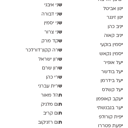
ש
ני איבגי
י
נון אביטל
ש
ני דבורה
י
נון זינגר
ש
ני יסמין
י
ניב כהן
ש
ני צרור
י
ניב קאוה
ש
קד מרק
י
סמין בוקעי
ש
רה קקון־דורלכר
י
סמין נקאש
ש
רון ישראל
י
על אופיר
ש
רון שרם
י
על בודשר
ש
רי כהן
י
על בידרמן
ש
רית עברני
י
על קשלס
ת
הל מאור
י
עקב קאופמן
ת
ום מלניק
י
ער בנבנשתי
ת
ום קריב
י
פית קורולפ
ת
ום רזניקוב
י
פעת פטררו