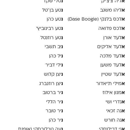
א
ליה צ׳צ׳יק
נ
טלי שקד
א
ליהו משגב
נ
טע בן־טל
א
לכס בלנקי (Dase Boogie)
נ
טע כהן
א
לכס פדואה
נ
טע רבינוביץ׳
א
לעד אורן
נ
טע רוזנטל
א
לעד אליקים
נ
יב תשבי
א
לעד מלכה
נ
יל כהן
א
לעד משען
נ
ילי דביר
א
לעד שטיין
נ
יצן קלוש
א
מילי ת׳יאדור
נ
יצן רוזנברג
א
מנון אילוז
נ
יר ברטוב
א
נדרי ושי
נ
יר הללי
א
נה זכאי
נ
יר טובר
א
נה חורש
נ
יר כהן
א
ני דבילנסקי
נ
עה טרלובסקי (אופנת