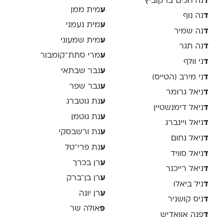
ד
נה חכים־ברקוביץ׳
ע
מית ממן
ד
נה נוף
ע
מית נעמני
ד
נה שמיר
ע
מית שמעוני
ד
נה תגר
ע
מרי סתת־קומבור
ד
ני וולף
ע
נבר שבתאי
ד
ני מירב (הטייס)
ע
נבר שפר
ד
ניאל גרומר
ע
נת גוטברג
ד
ניאל דימנשטיין
ע
נת גוטמן
ד
ניאל ויינברג
ע
נת ורשבסקי
ד
ניאל נחום
ע
נת פרי־טל
ד
ניאל סוויד
ע
רן בכרך
ד
ניאל רייכנר
ע
רן בן־ברק
ד
ניל ביאלו
ע
רן יונה
ד
ניס קושניר
פ
אולה שר
ד
פנה אוואדיש