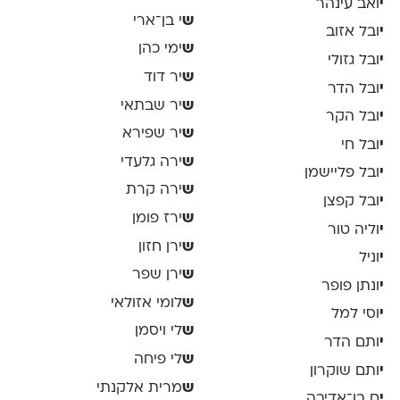
י
ואב עינהר
ש
י בן־ארי
י
ובל אזוב
ש
ימי כהן
י
ובל גזולי
ש
יר דוד
י
ובל הדר
ש
יר שבתאי
י
ובל הקר
ש
יר שפירא
י
ובל חי
ש
ירה גלעדי
י
ובל פליישמן
ש
ירה קרת
י
ובל קפצן
ש
ירז פומן
י
וליה טור
ש
ירן חזון
י
וניל
ש
ירן שפר
י
ונתן פופר
ש
לומי אזולאי
י
וסי למל
ש
לי ויסמן
י
ותם הדר
ש
לי פיחה
י
ותם שוקרון
ש
מרית אלקנתי
י
ם בן־אדיבה