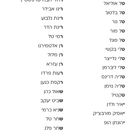
ר
חלי חבה שרפשטיין
ט
ל אוליאל
ר
ינו אבידר
ט
ל בלטוך
ר
ינת גלבוע
ט
ל גור
ר
ינת הדר
ט
ל מור
ר
מי טל
ט
ל פוגל
ר
ן אלטמירנו
ט
לי בקשי
ר
ן מלול
ט
לי גלייצר
ר
ן עזרא
ט
לי ליברמן
ר
עות פרדו
ט
ליה דריגס
ר
קפת כנען
ט
ליה נוימן
ש
אול כהן
ט
קטיל
ש
ביט יעקב
י
איר ולדן
ש
גיא כרמי
י
אסיק מורבצ'יק
ש
חר טל
י
הונתן הופ
ש
חר פלג