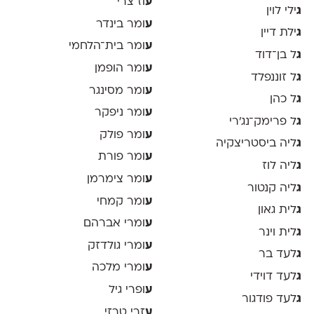
ע
וז צרי
ג
ילי לוין
ע
ומר בינדר
ג
ילת דיין
ע
ומר בית־הלחמי
ג
ל בן־דוד
ע
ומר הופמן
ג
ל זוננפלד
ע
ומר מסינגר
ג
ל כהן
ע
ומר ניפקר
ג
ל פרימק־נג׳רי
ע
ומר פולק
ג
ליה ביסטריצקיה
ע
ומר פורת
ג
ליה לוז
ע
ומר צימרמן
ג
ליה קנטור
ע
ומר קמחי
ג
לית גאון
ע
ומרי אברהם
ג
לית וינר
ע
ומרי גולדזק
ג
לעד בר
ע
ומרי מלכה
ג
לעד דוידי
ע
ופרי גיל
ג
לעד פודגור
ע
זרי טרזי