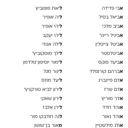
א
בי פדידה
ל
יאת פופוביץ
א
ביאל בסיל
ל
יה אופיר
א
ביב מלכי
ל
יהי אופיר
א
ביגיל ריינר
ל
יהי יעקב
א
ביטל צייטלין
ל
ילה אגוזי
א
ביטלסטר
ל
ילך מוסקוביץ'
א
ביעד פוקס
ל
ימור יוסיפון־גולדמן
א
ברהם קורנפלד
ל
ינור מגל
א
דם פיינברג
ל
יעד מוזס
א
דם שרז
ל
ירון לביא טורקניץ׳
א
דר מוריץ
ל
ירון שאקי
א
והד חדד
ל
ירן אלבז
א
והד נאור
ל
נה חודבקו מור
א
ולג מילשטיין
מ
אור בן־שושן