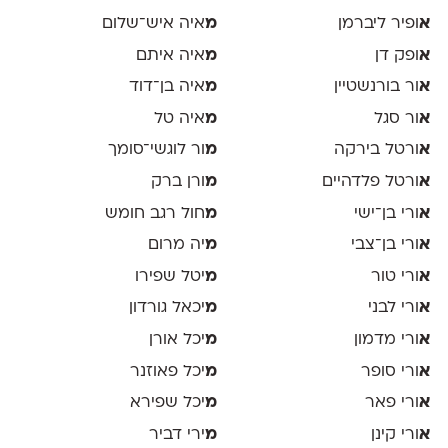
א
ופיר ליברמן
מ
איה איש־שלום
א
ופק דן
מ
איה איתם
א
ור בורנשטיין
מ
איה בן־דוד
א
ור סגל
מ
איה טל
א
ורטל בירקה
מ
ור לוגשי־סומך
א
ורטל פלדהיים
מ
ורן ברק
א
ורי בן־ישי
מ
חול רגב חומש
א
ורי בן־צבי
מ
יה מרום
א
ורי טור
מ
יטל שפירו
א
ורי לבני
מ
יכאל גורדון
א
ורי מדמון
מ
יכל אורן
א
ורי סופר
מ
יכל פאוזנר
א
ורי פאר
מ
יכל שפירא
א
ורי קינן
מ
ירי דביר