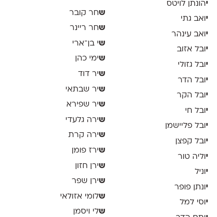
י
הונתן לויטס
ש
חר קובר
י
ואב גתי
ש
חר ריינר
י
ואב עינהר
ש
י בן־ארי
י
ובל אזוב
ש
ימי כהן
י
ובל גזולי
ש
יר דוד
י
ובל הדר
ש
יר שבתאי
י
ובל הקר
ש
יר שפירא
י
ובל חי
ש
ירה גלעדי
י
ובל פליישמן
ש
ירה קרת
י
ובל קפצן
ש
ירז פומן
י
וליה טור
ש
ירן חזון
י
וניל
ש
ירן שפר
י
ונתן פופר
ש
לומי אזולאי
י
וסי למל
ש
לי ויסמן