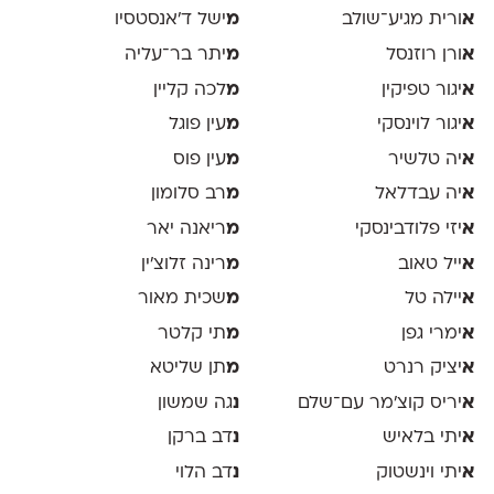
א
ורית מגיע־שולב
מ
ישל ד׳אנסטסיו
א
ורן רוזנסל
מ
יתר בר־עליה
א
יגור טפיקין
מ
לכה קליין
א
יגור לוינסקי
מ
עין פוגל
א
יה טלשיר
מ
עין פוס
א
יה עבדלאל
מ
רב סלומון
א
יזי פלודבינסקי
מ
ריאנה יאר
א
ייל טאוב
מ
רינה זלוצ׳ין
א
יילה טל
מ
שכית מאור
א
ימרי גפן
מ
תי קלטר
א
יציק רנרט
מ
תן שליטא
א
יריס קוצ׳מר עם־שלם
נ
גה שמשון
א
יתי בלאיש
נ
דב ברקן
א
יתי וינשטוק
נ
דב הלוי