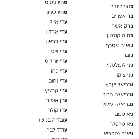
ס
תיו עסיס
ב
נצי בינדר
ס
תיו שרון
ב
ר אפרים
ע
די איילי
ב
רק אשר
ע
די ארדון
ב
תיה קולטון
ע
די בראון
ג
'ואנה אסרף
ע
די וייס
ג
'וּבּוֹי
ע
די יוחליס
ג
׳ני לומלסקי
ע
די כהן
ג
׳ני ציקון
ע
די נחום
ג
בריאל יעבץ
ע
די קרליץ
ג
בריאלה ברוך
ע
דן אופיר
ג
בריאלה מלול
ע
דן קולר
ג
יא טמם
ע
ובדיה בנישו
ג
יא טרפלר
ע
ודד לברן
ג
יאנה גספריאן