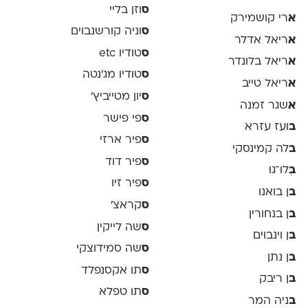
ס
וזן בליי
א
רי קושמירק
ס
וניה קורשנבוים
א
ריאל אדלר
ס
טודיו etc
א
ריאל בלונדר
ס
טודיו מג'נטה
א
ריאל טייב
ס
יון מטייביץ׳
א
שגר זמנה
ס
פי פישר
ב
ועז עזרא
ס
פיר ארזי
ב
לה קמינסקי
ס
פיר דוד
ב
ְּלוּ־גוּ
ס
פיר זיו
ב
ן בואנו
ס
קראצ׳
ב
ן בנחורין
ס
שה לייקין
ב
ן וינבוים
ס
שה סמידוצקי
ב
ן נתן
ס
תו אקסנפלד
ב
ן ריבק
ס
תו טפלא
ב
ניה המר