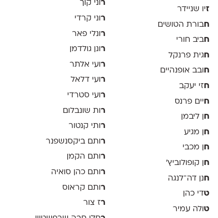
ר
וני קוך
ז
יו שניידר
ר
וני קרדי
ח
בורת הטושים
ר
ונלי פאר
ח
ביב חורי
ר
ונן גולדמן
ח
גית פרנקל
ר
ועי אלתר
ח
ובב אופנהיים
ר
ועי דלאל
ח
זי יעקב
ר
ועי סטרדי
ח
יים פרנס
ר
ות שונבלום
ח
ן ליבמן
ר
ותי קנטור
ח
ן מגיע
ר
ותם ביקסנשפנר
ח
ן מכבי
ר
ותם הקמן
ח
ן קופולוביץ'
ר
ותם כהן סואיה
ח
נן דה־לנגה
ר
ותם קראוס
ט
די כהן
ר
ז צור
ט
ולה עמיר