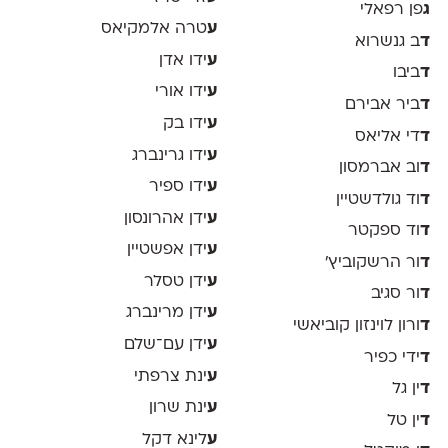
ג
פן רפאלי
ע
טרה אלמקיאס
ד
ב גנשרוא
ע
ידו אדן
ד
ביבו
ע
ידו אורי
ד
ביר אבירם
ע
ידו בק
ד
די אליאס
ע
ידו גרינברג
ד
וב אברמסון
ע
ידו ספיר
ד
וד גולדשטיין
ע
ידן אהרונסון
ד
וד ספקטר
ע
ידן אפשטיין
ד
ור הרשקוביץ׳
ע
ידן טסלר
ד
ור סגיב
ע
ידן מרינברג
ד
ורון לוינזון קוביאשי
ע
ידן עם־שלם
ד
ידי כפיר
ע
ינת צרפתי
ד
ין גל
ע
ינת שרון
ד
ין טל
ע
לינא דקל