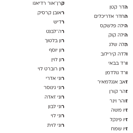
ק
רן־אור רדיאנו
ה
דר קטן
ר
אובן קרסיק
ה
חדר אדריכלים
ר
דיש
ה
ילה פלשקס
ר
ה־לבנט
ה
ילה קוק
ר
ון בלטוך
ה
ִלה שלג
ר
ון יוסף
ו
לדה קירילוב
ר
ון לוין
ו
רד בבאי
ר
ון רוברט לוי
ו
רד גולדמן
ר
וני אדרי
ז
אב אנגלמאיר
ר
וני גינוסר
ז
הר קורן
ר
וני זאדה
ז
והר וינר
ר
וני לבון
ז
יו משה
ר
וני לוי
ז
יו פינקל
ר
וני לוית
ז
יו שמח