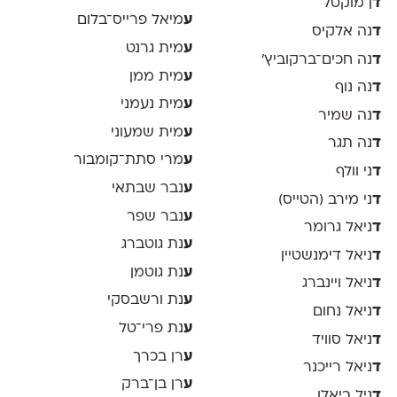
ד
ן מוקטל
ע
מיאל פרייס־בלום
ד
נה אלקיס
ע
מית גרנט
ד
נה חכים־ברקוביץ׳
ע
מית ממן
ד
נה נוף
ע
מית נעמני
ד
נה שמיר
ע
מית שמעוני
ד
נה תגר
ע
מרי סתת־קומבור
ד
ני וולף
ע
נבר שבתאי
ד
ני מירב (הטייס)
ע
נבר שפר
ד
ניאל גרומר
ע
נת גוטברג
ד
ניאל דימנשטיין
ע
נת גוטמן
ד
ניאל ויינברג
ע
נת ורשבסקי
ד
ניאל נחום
ע
נת פרי־טל
ד
ניאל סוויד
ע
רן בכרך
ד
ניאל רייכנר
ע
רן בן־ברק
ד
ניל ביאלו