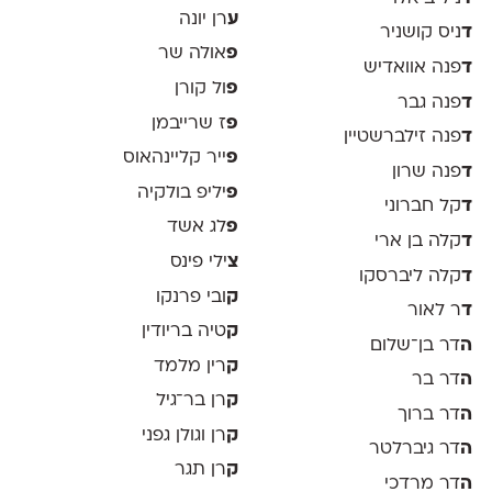
ע
רן יונה
ד
ניס קושניר
פ
אולה שר
ד
פנה אוואדיש
פ
ול קורן
ד
פנה גבר
פ
ז שרייבמן
ד
פנה זילברשטיין
פ
ייר קליינהאוס
ד
פנה שרון
פ
יליפ בולקיה
ד
קל חברוני
פ
לג אשד
ד
קלה בן ארי
צ
ילי פינס
ד
קלה ליברסקו
ק
ובי פרנקו
ד
ר לאור
ק
טיה בריודין
ה
דר בן־שלום
ק
רין מלמד
ה
דר בר
ק
רן בר־גיל
ה
דר ברוך
ק
רן וגולן גפני
ה
דר גיברלטר
ק
רן תגר
ה
דר מרדכי