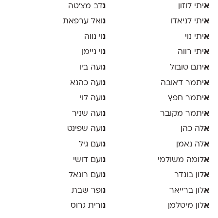
א
יתי לוזון
נ
דב מצ׳טה
א
יתי לניאדו
נ
ואל ערפאת
א
יתי נוי
נ
וי נווה
א
יתי רווה
נ
וי ניימן
א
יתם טובול
נ
ועה ביו
א
יתמר דאובה
נ
ועה כהנא
א
יתמר חפץ
נ
ועה לוי
א
יתמר מקובר
נ
ועה שניר
א
לה כהן
נ
ועה שפינט
א
לה נאמן
נ
ועם גיל
א
לומה משולמי
נ
ועם דושי
א
לון בונדר
נ
ועם רונאל
א
לון ברייאר
נ
ופר שבת
א
לון מיטלמן
נ
ורית גרוס