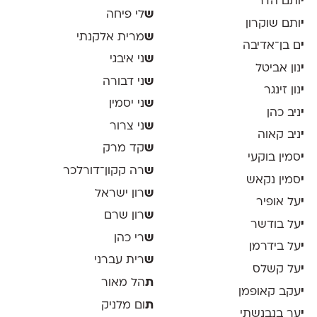
י
ותם הדר
ש
לי פיחה
י
ותם שוקרון
ש
מרית אלקנתי
י
ם בן־אדיבה
ש
ני איבגי
י
נון אביטל
ש
ני דבורה
י
נון זינגר
ש
ני יסמין
י
ניב כהן
ש
ני צרור
י
ניב קאוה
ש
קד מרק
י
סמין בוקעי
ש
רה קקון־דורלכר
י
סמין נקאש
ש
רון ישראל
י
על אופיר
ש
רון שרם
י
על בודשר
ש
רי כהן
י
על בידרמן
ש
רית עברני
י
על קשלס
ת
הל מאור
י
עקב קאופמן
ת
ום מלניק
י
ער בנבנשתי