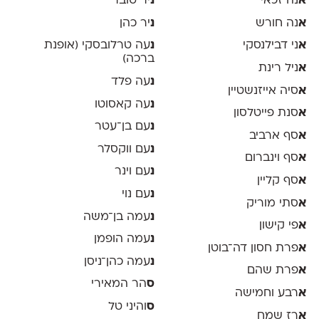
א
נה זכאי
נ
יר טובר
א
נה חורש
נ
יר כהן
א
ני דבילנסקי
נ
עה טרלובסקי (אופנת
ברכה)
א
ניל רינת
נ
עה פלד
א
סיה אייזנשטיין
נ
עה קאסוטו
א
סנת פייטלסון
נ
עם בן־עטר
א
סף ארביב
נ
עם ווקסלר
א
סף וינברום
נ
עם וינר
א
סף קליין
נ
עם נוי
א
סתי מוריק
נ
עמה בן־משה
א
פי קישון
נ
עמה הופמן
א
פרת חסון דה־בוטן
נ
עמה כהן־ניסן
א
פרת שהם
ס
הר המאירי
א
רבע וחמישה
ס
והיני טל
א
רז שמח