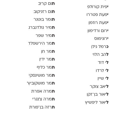
ת
ום קריב
י
פית קורולפ
ת
ום רזניקוב
י
פעת פטררו
ת
ומר בוטנר
י
פעת רוזמן
ת
מיר גולדנברג
י
רום ורדימון
ת
מיר שפר
י
רונימוס
ת
מר הירשפלד
כ
רמל גילן
ת
מר חן
ל
הב הלוי
ת
מר ידין
ל
י דוד
ת
מר כליף
ל
י לרדו
ת
מר מושינסקי
ל
י שיין
ת
מר מושקוביץ'
ל
יאב צוקר
ת
מרה אפרת
ל
יאור בן־זקן
ת
מרה צ׳נגרי
ל
יאור ליפשיץ
ת
רזה בן־פורת