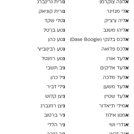
א
לונה צוקרמן
נ
ורית גרינברג
א
לי מגזינר
נ
ורית קוניאק
א
ליה צ׳צ׳יק
נ
טלי שקד
א
ליהו משגב
נ
טע בן־טל
א
לכס בלנקי (Dase Boogie)
נ
טע כהן
א
לכס פדואה
נ
טע רבינוביץ׳
א
לעד אורן
נ
טע רוזנטל
א
לעד אליקים
נ
יב תשבי
א
לעד מלכה
נ
יל כהן
א
לעד משען
נ
ילי דביר
א
לעד שטיין
נ
יצן קלוש
א
מילי ת׳יאדור
נ
יצן רוזנברג
א
מנון אילוז
נ
יר ברטוב
א
נדרי ושי
נ
יר הללי