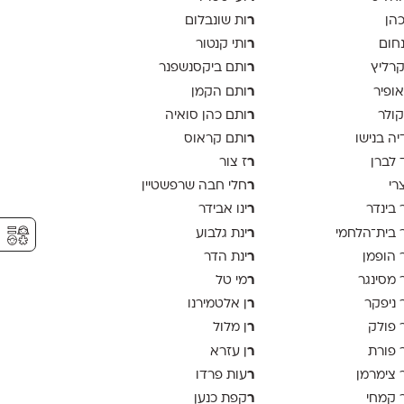
ר
כהן
ות שונבלום
ר
נחום
ותי קנטור
ר
קרליץ
ותם ביקסנשפנר
ר
אופיר
ותם הקמן
ר
קולר
ותם כהן סואיה
ר
יה בנישו
ותם קראוס
ר
 לברן
ז צור
ר
צרי
חלי חבה שרפשטיין
ר
 בינדר
ינו אבידר
⚥︎
ר
 בית־הלחמי
ינת גלבוע
ר
 הופמן
ינת הדר
ר
 מסינגר
מי טל
ר
 ניפקר
ן אלטמירנו
ר
 פולק
ן מלול
ר
 פורת
ן עזרא
ר
 צימרמן
עות פרדו
ר
 קמחי
קפת כנען