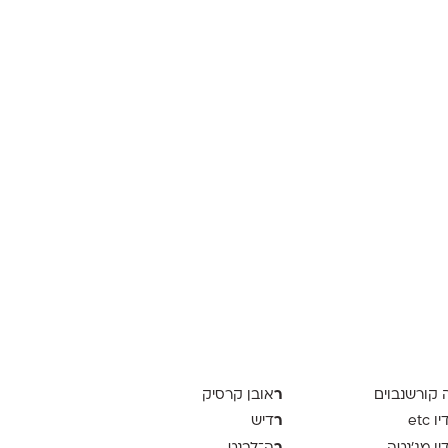
ר
ה קורשנבוים
אובן קרסיק
ר
 etc
דיש