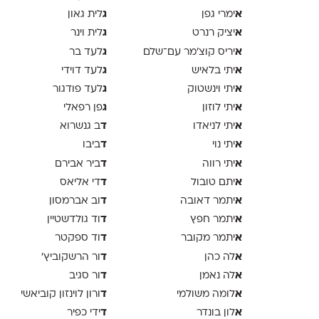
א
ג
ימרי גפן
לית גאון
א
ג
יציק רנרט
לית וינר
א
ג
יריס קוצ׳מר עם־שלם
לעד בר
א
ג
יתי בלאיש
לעד דוידי
א
ג
יתי וינשטוק
לעד פודגור
א
ג
יתי לוזון
פן רפאלי
א
ד
יתי לניאדו
ב גנשרוא
א
ד
יתי נוי
ביבו
א
ד
יתי רווה
ביר אבירם
א
ד
יתם טובול
די אליאס
א
ד
יתמר דאובה
וב אברמסון
א
ד
יתמר חפץ
וד גולדשטיין
א
ד
יתמר מקובר
וד ספקטר
א
ד
לה כהן
ור הרשקוביץ׳
א
ד
לה נאמן
ור סגיב
א
ד
לומה משולמי
ורון לוינזון קוביאשי
א
ד
לון בונדר
ידי כפיר