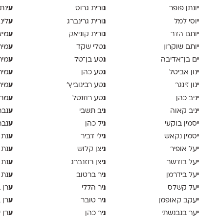
י
נ
ע
ונתן פופר
ורית גרוס
ינת
י
נ
ע
וסי למל
ורית גרינברג
לינ
י
נ
ע
ותם הדר
ורית קוניאק
מיא
י
נ
ע
ותם שוקרון
טלי שקד
מית
י
נ
ע
ם בן־אדיבה
טע בן־טל
מית
י
נ
ע
נון אביטל
טע כהן
מית
י
נ
ע
נון זינגר
טע רבינוביץ׳
מית
י
נ
ע
ניב כהן
טע רוזנטל
מרי
י
נ
ע
ניב קאוה
יב תשבי
נבר
י
נ
ע
סמין בוקעי
יל כהן
נבר
י
נ
ע
סמין נקאש
ילי דביר
נת 
י
נ
ע
על אופיר
יצן קלוש
נת 
י
נ
ע
על בודשר
יצן רוזנברג
נת 
י
נ
ע
על בידרמן
יר ברטוב
נת 
י
נ
ע
על קשלס
יר הללי
רן 
י
נ
ע
עקב קאופמן
יר טובר
רן 
י
נ
ע
ער בנבנשתי
יר כהן
רן י