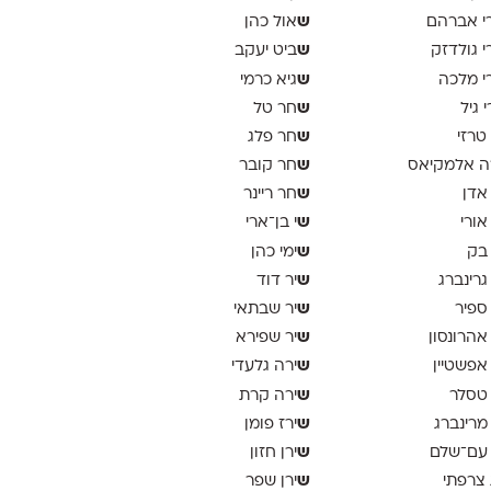
ש
י אברהם
אול כהן
ש
י גולדזק
ביט יעקב
ש
י מלכה
גיא כרמי
ש
י גיל
חר טל
ש
 טרזי
חר פלג
ש
ה אלמקיאס
חר קובר
ש
 אדן
חר ריינר
ש
 אורי
י בן־ארי
ש
 בק
ימי כהן
ש
 גרינברג
יר דוד
ש
 ספיר
יר שבתאי
ש
 אהרונסון
יר שפירא
ש
 אפשטיין
ירה גלעדי
ש
 טסלר
ירה קרת
ש
 מרינברג
ירז פומן
ש
 עם־שלם
ירן חזון
ש
 צרפתי
ירן שפר