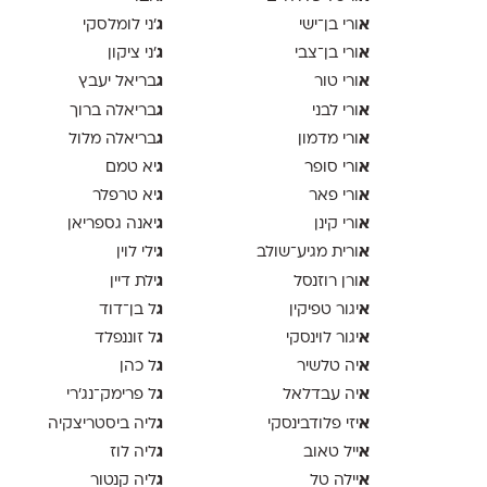
א
ג
ורי בן־ישי
׳ני לומלסקי
א
ג
ורי בן־צבי
׳ני ציקון
א
ג
ורי טור
בריאל יעבץ
א
ג
ורי לבני
בריאלה ברוך
א
ג
ורי מדמון
בריאלה מלול
א
ג
ורי סופר
יא טמם
א
ג
ורי פאר
יא טרפלר
א
ג
ורי קינן
יאנה גספריאן
א
ג
ורית מגיע־שולב
ילי לוין
א
ג
ורן רוזנסל
ילת דיין
א
ג
יגור טפיקין
ל בן־דוד
א
ג
יגור לוינסקי
ל זוננפלד
א
ג
יה טלשיר
ל כהן
א
ג
יה עבדלאל
ל פרימק־נג׳רי
א
ג
יזי פלודבינסקי
ליה ביסטריצקיה
א
ג
ייל טאוב
ליה לוז
א
ג
יילה טל
ליה קנטור