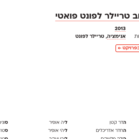
ב טריילר לפונט פואטי
2013
ת
אנימציה
, טריילר לפונט
פרויקט ←
ה
ל
ס
דר קטן
יה אופיר
וני
ה
ל
ס
חדר אדריכלים
יהי אופיר
טודיו