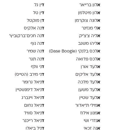
א
ד
לון ברייאר
ין גל
א
ד
לון מיטלמן
ין טל
א
ד
לונה צוקרמן
ן מוקטל
א
ד
לי מגזינר
נה אלקיס
א
ד
ליה צ׳צ׳יק
נה חכים־ברקוביץ׳
א
ד
ליהו משגב
נה נוף
א
ד
לכס בלנקי (Dase Boogie)
נה שמיר
א
ד
לכס פדואה
נה תגר
א
ד
לעד אורן
ני וולף
א
ד
לעד אליקים
ני מירב (הטייס)
א
ד
לעד מלכה
ניאל גרומר
א
ד
לעד משען
ניאל דימנשטיין
א
ד
לעד שטיין
ניאל ויינברג
א
ד
מילי ת׳יאדור
ניאל נחום
א
ד
מנון אילוז
ניאל סוויד
א
ד
נדרי ושי
ניאל רייכנר
א
ד
נה זכאי
ניל ביאלו