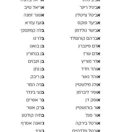
א
א
ביב מלכי
ריאל בלונדר
א
א
ביגיל ריינר
ריאל טייב
א
א
ביטל צייטלין
שגר זמנה
א
ב
ביעד פוקס
ועז עזרא
א
ב
בישר גולדמן
לה קמינסקי
א
ב
ברהם קורנפלד
ְּלוּ־גוּ
א
ב
דם פיינברג
ן בואנו
א
ב
דם שרז
ן בנחורין
א
ב
דר מוריץ
ן וינבוים
א
ב
והד חדד
ן נתן
א
ב
והד נאור
ן ריבק
א
ב
ולג מילשטיין
ניה המר
א
ב
ופיר ליברמן
נצי בינדר
א
ב
ופק דן
ר אפרים
א
ב
ור בורנשטיין
רק אשר
א
ב
ור סגל
תיה קולטון
א
ג
ורטל בירקה
'ואנה אסרף
א
ג
ורטל פלדהיים
'וּבּוֹי