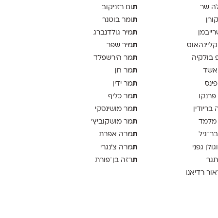
ת
ה שר
ום רזניקוב
ת
קורן
ומר בוטנר
ת
רייבמן
מיר גולדנברג
ת
 קליינהאוס
מיר שפר
ת
פ בולקיה
מר הירשפלד
ת
אשד
מר חן
ת
פינס
מר ידין
ת
 פרנקו
מר כליף
ת
 בריודין
מר מושינסקי
ת
 מלמד
מר מושקוביץ'
ת
בר־גיל
מרה אפרת
ת
וגולן גפני
מרה צ׳נגרי
ת
תגר
רזה בן־פורת
אור רדיאנו