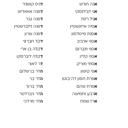
א
ד
נה חורש
ניס קושניר
א
ד
ני דבילנסקי
פנה אוואדיש
א
ד
ניל רינת
פנה גבר
א
ד
סיה אייזנשטיין
פנה זילברשטיין
א
ד
סנת פייטלסון
פנה שרון
א
ד
סף ארביב
קל חברוני
א
ד
סף וינברום
קלה בן ארי
א
ד
סף קליין
קלה ליברסקו
א
ד
סתי מוריק
ר לאור
א
ה
פי קישון
דר בן־שלום
א
ה
פרת חסון דה־בוטן
דר בר
א
ה
פרת שהם
דר ברוך
א
ה
רבע וחמישה
דר גיברלטר
א
ה
רז שמח
דר מרדכי