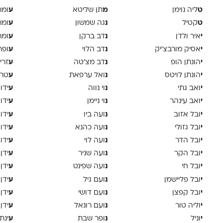
ט
מ
ע
ליה נוימן
תן שליטא
ומר
ט
נ
ע
קטיל
גה שמשון
ומר
י
נ
ע
איר ולדן
דב ברקן
ומר
י
נ
ע
אסיק מורבצ'יק
דב הלוי
ופר
י
נ
ע
הונתן הופ
דב מצ׳טה
זרי
י
נ
ע
הונתן לויטס
ואל ערפאת
טר
י
נ
ע
ואב גתי
וי נווה
ידו
י
נ
ע
ואב עינהר
וי ניימן
ידו
י
נ
ע
ובל אזוב
ועה ביו
ידו
י
נ
ע
ובל גזולי
ועה כהנא
ידו
י
נ
ע
ובל הדר
ועה לוי
ידו
י
נ
ע
ובל הקר
ועה שניר
ידן
י
נ
ע
ובל חי
ועה שפינט
ידן
י
נ
ע
ובל פליישמן
ועם גיל
ידן
י
נ
ע
ובל קפצן
ועם דושי
ידן
י
נ
ע
וליה טור
ועם רונאל
ידן
י
נ
ע
וניל
ופר שבת
ינת