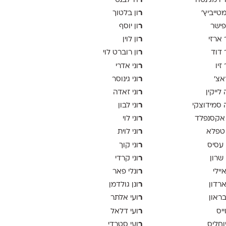
ר
יו מג'נטה
ה־לבנט
ר
 מטייביץ׳
ון בלטוך
ר
פישר
ון יוסף
ר
 ארזי
ון לוין
ר
 דוד
ון רוברט לוי
ר
זיו
וני אדרי
ר
אצ׳
וני גינוסר
ר
לייקין
וני זאדה
ר
סמידוצקי
וני לבון
ר
אקסנפלד
וני לוי
ר
טפלא
וני לוית
ר
 עסיס
וני קוך
ר
 שרון
וני קרדי
ר
יילי
ונלי פאר
ר
ארדון
ונן גולדמן
ר
בראון
ועי אלתר
ר
ייס
ועי דלאל
ר
יוחליס
ועי סטרדי