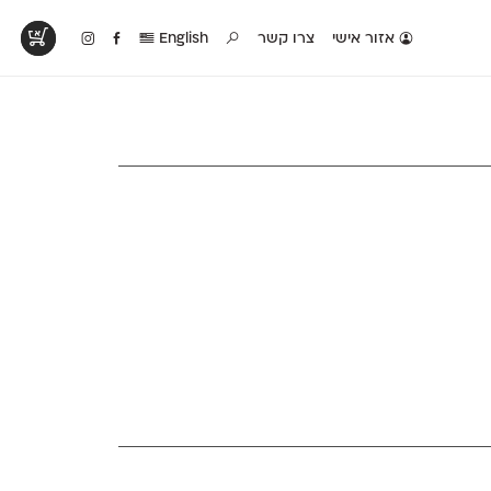
אזור אישי
צרו קשר
English
טים בפעולה
קטלוג להדפסה
טבלת השוואה
לראות עיצובים
לאלו שאוהבים לבחון
טבלה עם כל המאפיינים
פים שנעשו עם
פונטים על־גבי דף A4
של הפונטים שלנו זה
ונטים שלנו
לבן מולבן
לצד זה