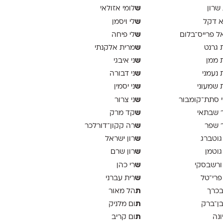
ש
 שרון
לומי אזולאי
ש
א דקל
לי ויסמן
ש
ל פרייס־בלום
לי פיחה
ש
 גרנט
מרית אלקנתי
ש
 ממן
ני איבגי
ש
 נעמני
ני דבורה
ש
 שמעוני
ני יסמין
ש
 סתת־קומבור
ני צרור
ש
 שבתאי
קד מרק
ש
 שפר
רה קקון־דורלכר
ש
גוטברג
רון ישראל
ש
גוטמן
רון שרם
ש
ורשבסקי
רי כהן
ש
פרי־טל
רית עברני
ת
בכרך
הל מאור
ת
בן־ברק
ום מלניק
ת
ונה
ום קריב