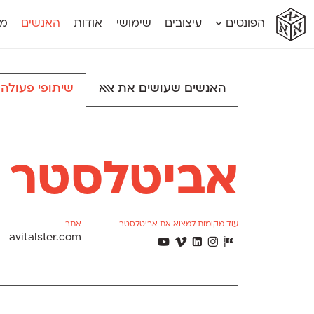
א
א
א
א
א
הפונטים
עיצובים
שימושי
אודות
האנשים
מג
א
אוונטה
אמביוולנטי קומפרסט
מוגרבי דיספל
אטלס
אמביוולנטי רחב
מוגרבי טקס
אינדקס
אנומליה
מכמורת
האנשים שעושים את אאא
שיתופי פעולה
אינדקס מונו
אסימון דו־לשוני
מכמורת מעו
אלמוני
אפק
מקומי
אלמוני צר
בר־לב
נוילנד
אמביוולנטי נורמל
גלוריה
סטנגה
אמביוולנטי צר
לוי
סינופסיס
אביטלסטר
עוד מקומות למצוא את אביטלסטר
אתר
avitalster.com
Η
Υ
ι
Θ
Δ