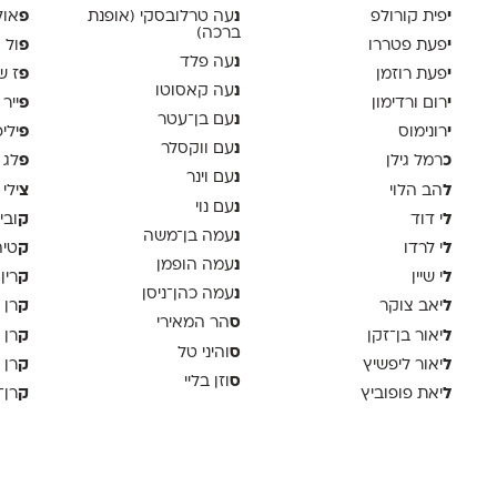
י
נ
פ
פית קורולפ
עה טרלובסקי (אופנת
אול
ברכה)
י
פ
פעת פטררו
ול 
נ
עה פלד
י
פ
פעת רוזמן
ז ש
נ
עה קאסוטו
י
פ
רום ורדימון
ייר
נ
עם בן־עטר
י
פ
רונימוס
ילי
נ
עם ווקסלר
כ
פ
רמל גילן
לג 
נ
עם וינר
ל
צ
הב הלוי
ילי 
נ
עם נוי
ל
ק
י דוד
ובי
נ
עמה בן־משה
ל
ק
י לרדו
טיה
נ
עמה הופמן
ל
ק
י שיין
רין
נ
עמה כהן־ניסן
ל
ק
יאב צוקר
רן 
ס
הר המאירי
ל
ק
יאור בן־זקן
רן 
ס
והיני טל
ל
ק
יאור ליפשיץ
רן 
ס
וזן בליי
ל
ק
יאת פופוביץ
רן־