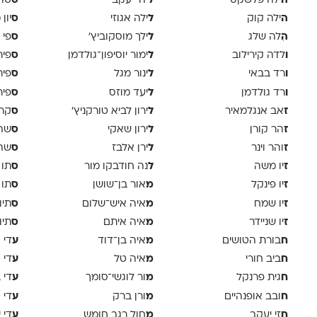
ה
ל
ס
ילה פלשקס
יהי יעקב
טוד
ה
ל
ס
ילה קוק
ילה אגוזי
יון
ה
ל
ס
ִלה שלג
ילך מוסקוביץ'
פי 
ו
ל
ס
לדה קירילוב
ימור יוסיפון־גולדמן
פיר
ו
ל
ס
רד בבאי
ינור מגל
פיר
ו
ל
ס
רד גולדמן
יעד מוזס
פיר 
ז
ל
ס
אב אנגלמאיר
ירון לביא טורקניץ׳
קר
ז
ל
ס
הר קורן
ירון שאקי
שה 
ז
ל
ס
והר וינר
ירן אלבז
שה 
ז
ל
ס
יו משה
נה חודבקו מור
תו 
ז
מ
ס
יו פינקל
אור בן־שושן
תו 
ז
מ
ס
יו שמח
איה איש־שלום
תיו
ז
מ
ס
יו שניידר
איה איתם
תיו
ח
מ
ע
בורת הטושים
איה בן־דוד
די א
ח
מ
ע
ביב חורי
איה טל
די 
ח
מ
ע
גית פרנקל
ור לוגשי־סומך
די 
ח
מ
ע
ובב אופנהיים
ורן ברק
די ו
ח
מ
ע
זי יעקב
חול רגב חומש
די 