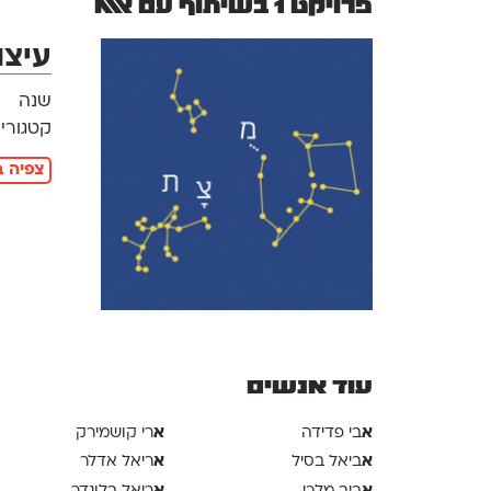
פרויקט 1 בשיתוף עם אאא
עיצו
שנה
קטגוריו
צפיה ב
עוד אנשים
א
א
בי פדידה
רי קושמירק
א
א
ביאל בסיל
ריאל אדלר