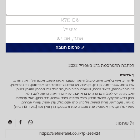
פרסום תגובה
הכתבה התפרסמה ב־2 ב
אפריל 2022
אירועים
אירוע
,
איתי בלאיש
,
איתם טובול
,
איתמר מקובר
,
אליהו משגב
,
אמנון אילוז
,
אנה חורש
,
ארז שמח
,
אשגר זמנה
,
בן נתן
,
בן ריבק
,
גיא טמם
,
גל זוננפלד
,
דוב אברמסון
,
דוד גולדשטיין
,
דני מירב (הטייס)
,
דניאל ויינברג
,
זיו שמח
,
חביב חורי
,
טל פוגל
,
טלי ליברמן
,
יהונתן לויטס
,
יואב עינהר
,
יוסי למל
,
יותם הדר
,
ים בן־אדיבה
,
יפו
,
ירום ורדימון
,
כרזות
,
להב הלוי
,
לירון לביא טורקניץ׳
,
מיכאל גורדון
,
מיכל פאוזנר
,
מיכל שפירא
,
נדב ברקן
,
נואל ערפאת
,
נוי ניימן
,
נועם דושי
,
נורית קוניאק
,
ניל כהן
,
סתו אקסנפלד
,
עדן אופיר
,
עומרי אברהם
,
עומרי גולדזק
,
עידן אפשטיין
,
ענת גוטברג
,
ענת ורשבסקי
,
קרן וגולן גפני
[...ועוד 13 תגיות]
שתפו: