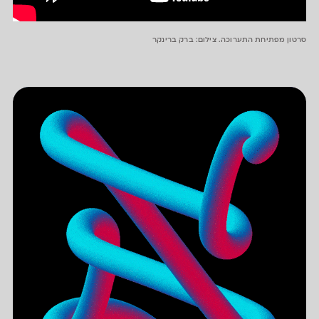
סרטון מפתיחת התערוכה. צילום: ברק ברינקר