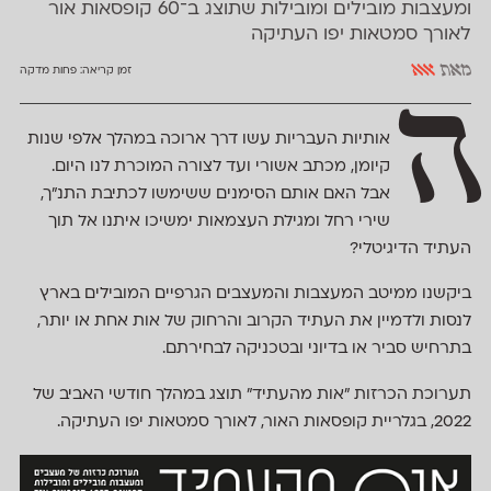
ומעצבות מובילים ומובילות שתוצג ב־60 קופסאות אור
לאורך סמטאות יפו העתיקה
מאת
אאא
זמן קריאה:
פחות מדקה
ה
אותיות העבריות עשו דרך ארוכה במהלך אלפי שנות
קיומן, מכתב אשורי ועד לצורה המוכרת לנו היום.
אבל האם אותם הסימנים ששימשו לכתיבת התנ"ך,
שירי רחל ומגילת העצמאות ימשיכו איתנו אל תוך
העתיד הדיגיטלי?
ביקשנו ממיטב המעצבות והמעצבים הגרפיים המובילים בארץ
לנסות ולדמיין את העתיד הקרוב והרחוק של אות אחת או יותר,
בתרחיש סביר או בדיוני ובטכניקה לבחירתם.
תערוכת הכרזות ״אות מהעתיד״ תוצג במהלך חודשי האביב של
2022, בגלריית קופסאות האור, לאורך סמטאות יפו העתיקה.