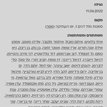
נעילה
11.06.2022
מקום
סמטת מזל דגים 1, יפו העתיקה (
מפה
)
משתתפים ומשתתפות:
איתי בלאיש
,
איתם טובול
,
איתמר מקובר
,
אליהו משגב
,
אמנון
אילוז
,
אנה חורש
,
ארז שמח
,
אשגר זמנה
,
בן נתן
,
בן ריבק
,
גיא
טמם
,
גל זוננפלד
,
דוב אברמסון
,
דוד גולדשטיין
,
דני מירב (הטייס)
,
דניאל ויינברג
,
דניאל רייכנר
,
זיו שמח
,
חביב חורי
,
טל פוגל
,
טלי
ליברמן
,
יהונתן לויטס
,
יואב עינהר
,
יוסי למל
,
יותם הדר
,
ים
בן־אדיבה
,
ירום ורדימון
,
להב הלוי
,
לירון לביא טורקניץ׳
,
מיכאל
גורדון
,
מיכל פאוזנר
,
מיכל שפירא
,
נדב ברקן
,
נואל ערפאת
,
נוי
ניימן
,
נועם דושי
,
נורית קוניאק
,
ניל כהן
,
סתו אקסנפלד
,
עדן אופיר
,
עומרי אברהם
,
עומרי גולדזק
,
עידן אפשטיין
,
ענת גוטברג
,
ענת
ורשבסקי
,
קרן וגולן גפני
,
רון רוברט לוי
,
רוני לוית
,
רותם כהן־סואיה
,
רינת גלבוע
,
רינת הדר
,
שביט יעקב
,
שחר ריינר
,
שי בן־ארי
,
שני