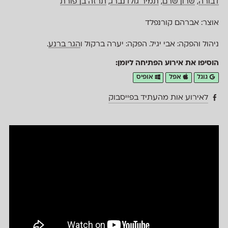
דבורה
,
שרון שרם
,
תמיר גולדנברג
,
תרזה בן־פורת
אוצר: אברהם קורנפלד
ניהול והפקה: אבי יגיל. הפקה: יערה ברקול ו
הגר ברנע
.
הוסיפו את אירוע הפתיחה ליומן:
גוגל
אפל
אופיס
לאירוע אות מהעתיד בפייסבוק