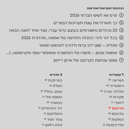
הכתבות הנקראות־אות־אות
פרס אאא לשינוי חברתי 2026
כך תשרדו את עונת תערוכות הבוגרים
23 טרנדים טיפוגרפיים בעיצוב גרפי עברי, ועוד אחד לשנה הבאה
בכל דור ודור: ההגדה החדשה של אסופה, מהדורת 2026
סיגלית – פונט ידני ברוח ולדורף לשימוש חופשי
שמואל גוטמן – סיפורו של הטיפוגרף שמאחורי גופני מיקרוסופט, כפי שנחשף בארכיון של נינתו
אוסף עטיפות הקרמבו של ארנון רייזמן
קטגוריות
מדורים
השראה
בוגרים.ות
66
311
היסטוריה
השו״ת
44
141
תהליכי יצירה
עיצוב בחו"ל
23
95
סקירות
האוסף שלי
21
82
לימודִי
גיבאווייז
20
51
אירועים
דור המייסדים
16
50
עדכונים
טיפולינקס
15
49
המלצות
צמד חמד
14
47
מדריכים/ות
פינת הלשון
13
32