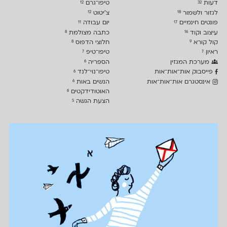
דעות
טיפו־גרם
12
32
לגזור ולשמור
צ׳יטוט
12
18
פונטים חינמיים
יום עבודה
11
17
עיצוב וקוד
כתבה מצולמת
8
16
קול קורא
חלוצי הדפוס
8
9
ראיון
טיפו־טיפ
7
7
מערכת המגזין
הספריה
6
פייסבוק אות־אות־אות
טיפו־נוי־לנד
6
אינסטגרם אות־אות־אות
הנשים באות
6
האוטודידקטים
6
הצעת הגשה
5