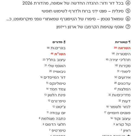
בכל דור ודור: ההגדה החדשה של אסופה, מהדורת 2026
סיגלית – פונט ידני ברוח ולדורף לשימוש חופשי
שמואל גוטמן – סיפורו של הטיפוגרף שמאחורי גופני מיקרוסופט, כפי שנחשף בארכיון של נינתו
אוסף עטיפות הקרמבו של ארנון רייזמן
קטגוריות
מדורים
השראה
בוגרים.ות
66
311
היסטוריה
השו״ת
44
141
תהליכי יצירה
עיצוב בחו"ל
23
95
סקירות
האוסף שלי
21
82
לימודִי
גיבאווייז
20
51
אירועים
דור המייסדים
16
50
עדכונים
טיפולינקס
15
49
המלצות
צמד חמד
14
47
מדריכים/ות
פינת הלשון
13
32
דעות
טיפו־גרם
12
32
לגזור ולשמור
צ׳יטוט
12
18
פונטים חינמיים
יום עבודה
11
17
עיצוב וקוד
כתבה מצולמת
8
16
קול קורא
חלוצי הדפוס
8
9
ראיון
טיפו־טיפ
7
7