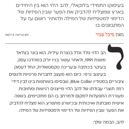
בעיסוקו התמידי בלוקאלי, להב הלוי הוא בין היחידים
בארץ שמצליח להדביק את הפער שבין הפיזיות של
הדימוי למטפיזיות של המילה ולהותיר רושם עז על
המתבוננים בו
מאת
מיכל עגור
זמן קריאה:
4 דקות
ל
הב הלוי נולד וגדל בנצרת עילית. הוא בוגר בצלאל
משנת 1991, ולאחר עשור בניו יורק במהלכו עסק
בעיקר בכתיבה ובעריכה טקסטואלית, החל לעסוק
בעיצוב גרפי. כיום הוא מעצב לחברות פרטיות ולגופים
ציבוריים בסטודיו Blue Collar, שבסיסו בשותפות בינו לבין דידי
רמז. תוצרי עבודתו של להב הלוי מייצגים רגישות ומחויבות
מעוררת התפעלות למקום ולמרחב בו הם מתקיימים. בשפה
אישית מובחנת ואיכותית ובכישרון מתפרץ, הוא מצליח להדביק
את הפער שבין הפיזיות של הדימוי ולמטפיזיות של המילה.
להב, הבמה שלך: