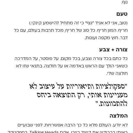
גוף.
טעם
(טוב, אני לא אגיד ״גוף״ כי זה מתחיל להישמע קינקי.)
חריף. המון חריף. כל סוג של חריף, מכל תרבות בעולם, עם כל
דבר. חוץ מקפה ועוגות.
צורה + צבע
כל כתם בכל צורה וצבע, בכל מקום. על פוסטר, על המדרכה
כשאני הולך עם הראש באדמה או על חולצה. בתנאי שזו לא
חולצה שלי.
״ספקולציות ותיאוריות על עיצוב לא
מעניינות אותי, רק התוצאה ביחס
להתכוונות.״
המלצה
לא יודע. העולם מלא כל כך הרבה אפשרויות. לפני שבועיים
ראיתי בברודווי את דייויד ביירן, אקס Talking Heads, בספקטקל