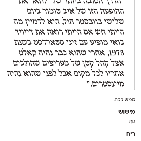
״הדרך הטובה ביותר שלי לתאר את
ההופעה הזו של איב טומור ביום
שלישי בוובסטר הול, היא לדמיין מה
הייתי חש אם הייתי רואה את דייויד
בואי מופיע עם זיגי סטארדסט בשנת
1973, אחרי שהוא כבר נהיה קאלט
אצל קהל קטן של מעריצים שהולכים
אחריו לכל מקום אבל לפני שהוא נהיה
מיינסטרים.״
ממש ככה.
מישוש
גוף.
ריח