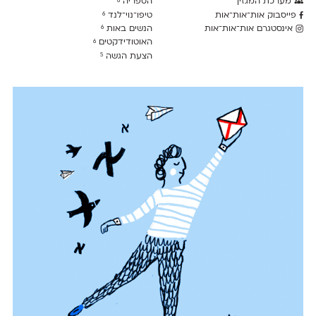
מערכת המגזין
הספריה
6
פייסבוק אות־אות־אות
טיפו־נוי־לנד
6
אינסטגרם אות־אות־אות
הנשים באות
6
האוטודידקטים
6
הצעת הגשה
5