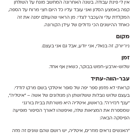
אין לי פינת עבודה. בשנה האחרונה המחשב מונח על השולחן
קפה באמצע הסלון ואני עובד עליו כל היום חצי מרוח על הספה,
המקלדת עלי והעכבר לצדי. מן הראוי שהעולם ימנה את זה
כאחד ההישגים הכי גדולים של עידן הקורונה.
מקום
ניו־יורק. זה בנאלי, אני יודע, אבל גם אני בעצם.
זמן
שלוש-ארבע-חמש בבוקר, כשאין אף אחד.
עבר-הווה-עתיד
קראתי לא מזמן ספר יפה של סופר איטלקי בשם מרקו לודלי.
בעצם שלוש נובלות ששלושתן הן מנולוגים של אשה – ״איטליה״,
״ענן״ ו״נזירה״. בראשון, איטליה היא משרתת בבית בורגני
שמספרת את המציאות שלה, ואיפשהו לאורך הסיפור מופיעה
הפיסקה הבאה:
״האנשים נראים מוזרים, איטליה, יש רושם שהם שונים זה מזה