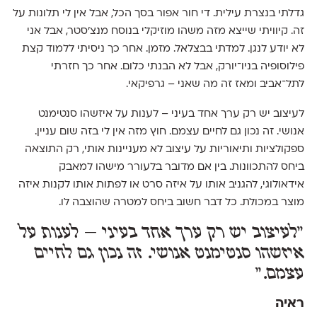
גדלתי בנצרת עילית. די חור אפור בסך הכל, אבל אין לי תלונות על
זה. קיוויתי שייצא מזה משהו מוזיקלי בנוסח מנצ׳סטר, אבל אני
לא יודע לנגן. למדתי בבצלאל. מזמן. אחר כך ניסיתי ללמוד קצת
פילוסופיה בניו־יורק, אבל לא הבנתי כלום. אחר כך חזרתי
לתל־אביב ומאז זה מה שאני – גרפיקאי.
לעיצוב יש רק ערך אחד בעיני – לענות על איזשהו סנטימנט
אנושי. זה נכון גם לחיים עצמם. חוץ מזה אין לי בזה שום עניין.
ספקולציות ותיאוריות על עיצוב לא מעניינות אותי, רק התוצאה
ביחס להתכוונות. בין אם מדובר בלעורר מישהו למאבק
אידאולוגי, להגניב אותו על איזה סרט או לפתות אותו לקנות איזה
מוצר במכולת. כל דבר חשוב ביחס למטרה שהוצבה לו.
״לעיצוב יש רק ערך אחד בעיני – לענות על
איזשהו סנטימנט אנושי. זה נכון גם לחיים
עצמם.״
ראיה