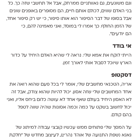
וגם משוגעים, גם גאוותניים ממרחק, אבל אל תחשבי שזה כך. כל
בני האדם שווים, לכולם אותם חיים, הם מסופרים באופנים שונים
אבל בסופו של דבר הסיפור הוא אותו סיפור, כי יש רק סיפור אחד,
של הזמן החולף. כך אמרו לי במוסד, ואני מאמינה להם, כי
הם יודעים״.
אי בודד
הייתי לוקח את אמא שלי. נראה לי שהיא האדם היחיד על כדור
הארץ שיוכל לסבול אותי לאורך זמן.
דסקטופ
אריה, הטכנאי מחשבים שלי, אומר לי בכל פעם שהוא רואה את
אחד המחשבים שלי שזה אסון. יכול להיות שהוא צודק, אבל זה
לא האסון היחיד בעולם שאף אחד לא עושה כלום ביחס אליו, ואני
יכול לחשוב בשקט על כמה וכמה אסונות שהיה שווה לטפל
בהם קודם.
על המסך שלי פתוחים ממש עכשיו קובצי עבודה למיתוג של
גאגא (שפת התנועה של אוהד נהרין), לעיצוב מחדש של ״חלקת