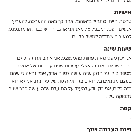
גם זה די נראה לעין בסך הכל.
אישיות
טרטה. הייתי מתחיל ב״אוהב״, אחר כך באה ההערכה. להעריץ
אנשים הפסקתי בגיל 16. מאז אני אוהב ורוחש כבוד. או מתגעגע,
למאיר פיצ׳חדזה למשל. כל יום.
שעות שינה
אני ישן מעט מאוד. פחות מהממוצע. אני אוהב את זה וכולם
סביבי שונאים את זה אצלי. עשרות שנים ערימות של אנשים
מספרים לי על הנזק שזה עושה לטווח ארוך, אבל נראה לי שהם
בעצם מקנאים בי, רואים בזה איזה סוג של עליונות. אני לא רואה
בזה כלום, אני רק יודע להעיד על התועלת שזה עושה כבר שנים
לתפוקה שלי.
קפה
כן.
פינת העבודה שלך