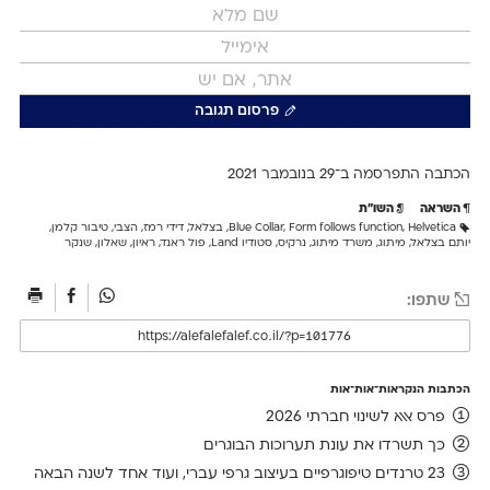
פרסום תגובה
הכתבה התפרסמה ב־29 ב
נובמבר 2021
השראה
השו״ת
Helvetica
,
Form follows function
,
Blue Collar
,
בצלאל
,
דידי רמז
,
הצבי
,
טיבור קלמן
,
יותם בצלאל
,
מיתוג
,
משרד מיתוג
,
נרקיס
,
סטודיו Land
,
פול ראנד
,
ראיון
,
שאלון
,
שנקר
שתפו:
הכתבות הנקראות־אות־אות
פרס אאא לשינוי חברתי 2026
כך תשרדו את עונת תערוכות הבוגרים
23 טרנדים טיפוגרפיים בעיצוב גרפי עברי, ועוד אחד לשנה הבאה