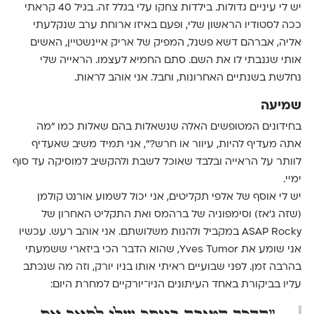
יש לי עיניים גדולות. בילדות צחקו עלי בגלל זה. בגיל 40 קראתי
ככה לסטודיו הראשון שלי, ופעם באיזו ארוחת ערב שנקלעתי
אליה, אברהם דשא פשנל, המפיק של אריק איינשטיין, האשים
אותי שגנבתי לו את השם. סתם החמיא לעצמו. הראייה שלי
נחלשת בשנתיים האחרונות, וחבל. אני אוהב לראות.
שמיעה
בחידונים המטופשים האלה שנשאלות בהם שאלות כמו ״מה
אתה מעדיף להיות, עיוור או חרש?״, אני תמיד משיב שאעדיף
לוותר על הראייה ובלבד שאוכל לשבת ולהקשיב למוסיקה עד סוף
ימיי.
יש לי אוסף של אלפי תקליטים, אני יכול לשמוע אורנט קולמן
(שזה ג׳אז) וסימפוניה של ברהמס ואת התקליט האחרון של
ASAP Rocky במקביל ולהנות משלושתם. אני אוהב רעש. עכשיו
אני שומע את Yves Tumor, שהוא הדבר הכי ביזארי ששמעתי
בהרבה זמן. לפני שבועיים ראיתי אותו בניו יורק, וזה מה שנכתב
עליו בביקורת באחד העיתונים הניו־יורקיים למחרת היום: