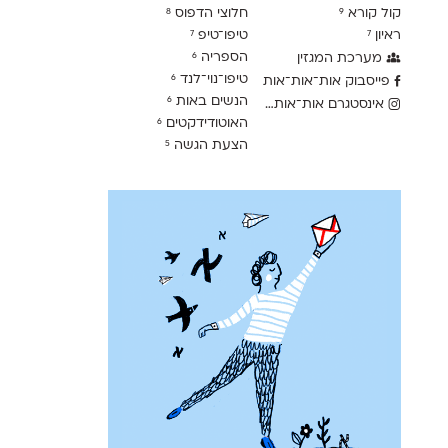
קול קורא
חלוצי הדפוס
8
9
ראיון
טיפו־טיפ
7
7
הספריה
מערכת המגזין
6
טיפו־נוי־לנד
6
פייסבוק אות־אות־אות
הנשים באות
6
אינסטגרם אות־אות־אות
האוטודידקטים
6
הצעת הגשה
5