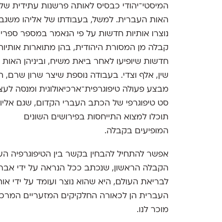
המיסטי־יהודי כבסיס לאותה פרשנות עתידית של
האות העברית. למשל, בעבודתו של אליהו משגב
נוצרו אותיות חדשות על פי הנאמר במספר ספרי
קבלה מן המסורת היהודית, בהן מתוארות אותיות
חדשות שיופיעו לאחר ביאת משיח, וביניהן האות
שין, אלף וצדי. בעבודה נוספת שיצר שרון שרם, ה
מבצע פעולה טיפוגרפית־ארכיאולוגית ומנסה לעצ
סט טיפוגרפי של הכתב העברי הקדום, שגם אליו
תוכלו למצוא התייחסות בפירושים השונים
המופיעים בקבלה.
אפשר להתחיל להבחין בקשר בין הטיפוגרפיה הע
הקבלה הראשון, שנכתב ככל הנראה על ידי אברהם
לבריאת העולם, היא שהוא נוצר ועומד על ידי א
העברית הן לכאורה החלקיקים המזעריים המרכיבי
מוכר לנו.