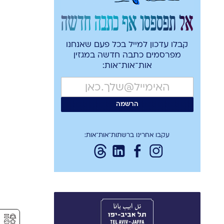
אל תפספסו אף כתבה חדשה
קבלו עדכון למייל בכל פעם שאנחנו
מפרסמים כתבה חדשה במגזין
אות־אות־אות:
עקבו אחרינו ברשתות־אות־אות:
⚥︎