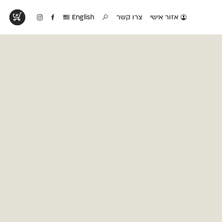
אזור אישי
צרו קשר
English
טים בפעולה
קטלוג להדפסה
טבלת השוואה
לראות עיצובים
לאלו שאוהבים לבחון
טבלה עם כל המאפיינים
פים שנעשו עם
פונטים על־גבי דף A4
של הפונטים שלנו זה
ונטים שלנו
לבן מולבן
לצד זה