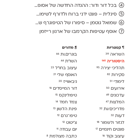
בכל דור ודור: ההגדה החדשה של אסופה, מהדורת 2026
סיגלית – פונט ידני ברוח ולדורף לשימוש חופשי
שמואל גוטמן – סיפורו של הטיפוגרף שמאחורי גופני מיקרוסופט, כפי שנחשף בארכיון של נינתו
אוסף עטיפות הקרמבו של ארנון רייזמן
קטגוריות
מדורים
השראה
בוגרים.ות
66
311
היסטוריה
השו״ת
44
141
תהליכי יצירה
עיצוב בחו"ל
23
95
סקירות
האוסף שלי
21
82
לימודִי
גיבאווייז
20
51
אירועים
דור המייסדים
16
50
עדכונים
טיפולינקס
15
49
המלצות
צמד חמד
14
47
מדריכים/ות
פינת הלשון
13
32
דעות
טיפו־גרם
12
32
לגזור ולשמור
צ׳יטוט
12
18
פונטים חינמיים
יום עבודה
11
17
עיצוב וקוד
כתבה מצולמת
8
16