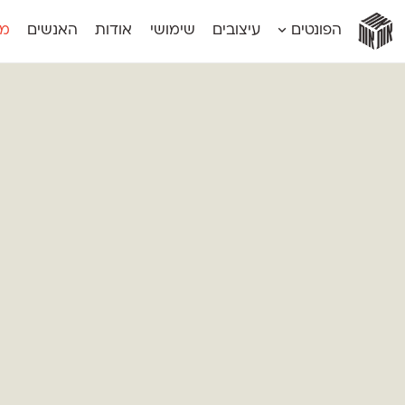
אות
אות
אות
אות
אות
הפונטים
עיצובים
שימושי
אודות
האנשים
מג
אות
אוונטה
אמביוולנטי קומפרסט
מוגרבי דיספל
אטלס
אמביוולנטי רחב
מוגרבי טקס
אינדקס
אנומליה
מכמורת
אינדקס מונו
אסימון דו־לשוני
מכמורת מעו
אלמוני
אפק
מקומי
אלמוני צר
בר־לב
נוילנד
אמביוולנטי נורמל
גלוריה
סטנגה
אמביוולנטי צר
לוי
סינופסיס