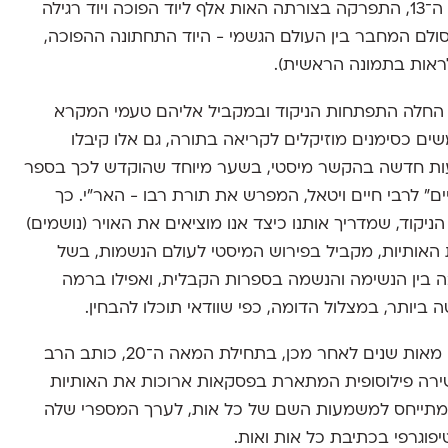
העברית. למשל, ב"ספר התמונה" שנכתב במאה ה־13, התפרקה בצורתה האות אלף ליוד הפוכה ויוד רגילה
 סולם המחבר בין העולם הגשמי - היוד התחתונה ההפוכה,
 לראות בתמונה הראשית).
חלה התפתחות הניקוד ובמקביל אליהם טעמי המקרא
ם כסימנים מוזיקלים לקריאה בתורה, גם אלו קיבלו
ת חדשה בהקשר מיסטי, בשער מיוחד שהוקדש לכך בספר
ים" לרבי חיים ויטאל, המפרש את תורת רבו - האר"י. כך
ניקוד, שמדריך אותנו כיצד אנו מוציאים את האויר (נושמים)
 האותיות, מקביל בפירוש המיסטי לעולם הנשמות, בשל
 בין הנשימה והנשמה בספרות הקבלית, ואפילו ברמה
 ביותר, במצלול הדומה, כפי שוודאי תוכלו להבחין.
כחמש מאות שנים לאחר מכן, בתחילת המאה ה־20, כותב הרב
שירה פילוסופית המתארת בפסקאות ארוכות את האותיות
ק מתייחס למשמעות השם של כל אות, לערך המספרי שלה
פוגרפי בכתיבת כל אות ואות.