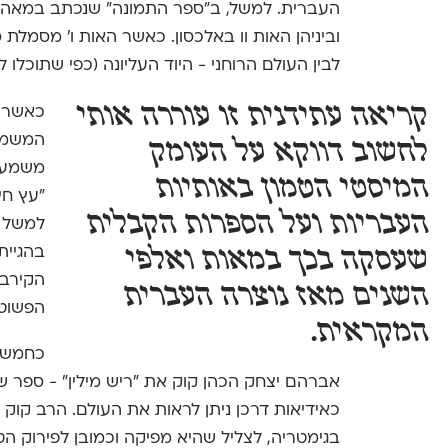
וביניהן האות וו באלכסון. כאשר האות ו' מסמלת
לבין העולם הרוחני - היוד העליונה (כפי שתוכלו
קריאה עתידנית זו עוררה אותי
כאשר ה
המשמשי
לחשוב דווקא על העומק
משמעו
המיסטי הטמון באותיות
"עץ חי
העבריות ועל הספרות הקבלית
למשל ה
בהגיית
שעסקה בכך במאות ואלפי
הקירבה
השנים מאז נוצרה העברית
הפשוטה
המקראית.
אברהם יצחק הכהן קוק את "ריש מילין" - ספר 
כאידיאות דרכן ניתן לראות את העולם. הרב קו
בגימטריה, לצליל שהיא מפיקה וכמובן לפירוק הטי