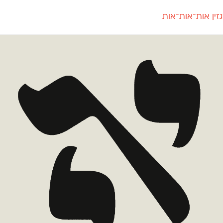
זין אות־אות־אות
חדש
חדש
יי
פלוני
קארמה
חדש
ט
פלוני יד
קדם סנס
פלוני מעוגל
קדם סריף
פונ
גל
פלוני צר
קרוואן
בואו 
מטרי
פעמון
שלוק
הפ
פריימריז
תעמולה
פרנק־רי
פרנק־רי צר