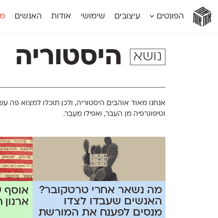
אות
אות
אות
אות
אות
הפונטים
עיצובים
שימושי
אודות
האנשים
מג
אות
אוונטה
אמביוולנטי קומפרסט
מוגרבי דיספל
אטלס
אמביוולנטי רחב
מוגרבי טקס
היסטוריה
נושא
אינדקס
אנומליה
מכמורת
אינדקס מונו
אסימון דו־לשוני
מכמורת מעו
אלמוני
אפק
מקומי
אלמוני צר
בר־לב
נוילנד
אמביוולנטי נורמל
גלוריה
סטנגה
אנחנו מאוד אוהבים היסטוריה, ולכן תוכלו למצוא פה עש
אמביוולנטי צר
לוי
סינופסיס
וטיפוגרפיה מן העבר, ואפילו מֵעֵבֶר.
מה נשאר אחרי טרטקובר?
אוסף ע
האנשים שעבדו לצדו
ארנון ר
מנסים לפענח את המורשת