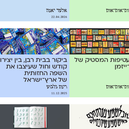
ת־אות־אות
אלעד יאנה
22.04.2026
עטיפות המסטיק של
ביקור בבית רבן, בין יצירו
ייזמן
קודש וחול שעיצבו את
השפה החזותית
של ארץ־ישראל
ת־אות־אות
רינת גלבוע
11.12.2025