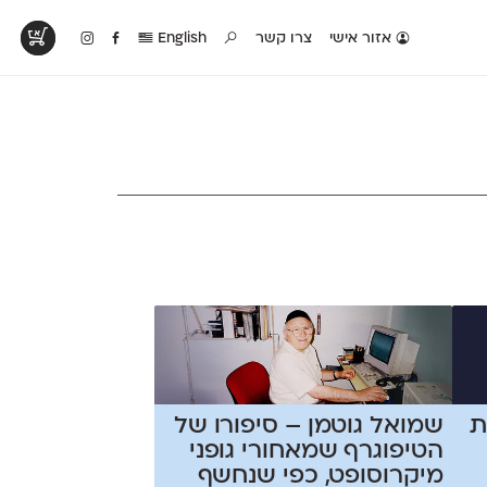
אזור אישי
צרו קשר
English
טים בפעולה
קטלוג להדפסה
טבלת השוואה
לראות עיצובים
לאלו שאוהבים לבחון
טבלה עם כל המאפיינים
פים שנעשו עם
פונטים על־גבי דף A4
של הפונטים שלנו זה
ונטים שלנו
לבן מולבן
לצד זה
ת
שמואל גוטמן – סיפורו של
הטיפוגרף שמאחורי גופני
מיקרוסופט, כפי שנחשף