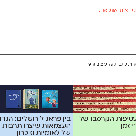
זין אות־אות־אות
חדש
חדש
יי
פלוני
קארמה
חדש
ט
פלוני יד
קדם סנס
פלוני מעוגל
קדם סריף
פונ
גל
פלוני צר
קרוואן
בואו 
מטרי
פעמון
שלוק
הפ
פריימריז
תעמולה
פרנק־רי
רות כתבות על עיצוב גרפי
פרנק־רי צר
טיפות הקרמבו של
בין פראג לירושלים: הגדו
ייזמן
העצמאות שיצרו תרבות
של לאומיות וזיכרון