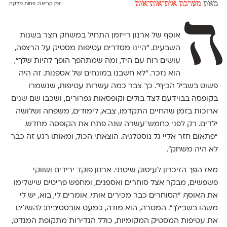
מאת
מערכת אות־אות־אות
זמן קריאה:
פחות מדקה
ה
אוסף של ארנון רייזמן התחיל במשחק חצר בשנות
השבעים. ״היינו מסדרים עטיפות מסטיק על הרצפה,
עושים רוח עם היד, ומה שמתהפך הופך להיות שלך”,
הוא נזכר. "לא חשבנו במונחים של אספנות. זה היה
פשוט בשביל הכיף״. כך צבר כמה עשרות עטיפות, שנשמרו
בקופסה בבוידעם לצד בולים וקופסאות גפרורים, ושכבו שם שנים
ארוכות בזמן שהחיים התקדמו, צבא, לימודים, משפחה ושלושה
ילדים. רק לפני כחמש־עשרה שנה פתח את הקופסה מחדש.
“פתאום חזר אליי גל נוסטלגיה. הוצאתי הכול, ומאותו רגע זה כבר
לא היה משחק״.
מאז הפך הזיכרון לעיסוק שיטתי. ארנון פוקד ירידים ושווקי
פשפשים, מבקר אצל סוחרים ואספנים, ומחפש פריטים שישלימו
את האוסף. ״הסוחרים כבר מכירים אותי. אומרים לי, בוא, יש לי
משהו בשבילך״. המטרה, הוא מודה, כמעט אובססיבית: להשלים
את עטיפות המסטיק המקומיות, כולל הנדירות מתקופת המנדט,