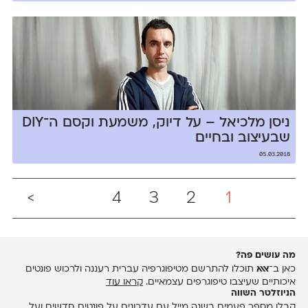
ניסן מלכיאל – על דיוק, משמעת וקסם ה־DIY
שבעיצוב ובחיים
05.03.2018
>
4
3
2
1
מה עושים פה?
כאן ב־
אאא
תוכלו להתרשם מטיפוגרפיה עברית רעננה ולרכוש פונטים
איכותיים שעיצבו טיפוגרפים עצמאיים.
קראו עוד
הניוזלטר השווה
קבלו מספר פעמים בשנה מייל עם עדכונים על פונטים חדשים ועל