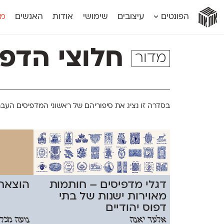
אות
אות
אות
אות
אות
הפונטים
עיצובים
שימושי
אודות
האנשים
מג
אות
אוונטה
אמביוולנטי קומפרסט
מוגרבי דיספל
אטלס
אמביוולנטי רחב
מוגרבי טקס
חלוצי הדפו
מדור
אינדקס
אנומליה
מכמורת
אינדקס מונו
אסימון דו־לשוני
מכמורת מעו
אלמוני
אפק
מקומי
אלמוני צר
בר־לב
נוילנד
אמביוולנטי נורמל
גלוריה
סטנגה
בסדרה זו נציג את סיפוריהם של ראשוני המדפיסים העבר
אמביוולנטי צר
לוי
סינופסיס
דגלי מדפיסים – חותמות
הוצאת
מאוירות ישנות של בתי
דפוס יהודיים
אלעד יאנה
נועה מכלי