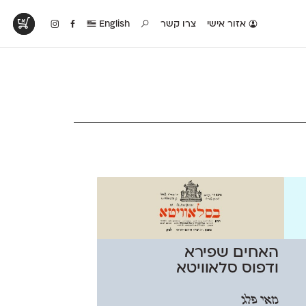
אזור אישי
צרו קשר
English
טים בפעולה
קטלוג להדפסה
טבלת השוואה
לראות עיצובים
לאלו שאוהבים לבחון
טבלה עם כל המאפיינים
פים שנעשו עם
פונטים על־גבי דף A4
של הפונטים שלנו זה
ונטים שלנו
לבן מולבן
לצד זה
האחים שפירא
ודפוס סלאוויטא
מאי פלג