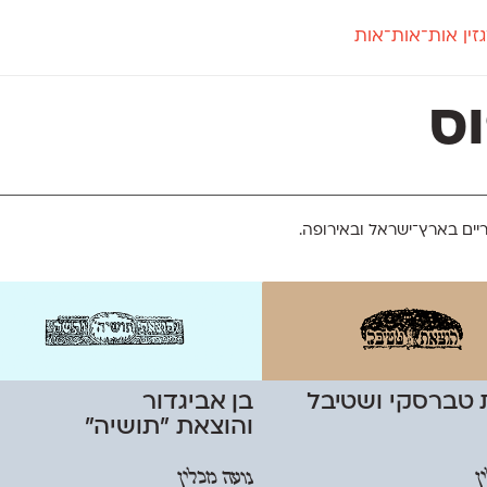
זין אות־אות־אות
חדש
חדש
יי
פלוני
קארמה
חדש
ט
פלוני יד
קדם סנס
ס
פלוני מעוגל
קדם סריף
פונ
גל
פלוני צר
קרוואן
בואו 
מטרי
פעמון
שלוק
הפ
פריימריז
תעמולה
פרנק־רי
יים בארץ־ישראל ובאירופה.
פרנק־רי צר
 טברסקי ושטיבל
בן אביגדור
והוצאת ״תושיה״
ן
נועה מכלין