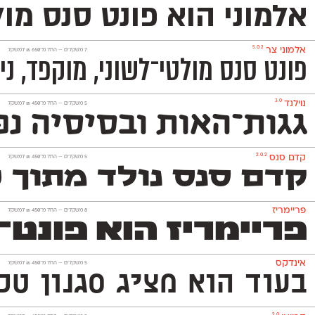
אלמוני הוא פונט סנס מו
5.0.2
אלמוני צר
‫7 משקלים —
החל מ־
650
₪
למשקל
פונט סנס מולטי־לשוני, מוקפד, ניטרלי ומאד פופולרי המכיל 1,151 תווים ותומך באנגלית, רוסית ובעוד 230
3.0
נוילנד
‫5 משקלים —
החל מ־
450
₪
למשקל
גגות־האות ובסיסיה נפ
2.0.2
קדם סנס
‫5 משקלים —
החל מ־
450
₪
למשקל
קדם סנס נולד מתוך 
פריימריז
‫8 משקלים —
החל מ־
450
₪
למשקל
פריימריז הוא פונט־כות
אינדקס
‫5 משקלים —
החל מ־
450
₪
למשקל
בעוד הוא מציג סגנון טכנולו
2.0