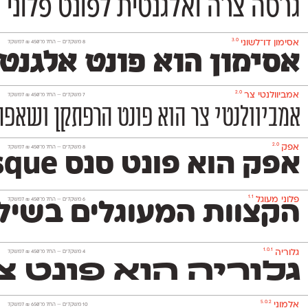
גרסה צרה ואלגנטית לפונט פלוני 
3.0
אסימון דו־לשוני
‫8 משקלים —
החל מ־
450
₪
למשקל
אסימון הוא פונט אלגנט
2.0
אמביוולנטי צר
‫7 משקלים —
החל מ־
450
₪
למשקל
אמביוולנטי צר הוא פונט הרפתקן ושאפתן
2.0
אפק
‫8 משקלים —
החל מ־
450
₪
למשקל
אפק הוא פונט סנס Grotesque דו־לשוני בסיסי, נעים וניטרלי שלא ישתלט על העיצוב שתרקחו בעזרתו. הוא משמש גם לטקסט־רץ (גם בגדלים קטנים מאד) וגם לכותרות ויפתור לכם בעיות עיצוביות בלי למצמץ. אפק כולל 8 משקלים
1.1
פלוני מעוגל
‫6 משקלים —
החל מ־
450
₪
למשקל
הקצוות המעוגלים בשילו
1.0.1
גלוריה
‫4 משקלים —
החל מ־
450
₪
למשקל
גלוריה הוא פונט צ
5.0.2
אלמוני
‫10 משקלים —
החל מ־
650
₪
למשקל