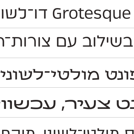
קלים
שילוב עם צורות־הא
ט מולטי־לשוני ס
ט צעיר, עכשוו