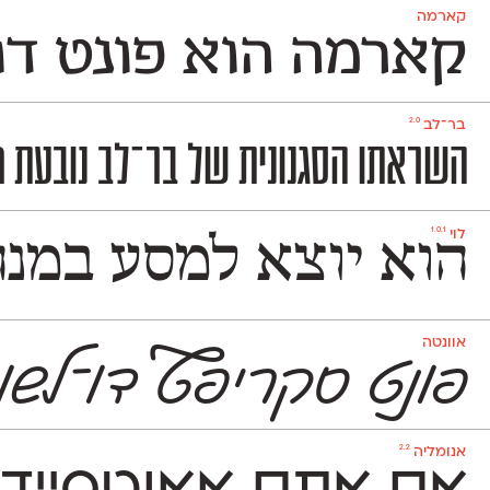
קארמה
קארמה הוא פונט דו
2.0
בר־לב
השראתו הסגנונית של בר־לב נובעת מגופנים ישראליים שהיו פופולריים בעולמות הפרסום
1.0.1
לוי
הוא יוצא למסע במנה
אוונטה
פונט סקריפ
ט
דו־לשונ
2.2
אנומליה
אם אתם אאוטסיידרי