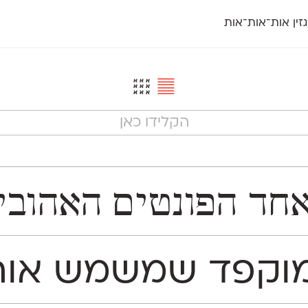
זין אות־אות־אות
חדש
חדש
יי
פלוני
קארמה
חדש
ט
פלוני יד
קדם סנס
פלוני מעוגל
קדם סריף
פונ
גל
פלוני צר
קרוואן
בואו 
מטרי
פעמון
שלוק
הפ
פריימריז
תעמולה
פרנק־רי
פרנק־רי צר
יית אאא. המשפחה נחלקת לשתי גרסאות משלימות:
ם באתר. הוא מכיל 1,113 תווים, המון nType™ Features