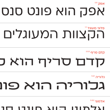
2.0
אפק
אפק הוא פונט סנס Grotesque דו־לשוני בסיסי, נעים וניטרלי שלא ישתלט על העיצוב שתרקחו בעזרתו. הוא משמש גם לטקסט־רץ (גם בגדלים קטנים מאד) וגם לכותרות ויפתור לכם בעיות עיצוביות בלי למצמץ. אפק כולל 8 מש
1.1
פלוני מעוגל
הקצוות המעוגלים ב
2.0.2
קדם סריף
קדם סריף הוא פונ
1.0.1
גלוריה
גלוריה הוא פונ
5.0.2
אלמוני