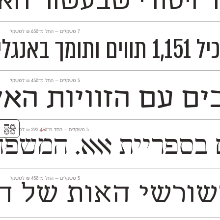
קפד ויסודי שבעשור 
‫7 משקלים —
החל מ־
650
₪
למשקל
ו־לשוניות.
‫5 משקלים —
החל מ־
450
₪
למשקל
 עם הזוויות האלכ
⚥︎
‫5 משקלים —
החל מ־
450
292
₪
למשקל
Mugrabi Displa לכותרות, ו־Mugrabi Text לטקסט
‫5 משקלים —
החל מ־
450
₪
למשקל
רשי האות של הגופן