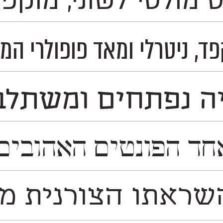
ס מולטי־לשוני, מו
, רוסית ובעוד 230 שפות לטיניות וקיריליות– ועל כן מדובר בפונט אידאלי לשימוש בעבודות ד
ה נפתחים ומשתלבים
ית אאא. המשפחה נחלקת לשתי גרסאות משלימות: y
ראתו הצורנית משו