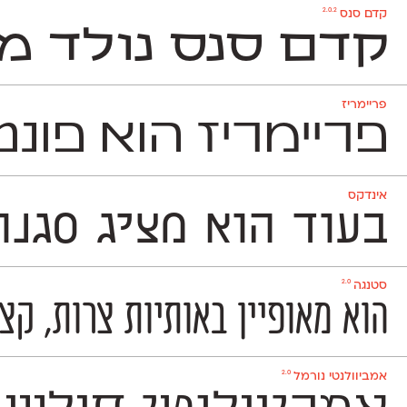
2.0.2
קדם סנס
קדם סנס נולד מ
פריימריז
פריימריז הוא פונט־כו
אינדקס
בעוד הוא מציג סגנון ט
2.0
סטנגה
הוא מאופיין באותיות צרות, קצ
2.0
אמביוולנטי נורמל