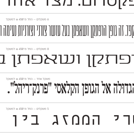
טרום. מצד אחד הוא
‫6 משקלים —
החל מ־
450
₪
למשקל
פד. זה גופן הרפתקן ושאפתן בעל עושר צורני וצורניות נעימה 
‫8 משקלים —
החל מ־
450
₪
למשקל
פתקן ושאפתן בע
משקל אחד —
החל מ־
450
₪
למשקל
וּלה אל הגופן הקלאסי ״פרנק־ריהל״.
‫5 משקלים —
החל מ־
450
₪
למשקל
בדרך ייחודית. הוא מרפרר 