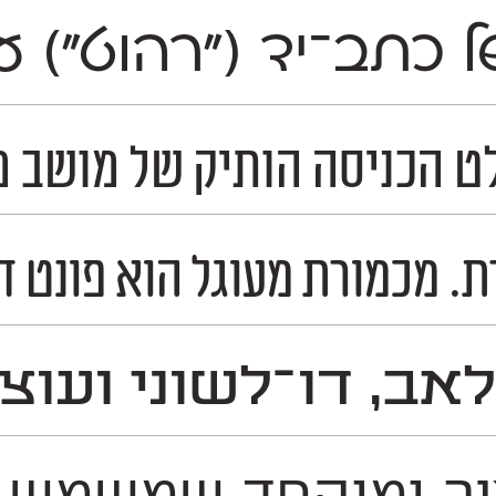
ה של כתב־יד ("רהוט"
סה הותיק של מושב מכמורת, והמשיך
 הוא פונט דו־לשוני צר ויציב, בעל צורניות
אב, דו־לשוני ועוצ
 רחב של מדיות שונות. זהו פונט דו־לשוני המכי