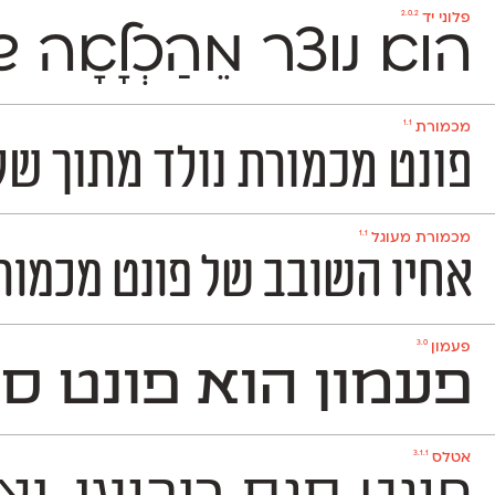
2.0.2
פלוני יד
הוא נוצר מֵהַכְלָאָ
1.1
מכמורת
פונט מכמורת נולד מתוך שלט הכני
1.1
מכמורת מעוגל
אחיו השובב של פונט מכמורת. מכמורת מעוגל
3.0
פעמון
פעמון הוא פונט סל
3.1.1
אטלס
פונט סנס ריבועי, יציב ומוקפד שמשמש למגוון