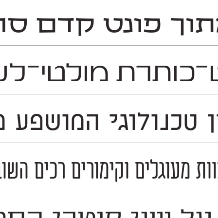
תוך פונט קדם סר
תרת מולטי־לשוני ריב
כנולוגי המושפע מעולם ה
וות מעוגלים וקימורים רכים השוב