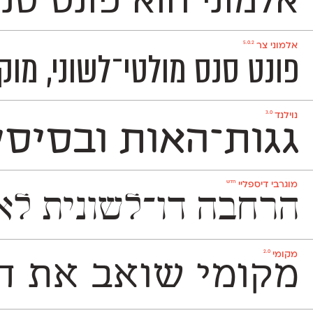
אלמוני הוא פונט סנ
5.0.2
אלמוני צר
פונט סנס מולטי־לשוני, מוקפד, ניטרלי ומאד פופולרי המכיל 1,151 תווים ותומך באנגלית
3.0
נוילנד
גגות־האות ובסיסי
חדש
מוגרבי דיספליי
הרחבה דו־לשונית לאחד הפונטים האהובים בספרי
2.0
מקומי
מקומי שואב את הש