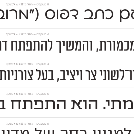
‫8 משקלים —
החל מ־
450
₪
למשקל
) עם כתב דפוס ("מרוב
‫4 משקלים —
החל מ־
450
₪
למשקל
 להתפתח דרך הישענות על מקורות ה
‫3 משקלים —
החל מ־
450
₪
למשקל
 מעוגלת וחיננית. יש לו גישה ניואנסית מפת
‫5 משקלים —
החל מ־
450
₪
למשקל
מתי. הוא התפתח בה
‫6 משקלים —
החל מ־
450
₪
למשקל
ל 725 תווים, תומך לחלוטין בלמעלה מ־140 שפות