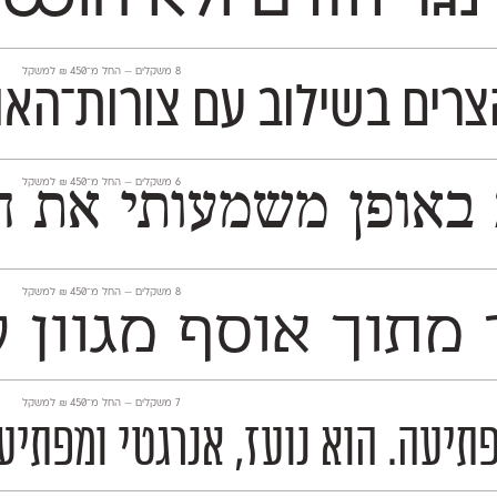
‫8 משקלים —
החל מ־
450
₪
למשקל
צרים בשילוב עם צורות־האות
‫6 משקלים —
החל מ־
450
₪
למשקל
 ב־110 השנים האחרונות. פונט פרנק־רי עוצב מ
‫8 משקלים —
החל מ־
450
₪
למשקל
ר מתוך אוסף מגוון
‫7 משקלים —
החל מ־
450
₪
למשקל
תיעה. הוא נועז, אנרגטי ומפתיע,