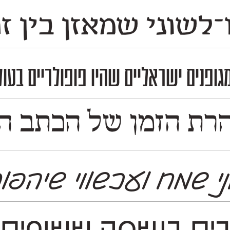
־לשוני שמאזן בין ז
 והעיתונות בשנות ה־60 וה־70, מה שמעניק לו טאצ' נוסטלגי לצד רעננות עכשווית. התוצא
רת הזמן של הכתב האש
י שמח ועכשווי שיהפו
ם בנשמה ששוחים נ