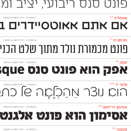
פונט סנס ריבועי, יציב ומוקפד שמשמש למגוון רחב של מדיו
2.2
אנומליה
‫7 משקלים —
החל מ־
450
₪
למשקל
אם אתם אאוטסיידרים בנ
1.1
מכמורת
‫4 משקלים —
החל מ־
450
₪
למשקל
פונט מכמורת נולד מתוך שלט הכניסה הותיק
2.0
אפק
‫8 משקלים —
החל מ־
450
₪
למשקל
אפק הוא פונט סנס Grotesque דו־לשוני בסיסי, נעים וניטרלי שלא ישתלט על העיצוב שתרקחו בעזרתו. הוא משמש גם לטקסט־רץ (גם בגדלים קטנים מאד) וגם לכותרות ויפתור לכם בעיות עיצוביות בלי למצמץ. אפק כולל 8 משקלים
2.0.2
פלוני יד
‫8 משקלים —
החל מ־
450
₪
למשקל
הוא נוצר מֵהַכְלָאָה של 
3.0
אסימון דו־לשוני
‫8 משקלים —
החל מ־
450
₪
למשקל
אסימון הוא פונט אלגנט
2.0
סטנגה
‫6 משקלים —
החל מ־
450
₪
למשקל