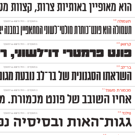
הוא מאופיין באותיות צרות, קצוות מע
3.0
תעמולה
‫6 משקלים —
החל מ־
450
₪
למשקל
תעמולה הוא פונט־כותרת מולטי־לשוני המתאפיין במבנה יצי
2.0
קרוואן
‫5 משקלים —
החל מ־
450
₪
למשקל
פונט פרמטרי דו־לשוני, 
2.0
בר־לב
‫6 משקלים —
החל מ־
450
₪
למשקל
השראתו הסגנונית של בר־לב נובעת מגופנים ישראליים שהיו פופולריים בעולמות הפרסום והעיתו
1.1
מכמורת מעוגל
‫3 משקלים —
החל מ־
450
₪
למשקל
אחיו השובב של פונט מכמורת. מכמורת מעוגל הוא פ
3.0
נוילנד
‫5 משקלים —
החל מ־
450
₪
למשקל
גגות־האות ובסיסיה נפ