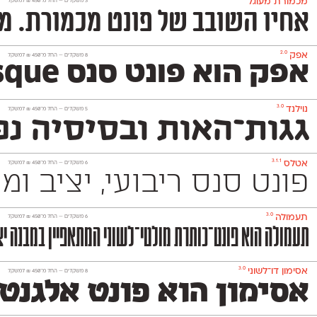
מכמורת מעוגל
‫3 משקלים —
החל מ־
450
₪
למשקל
אחיו השובב של פונט מכמורת. מכמורת מעוגל הוא פ
2.0
אפק
‫8 משקלים —
החל מ־
450
₪
למשקל
אפק הוא פונט סנס Grotesque דו־לשוני בסיסי, נעים וניטרלי שלא ישתלט על העיצוב שתרקחו בעזרתו. הוא משמש גם לטקסט־רץ (גם בגדלים קטנים מאד) וגם לכותרות ויפתור לכם בעיות עיצוביות בלי למצמץ. אפק כולל 8 משקלים
3.0
נוילנד
‫5 משקלים —
החל מ־
450
₪
למשקל
גגות־האות ובסיסיה נפ
3.1.1
אטלס
‫6 משקלים —
החל מ־
450
₪
למשקל
פונט סנס ריבועי, יציב ומוקפד שמשמש למגוון רחב של מדיו
3.0
תעמולה
‫6 משקלים —
החל מ־
450
₪
למשקל
תעמולה הוא פונט־כותרת מולטי־לשוני המתאפיין במבנה יצי
3.0
אסימון דו־לשוני
‫8 משקלים —
החל מ־
450
₪
למשקל
אסימון הוא פונט אלגנט