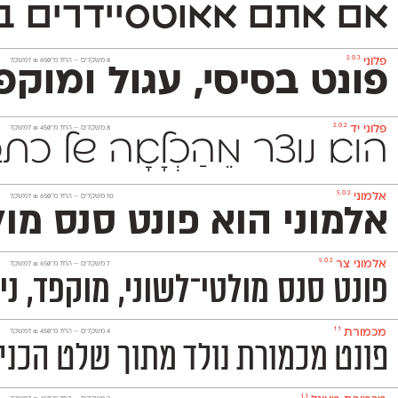
אם אתם אאוטסיידרים בנ
2.0.3
פלוני
‫8 משקלים —
החל מ־
650
₪
למשקל
פונט בסיסי, עגול ומוקפד שמשמש אותנו לכתיבת הטקסטים באתר. הוא 
2.0.2
פלוני יד
‫8 משקלים —
החל מ־
450
₪
למשקל
הוא נוצר מֵהַכְלָאָה של 
5.0.2
אלמוני
‫10 משקלים —
החל מ־
650
₪
למשקל
אלמוני הוא פונט סנס מו
5.0.2
אלמוני צר
‫7 משקלים —
החל מ־
650
₪
למשקל
פונט סנס מולטי־לשוני, מוקפד, ניטרלי ומאד פופולרי המכיל 1,151 תווים ותומך באנגלית, רוסית ובעוד 230
1.1
מכמורת
‫4 משקלים —
החל מ־
450
₪
למשקל
פונט מכמורת נולד מתוך שלט הכניסה הותיק
1.1