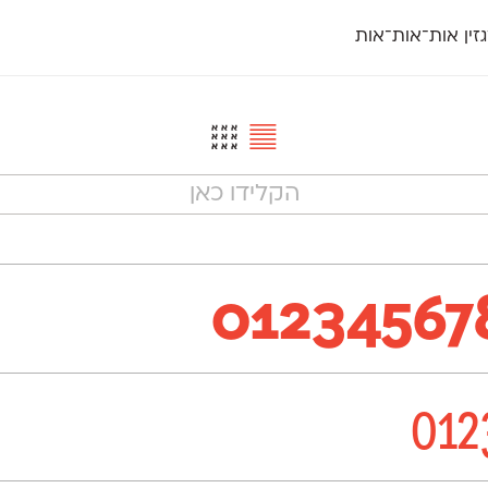
זין אות־אות־אות
חדש
חדש
יי
פלוני
קארמה
חדש
ט
פלוני יד
קדם סנס
פלוני מעוגל
קדם סריף
פונ
גל
פלוני צר
קרוואן
בואו 
מטרי
פעמון
שלוק
הפ
פריימריז
תעמולה
פרנק־רי
פרנק־רי צר
01234567
012