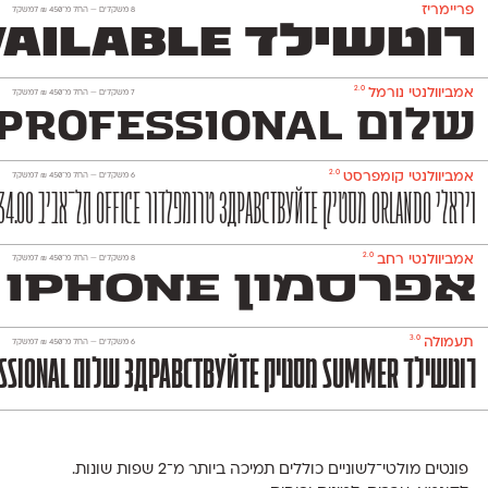
פריימריז
‫8 משקלים —
החל מ־
450
₪
למשקל
רוטשילד Available ויראלי Здравствуйте עברית Politics ויראלי 1,234.00 שלום правильно טרומפלדור
2.0
אמביוולנטי נורמל
‫7 משקלים —
החל מ־
450
₪
למשקל
שלום Professional פוסטר Здравствуйте מסטיק International סטודנט 1,234.00 קומפוזיציה правильно טיפוגרפיה
2.0
אמביוולנטי קומפרסט
‫6 משקלים —
החל מ־
450
₪
למשקל
ויראלי Orlando מסטיק Здравствуйте טרומפלדור Office תל־אביב 1,234.00 שלום правильно פלסטלינה
2.0
אמביוולנטי רחב
‫8 משקלים —
החל מ־
450
₪
למשקל
אפרסמון iPhone האחשדרפנים Здравствуйте שלום Orlando פוסטר 1,234.00 גלגלון правильно טיפוגרפיה
3.0
תעמולה
‫6 משקלים —
החל מ־
450
₪
למשקל
רוטשילד Summer מסטיק Здравствуйте שלום Professional גבריאל 1,234.00 גופנים правильно פוסטר
פונטים מולטי־לשוניים כוללים תמיכה ביותר מ־2 שפות שונות.