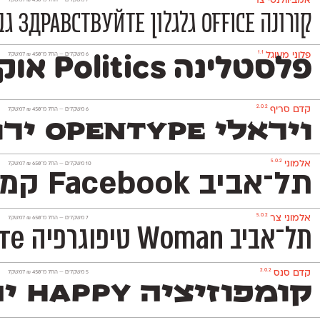
אמביוולנטי צר
‫7 משקלים —
החל מ־
450
₪
למשקל
קורונה Office גלגלון Здравствуйте גבריאל Jennifer תל־אביב 1,234.00 רוטשילד правильно רוטשילד
1.1
פלוני מעוגל
‫6 משקלים —
החל מ־
450
₪
למשקל
פלסטלינה Politics אוקיינוס Здравствуйте גבריאל Office סטודנט 1,234.00 גבריאל правильно קומפוזיציה
2.0.2
קדם סריף
‫6 משקלים —
החל מ־
450
₪
למשקל
ויראלי OpenType ירושלים Здравствуйте גבריאל iPhone תל־אביב 1,234.00 שלום правильно תל־אביב
5.0.2
אלמוני
‫10 משקלים —
החל מ־
650
₪
למשקל
תל־אביב Facebook קמפיין Здравствуйте סטודנט Professional גבריאל 1,234.00 אינטרנט правильно ירושלים
5.0.2
אלמוני צר
‫7 משקלים —
החל מ־
650
₪
למשקל
תל־אביב Woman טיפוגרפיה Здравствуйте שלום Summer גבריאל 1,234.00 אינטרנט правильно אינטרנט
2.0.2
קדם סנס
‫5 משקלים —
החל מ־
450
₪
למשקל
קומפוזיציה Happy ירושלים Здравствуйте ויראלי Professional ויראלי 1,234.00 פוסטר правильно ירושלים