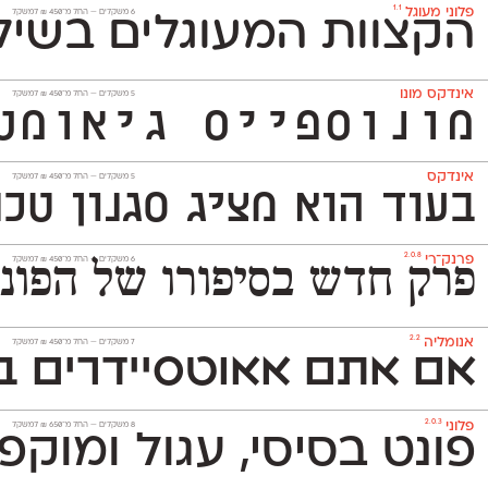
1.1
פלוני מעוגל
‫6 משקלים —
החל מ־
450
₪
למשקל
הקצוות המעוגלים בשילו
אינדקס מונו
‫5 משקלים —
החל מ־
450
₪
למשקל
מונוספייס גיאומטרי ואקסצנטרי ה
אינדקס
‫5 משקלים —
החל מ־
450
₪
למשקל
בעוד הוא מציג סגנון טכנולו
2.0.8
פרנק־רי
‫6 משקלים —
החל מ־
450
₪
למשקל
פרק חדש בסיפורו של הפונט העברי שעיצב באופן משמעותי את
2.2
אנומליה
‫7 משקלים —
החל מ־
450
₪
למשקל
אם אתם אאוטסיידרים בנ
2.0.3
פלוני
‫8 משקלים —
החל מ־
650
₪
למשקל
פונט בסיסי, עגול ומוקפד שמשמש אותנו לכתיבת הטקסטים באתר. הוא 