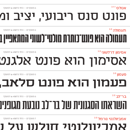
3.1.1
אטלס
‫6 משקלים —
החל מ־
450
₪
למשקל
פונט סנס ריבועי, יציב ומוקפד שמשמש למגוון רחב של מדי
3.0
תעמולה
‫6 משקלים —
החל מ־
450
₪
למשקל
תעמולה הוא פונט־כותרת מולטי־לשוני המתאפיין במ
3.0
אסימון דו־לשוני
‫8 משקלים —
החל מ־
450
₪
למשקל
אסימון הוא פונט אלגנט
3.0
פעמון
‫5 משקלים —
החל מ־
450
₪
למשקל
פעמון הוא פונט סלאב, 
2.0
בר־לב
‫6 משקלים —
החל מ־
450
₪
למשקל
השראתו הסגנונית של בר־לב נובעת מגופנים ישראליים שהיו פופולריים בעולמות הפרסום והעיתונות בש
2.0
אמביוולנטי נורמל
‫7 משקלים —
החל מ־
450
₪
למשקל
אמביוולנטי חולש על שנ