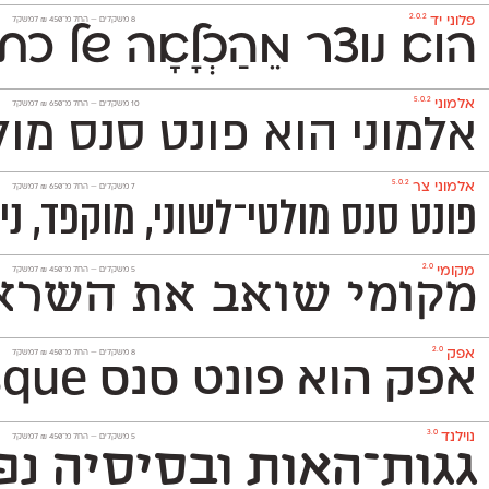
2.0.2
פלוני יד
‫8 משקלים —
החל מ־
450
₪
למשקל
הוא נוצר מֵהַכְלָאָה של 
5.0.2
אלמוני
‫10 משקלים —
החל מ־
650
₪
למשקל
אלמוני הוא פונט סנס מו
5.0.2
אלמוני צר
‫7 משקלים —
החל מ־
650
₪
למשקל
פונט סנס מולטי־לשוני, מוקפד, ניטרלי ומאד פופולרי המכיל 1,151 תווים ותומך באנגלית, רוסית ובעוד 230
2.0
מקומי
‫5 משקלים —
החל מ־
450
₪
למשקל
מקומי שואב את השראתו
2.0
אפק
‫8 משקלים —
החל מ־
450
₪
למשקל
אפק הוא פונט סנס Grotesque דו־לשוני בסיסי, נעים וניטרלי שלא ישתלט על העיצוב שתרקחו בעזרתו. הוא משמש גם לטקסט־רץ (גם בגדלים קטנים מאד) וגם לכותרות ויפתור לכם בעיות עיצוביות בלי למצמץ. אפק כולל 8 משקלים
3.0
נוילנד
‫5 משקלים —
החל מ־
450
₪
למשקל
גגות־האות ובסיסיה נפ