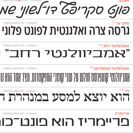
אוונטה
‫5 משקלים —
החל מ־
450
270
₪
למשקל
פונט סקריפ
ט
דו־לשוני שמ
2.0
פלוני צר
‫8 משקלים —
החל מ־
450
₪
למשקל
גרסה צרה ואלגנטית לפונט פלוני 
2.0
אמביוולנטי רחב
‫8 משקלים —
החל מ־
450
₪
למשקל
״אמביוולנטי רחב״ 
2.0
אמביוולנטי קומפרסט
‫6 משקלים —
החל מ־
450
₪
למשקל
אמביוולנטי קומפרסט חולש על שני קוטבי הספקטרום. מצד אחד הוא נועז,
1.0.1
לוי
‫7 משקלים —
החל מ־
450
₪
למשקל
הוא יוצא למסע במנהרת הז
פריימריז
‫8 משקלים —
החל מ־
450
₪
למשקל
פריימריז הוא פונט־כותרת 