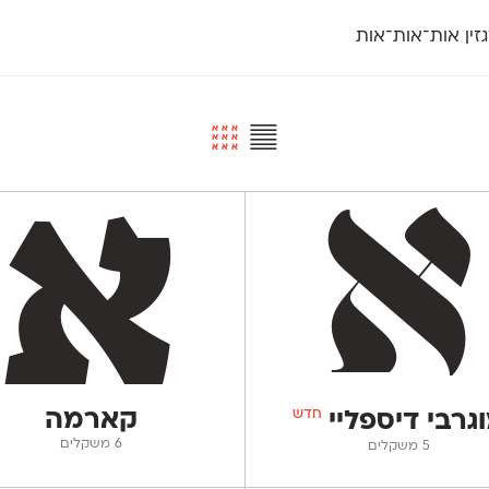
זין אות־אות־אות
חדש
חדש
יי
פלוני
קארמה
חדש
ט
פלוני יד
קדם סנס
פלוני מעוגל
קדם סריף
פונ
גל
פלוני צר
קרוואן
בואו 
מטרי
פעמון
שלוק
הפ
פריימריז
תעמולה
פרנק־רי
פרנק־רי צר
חדש
קארמה
גרבי דיספליי
‫6 משקלים
‫5 משקלים