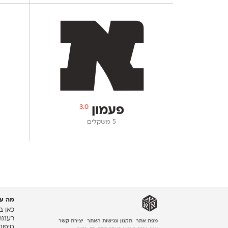
3.0
פעמון
‫5 משקלים
מה עו
כאן ב
רעננה
מפת אתר
תקנון ונגישות האתר
יצירת קשר
טיפוג