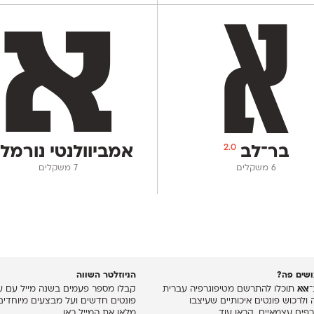
2.0
בר־לב
אמביוולנטי נורמל
‫6 משקלים
‫7 משקלים
שים פה?
הניוזלטר השווה
־
אאא
תוכלו להתרשם מטיפוגרפיה עברית
קבלו מספר פעמים בשנה מייל עם עד
 ולרכוש פונטים איכותיים שעיצבו
פונטים חדשים ועל מבצעים מיוחדים
רפים עצמאיים.
קראו עוד
מלאו את המייל כאן