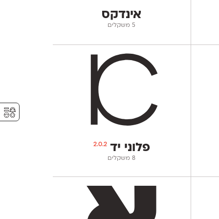
אינדקס
‫5 משקלים
⚥︎
2.0.2
פלוני יד
‫8 משקלים