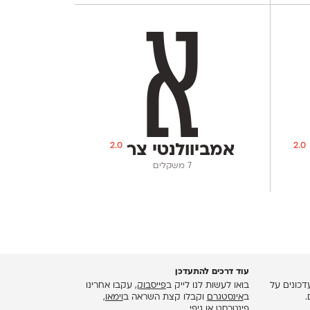
2.0
2.0
אמביוולנטי צר
‫7 משקלים
עוד דרכים להתעדכן
כונים על
בואו לעשות לנו לייק ב
פייסבוק
, עקבו אחרינו
.
ב
אינסטגרם
וקבלו קצת השראה ב
וימאו
,
פינטרסט
או
גיפי
.