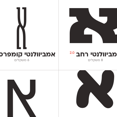
2.0
ביוולנטי רחב
אמביוולנטי קומפר
‫8 משקלים
‫6 משקלים