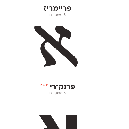
פריימריז
‫8 משקלים
2.0.8
פרנק־רי
‫6 משקלים