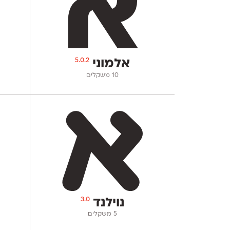
5.0.2
אלמוני
‫10 משקלים
3.0
נוילנד
‫5 משקלים