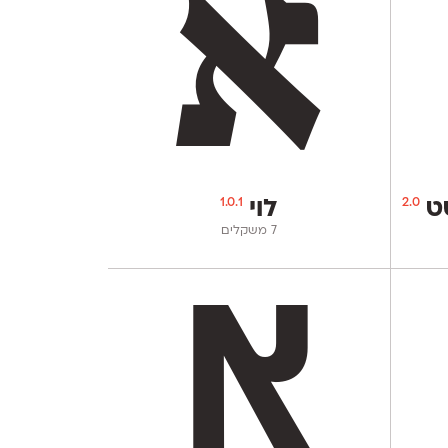
1.0.1
2.0
סט
לוי
‫7 משקלים