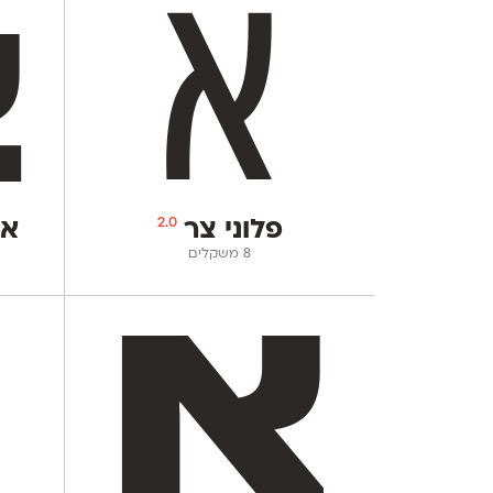
2.0
פלוני צר
אמ
‫8 משקלים