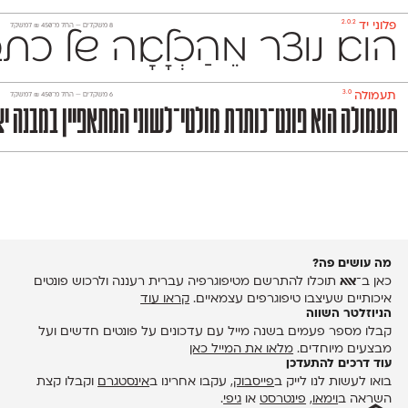
2.0.2
פלוני יד
‫8 משקלים —
החל מ־
450
₪
למשקל
הוא נוצר מֵהַכְלָאָה של 
3.0
תעמולה
‫6 משקלים —
החל מ־
450
₪
למשקל
תעמולה הוא פונט־כותרת מולטי־לשוני המתאפיין במבנה יצי
מה עושים פה?
כאן ב־
אאא
תוכלו להתרשם מטיפוגרפיה עברית רעננה ולרכוש פונטים
איכותיים שעיצבו טיפוגרפים עצמאיים.
קראו עוד
הניוזלטר השווה
קבלו מספר פעמים בשנה מייל עם עדכונים על פונטים חדשים ועל
מבצעים מיוחדים.
מלאו את המייל כאן
עוד דרכים להתעדכן
בואו לעשות לנו לייק ב
פייסבוק
, עקבו אחרינו ב
אינסטגרם
וקבלו קצת
השראה ב
וימאו
,
פינטרסט
או
גיפי
.