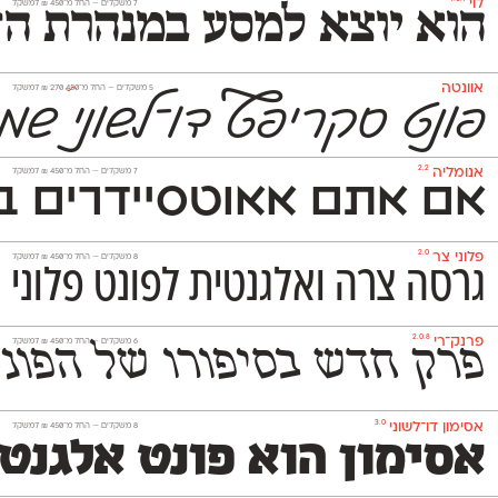
לוי
‫7 משקלים —
החל מ־
450
₪
למשקל
הוא יוצא למסע במנהרת הזמ
אוונטה
‫5 משקלים —
החל מ־
450
270
₪
למשקל
פונט סקריפ
ט
דו־לשוני שמ
2.2
אנומליה
‫7 משקלים —
החל מ־
450
₪
למשקל
אם אתם אאוטסיידרים בנ
2.0
פלוני צר
‫8 משקלים —
החל מ־
450
₪
למשקל
גרסה צרה ואלגנטית לפונט פלוני 
2.0.8
פרנק־רי
‫6 משקלים —
החל מ־
450
₪
למשקל
פרק חדש בסיפורו של הפונט העברי שעיצב באופן משמעותי את
3.0
אסימון דו־לשוני
‫8 משקלים —
החל מ־
450
₪
למשקל
אסימון הוא פונט אלגנט