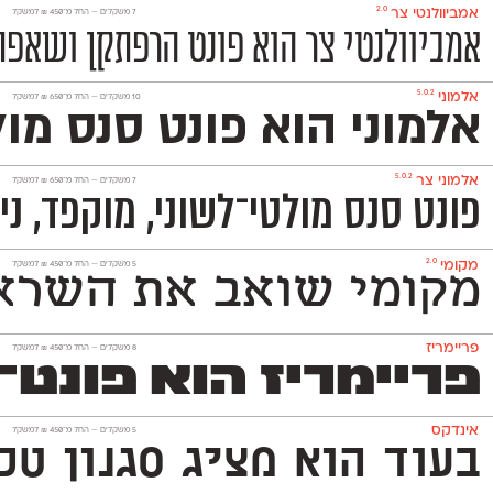
2.0
אמביוולנטי צר
‫7 משקלים —
החל מ־
450
₪
למשקל
אמביוולנטי צר הוא פונט הרפתקן ושאפתן
5.0.2
אלמוני
‫10 משקלים —
החל מ־
650
₪
למשקל
אלמוני הוא פונט סנס מו
5.0.2
אלמוני צר
‫7 משקלים —
החל מ־
650
₪
למשקל
פונט סנס מולטי־לשוני, מוקפד, ניטרלי ומאד פופולרי המכיל 1,151 תווים ותומך באנגלית, רוסית ובעוד 230
2.0
מקומי
‫5 משקלים —
החל מ־
450
₪
למשקל
מקומי שואב את השראתו
פריימריז
‫8 משקלים —
החל מ־
450
₪
למשקל
פריימריז הוא פונט־כות
אינדקס
‫5 משקלים —
החל מ־
450
₪
למשקל
בעוד הוא מציג סגנון טכנולו