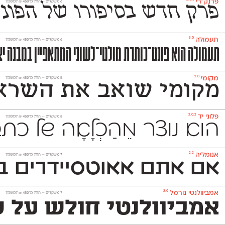
פרנק־רי
‫6 משקלים —
החל מ־
450
₪
למשקל
פרק חדש בסיפורו של הפונט העברי שעיצב באופן משמעותי את
3.0
תעמולה
‫6 משקלים —
החל מ־
450
₪
למשקל
תעמולה הוא פונט־כותרת מולטי־לשוני המתאפיין במבנה יצי
2.0
מקומי
‫5 משקלים —
החל מ־
450
₪
למשקל
מקומי שואב את השראתו
2.0.2
פלוני יד
‫8 משקלים —
החל מ־
450
₪
למשקל
הוא נוצר מֵהַכְלָאָה של 
2.2
אנומליה
‫7 משקלים —
החל מ־
450
₪
למשקל
אם אתם אאוטסיידרים בנ
2.0
אמביוולנטי נורמל
‫7 משקלים —
החל מ־
450
₪
למשקל
אמביוולנטי חולש על שנ