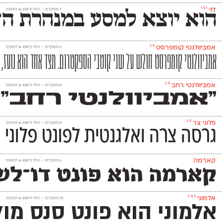
1.0.1
לוי
‫7 משקלים —
החל מ־
450
₪
למשקל
הוא יוצא למסע במנהרת הזמ
2.0
אמביוולנטי קומפרסט
‫6 משקלים —
החל מ־
450
₪
למשקל
אמביוולנטי קומפרסט חולש על שני קוטבי הספקטרום. מצד אחד הוא נועז, אנ
2.0
אמביוולנטי רחב
‫8 משקלים —
החל מ־
450
₪
למשקל
״אמביוולנטי רחב״ 
2.0
פלוני צר
‫8 משקלים —
החל מ־
450
₪
למשקל
גרסה צרה ואלגנטית לפונט פלוני 
קארמה
‫6 משקלים —
החל מ־
450
₪
למשקל
קארמה הוא פונט דו־לשו
5.0.2
אלמוני
‫10 משקלים —
החל מ־
650
₪
למשקל
אלמוני הוא פונט סנס מו