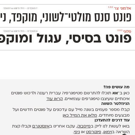
5.0.2
אלמוני צר
‫7 משקלים —
החל מ־
650
₪
למשקל
פונט סנס מולטי־לשוני, מוקפד, ניטרלי ומאד פופולרי המכיל 1,151 תווים ותומך באנגלית, רוסית ובעוד 230
2.0.3
פלוני
‫8 משקלים —
החל מ־
650
₪
למשקל
פונט בסיסי, עגול ומוקפד שמשמש אותנו לכתיבת הטקסטים באתר. הוא 
מה עושים פה?
כאן ב־
אאא
תוכלו להתרשם מטיפוגרפיה עברית רעננה ולרכוש פונטים
איכותיים שעיצבו טיפוגרפים עצמאיים.
קראו עוד
הניוזלטר השווה
קבלו מספר פעמים בשנה מייל עם עדכונים על פונטים חדשים ועל
מבצעים מיוחדים.
מלאו את המייל כאן
עוד דרכים להתעדכן
בואו לעשות לנו לייק ב
פייסבוק
, עקבו אחרינו ב
אינסטגרם
וקבלו קצת
השראה ב
וימאו
,
פינטרסט
או
גיפי
.