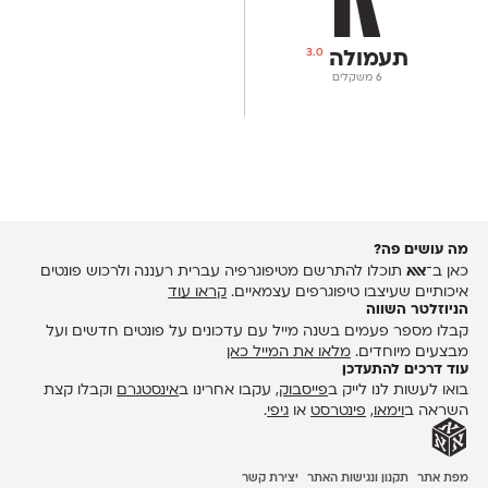
3.0
תעמולה
‫6 משקלים
מה עושים פה?
כאן ב־
אאא
תוכלו להתרשם מטיפוגרפיה עברית רעננה ולרכוש פונטים
איכותיים שעיצבו טיפוגרפים עצמאיים.
קראו עוד
הניוזלטר השווה
קבלו מספר פעמים בשנה מייל עם עדכונים על פונטים חדשים ועל
מבצעים מיוחדים.
מלאו את המייל כאן
עוד דרכים להתעדכן
בואו לעשות לנו לייק ב
פייסבוק
, עקבו אחרינו ב
אינסטגרם
וקבלו קצת
השראה ב
וימאו
,
פינטרסט
או
גיפי
.
מפת אתר
תקנון ונגישות האתר
יצירת קשר