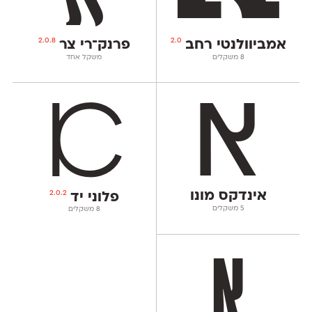
2.0.8
2.0
אמביוולנטי רחב
פרנק־רי צר
‫8 משקלים
משקל אחד
אינדקס מונו
2.0.2
פלוני יד
‫5 משקלים
‫8 משקלים