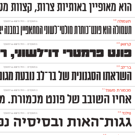
הוא מאופיין באותיות צרות, קצוות מע
3.0
תעמולה
‫6 משקלים —
החל מ־
450
₪
למשקל
תעמולה הוא פונט־כותרת מולטי־לשוני המתאפיין במבנה יצי
2.0
קרוואן
‫5 משקלים —
החל מ־
450
₪
למשקל
פונט פרמטרי דו־לשוני, 
2.0
בר־לב
‫6 משקלים —
החל מ־
450
₪
למשקל
השראתו הסגנונית של בר־לב נובעת מגופנים ישראליים שהיו פופולריים בעולמות הפרסום והעיתו
1.1
מכמורת מעוגל
‫3 משקלים —
החל מ־
450
₪
למשקל
אחיו השובב של פונט מכמורת. מכמורת מעוגל הוא פ
3.0
נוילנד
‫5 משקלים —
החל מ־
450
₪
למשקל
גגות־האות ובסיסיה נפ