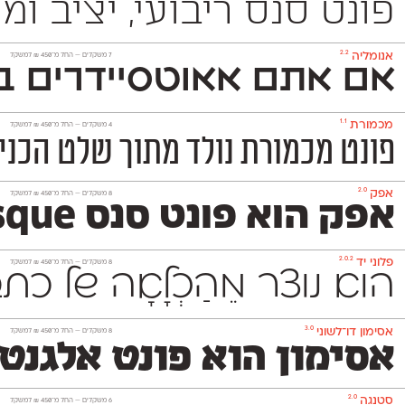
פונט סנס ריבועי, יציב ומוקפד שמשמש למגוון רחב של מדיו
2.2
אנומליה
‫7 משקלים —
החל מ־
450
₪
למשקל
אם אתם אאוטסיידרים בנ
1.1
מכמורת
‫4 משקלים —
החל מ־
450
₪
למשקל
פונט מכמורת נולד מתוך שלט הכניסה הותיק
2.0
אפק
‫8 משקלים —
החל מ־
450
₪
למשקל
אפק הוא פונט סנס Grotesque דו־לשוני בסיסי, נעים וניטרלי שלא ישתלט על העיצוב שתרקחו בעזרתו. הוא משמש גם לטקסט־רץ (גם בגדלים קטנים מאד) וגם לכותרות ויפתור לכם בעיות עיצוביות בלי למצמץ. אפק כולל 8 משקלים
2.0.2
פלוני יד
‫8 משקלים —
החל מ־
450
₪
למשקל
הוא נוצר מֵהַכְלָאָה של 
3.0
אסימון דו־לשוני
‫8 משקלים —
החל מ־
450
₪
למשקל
אסימון הוא פונט אלגנט
2.0
סטנגה
‫6 משקלים —
החל מ־
450
₪
למשקל