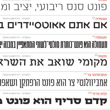
אטלס
‫6 משקלים —
החל מ־
450
₪
למשקל
פונט סנס ריבועי, יציב ומוקפד שמשמש למגוון רחב של מדיו
2.2
אנומליה
‫7 משקלים —
החל מ־
450
₪
למשקל
אם אתם אאוטסיידרים בנ
3.0
תעמולה
‫6 משקלים —
החל מ־
450
₪
למשקל
תעמולה הוא פונט־כותרת מולטי־לשוני המתאפיין במבנה יצי
2.0
מקומי
‫5 משקלים —
החל מ־
450
₪
למשקל
מקומי שואב את השראתו
2.0
אמביוולנטי צר
‫7 משקלים —
החל מ־
450
₪
למשקל
אמביוולנטי צר הוא פונט הרפתקן ושאפתן
2.0.2
קדם סריף
‫6 משקלים —
החל מ־
450
₪
למשקל
קדם סריף הוא פונט מו