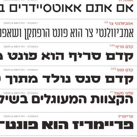
אנומליה
‫7 משקלים —
החל מ־
450
₪
למשקל
אם אתם אאוטסיידרים בנ
2.0
אמביוולנטי צר
‫7 משקלים —
החל מ־
450
₪
למשקל
אמביוולנטי צר הוא פונט הרפתקן ושאפתן
2.0.2
קדם סריף
‫6 משקלים —
החל מ־
450
₪
למשקל
קדם סריף הוא פונט מו
2.0.2
קדם סנס
‫5 משקלים —
החל מ־
450
₪
למשקל
קדם סנס נולד מתוך 
1.1
פלוני מעוגל
‫6 משקלים —
החל מ־
450
₪
למשקל
הקצוות המעוגלים בשילו
פריימריז
‫8 משקלים —
החל מ־
450
₪
למשקל
פריימריז הוא פונט־כות