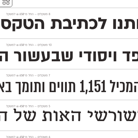
⚥︎
‫8 משקלים —
החל מ־
650
₪
למשקל
Open ותמיכה מלאה ב־230 שפות לטיניות וקיריליות, ועל
‫10 משקלים —
החל מ־
650
₪
למשקל
קפד ויסודי שבעשור
‫7 משקלים —
החל מ־
650
₪
למשקל
עבודות דו־לשוניות.
‫5 משקלים —
החל מ־
450
₪
למשקל
רשי האות של הגופן
‫6 משקלים —
החל מ־
450
₪
למשקל