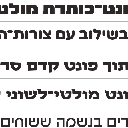
־כותרת מולטי־לשונ
שילוב עם צורות־האו
וך פונט קדם סר
ט מולטי־לשוני סר
ם בנשמה ששוחים נ