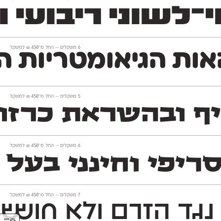
י ריבועי וחסון השו
‫6 משקלים —
החל מ־
450
₪
למשקל
ת הגיאומטריות הופ
‫5 משקלים —
החל מ־
450
₪
למשקל
יף ובהשראת כרזו
‫6 משקלים —
החל מ־
450
₪
למשקל
יפי וחינני בעל ז
‫7 משקלים —
החל מ־
450
₪
למשקל
גד הזרם ולא חו
ששי