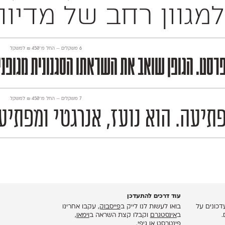
 725 תווים, תומך לחלוטין בלמעלה מ־140 שפות 
‫6 משקלים —
החל מ־
450
₪
למשקל
מפרסט. הגופן שואב את השראתו הסגנונית מגופנ
‫7 משקלים —
החל מ־
450
₪
למשקל
תיעה. הוא נועז, אנרגטי ומפתיע,
עוד דרכים להתעדכן
כונים על
בואו לעשות לנו לייק ב
פייסבוק
, עקבו אחרינו
.
ב
אינסטגרם
וקבלו קצת השראה ב
וימאו
,
פינטרסט
או
גיפי
.