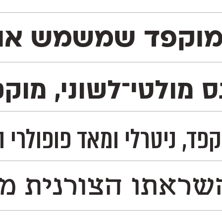
ים באתר. הוא מכיל 1,113 תווים, המון Type™ Features
נס מולטי־לשוני, מו
לית, רוסית ובעוד 230 שפות לטיניות וקיריליות– ועל כן מדובר בפונט אידאלי לשימוש ב
ראתו הצורנית משו