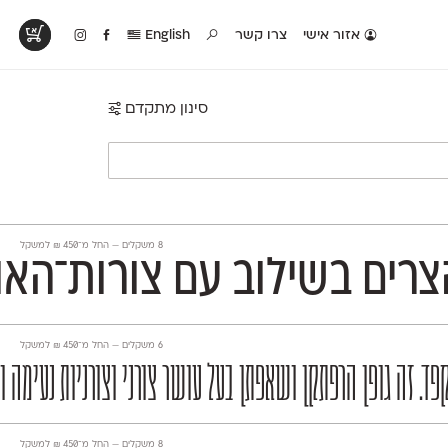
אזור אישי
צרו קשר
English
סינון מתקדם
טים בפעולה
קטלוג להדפסה
טבלת השוואה
לראות עיצובים
לאלו שאוהבים לבחון
טבלה עם כל המאפיינים
פים שנעשו עם
פונטים על־גבי דף A4
של הפונטים שלנו זה
ונטים שלנו
לבן מולבן
לצד זה
‫8 משקלים —
החל מ־
450
₪
למשקל
צרים בשילוב עם צורות־האות
‫6 משקלים —
החל מ־
450
₪
למשקל
פד. זה גופן הרפתקן ושאפתן בעל עושר צורני וצורניות נעימה 
‫8 משקלים —
החל מ־
450
₪
למשקל