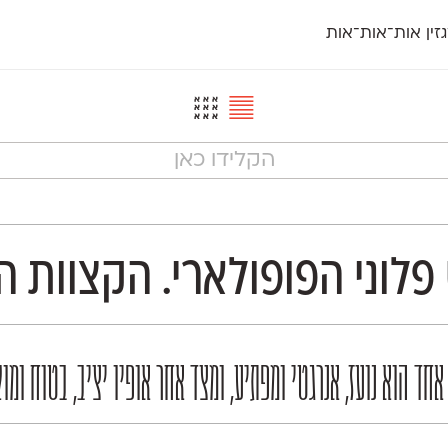
זין אות־אות־אות
חדש
חדש
יי
פלוני
קארמה
חדש
ט
פלוני יד
קדם סנס
פלוני מעוגל
קדם סריף
פונ
גל
פלוני צר
קרוואן
בואו 
מטרי
פעמון
שלוק
הפ
פריימריז
תעמולה
פרנק־רי
פרנק־רי צר
פלוני הפופולארי. הקצוות ה
 הוא נועז, אנרגטי ומפתיע, ומצד אחר אופיו יציב, בטוח ומוק