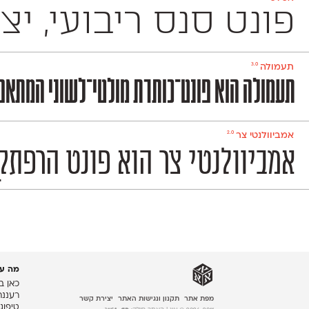
פונט סנס ריבועי, יציב ומוקפד שמשמש למגוון 
3.0
תעמולה
תעמולה הוא פונט־כותרת מולטי־לשוני המתאפיי
2.0
אמביוולנטי צר
אמביוולנטי צר הוא פונט הרפתקן
מה עו
כאן ב
רעננה
מפת אתר
תקנון ונגישות האתר
יצירת קשר
טיפוג