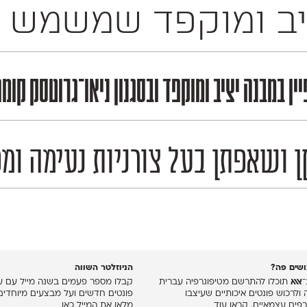
רחב של מדיות שונות. זהו פונט דו־לשוני המכיל
ן במבנה יציב ומוקפד ובסגנון ניאו־גרוטסק קו
 ושאפתן בעל צורניות נעימה ומפ
שים פה?
הניוזלטר השווה
־
אאא
תוכלו להתרשם מטיפוגרפיה עברית
קבלו מספר פעמים בשנה מייל עם עד
 ולרכוש פונטים איכותיים שעיצבו
פונטים חדשים ועל מבצעים מיוחדים
רפים עצמאיים.
קראו עוד
מלאו את המייל כאן