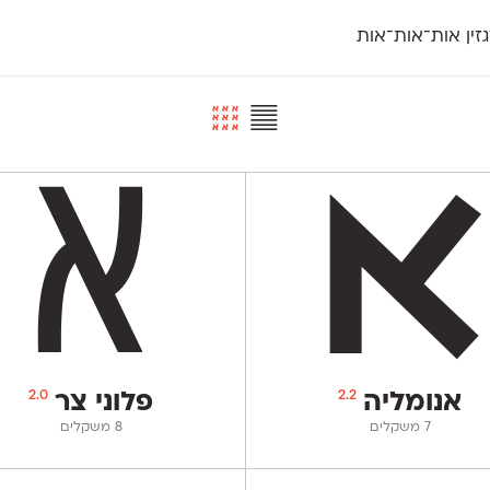
זין אות־אות־אות
חדש
חדש
יי
פלוני
קארמה
חדש
ט
פלוני יד
קדם סנס
פלוני מעוגל
קדם סריף
פונ
גל
פלוני צר
קרוואן
בואו 
מטרי
פעמון
שלוק
הפ
פריימריז
תעמולה
פרנק־רי
פרנק־רי צר
2.0
2.2
אנומליה
פלוני צר
‫7 משקלים
‫8 משקלים