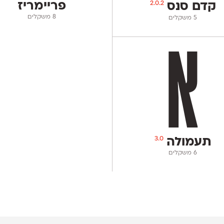
2.0.2
פריימריז
קדם סנס
‫8 משקלים
‫5 משקלים
3.0
תעמולה
‫6 משקלים