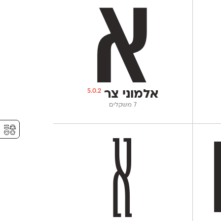
5.0.2
אלמוני צר
‫7 משקלים
⚥︎