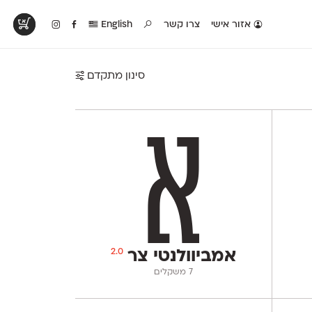
אזור אישי
צרו קשר
English
סינון מתקדם
טים בפעולה
קטלוג להדפסה
טבלת השוואה
לראות עיצובים
לאלו שאוהבים לבחון
טבלה עם כל המאפיינים
פים שנעשו עם
פונטים על־גבי דף A4
של הפונטים שלנו זה
ונטים שלנו
לבן מולבן
לצד זה
2.0
אמביוולנטי צר
‫7 משקלים