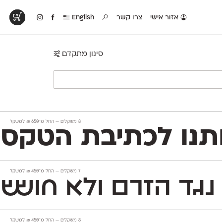
אזור אישי
צרו קשר
English
סינון מתקדם
טים בפעולה
קטלוג להדפסה
טבלת השוואה
לראות עיצובים
לאלו שאוהבים לבחון
טבלה עם כל המאפיינים
פים שנעשו עם
פונטים על־גבי דף A4
של הפונטים שלנו זה
ונטים שלנו
לבן מולבן
לצד זה
‫8 משקלים —
החל מ־
650
₪
למשקל
Open ותמיכה מלאה ב־230 שפות לטיניות וקיריליות, ועל
‫7 משקלים —
החל מ־
450
₪
למשקל
גד הזרם ולא חו
ששי
‫8 משקלים —
החל מ־
450
₪
למשקל