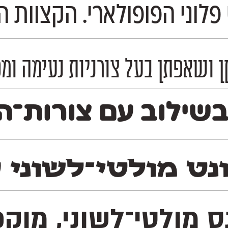
פלוני הפופולארי. הקצוות ה
 ושאפתן בעל צורניות נעימה ומפ
שילוב עם צורות־האו
ט מולטי־לשוני סר
נס מולטי־לשוני, מו