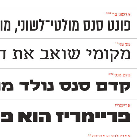
5.0.2
אלמוני צר
פונט סנס מולטי־לשוני, מוקפד, ניטרלי ומאד פופולרי המכיל 1,151 תווים ותומך באנג
2.0
מקומי
מקומי שואב את הש
2.0.2
קדם סנס
קדם סנס נולד מת
פריימריז
פריימריז הוא פונט
2.0
אמביוולנטי קומפרסט