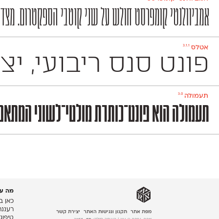
אמביוולנטי קומפרסט חולש על שני קוטבי הספקטרום. מצד אחד
3.1.1
אטלס
פונט סנס ריבועי, יציב ומוקפד שמשמש למגוון 
3.0
תעמולה
תעמולה הוא פונט־כותרת מולטי־לשוני המתאפיי
מה עו
כאן ב
רעננה
מפת אתר
תקנון ונגישות האתר
יצירת קשר
טיפוג