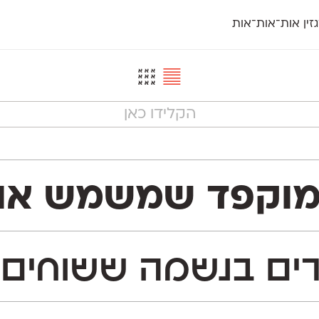
זין אות־אות־אות
חדש
חדש
יי
פלוני
קארמה
חדש
ט
פלוני יד
קדם סנס
פלוני מעוגל
קדם סריף
פונ
גל
פלוני צר
קרוואן
בואו 
מטרי
פעמון
שלוק
הפ
פריימריז
תעמולה
פרנק־רי
פרנק־רי צר
ים באתר. הוא מכיל 1,113 תווים, המון Type™ Features
ם בנשמה ששוחים נ