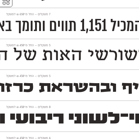
⚥︎
‫7 משקלים —
החל מ־
650
₪
למשקל
עבודות דו־לשוניות.
‫5 משקלים —
החל מ־
450
₪
למשקל
רשי האות של הגופן
‫5 משקלים —
החל מ־
450
₪
למשקל
יף ובהשראת כרזו
‫8 משקלים —
החל מ־
450
₪
למשקל
י ריבועי וחסון השו
‫6 משקלים —
החל מ־
450
₪
למשקל