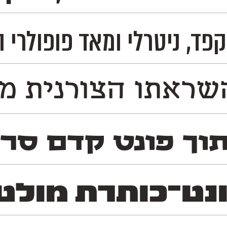
לית, רוסית ובעוד 230 שפות לטיניות וקיריליות– ועל כן מדובר בפונט אידאלי לשימוש ב
ראתו הצורנית משו
וך פונט קדם סר
־כותרת מולטי־לשונ