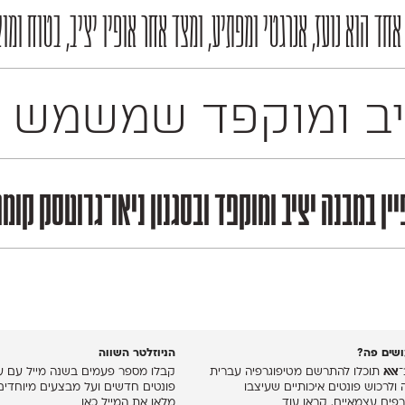
 הוא נועז, אנרגטי ומפתיע, ומצד אחר אופיו יציב, בטוח ומוק
רחב של מדיות שונות. זהו פונט דו־לשוני המכיל
ן במבנה יציב ומוקפד ובסגנון ניאו־גרוטסק קו
שים פה?
הניוזלטר השווה
־
אאא
תוכלו להתרשם מטיפוגרפיה עברית
קבלו מספר פעמים בשנה מייל עם עד
 ולרכוש פונטים איכותיים שעיצבו
פונטים חדשים ועל מבצעים מיוחדים
רפים עצמאיים.
קראו עוד
מלאו את המייל כאן