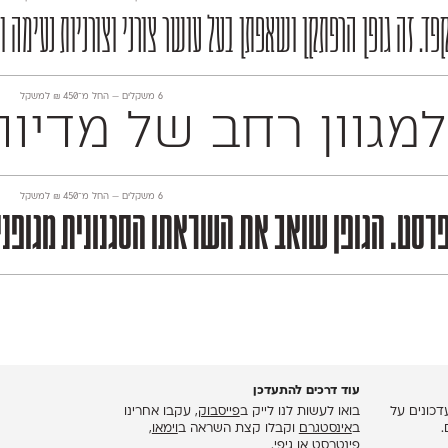
פד. זה גופן הרפתקן ושאפתן בעל עושר צורני וצורניות נעימה 
‫6 משקלים —
החל מ־
450
₪
למשקל
 725 תווים, תומך לחלוטין בלמעלה מ־140 שפות 
‫6 משקלים —
החל מ־
450
₪
למשקל
מפרסט. הגופן שואב את השראתו הסגנונית מגופנ
עוד דרכים להתעדכן
כונים על
בואו לעשות לנו לייק ב
פייסבוק
, עקבו אחרינו
.
ב
אינסטגרם
וקבלו קצת השראה ב
וימאו
,
פינטרסט
או
גיפי
.