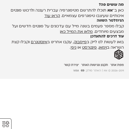
מה עושים פה?
כאן ב־
אאא
תוכלו להתרשם מטיפוגרפיה עברית רעננה ולרכוש פונטים
איכותיים שעיצבו טיפוגרפים עצמאיים.
קראו עוד
הניוזלטר השווה
קבלו מספר פעמים בשנה מייל עם עדכונים על פונטים חדשים ועל
מבצעים מיוחדים.
מלאו את המייל כאן
עוד דרכים להתעדכן
בואו לעשות לנו לייק ב
פייסבוק
, עקבו אחרינו ב
אינסטגרם
וקבלו קצת
השראה ב
וימאו
,
פינטרסט
או
גיפי
.
מפת אתר
תקנון ונגישות האתר
יצירת קשר
2026-2011 © אאא
| האתר סולק:
⚥︎