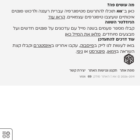
מה עושים פה?
כאן ב־
אאא
תוכלו להתרשם מטיפוגרפיה עברית רעננה ולרכוש פונטים
איכותיים שעיצבו טיפוגרפים עצמאיים.
קראו עוד
הניוזלטר השווה
קבלו מספר פעמים בשנה מייל עם עדכונים על פונטים חדשים ועל
מבצעים מיוחדים.
מלאו את המייל כאן
עוד דרכים להתעדכן
בואו לעשות לנו לייק ב
פייסבוק
, עקבו אחרינו ב
אינסטגרם
וקבלו קצת
השראה ב
וימאו
,
פינטרסט
או
גיפי
.
מפת אתר
תקנון ונגישות האתר
יצירת קשר
2026-2011 © אאא
| האתר סולק:
⚥︎