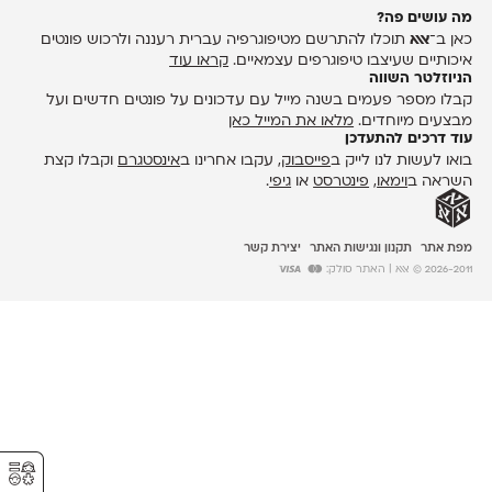
מה עושים פה?
כאן ב־
אאא
תוכלו להתרשם מטיפוגרפיה עברית רעננה ולרכוש פונטים
איכותיים שעיצבו טיפוגרפים עצמאיים.
קראו עוד
הניוזלטר השווה
קבלו מספר פעמים בשנה מייל עם עדכונים על פונטים חדשים ועל
מבצעים מיוחדים.
מלאו את המייל כאן
עוד דרכים להתעדכן
בואו לעשות לנו לייק ב
פייסבוק
, עקבו אחרינו ב
אינסטגרם
וקבלו קצת
השראה ב
וימאו
,
פינטרסט
או
גיפי
.
מפת אתר
תקנון ונגישות האתר
יצירת קשר
2026-2011 © אאא
| האתר סולק:
⚥︎