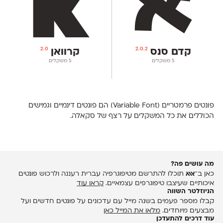
2.0
2.0.2
קדם סנס
קרוואן
‫5 משקלים
‫5 משקלים
פונטים פרמטריים (Variable Font) הם פונטים דינמיים ‬וגמישים
הכוללים את כל המשקלים על רצף של סקאלה.
מה עושים פה?
כאן ב־
אאא
תוכלו להתרשם מטיפוגרפיה עברית רעננה ולרכוש פונטים
איכותיים שעיצבו טיפוגרפים עצמאיים.
קראו עוד
הניוזלטר השווה
קבלו מספר פעמים בשנה מייל עם עדכונים על פונטים חדשים ועל
מבצעים מיוחדים.
מלאו את המייל כאן
עוד דרכים להתעדכן