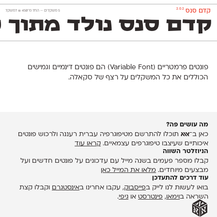
2.0.2
קדם סנס
‫5 משקלים —
החל מ־
450
₪
למשקל
קדם סנס נולד מתוך 
פונטים פרמטריים (Variable Font) הם פונטים דינמיים ‬וגמישים
הכוללים את כל המשקלים על רצף של סקאלה.
מה עושים פה?
כאן ב־
אאא
תוכלו להתרשם מטיפוגרפיה עברית רעננה ולרכוש פונטים
איכותיים שעיצבו טיפוגרפים עצמאיים.
קראו עוד
הניוזלטר השווה
קבלו מספר פעמים בשנה מייל עם עדכונים על פונטים חדשים ועל
מבצעים מיוחדים.
מלאו את המייל כאן
עוד דרכים להתעדכן
בואו לעשות לנו לייק ב
פייסבוק
, עקבו אחרינו ב
אינסטגרם
וקבלו קצת
השראה ב
וימאו
,
פינטרסט
או
גיפי
.