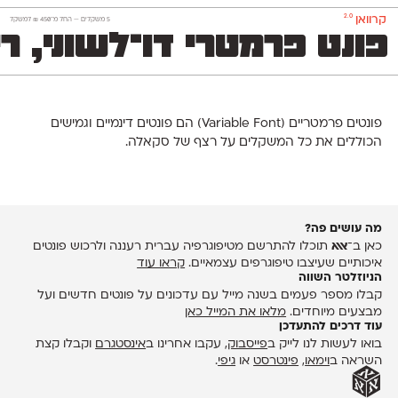
2.0
קרוואן
‫5 משקלים —
החל מ־
450
₪
למשקל
פונט פרמטרי דו־לשוני, 
פונטים פרמטריים (Variable Font) הם פונטים דינמיים ‬וגמישים
הכוללים את כל המשקלים על רצף של סקאלה.
מה עושים פה?
כאן ב־
אאא
תוכלו להתרשם מטיפוגרפיה עברית רעננה ולרכוש פונטים
איכותיים שעיצבו טיפוגרפים עצמאיים.
קראו עוד
הניוזלטר השווה
קבלו מספר פעמים בשנה מייל עם עדכונים על פונטים חדשים ועל
מבצעים מיוחדים.
מלאו את המייל כאן
עוד דרכים להתעדכן
בואו לעשות לנו לייק ב
פייסבוק
, עקבו אחרינו ב
אינסטגרם
וקבלו קצת
השראה ב
וימאו
,
פינטרסט
או
גיפי
.